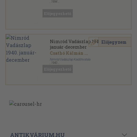
,
1994
Ragasztott papírkötés
,
368
oldal
Nimród Vadászélmények sorozat
Előjegyezhető
Nimród Vadászlap 1940.
Előjegyzem
január-december
Csathó Kálmán
...
Nimród Vadászlap Kiadóhivatala
,
1940
Vászon
,
604
oldal
Előjegyezhető
Nimród Vadászlap sorozat
ANTIKVÁRIUM.HU