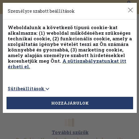
0
Toggle
Főmenü
Könyveink
navigation
Személyre szabott beállítások
Weboldalunk a következő típusú cookie-kat
alkalmazza: (1) weboldal működéséhez szükséges
technikai cookie, (2) funkcionális cookie, amely a
szolgáltatás igénybe vételét teszi az Ön számára
könnyebbé és gyorsabbá, (3) marketing cookie,
Válogasson több mint 1.000.000 kiadványunk közül
10-
amely alapján személyre szabott hirdetésekkel
100% kedvezménnyel!
kereshetjük meg Önt.
A sütiszabályzatunkat itt
érheti el.
Sütibeállítások
HOZZÁJÁRULOK
További szűrők