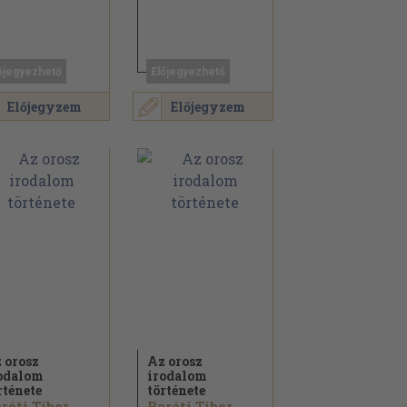
őjegyezhető
Előjegyezhető
Előjegyzem
Előjegyzem
 orosz
Az orosz
odalom
irodalom
rténete
története
róti Tibor...
Baróti Tibor...