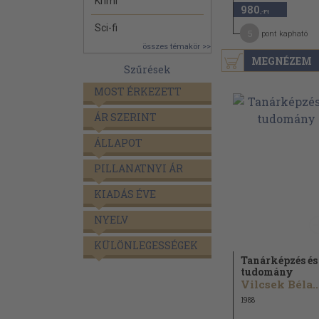
Krimi
980
,-Ft
Sci-fi
5
pont kapható
összes témakör >>
MEGNÉZEM
Szűrések
MOST ÉRKEZETT
ÁR SZERINT
ÁLLAPOT
PILLANATNYI ÁR
KIADÁS ÉVE
NYELV
KÜLÖNLEGESSÉGEK
Tanárképzés és
tudomány
Vilcsek Béla..
1988