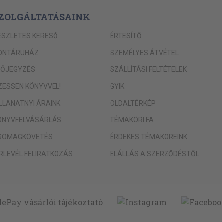
ZOLGÁLTATÁSAINK
ÉSZLETES KERESŐ
ÉRTESÍTŐ
ONTÁRUHÁZ
SZEMÉLYES ÁTVÉTEL
LŐJEGYZÉS
SZÁLLÍTÁSI FELTÉTELEK
IZESSEN KÖNYVVEL!
GYIK
ILLANATNYI ÁRAINK
OLDALTÉRKÉP
ÖNYVFELVÁSÁRLÁS
TÉMAKÖRI FA
SOMAGKÖVETÉS
ÉRDEKES TÉMAKÖREINK
ÍRLEVÉL FELIRATKOZÁS
ELÁLLÁS A SZERZŐDÉSTŐL