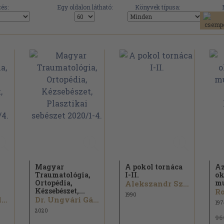
és:
Egy oldalon látható:
Könyvek típusa:
Magyar
A pokol tornáca
Az
,
Traumatológia,
I-II.
ok
Ortopédia,
mu
Alekszandr Szolzsenyicin
Kézsebészet,...
1990
Dr. Schlégl Ádám...
Dr. Ungvári Gábor...
197
2020
96