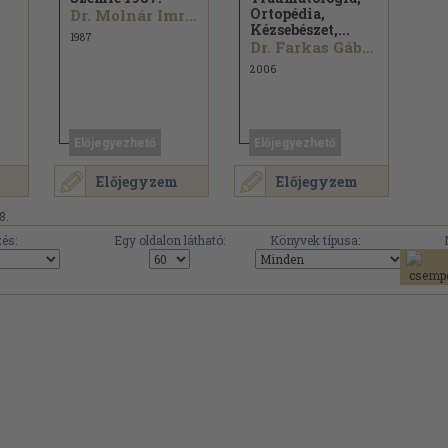
Ortopédia,
Dr. Molnár Imre...
Kézsebészet,...
1987
Dr. Farkas Gábor...
2006
Előjegyezhető
Előjegyezhető
Előjegyzem
Előjegyzem
8.
és:
Egy oldalon látható:
Könyvek típusa: