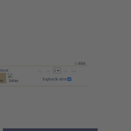
1 oldal
Nézet:
Kaphatók előre: