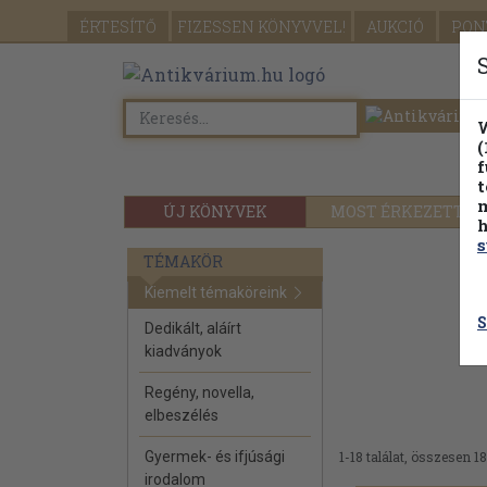
ÉRTESÍTŐ
FIZESSEN
KÖNYVVEL!
AUKCIÓ
PON
W
(
f
t
m
ÚJ KÖNYVEK
MOST ÉRKEZETT
h
s
TÉMAKÖR
Kiemelt témaköreink
S
Dedikált, aláírt
kiadványok
Regény, novella,
elbeszélés
Gyermek- és ifjúsági
1-18 találat, összesen 18
irodalom