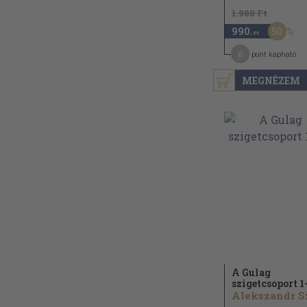
1.980 Ft
50
990
,-Ft
8
pont kapható
MEGNÉZEM
A Gulag
szigetcsoport 1