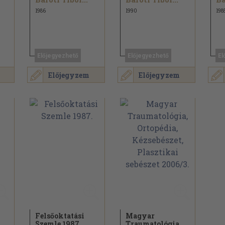
1986
1990
198
Előjegyezhető
Előjegyezhető
El
Előjegyzem
Előjegyzem
Felsőoktatási
Magyar
Szemle 1987.
Traumatológia,