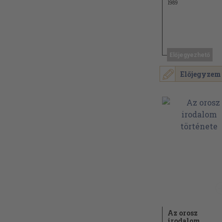
1989
Előjegyezhető
Előjegyzem
Az orosz
irodalom