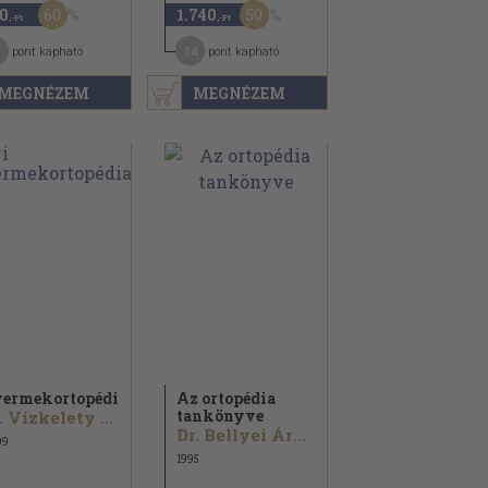
60
50
0
1.740
,-Ft
,-Ft
14
pont kapható
pont kapható
MEGNÉZEM
MEGNÉZEM
ermekortopédia
Az ortopédia
tankönyve
Dr. Vízkelety Tibor...
Dr. Bellyei Árpád...
09
1995