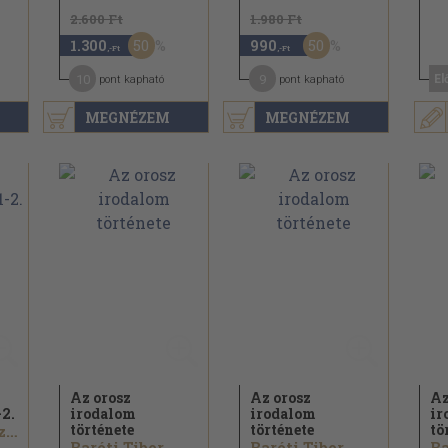
2.600 Ft
1.980 Ft
50
50
1.300
990
,-Ft
,-Ft
10
9
El
pont kapható
pont kapható
MEGNÉZEM
MEGNÉZEM
Az orosz
Az orosz
Az
-2.
irodalom
irodalom
ir
története
története
tö
Alekszandr Szolzsenyicin
Baróti Tibor...
Baróti Tibor...
Ba