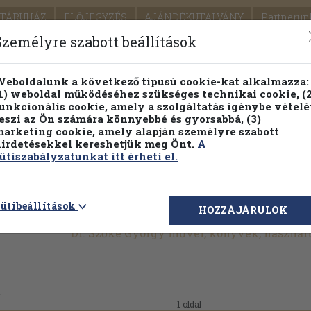
TÁRUHÁZ
ELŐJEGYZÉS
AJÁNDÉKUTALVÁNY
Partnerün
SZÁLLÍTÁS
SEGÍTSÉG
Személyre szabott beállítások
1.
Részletes kereső
Témaköri fa
eboldalunk a következő típusú cookie-kat alkalmazza:
1) weboldal működéséhez szükséges technikai cookie, (2
KIADV
unkcionális cookie, amely a szolgáltatás igénybe vételé
LEGNA
eszi az Ön számára könnyebbé és gyorsabbá, (3)
arketing cookie, amely alapján személyre szabott
PILLANATNYI ÁRAINK
FENNTARTHATÓ OLVASMÁN
irdetésekkel kereshetjük meg Önt.
A
ütiszabályzatunkat itt érheti el.
ütibeállítások
HOZZÁJÁRULOK
Dr. Szőke György művei, könyvek, haszná
.
1 oldal