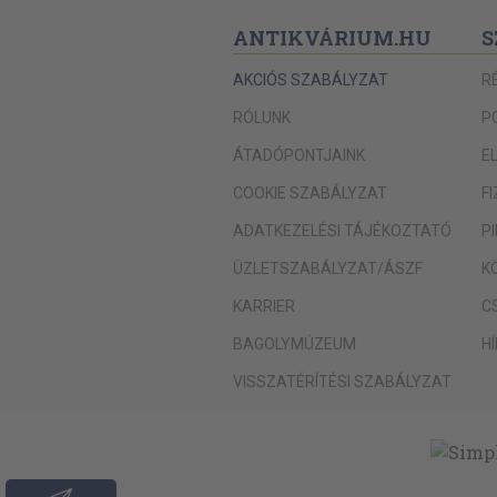
ANTIKVÁRIUM.HU
S
AKCIÓS SZABÁLYZAT
R
RÓLUNK
P
ÁTADÓPONTJAINK
E
COOKIE SZABÁLYZAT
F
ADATKEZELÉSI TÁJÉKOZTATÓ
P
ÜZLETSZABÁLYZAT/ÁSZF
K
KARRIER
C
BAGOLYMÚZEUM
H
VISSZATÉRÍTÉSI SZABÁLYZAT