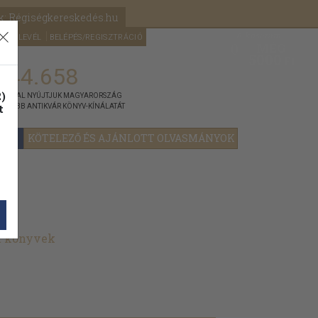
k: Régiségkereskedés.hu
A kosaram
HÍRLEVÉL
BELÉPÉS/REGISZTRÁCIÓ
MÉG
0
5000
Ft
144.658
)
ÁNNYAL NYÚJTJUK MAGYARORSZÁG
t
GYOBB ANTIKVÁR KÖNYV-KÍNÁLATÁT
YOK
KÖTELEZŐ ÉS AJÁNLOTT OLVASMÁNYOK
lt könyvek