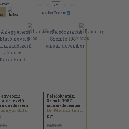
Nézet:
Kaphatók előre:
 egyetemi
Felsőoktatási
tató-nevelő
Szemle 1987.
nka időszerű...
január-december
Rozsnyai Bálint...
Dr. Molnár Imre...
4
1987
0 Ft
3.480 Ft