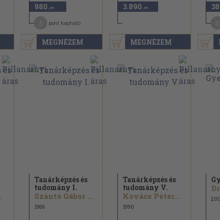
980
3.890
38
,-Ft
,-Ft
5
3
pont kapható
MEGNÉZEM
MEGNÉZEM
Tanárképzés és
Tanárképzés és
Gy
tudomány I.
tudomány V.
.
Szántó Gábor András...
Kovács Péter...
20
1986
1990