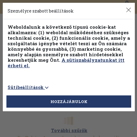
0
Toggle
Főmenü
Könyveink
navigation
Személyre szabott beállítások
Weboldalunk a következő típusú cookie-kat
alkalmazza: (1) weboldal működéséhez szükséges
technikai cookie, (2) funkcionális cookie, amely a
szolgáltatás igénybe vételét teszi az Ön számára
könnyebbé és gyorsabbá, (3) marketing cookie,
amely alapján személyre szabott hirdetésekkel
kereshetjük meg Önt.
A sütiszabályzatunkat itt
érheti el.
Sütibeállítások
HOZZÁJÁRULOK
További szűrők