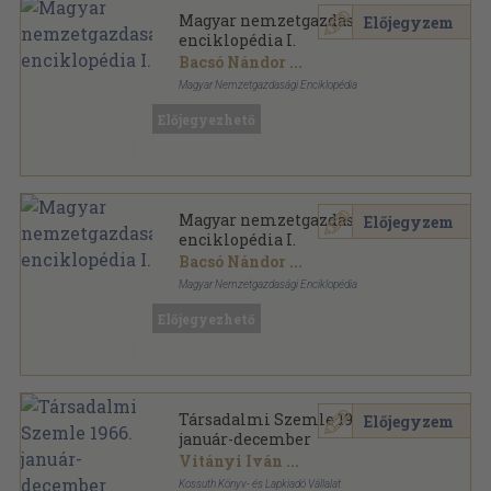
Magyar nemzetgazdasági
Előjegyzem
enciklopédia I.
Bacsó Nándor
...
Magyar Nemzetgazdasági Enciklopédia
Fűzött keménykötés
,
430
oldal
Előjegyezhető
Magyar nemzetgazdasági
Előjegyzem
enciklopédia I.
Bacsó Nándor
...
Magyar Nemzetgazdasági Enciklopédia
Aranyozott félbőr kötés
,
430
oldal
Előjegyezhető
Társadalmi Szemle 1966.
Előjegyzem
január-december
Vitányi Iván
...
Kossuth Könyv- és Lapkiadó Vállalat