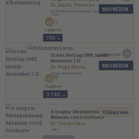
Dr. Bajáki Veronika
...
MEGNÉZEM
BM Tanulmányi és Propaganda Csoportfőnökség
,
1976
Vászon
,
487
oldal
60
1.890 Ft
750
,-Ft
19
Kapható pont:
Orvosi Hetilap 1988. január-
december I-II.
MEGNÉZEM
Dr. Nagy Mária
...
Ifjúsági Lapkiadó Vállalat
,
1988
50
Könyvkötői kötés
,
2832
oldal
Orvosi Hetilap sorozat
7.480 Ft
3.740
,-Ft
A magyar Mezőgazdasági
Előjegyzem
Múzeum rövid története
Dr. Takács Imre
,
1961
Tűzött kötés
,
51
oldal
Mezőgazdasági Múzeum füzetei sorozat