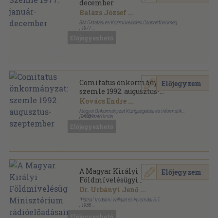
december
Balázs József
...
BM Oktatási és Közművelődési Csoportfőnökség
,
1977
Ragasztott papírkötés
,
1531
oldal
Előjegyezhető
Belügyi Szemle sorozat
Comitatus önkormányzati
Előjegyzem
szemle 1992. augusztus-
szeptember
Kovács Endre
...
Megyei Önkormányzat Közigazgatási és Informatikai
Szolgáltató Iroda
,
1992
Ragasztott papírkötés
,
160
oldal
Előjegyezhető
Comitatus sorozat
A Magyar Királyi
Előjegyzem
Földmívelésügyi
Minisztérium
Dr. Urbányi Jenő
...
rádióelőadásainak sorozata
"Pátria" Irodalmi Vállalat és Nyomdai R.T.
1937. január-december
,
1938
Félvászon
,
368
oldal
Előjegyezhető
A Magyar Királyi Földmívelésügyi Minisztérium