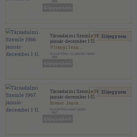
,
1966
Tűzött kötés
,
1404
oldal
Előjegyezhető
Társadalmi Szemle sorozat
Társadalmi Szemle 1966.
Előjegyzem
január-december I-II.
Vitányi Iván
...
Kossuth Könyv- és Lapkiadó Vállalat
,
1966
Könyvkötői kötés
,
1404
oldal
Előjegyezhető
Társadalmi Szemle sorozat
Társadalmi Szemle 1967.
Előjegyzem
január-december I-II.
Breuer János
...
Kossuth Könyvkiadó Vállalat
,
1967
Könyvkötői kötés
,
1680
oldal
Előjegyezhető
Társadalmi Szemle sorozat