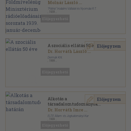
Minisztérium
Molnár László
...
rádióelőadásainak sorozata
"Pátria" Irodalmi Vállalat és Nyomdai R.T.
1939. január-december
,
1939
Félvászon
,
208
oldal
Előjegyezhető
A Magyar Királyi Földmívelésügyi Minisztérium
rádióelőadásainak sorozata sorozat
A szociális ellátás 50 éve
Előjegyzem
Dr. Horváth László
...
Dermák Kht.
,
1999
Ragasztott papírkötés
,
206
oldal
Előjegyezhető
Alkotás a
Előjegyzem
társadalomtudományok
határán
Dr. Horváth Imre
...
ELTE Állam- és Jogtudományi Kar
,
1999
Ragasztott papírkötés
,
253
oldal
Előjegyezhető