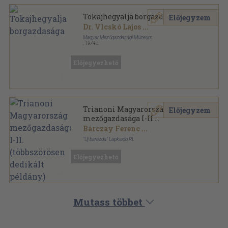
Tokajhegyalja borgazdasága
Előjegyzem
Dr. Vlcskó Lajos
...
Magyar Mezőgazdasági Múzeum
,
1974
Tűzött kötés
,
65
oldal
Előjegyezhető
Trianoni Magyarország
Előjegyzem
mezőgazdasága I-II.
(többszörösen dedikált
Bárczay Ferenc
...
példány)
"Uj barázda" Lapkiadó Rt.
Vászon
,
832
oldal
Előjegyezhető
Mutass többet