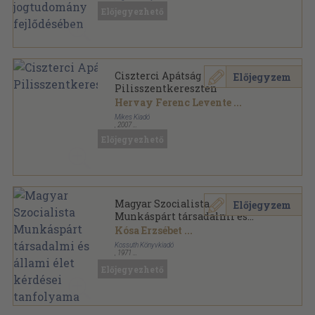
Ragasztott papírkötés
,
428
oldal
Előjegyezhető
Ciszterci Apátság
Előjegyzem
Pilisszentkereszten
Hervay Ferenc Levente
...
Mikes Kiadó
,
2007
Tűzött kötés
,
44
oldal
Előjegyezhető
Magyar Szocialista
Előjegyzem
Munkáspárt társadalmi és
állami élet kérdései
Kósa Erzsébet
...
tanfolyama
Kossuth Könyvkiadó
,
1971
Ragasztott papírkötés
,
189
oldal
Előjegyezhető