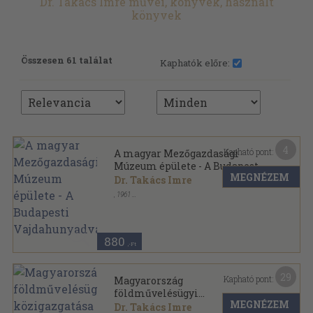
Dr. Takács Imre művei, könyvek, használt
könyvek
Összesen 61 találat
Kaphatók előre:
4
Kapható pont:
A magyar Mezőgazdasági
Múzeum épülete - A Budapesti
MEGNÉZEM
Vajdahunyadvár
Dr. Takács Imre
,
1961
Tűzött kötés
,
32
oldal
Mezőgazdasági Múzeum füzetei sorozat
880
,-Ft
29
Kapható pont:
Magyarország
földművelésügyi
MEGNÉZEM
közigazgatása az Osztrák-
Dr. Takács Imre