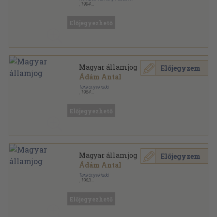
,
1994
Ragasztott papírkötés
,
230
oldal
Előjegyezhető
Magyar államjog
Előjegyzem
Ádám Antal
Tankönyvkiadó
,
1984
Ragasztott papírkötés
,
453
oldal
Előjegyezhető
Magyar államjog
Előjegyzem
Ádám Antal
Tankönyvkiadó
,
1983
Ragasztott papírkötés
,
453
oldal
Előjegyezhető