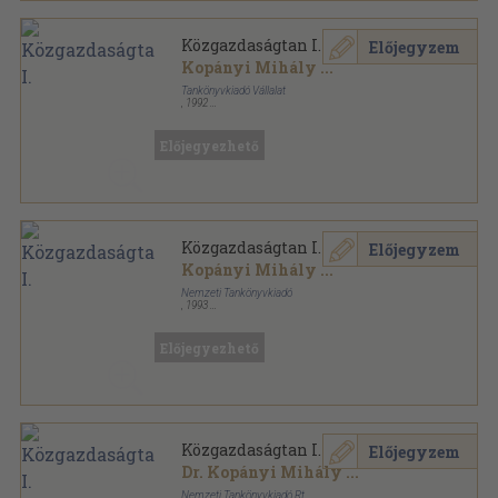
Közgazdaságtan I.
Előjegyzem
Kopányi Mihály
...
Tankönyvkiadó Vállalat
,
1992
Ragasztott papírkötés
,
230
oldal
Előjegyezhető
Közgazdaságtan I.
Előjegyzem
Kopányi Mihály
...
Nemzeti Tankönyvkiadó
,
1993
Ragasztott papírkötés
,
230
oldal
Előjegyezhető
Közgazdaságtan I.
Előjegyzem
Dr. Kopányi Mihály
...
Nemzeti Tankönyvkiadó Rt.