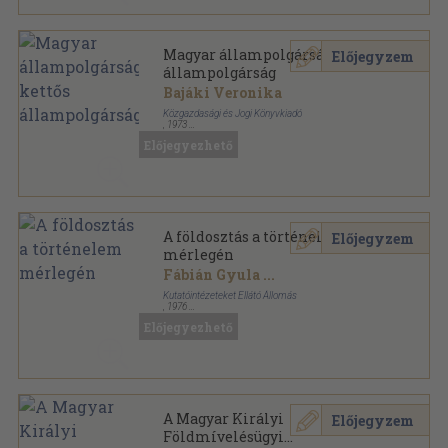
Magyar állampolgárság-kettős
Előjegyzem
állampolgárság
Bajáki Veronika
Közgazdasági és Jogi Könyvkiadó
,
1973
Vászon
,
314
oldal
Előjegyezhető
A földosztás a történelem
Előjegyzem
mérlegén
Fábián Gyula
...
Kutatóintézeteket Ellátó Állomás
,
1976
Tűzött kötés
,
215
oldal
Előjegyezhető
A Magyar Királyi
Előjegyzem
Földmívelésügyi