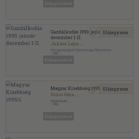
Előjegyezhető
Gazdálkodás 1990. január-
Előjegyzem
december I-II.
Juhász Lajos
...
Mezőgazdasági és Élelmezésügyi Minisztérium
,
1990
Könyvkötői kötés
,
960
oldal
Előjegyezhető
Gazdálkodás sorozat
Magyar Kisebbség 1995/1.
Előjegyzem
Szőcs Géza
...
Magánkiadás
,
1995
Ragasztott papírkötés
,
120
oldal
Magyar Kisebbség sorozat
Előjegyezhető