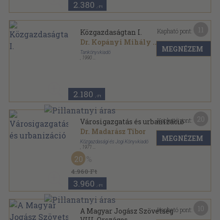
2.380
,-Ft
11
Kapható pont:
Közgazdaságtan I.
Dr. Kopányi Mihály
...
MEGNÉZEM
Tankönyvkiadó
,
1990
Ragasztott papírkötés
,
184
oldal
2.180
,-Ft
20
Kapható pont:
Városigazgatás és urbanizáció
Dr. Madarász Tibor
MEGNÉZEM
Közgazdasági és Jogi Könyvkiadó
,
1971
Vászon
,
530
oldal
20
4.960 Ft
3.960
,-Ft
10
Kapható pont:
A Magyar Jogász Szövetség
VIII. Országos