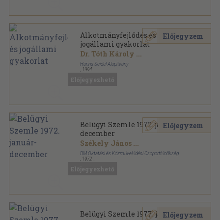
Alkotmányfejlődés és
Előjegyzem
jogállami gyakorlat
Dr. Tóth Károly
...
Hanns Seidel Alapítvány
,
1994
Ragasztott papírkötés
,
314
oldal
Előjegyezhető
Belügyi Szemle 1972. január-
Előjegyzem
december
Székely János
...
BM Oktatási és Közművelődési Csoportfőnökség
,
1972
Ragasztott papírkötés
,
1536
oldal
Előjegyezhető
Belügyi Szemle sorozat
Belügyi Szemle 1977. január-
Előjegyzem