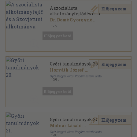
A szocialista
Előjegyzem
alkotmányfejlődés és a
Szovjetunio uj alkotmánya
Dr. Domé Györgyné
...
,
1977
Ragasztott papírkötés
,
242
oldal
Előjegyezhető
Győri tanulmányok 20.
Előjegyzem
Horváth József
...
Győr Megyei Városi Polgármesteri Hivatal
,
1998
Ragasztott papírkötés
,
139
oldal
Győri tanulmányok sorozat
Előjegyezhető
Győri tanulmányok 21.
Előjegyzem
Molnár László
...
Győr Megyei Városi Polgármesteri Hivatal
,
1998