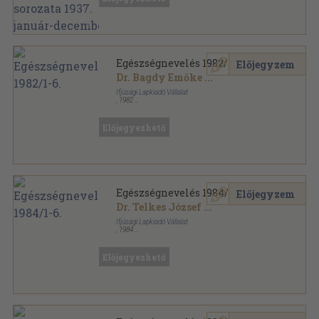
rádióelőadásainak sorozata sorozat
Egészségnevelés 1982/1-6.
Előjegyzem
Dr. Bagdy Emőke
...
Ifjúsági Lapkiadó Vállalat
,
1982
Könyvkötői kötés
,
288
oldal
Egészségnevelés sorozat
Előjegyezhető
Egészségnevelés 1984/1-6.
Előjegyzem
Dr. Telkes József
...
Ifjúsági Lapkiadó Vállalat
,
1984
Könyvkötői kötés
,
288
oldal
Egészségnevelés sorozat
Előjegyezhető