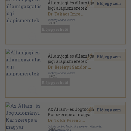
Államjogi és államigazgatási
Előjegyzem
jogi alapismeretek
Dr. Takács Imre
...
Tankönyvkiadó Vállalat
,
1983
Ragasztott papírkötés
,
186
oldal
Előjegyezhető
Államjogi és államigazgatási
Előjegyzem
jogi alapismeretek
Dr. Berényi Sándor
...
Tankönyvkiadó Vállalat
,
1972
Ragasztott papírkötés
,
169
oldal
Előjegyezhető
Az Állam- és Jogtudományi
Előjegyzem
Kar szerepe a magyar
jogtudomány fejlődésében
Dr. Toldi Ferenc
...
Eötvös Loránd Tudományegyetem Állam- és
Jogtudományi Kara
,
1985