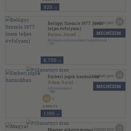
920
,-Ft
34
Kapható pont:
Belügyi Szemle 1977. (nem
teljes évfolyam)
MEGNÉZEM
Balázs József
...
BM Oktatási és Közművelődési Csoportfőnökség
,
1977
Ragasztott papírkötés
,
1404
oldal
Belügyi Szemle sorozat
6.700
,-Ft
18
Kapható pont:
Emberi jogok hazánkban
Ádám Antal
...
MEGNÉZEM
IHB Kisszövetkezet
,
1988
Ragasztott papírkötés
,
385
oldal
50
2.380 Ft
1.190
,-Ft
11
Kapható pont:
Magyar alkotmányjog