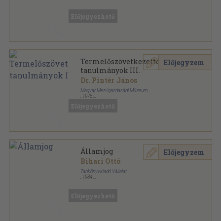
Ragasztott papírkötés
,
152
oldal
Győri tanulmányok sorozat
Előjegyezhető
Termelőszövetkezettörténeti
Előjegyzem
tanulmányok III.
Dr. Pintér János
Magyar Mezőgazdasági Múzeum
,
1975
Ragasztott papírkötés
,
320
oldal
Előjegyezhető
Mezőgazdaságtörténeti tanulmányok sorozat
Államjog
Előjegyzem
Bihari Ottó
Tankönyvkiadó Vállalat
,
1984
Fűzött kemény papírkötés
,
360
oldal
Előjegyezhető