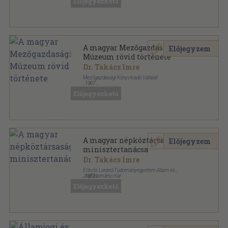
Előjegyezhető
A magyar Mezőgazdasági
Előjegyzem
Múzeum rövid története
Dr. Takács Imre
Mezőgazdasági Könyvkiadó Vállalat
,
1967
Tűzött kötés
,
51
oldal
Előjegyezhető
Mezőgazdasági Múzeum füzetei sorozat
A magyar népköztársaság
Előjegyzem
minisztertanácsa
Dr. Takács Imre
Eötvös Loránd Tudományegyetem Állam és
Jogtudományi Kar
,
1973
Tűzött kötés
,
57
oldal
Előjegyezhető