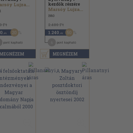
kezdők részére
rsóy Lujza...
Marsóy Lujza...
1
1980
0 Ft
2.480 Ft
20
50
0
1.240
,-Ft
,-Ft
6
pont kapható
pont kapható
MEGNÉZEM
MEGNÉZEM