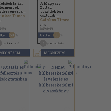
felsőoktatási
A Magyary
tézmények
Zoltán
ndezvényei a...
posztdoktori
ösztöndíj...
zinkos Tímea
Czinkos Tímea
00
2002
0 Ft
1.740 Ft
50
50
0
870
,-Ft
,-Ft
4
pont kapható
pont kapható
MEGNÉZEM
MEGNÉZEM