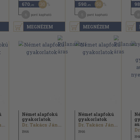
30
50
670
590
98
,-Ft
,-Ft
6
5
8
pont kapható
pont kapható
MEGNÉZEM
MEGNÉZEM
ú
Német alapfokú
Német alapfokú
Né
gyakorlatok
gyakorlatok
gy
au
Dr. Takács Jánosné
Dr. Takács Jánosné
Dr. Takács Jánosné
1966
1966
196