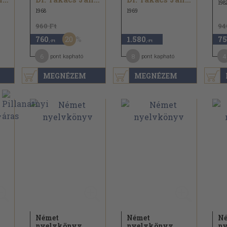
198
1968
1969
960 Ft
94
20
760
1.580
75
,-Ft
,-Ft
6
8
4
pont kapható
pont kapható
MEGNÉZEM
MEGNÉZEM
Német
Német
N
nyelvkönyv
nyelvkönyv
n