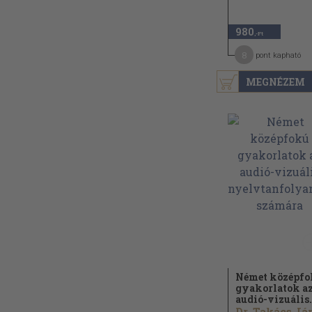
980
,-Ft
8
pont kapható
MEGNÉZEM
Német középf
gyakorlatok a
audió-vizuális.