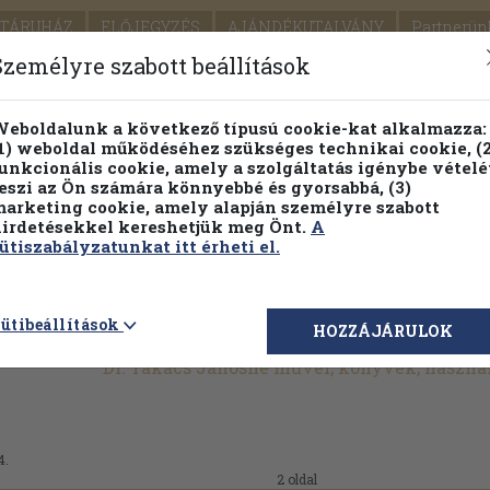
TÁRUHÁZ
ELŐJEGYZÉS
AJÁNDÉKUTALVÁNY
Partnerün
SZÁLLÍTÁS
SEGÍTSÉG
Személyre szabott beállítások
1.
Részletes kereső
Témaköri fa
eboldalunk a következő típusú cookie-kat alkalmazza:
1) weboldal működéséhez szükséges technikai cookie, (2
KIADV
unkcionális cookie, amely a szolgáltatás igénybe vételé
LEGNA
eszi az Ön számára könnyebbé és gyorsabbá, (3)
arketing cookie, amely alapján személyre szabott
PILLANATNYI ÁRAINK
FENNTARTHATÓ OLVASMÁN
irdetésekkel kereshetjük meg Önt.
A
ütiszabályzatunkat itt érheti el.
ütibeállítások
HOZZÁJÁRULOK
Dr. Takács Jánosné művei, könyvek, haszná
4.
2 oldal