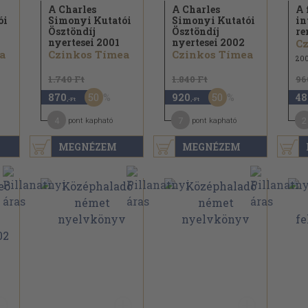
A Charles
A Charles
A 
ói
Simonyi Kutatói
Simonyi Kutatói
in
Ösztöndíj
Ösztöndíj
re
nyertesei 2001
nyertesei 2002
C
a
Czinkos Tímea
Czinkos Tímea
20
1.740 Ft
1.840 Ft
96
50
50
870
920
48
,-Ft
,-Ft
4
7
2
pont kapható
pont kapható
MEGNÉZEM
MEGNÉZEM