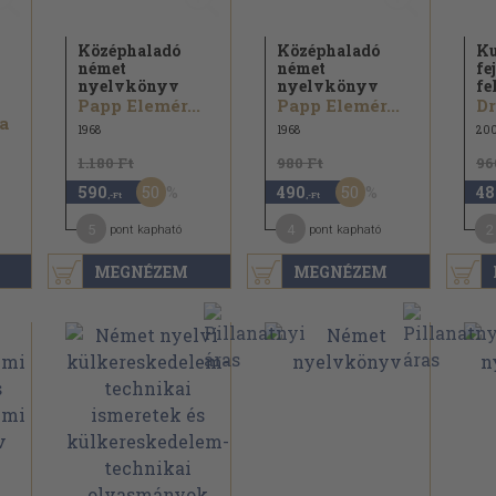
Középhaladó
Középhaladó
Ku
német
német
fe
nyelvkönyv
nyelvkönyv
fe
Papp Elemér...
Papp Elemér...
a
1968
1968
200
1.180 Ft
980 Ft
96
50
50
590
490
48
,-Ft
,-Ft
5
4
2
pont kapható
pont kapható
MEGNÉZEM
MEGNÉZEM