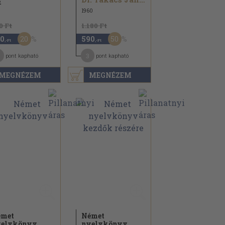
2
1960
0 Ft
1.180 Ft
20
50
0
590
,-Ft
,-Ft
3
pont kapható
pont kapható
MEGNÉZEM
MEGNÉZEM
émet
Német
yelvkönyv
nyelvkönyv