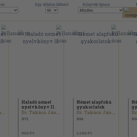
és:
Egy oldalon látható:
Könyvek típusa:
Haladó német
Német alapfokú
Né
.
nyelvkönyv II.
gyakorlatok
gy
Dr. Takács Jánosné
Dr. Takács Jánosné
Dr. Takács Jánosné
1972
1966
196
960 Ft
1.180 Ft