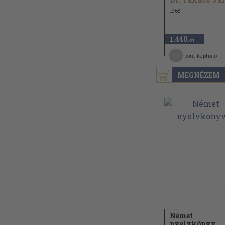
1968
1.440
,-Ft
12
pont kapható
MEGNÉZEM
Német
nyelvkönyv