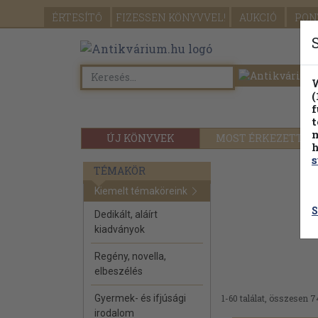
ÉRTESÍTŐ
FIZESSEN
KÖNYVVEL!
AUKCIÓ
PON
W
(
f
t
m
ÚJ KÖNYVEK
MOST ÉRKEZETT
h
s
TÉMAKÖR
Kiemelt témaköreink
S
Dedikált, aláírt
kiadványok
Regény, novella,
elbeszélés
Gyermek- és ifjúsági
1-60 találat, összesen 7
irodalom