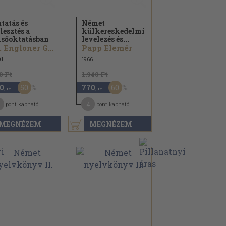
tatás és
Német
jlesztés a
külkereskedelmi
lsőoktatásban
levelezés és...
Dr. Engloner Gyula
Papp Elemér
1
1966
0 Ft
1.940 Ft
50
60
0
770
,-Ft
,-Ft
4
pont kapható
pont kapható
MEGNÉZEM
MEGNÉZEM