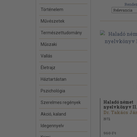
Rendez
Történelem
Művészetek
Természettudomány
Műszaki
Vallás
Életrajz
Háztartástan
Pszichológia
Haladó német
Szerelmes regények
nyelvkönyv II
Akció, kaland
1972
Idegennyelv
960 Ft