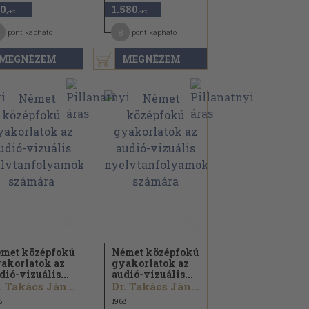
0
1.580
,-Ft
,-Ft
8
pont kapható
pont kapható
MEGNÉZEM
MEGNÉZEM
met középfokú
Német középfokú
akorlatok az
gyakorlatok az
dió-vizuális...
audió-vizuális...
Dr. Takács Jánosné
Dr. Takács Jánosné
8
1968