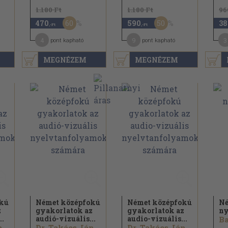
1.180 Ft
1.180 Ft
96
60
50
470
590
38
,-Ft
,-Ft
4
9
3
pont kapható
pont kapható
MEGNÉZEM
MEGNÉZEM
okú
Német középfokú
Német középfokú
N
z
gyakorlatok az
gyakorlatok az
ny
..
audió-vizuális...
audio-vizuális...
Ba
Dr. Takács Jánosné
Dr. Takács Jánosné
Dr. Takács Jánosné