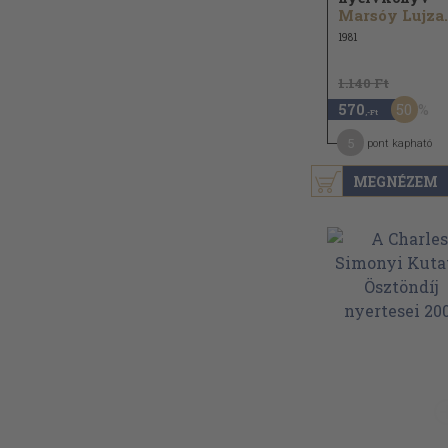
Marsóy Lujza.
1981
1.140 Ft
50
570
,-Ft
5
pont kapható
MEGNÉZEM