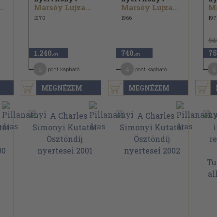
..
Marsóy Lujza...
Marsóy Lujza...
Ma
1970
1966
197
94
1.240
740
75
,-Ft
,-Ft
6
4
6
pont kapható
pont kapható
MEGNÉZEM
MEGNÉZEM