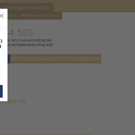
k: Régiségkereskedés.hu
A kosaram
HÍRLEVÉL
BELÉPÉS/REGISZTRÁCIÓ
MÉG
0
5000
Ft
144.520
)
ÁNNYAL NYÚJTJUK MAGYARORSZÁG
t
GYOBB ANTIKVÁR KÖNYV-KÍNÁLATÁT
YOK
KÖTELEZŐ ÉS AJÁNLOTT OLVASMÁNYOK
lt könyvek