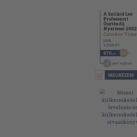
A Szilárd Leó
Professzori
Ösztöndíj
Nyertesei 2002
Czinkos Tíme
2002
1.740 Ft
50
870
,-Ft
4
pont kapható
MEGNÉZEM