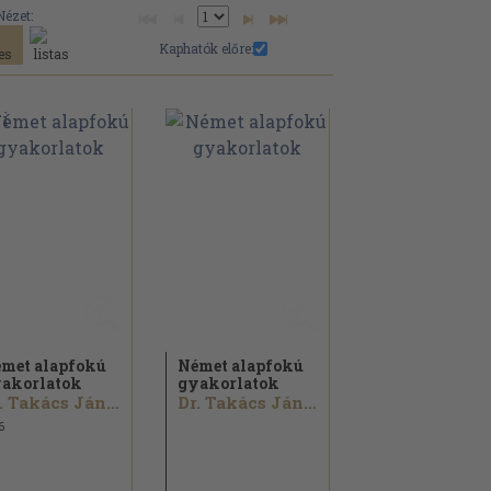
Nézet:
Kaphatók előre:
met alapfokú
Német alapfokú
akorlatok
gyakorlatok
Dr. Takács Jánosné
Dr. Takács Jánosné
6