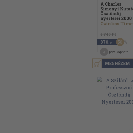
A Charles
Simonyi Kutat
Ösztöndíj
nyertesei 2000
Czinkos Tíme
1.740 Ft
50
870
,-Ft
4
pont kapható
MEGNÉZEM