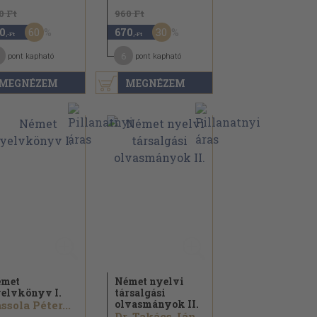
0 Ft
960 Ft
60
30
0
670
,-Ft
,-Ft
6
pont kapható
pont kapható
MEGNÉZEM
MEGNÉZEM
émet
Német nyelvi
elvkönyv I.
társalgási
olvasmányok II.
ssola Péter...
Dr. Takács Jánosné...