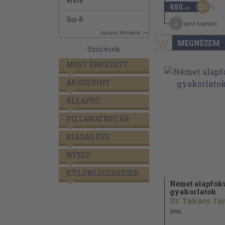
Krimi
50
480
,-Ft
Sci-fi
2
pont kapható
összes témakör >>
MEGNÉZEM
Szűrések
MOST ÉRKEZETT
ÁR SZERINT
ÁLLAPOT
PILLANATNYI ÁR
KIADÁS ÉVE
NYELV
KÜLÖNLEGESSÉGEK
Német alapfok
gyakorlatok
1966