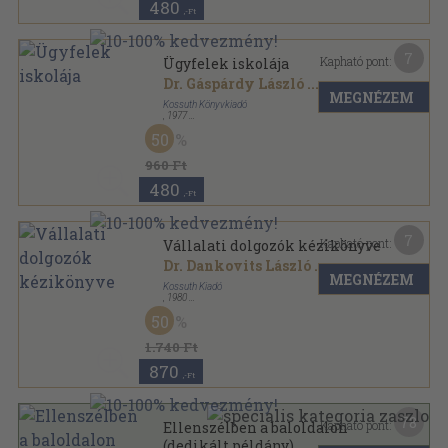
480
,-Ft
7
Kapható pont:
Ügyfelek iskolája
Dr. Gáspárdy László
...
MEGNÉZEM
Kossuth Könyvkiadó
,
1977
Ragasztott papírkötés
,
203
oldal
50
960 Ft
480
,-Ft
7
Kapható pont:
Vállalati dolgozók kézikönyve
Dr. Dankovits László
...
MEGNÉZEM
Kossuth Kiadó
,
1980
Ragasztott papírkötés
,
300
oldal
50
1.740 Ft
870
,-Ft
78
Kapható pont:
Ellenszélben a baloldalon
(dedikált példány)