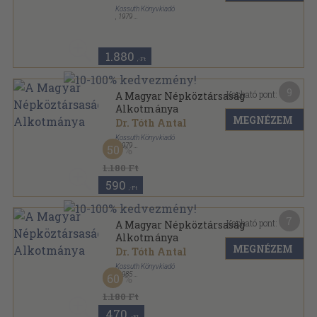
Kossuth Könyvkiadó
,
1979
Ragasztott papírkötés
,
173
oldal
1.880
,-Ft
9
Kapható pont:
A Magyar Népköztársaság
Alkotmánya
MEGNÉZEM
Dr. Tóth Antal
Kossuth Könyvkiadó
,
1979
50
Ragasztott papírkötés
,
84
oldal
1.180 Ft
590
,-Ft
7
Kapható pont:
A Magyar Népköztársaság
Alkotmánya
MEGNÉZEM
Dr. Tóth Antal
Kossuth Könyvkiadó
,
1985
60
Ragasztott papírkötés
,
45
oldal
1.180 Ft
470
,-Ft