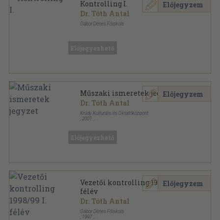
Kontrolling I.
Előjegyzem
Dr. Tóth Antal
Gábor Dénes Főiskola
Tűzött kötés
,
71
oldal
Előjegyezhető
Műszaki ismeretek jegyzet
Előjegyzem
Dr. Tóth Antal
Krúdy Kulturális és Oktatóközpont
,
2001
Spirál
,
224
oldal
Előjegyezhető
Vezetői kontrolling 1998/99 I.
Előjegyzem
félév
Dr. Tóth Antal
Gábor Dénes Főiskola
,
1997