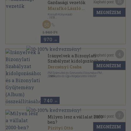
15
Kapható pont:
Gazdasági vezetők
Marafkó László
...
MEGNÉZEM
Kossuth Könyvkiadó
,
1978
Ragasztott papírkötés
,
160
oldal
50
1.940 Ft
970
,-Ft
4
Kapható pont:
Irányelvek a Bizonylati
Szabályzat kidolgozásához és
MEGNÉZEM
a Bizonylati Gyűjtemény
Dercsényi Csaba
(Album) összeállításához
PM Számviteli és Szervezési Főosztálya-PM
Szervezési és Ügyvitelgépesítési Intézet
,
1969
Ragasztott papírkötés
,
157
oldal
740
,-Ft
7
Kapható pont:
Milyen lesz a vállalat 2000-
ben?
MEGNÉZEM
Pirityi Ottó