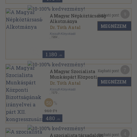
9
Kapható pont:
A Magyar Népköztársaság
Alkotmánya
MEGNÉZEM
Dr. Tóth Antal
Kossuth Könyvkiadó
,
1984
Ragasztott papírkötés
,
45
oldal
1.180
,-Ft
7
Kapható pont:
A Magyar Szocialista
Munkáspárt Központi
MEGNÉZEM
Bizottságának irányelvei a
Dr. Tóth Antal
párt XII. kongresszusára
Kossuth Könyvkiadó
,
1979
Tűzött kötés
,
39
oldal
50
960 Ft
480
,-Ft
4
Kapható pont:
A szocialista társadalom