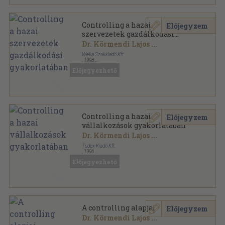
Controlling a hazai
Előjegyzem
szervezetek gazdálkodási
gyakorlatában
Dr. Körmendi Lajos
...
Weka Szakkiadó Kft.
,
1998
Ragasztott papírkötés
,
272
oldal
Előjegyezhető
Controlling a hazai
Előjegyzem
vállalkozások gyakorlatában
Dr. Körmendi Lajos
...
Tudex Kiadó Kft.
,
1996
Ragasztott papírkötés
,
188
oldal
Előjegyezhető
A controlling alapjai
Előjegyzem
Dr. Körmendi Lajos
...