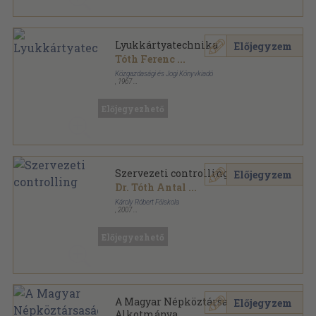
Lyukkártyatechnika
Előjegyzem
Tóth Ferenc
...
Közgazdasági és Jogi Könyvkiadó
,
1967
Fűzött papírkötés
,
166
oldal
Előjegyezhető
Szervezeti controlling
Előjegyzem
Dr. Tóth Antal
...
Károly Róbert Főiskola
,
2007
Ragasztott papírkötés
,
137
oldal
Előjegyezhető
A Magyar Népköztársaság
Előjegyzem
Alkotmánya