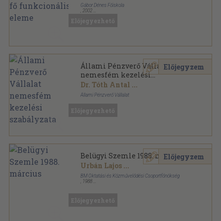
Gábor Dénes Főiskola
,
2002
Ragasztott papírkötés
,
147
oldal
Előjegyezhető
Vezetői kontrolling sorozat
Állami Pénzverő Vállalat
Előjegyzem
nemesfém kezelési
szabályzata
Dr. Tóth Antal
...
Állami Pénzverő Vállalat
Tűzött kötés
,
276
oldal
Előjegyezhető
Belügyi Szemle 1988. március
Előjegyzem
Urbán Lajos
...
BM Oktatási és Közművelődési Csoportfőnökség
,
1988
Ragasztott papírkötés
,
127
oldal
Belügyi Szemle sorozat
Előjegyezhető