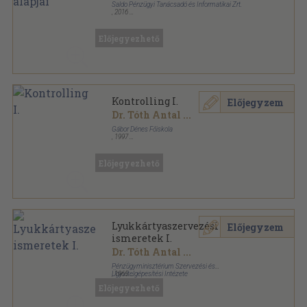
Saldo Pénzügyi Tanácsadó és Informatikai Zrt.
,
2016
Ragasztott papírkötés
,
184
oldal
Bologna-Könyvsorozat (BSc) sorozat
Előjegyezhető
Kontrolling I.
Előjegyzem
Dr. Tóth Antal
...
Gábor Dénes Főiskola
,
1997
Ragasztott papírkötés
,
71
oldal
Előjegyezhető
Lyukkártyaszervezési
Előjegyzem
ismeretek I.
Dr. Tóth Antal
...
Pénzügyminisztérium Szervezési és
Ügyvitelgépesítési Intézete
,
1965
Tűzött kötés
,
136
oldal
Előjegyezhető
Ügyvitelszervezési tanulmányok sorozat