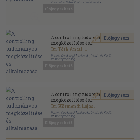
Zártkörűen Működő Részvénytársaság
Ragasztott papírkötés
,
176
oldal
Előjegyezhető
A controlling tudományos
Előjegyzem
megközelítése és
alkalmazása
Dr. Tóth Antal
...
Perfekt Gazdasági Tanácsadó, Oktató és Kiadó
Részvénytársaság
Ragasztott papírkötés
,
216
oldal
Előjegyezhető
A controlling tudományos
Előjegyzem
megközelítése és
alkalmazása
Dr. Körmendi Lajos
...
Perfekt Gazdasági Tanácsadó, Oktató és Kiadó
Részvénytársaság
,
2003
Ragasztott papírkötés
,
218
oldal
Előjegyezhető