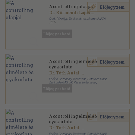
A controlling alapjai
Előjegyzem
Dr. Körmendi Lajos
...
Saldo Pénzügyi Tanácsadó és Informatikai Zrt.
,
2011
Ragasztott papírkötés
,
218
oldal
Bologna-könyvsorozat sorozat
Előjegyezhető
A controlling elmélete és
Előjegyzem
gyakorlata
Dr. Tóth Antal
...
Perfekt Gazdasági Tanácsadó, Oktató és Kiadó
Zártkörűen Működő Részvénytársaság
Ragasztott papírkötés
,
176
oldal
Előjegyezhető
A controlling elmélete és
Előjegyzem
gyakorlata
Dr. Tóth Antal
...
Perfekt Gazdasági Tanácsadó, Oktató és Kiadó