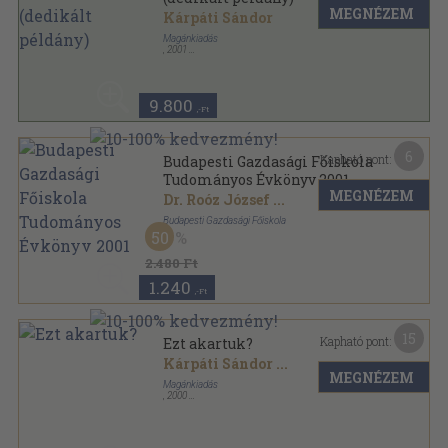
MEGNÉZEM
Kárpáti Sándor
Magánkiadás
,
2001
Fűzött papírkötés
,
503
oldal
9.800
,-Ft
6
Kapható pont:
Budapesti Gazdasági Főiskola
Tudományos Évkönyv 2001
MEGNÉZEM
Dr. Roóz József
...
Budapesti Gazdasági Főiskola
50
Ragasztott papírkötés
,
324
oldal
Budapesti Gazdasági Főiskola Tudományos Évkönyv
2.480 Ft
sorozat
1.240
,-Ft
15
Kapható pont:
Ezt akartuk?
Kárpáti Sándor
...
MEGNÉZEM
Magánkiadás
,
2000
Ragasztott papírkötés
,
231
oldal