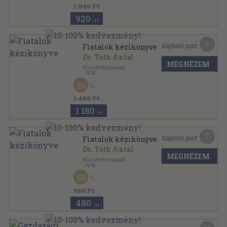
1.840 Ft
920
,-Ft
6
Kapható pont:
Fiatalok kézikönyve
Dr. Tóth Antal
MEGNÉZEM
Kossuth Könyvkiadó
,
1978
Könyvkötői kötés
,
352
oldal
20
1.480 Ft
1.180
,-Ft
7
Kapható pont:
Fiatalok kézikönyve
Dr. Tóth Antal
MEGNÉZEM
Kossuth Könyvkiadó
,
1978
Ragasztott papírkötés
,
352
oldal
50
960 Ft
480
,-Ft