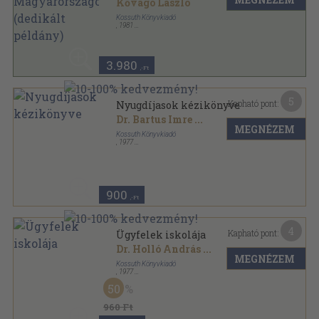
példány)
Kővágó László
Kossuth Könyvkiadó
,
1981
Ragasztott papírkötés
,
187
oldal
3.980
,-Ft
5
Kapható pont:
Nyugdíjasok kézikönyve
Dr. Bartus Imre
...
MEGNÉZEM
Kossuth Könyvkiadó
,
1977
Ragasztott papírkötés
,
191
oldal
900
,-Ft
4
Kapható pont:
Ügyfelek iskolája
Dr. Holló András
...
MEGNÉZEM
Kossuth Könyvkiadó
,
1977
Könyvkötői vászonkötés
,
203
oldal
50
960 Ft