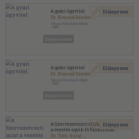
A gyári ügyvitel
Előjegyzem
Dr. Konrád Sándor
...
Táncsics Könyvkiadó Vállalat
,
1959
Tűzött kötés
,
53
oldal
Üzemi Tanácsok Könyvtára sorozat
Előjegyezhető
A gyári ügyvitel
Előjegyzem
Dr. Konrád Sándor
...
Táncsics Könyvkiadó Vállalat
,
1959
Tűzött kötés
,
51
oldal
Üzemi Tanácsok Könyvtára sorozat
Előjegyezhető
A Szervezetcontrolling, mint
Előjegyzem
a vezetés egyik fő funkcionális
eleme
Dr. Tóth Antal
...