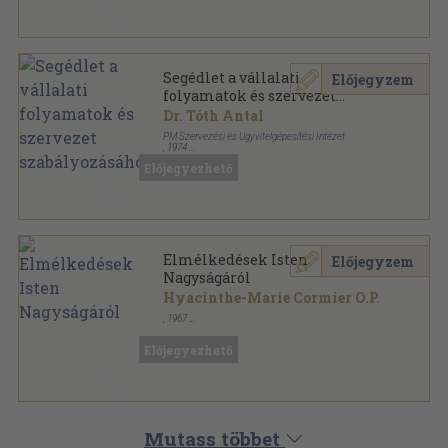
Segédlet a vállalati
Előjegyzem
folyamatok és szervezet
szabályozásához
Dr. Tóth Antal
PM Szervezési és Ügyvitelgépesítési Intézet
,
1974
Ragasztott papírkötés
,
43
oldal
Előjegyezhető
Ügyvitelszervezési megoldások sorozat
Elmélkedések Isten
Előjegyzem
Nagyságáról
Hyacinthe-Marie Cormier O.P.
,
1967
Ragasztott papírkötés
,
184
oldal
Előjegyezhető
Mutass többet