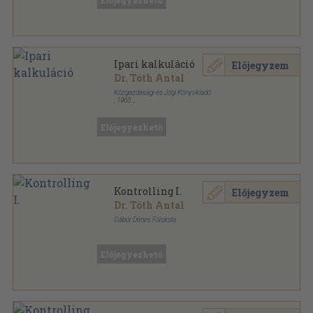
Előjegyezhető
Vezetői kontrolling sorozat
Ipari kalkuláció
Előjegyzem
Dr. Tóth Antal
Közgazdasági és Jogi Könyvkiadó
,
1960
Varrott papírkötés
,
227
oldal
Vállalati kiskönyvtár sorozat
Előjegyezhető
Kontrolling I.
Előjegyzem
Dr. Tóth Antal
Gábor Dénes Főiskola
Tűzött kötés
,
71
oldal
Előjegyezhető