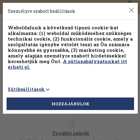
0
Toggle
Főmenü
Könyveink
navigation
Személyre szabott beállítások
Weboldalunk a következő típusú cookie-kat
alkalmazza: (1) weboldal működéséhez szükséges
technikai cookie, (2) funkcionális cookie, amely a
szolgáltatás igénybe vételét teszi az Ön számára
könnyebbé és gyorsabbá, (3) marketing cookie,
Válogasson több mint 1.000.000 kiadványunk közül
10-
amely alapján személyre szabott hirdetésekkel
100% kedvezménnyel!
kereshetjük meg Önt.
A sütiszabályzatunkat itt
érheti el.
Sütibeállítások
HOZZÁJÁRULOK
További szűrők