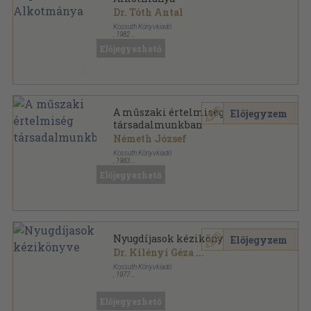
Dr. Tóth Antal
Kossuth Könyvkiadó
,
1982
Ragasztott papírkötés
,
45
oldal
Előjegyezhető
A műszaki értelmiség
Előjegyzem
társadalmunkban
Németh József
Kossuth Könyvkiadó
,
1983
Ragasztott papírkötés
,
130
oldal
Előjegyezhető
Az MSZMP Budapesti Bizottsága Tanfolyama
sorozat
Nyugdíjasok kézikönyve
Előjegyzem
Dr. Kilényi Géza
...
Kossuth Könyvkiadó
,
1977
Könyvkötői kötés
,
191
oldal
Előjegyezhető