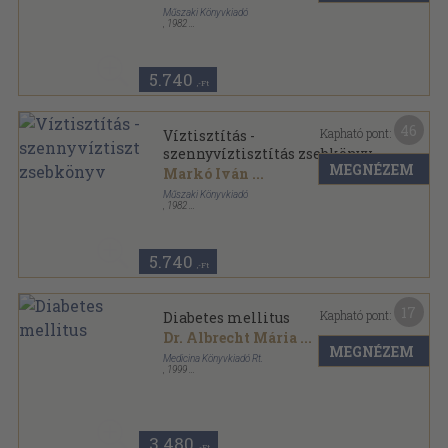
Műszaki Könyvkiadó
,
1982
Fűzött keménykötés
,
697
oldal
5.740
,-Ft
46
Kapható pont:
Víztisztítás -
szennyvíztisztítás zsebkönyv
MEGNÉZEM
Markó Iván
...
Műszaki Könyvkiadó
,
1982
Fűzött keménykötés
,
697
oldal
5.740
,-Ft
17
Kapható pont:
Diabetes mellitus
Dr. Albrecht Mária
...
MEGNÉZEM
Medicina Könyvkiadó Rt.
,
1999
Fűzött kemény papírkötés
,
666
oldal
3.480
,-Ft