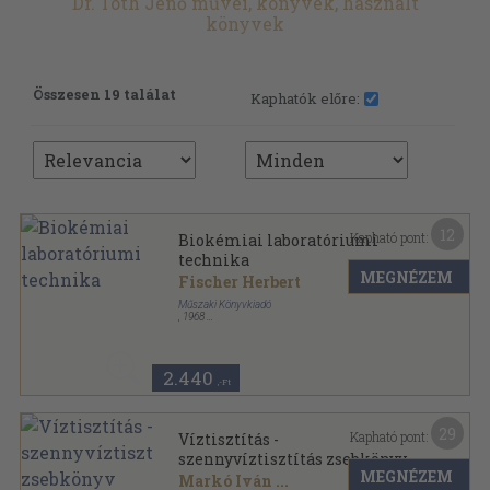
Dr. Tóth Jenő művei, könyvek, használt
könyvek
Összesen 19 találat
Kaphatók előre:
12
Kapható pont:
Biokémiai laboratóriumi
technika
MEGNÉZEM
Fischer Herbert
Műszaki Könyvkiadó
,
1968
Vászon
,
343
oldal
2.440
,-Ft
29
Kapható pont:
Víztisztítás -
szennyvíztisztítás zsebkönyv
MEGNÉZEM
Markó Iván
...