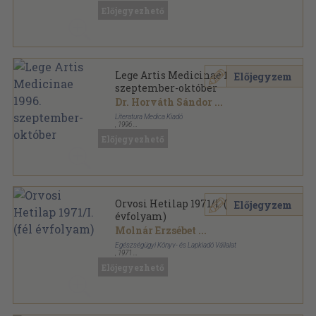
Ragasztott papírkötés
,
233
oldal
Előjegyezhető
Lege Artis Medicinae 1996.
Előjegyzem
szeptember-október
Dr. Horváth Sándor
...
Literatura Medica Kiadó
,
1996
Ragasztott papírkötés
,
116
oldal
Előjegyezhető
Lege Artis Medicinae sorozat
Orvosi Hetilap 1971/I. (fél
Előjegyzem
évfolyam)
Molnár Erzsébet
...
Egészségügyi Könyv- és Lapkiadó Vállalat
,
1971
Könyvkötői kötés
,
1499
oldal
Előjegyezhető
Orvosi Hetilap sorozat