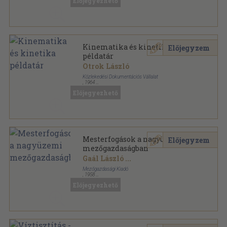
Előjegyezhető
Kinematika és kinetika
Előjegyzem
példatár
Otrok László
Közlekedési Dokumentációs Vállalat
,
1964
Tűzött kötés
,
175
oldal
Előjegyezhető
Mesterfogások a nagyüzemi
Előjegyzem
mezőgazdaságban
Gaál László
...
Mezőgazdasági Kiadó
,
1958
Félvászon
,
265
oldal
Előjegyezhető