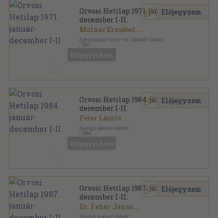
Orvosi Hetilap 1971. január-
Előjegyzem
december I-II.
Molnár Erzsébet
...
Egészségügyi Könyv- és Lapkiadó Vállalat
,
1971
Könyvkötői kötés
,
3165
oldal
Előjegyezhető
Orvosi Hetilap sorozat
Orvosi Hetilap 1984. január-
Előjegyzem
december I-II.
Péter László
...
Ifjúsági Lapkiadó Vállalat
,
1984
Könyvkötői kötés
,
3275
oldal
Előjegyezhető
Orvosi Hetilap sorozat
Orvosi Hetilap 1987. január-
Előjegyzem
december I-II.
Dr. Fehér János
...
Ifjúsági Lapkiadó Vállalat