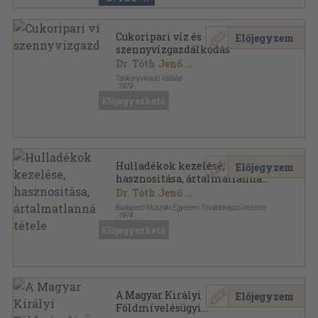
Cukoripari víz és
Előjegyzem
szennyvízgazdálkodás
Dr. Tóth Jenő
...
Tankönyvkiadó Vállalat
,
1979
Ragasztott papírkötés
,
188
oldal
Előjegyezhető
Hulladékok kezelése,
Előjegyzem
hasznositása, ártalmatlanná
tétele
Dr. Tóth Jenő
...
Budapesti Műszaki Egyetem Továbbképző Intézete
,
1974
Fűzött papírkötés
,
189
oldal
Előjegyezhető
A Magyar Királyi
Előjegyzem
Földmívelésügyi