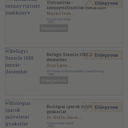
Víztisztítás -
Előjegyzem
szennyvíztisztítás zsebkönyv
Markó Iván
...
Műszaki Könyvkiadó
,
1976
Fűzött keménykötés
,
694
oldal
Előjegyezhető
Belügyi Szemle 1985. január-
Előjegyzem
december
Kiss Lajos
...
BM Oktatási és Közművelődési Csoportfőnökség
,
1985
Ragasztott papírkötés
,
1524
oldal
Előjegyezhető
Belügyi Szemle sorozat
Biológiai iparok műveletei
Előjegyzem
gyakorlat
Dr. Holló János
...
Tankönyvkiadó Vállalat
,
1973