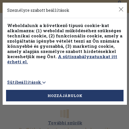
0
Toggle
Főmenü
Könyveink
navigation
Személyre szabott beállítások
Weboldalunk a következő típusú cookie-kat
alkalmazza: (1) weboldal működéséhez szükséges
technikai cookie, (2) funkcionális cookie, amely a
szolgáltatás igénybe vételét teszi az Ön számára
könnyebbé és gyorsabbá, (3) marketing cookie,
amely alapján személyre szabott hirdetésekkel
kereshetjük meg Önt.
A sütiszabályzatunkat itt
érheti el.
Sütibeállítások
HOZZÁJÁRULOK
További szűrők