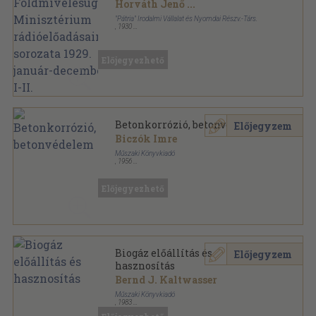
Minisztérium
Horváth Jenő
...
rádióelőadásainak sorozata
"Pátria" Irodalmi Vállalat és Nyomdai Részv.-Társ.
1929. január-december I-II.
,
1930
Varrott keménykötés
,
368
oldal
Előjegyezhető
Betonkorrózió, betonvédelem
Előjegyzem
Biczók Imre
Műszaki Könyvkiadó
,
1956
Félvászon
,
263
oldal
Előjegyezhető
Biogáz előállítás és
Előjegyzem
hasznosítás
Bernd J. Kaltwasser
Műszaki Könyvkiadó
,
1983
Ragasztott papírkötés
,
79
oldal