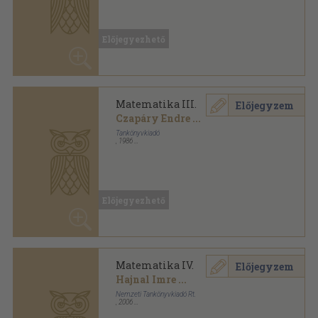
Matematika III.
Előjegyzem
Czapáry Endre
...
Tankönyvkiadó
,
1986
Ragasztott papírkötés
,
431
oldal
Dolgozók középiskolája sorozat
Előjegyezhető
Matematika IV.
Előjegyzem
Hajnal Imre
...
Nemzeti Tankönyvkiadó Rt.
,
2006
Ragasztott papírkötés
,
489
oldal
Előjegyezhető