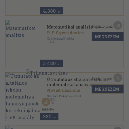
4.380
,-Ft
28
Kapható pont:
Matematikai analízis
B. P. Gyemidovics
MEGNÉZEM
Tankönyvkiadó Vállalat
,
1974
Fűzött keménykötés
,
595
oldal
3.480
,-Ft
6
Kapható pont:
Útmutató az általános iskolai
matematika tananyagának
MEGNÉZEM
korrekciójához - 5-8. osztály
Novák Lászlóné
Országos Pedagógiai Intézet
,
1987
60
Tűzött kötés
,
49
oldal
960 Ft
380
,-Ft