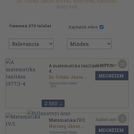
Dr. Urbán János művei, könyvek, használt
könyvek
Összesen 270 találat
Kaphatók előre:
13
Kapható pont:
A matematika tanítása 1977/1-
4.
MEGNÉZEM
Dr. Urbán János
...
Tankönyvkiadó Vállalat
,
1977
Tűzött kötés
,
128
oldal
A matematika tanítása sorozat
2.560
,-Ft
2
Kapható pont:
Matematika IV/I.
Herczeg János
...
MEGNÉZEM
Tankönyvkiadó Vállalat