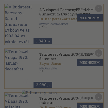
9
Kapható pont:
A Budapesti Berzsenyi Dániel
Gimnázium Évkönyve az 1993-
MEGNÉZEM
94-es iskolai évről
Dr. Kenyeres Zoltánné
...
Berzsenyi Dániel Gimnázium
,
1994
Ragasztott papírkötés
,
104
oldal
A Budapesti Berzsenyi Dániel Gimnázium Évkönyve
sorozat
1.840
,-Ft
20
Kapható pont:
Természet Világa 1973. január-
december
MEGNÉZEM
Bayer János
...
Hírlapkiadó Vállalat
,
1973
Könyvkötői kötés
,
576
oldal
Természet Világa sorozat
3.980
,-Ft
2
Kapható pont:
Természet Világa 1973.
március
MEGNÉZEM
Dr. Frenyó Vilmos
...