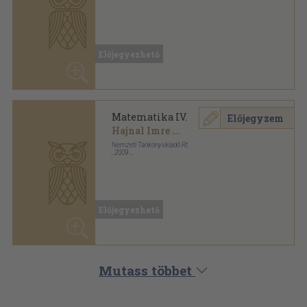
Matematika IV.
Előjegyzem
Hajnal Imre
...
Nemzeti Tankönyvkiadó Rt.
,
2009
Ragasztott papírkötés
,
489
oldal
Előjegyezhető
Mutass többet
ANTIKVÁRIUM.HU