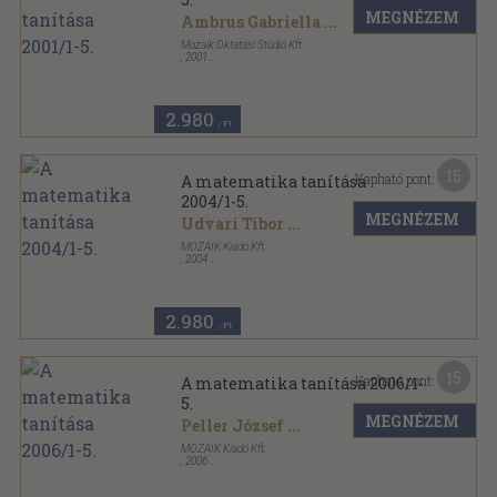
MEGNÉZEM
Ambrus Gabriella
...
Mozaik Oktatási Stúdió Kft.
,
2001
Tűzött kötés
,
157
oldal
A matematika tanítása sorozat
2.980
,-Ft
15
Kapható pont:
A matematika tanítása
2004/1-5.
MEGNÉZEM
Udvari Tibor
...
MOZAIK Kiadó Kft.
,
2004
Tűzött kötés
,
135
oldal
A matematika tanítása sorozat
2.980
,-Ft
15
Kapható pont:
A matematika tanítása 2006/1-
5.
MEGNÉZEM
Peller József
...
MOZAIK Kiadó Kft.
,
2006
Tűzött kötés
,
158
oldal
A matematika tanítása sorozat