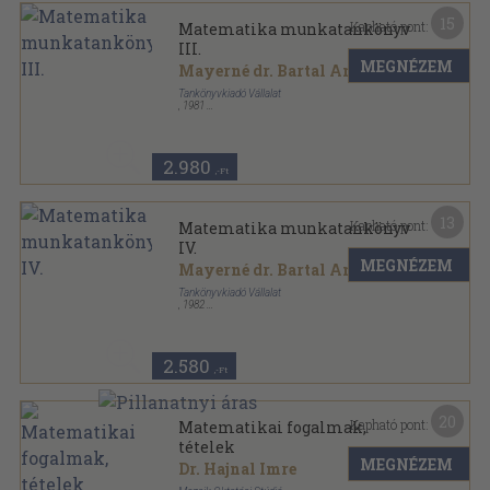
15
Kapható pont:
Matematika munkatankönyv
III.
MEGNÉZEM
Mayerné dr. Bartal Andrea
...
Tankönyvkiadó Vállalat
,
1981
Ragasztott papírkötés
,
350
oldal
2.980
,-Ft
13
Kapható pont:
Matematika munkatankönyv
IV.
MEGNÉZEM
Mayerné dr. Bartal Andrea
...
Tankönyvkiadó Vállalat
,
1982
Ragasztott papírkötés
,
159
oldal
2.580
,-Ft
20
Kapható pont:
Matematikai fogalmak,
tételek
MEGNÉZEM
Dr. Hajnal Imre