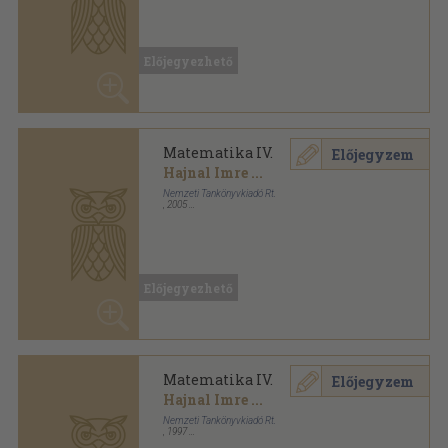
Matematika IV.
Előjegyzem
Hajnal Imre
...
Nemzeti Tankönyvkiadó Rt.
,
2005
Ragasztott papírkötés
,
489
oldal
Előjegyezhető
Matematika IV.
Előjegyzem
Hajnal Imre
...
Nemzeti Tankönyvkiadó Rt.
,
1997
Ragasztott papírkötés
,
489
oldal
Előjegyezhető