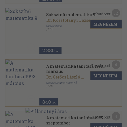
12
Kapható pont:
Sokszínű matematika 9.
Dr. Kosztolányi József
...
MEGNÉZEM
Mozaik Kiadó
,
2018
Ragasztott papírkötés
,
259
oldal
Sokszínű matematika sorozat
2.380
,-Ft
4
Kapható pont:
A matematika tanítása 1993.
március
MEGNÉZEM
Dr. Gerőcs László
...
Mozaik Oktatási Stúdió Kft.
,
1993
Tűzött kötés
,
23
oldal
A matematika tanítása sorozat
840
,-Ft
4
Kapható pont:
A matematika tanítása 1995.
szeptember