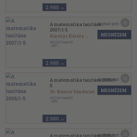
2.980
,-Ft
15
Kapható pont:
A matematika tanítása
2007/1-5.
MEGNÉZEM
Károlyi Károly
...
MOZAIK Kiadó Kft.
,
2007
Tűzött kötés
,
157
oldal
A matematika tanítása sorozat
2.980
,-Ft
15
Kapható pont:
A matematika tanítása 2008/1-
5.
MEGNÉZEM
Dr. Kántor Sándorné
...
MOZAIK Kiadó Kft.
,
2008
Tűzött kötés
,
160
oldal
A matematika tanítása sorozat
2.980
,-Ft
15
Kapható pont:
A matematika tanítása 2010/1-