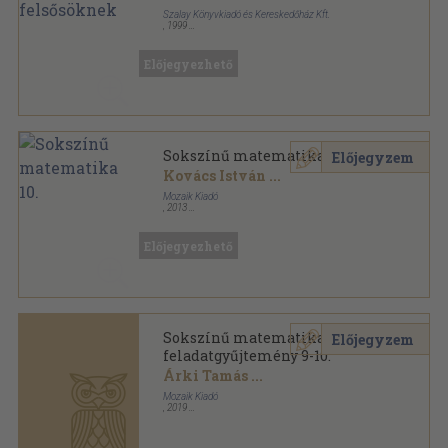
Szalay Könyvkiadó és Kereskedőház Kft.
,
1999
Ragasztott papírkötés
,
335
oldal
Előjegyezhető
Sokszínű matematika 10.
Előjegyzem
Kovács István
...
Mozaik Kiadó
,
2013
Ragasztott papírkötés
,
255
oldal
Sokszínű matematika sorozat
Előjegyezhető
Sokszínű matematika
Előjegyzem
feladatgyűjtemény 9-10.
Árki Tamás
...
Mozaik Kiadó
,
2019
Ragasztott papírkötés
,
191
oldal
Előjegyezhető
Sokszínű matematika sorozat