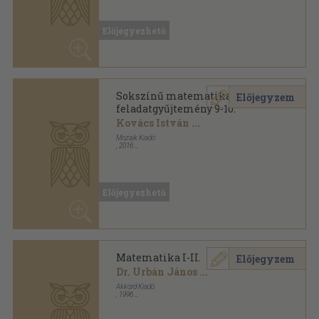
Előjegyzem
feladatgyűjtemény 9-10.
Kovács István
...
Mozaik Kiadó
,
2016
Ragasztott papírkötés
,
191
oldal
Sokszínű matematika sorozat
Előjegyezhető
Matematika I-II.
Előjegyzem
Dr. Urbán János
...
Akkord Kiadó
,
1996
Ragasztott papírkötés
,
295
oldal
Talentum Tesztek sorozat
Előjegyezhető