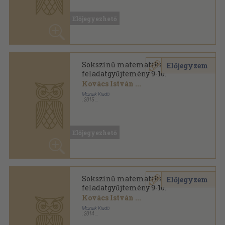
feladatgyűjtemény 9-10.
Kovács István
...
Mozaik Kiadó
,
2015
Varrott papírkötés
,
191
oldal
Sokszínű matematika sorozat
Előjegyezhető
Sokszínű matematika
Előjegyzem
feladatgyűjtemény 9-10.
Kovács István
...
Mozaik Kiadó
,
2014
Ragasztott papírkötés
,
191
oldal
Sokszínű matematika sorozat
Előjegyezhető
Sokszínű matematika