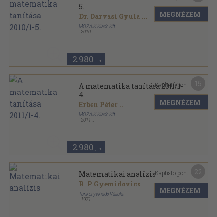
5.
MEGNÉZEM
Dr. Darvasi Gyula
...
MOZAIK Kiadó Kft.
,
2010
Tűzött kötés
,
150
oldal
A matematika tanítása sorozat
2.980
,-Ft
15
Kapható pont:
A matematika tanítása 2011/1-
4.
MEGNÉZEM
Erben Péter
...
MOZAIK Kiadó Kft.
,
2011
Tűzött kötés
,
162
oldal
A matematika tanítása sorozat
2.980
,-Ft
22
Kapható pont:
Matematikai analízis
B. P. Gyemidovics
MEGNÉZEM
Tankönyvkiadó Vállalat
,
1971
Fűzött keménykötés
,
595
oldal