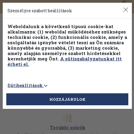
0
Toggle
Főmenü
Könyveink
navigation
Személyre szabott beállítások
Weboldalunk a következő típusú cookie-kat
alkalmazza: (1) weboldal működéséhez szükséges
technikai cookie, (2) funkcionális cookie, amely a
szolgáltatás igénybe vételét teszi az Ön számára
könnyebbé és gyorsabbá, (3) marketing cookie,
amely alapján személyre szabott hirdetésekkel
kereshetjük meg Önt.
A sütiszabályzatunkat itt
érheti el.
Sütibeállítások
HOZZÁJÁRULOK
További szűrők