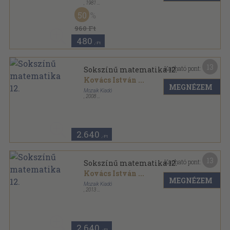
,
1981
Ragasztott papírkötés
,
77
oldal
50
960 Ft
480
,-Ft
13
Kapható pont:
Sokszínű matematika 12.
Kovács István
...
MEGNÉZEM
Mozaik Kiadó
,
2008
Ragasztott papírkötés
,
287
oldal
Sokszínű matematika sorozat
2.640
,-Ft
13
Kapható pont:
Sokszínű matematika 12.
Kovács István
...
MEGNÉZEM
Mozaik Kiadó
,
2013
Ragasztott papírkötés
,
287
oldal
Sokszínű matematika sorozat
2.640
,-Ft