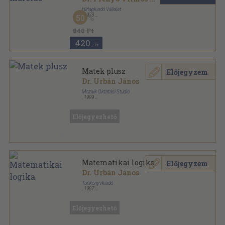
Hírlapkiadó Vállalat
,
1973
50
Tűzött kötés
,
47
oldal
Természet Világa sorozat
840 Ft
420
,-Ft
Matek plusz
Előjegyzem
Dr. Urbán János
Mozaik Oktatási Stúdió
,
1999
Ragasztott papírkötés
,
111
oldal
Előjegyezhető
Matematikai logika
Előjegyzem
Dr. Urbán János
Tankönyvkiadó
,
1987
Ragasztott papírkötés
,
93
oldal
Előjegyezhető