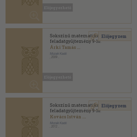
Sokszínű matematika
Előjegyzem
feladatgyűjtemény 9-10.
Árki Tamás
...
Mozaik Kiadó
,
2009
Ragasztott papírkötés
,
191
oldal
Előjegyezhető
Sokszínű matematika sorozat
Sokszínű matematika
Előjegyzem
feladatgyűjtemény 9-10.
Kovács István
...
Mozaik Kiadó
,
2012
Ragasztott papírkötés
,
191
oldal
Előjegyezhető
Sokszínű matematika sorozat
Sokszínű matematika
Előjegyzem