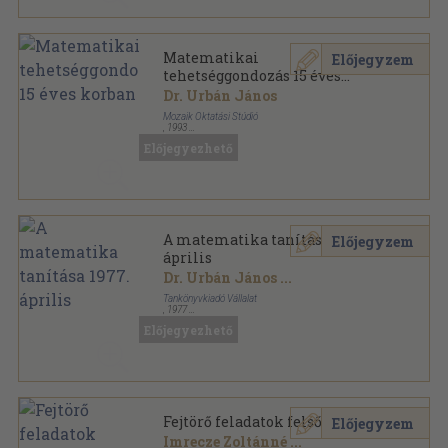
Matematikai
Előjegyzem
tehetséggondozás 15 éves
korban
Dr. Urbán János
Mozaik Oktatási Stúdió
,
1993
Ragasztott papírkötés
,
111
oldal
Előjegyezhető
A matematika tanítása 1977.
Előjegyzem
április
Dr. Urbán János
...
Tankönyvkiadó Vállalat
,
1977
Tűzött kötés
,
31
oldal
Előjegyezhető
A matematika tanítása sorozat
Fejtörő feladatok felsősöknek
Előjegyzem
Imrecze Zoltánné
...