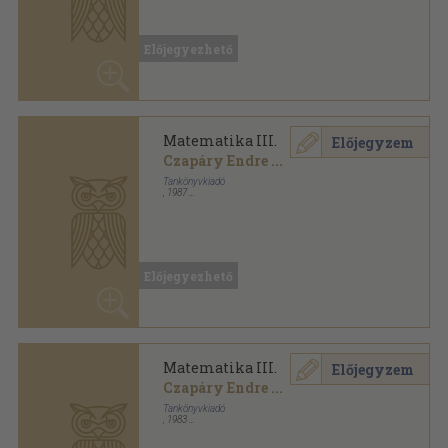
Matematika III.
Előjegyzem
Czapáry Endre
...
Tankönyvkiadó
,
1987
Ragasztott papírkötés
,
431
oldal
Dolgozók középiskolája sorozat
Előjegyezhető
Matematika III.
Előjegyzem
Czapáry Endre
...
Tankönyvkiadó
,
1983
Ragasztott papírkötés
,
431
oldal
Dolgozók középiskolája sorozat
Előjegyezhető