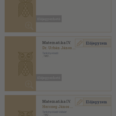
Matematika IV.
Előjegyzem
Dr. Urbán János
...
Tankönyvkiadó
,
1983
Ragasztott papírkötés
,
200
oldal
Előjegyezhető
Matematika IV.
Előjegyzem
Herczeg János
...
Tankönyvkiadó Vállalat
,
1982
Ragasztott papírkötés
,
77
oldal
Előjegyezhető