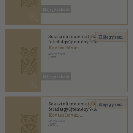
feladatgyűjtemény 9-10.
Kovács István
...
Mozaik Kiadó
,
2010
Ragasztott papírkötés
,
191
oldal
Sokszínű matematika sorozat
Előjegyezhető
Sokszínű matematika
Előjegyzem
feladatgyűjtemény 9-10.
Kovács István
...
Mozaik Kiadó
,
2017
Ragasztott papírkötés
,
191
oldal
Sokszínű matematika sorozat
Előjegyezhető
Sokszínű matematika
Előjegyzem