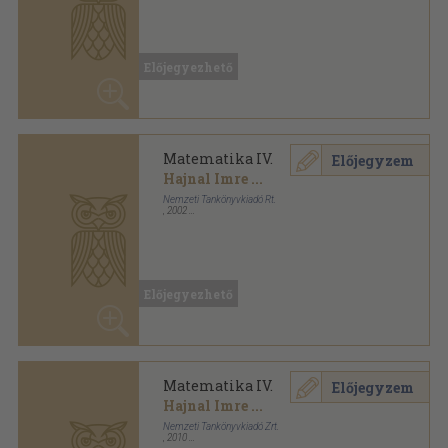
Matematika IV.
Előjegyzem
Hajnal Imre
...
Nemzeti Tankönyvkiadó Rt.
,
2002
Ragasztott papírkötés
,
489
oldal
Előjegyezhető
Matematika IV.
Előjegyzem
Hajnal Imre
...
Nemzeti Tankönyvkiadó Zrt.
,
2010
Ragasztott papírkötés
,
489
oldal
Előjegyezhető