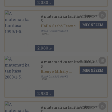
2.380
,-Ft
15
Kapható pont:
A matematika tanítása 1999/1-
5.
MEGNÉZEM
Holló-Szabó Ferenc
...
Mozaik Oktatási Stúdió Kft.
,
1999
Tűzött kötés
,
124
oldal
A matematika tanítása sorozat
2.980
,-Ft
15
Kapható pont:
A matematika tanítása 2000/1-
5.
MEGNÉZEM
Brenyó Mihály
...
Mozaik Oktatási Stúdió Kft.
,
2000
Tűzött kötés
,
135
oldal
A matematika tanítása sorozat
2.980
,-Ft
15
Kapható pont:
A matematika tanítása 2001/1-
5.