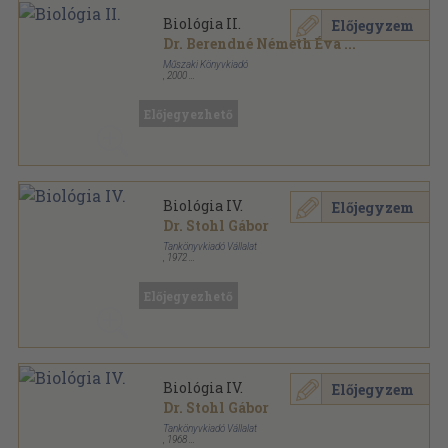
Biológia II.
Előjegyzem
Dr. Berendné Németh Éva
...
Műszaki Könyvkiadó
,
2000
Ragasztott papírkötés
,
251
oldal
Előjegyezhető
Biológia IV.
Előjegyzem
Dr. Stohl Gábor
Tankönyvkiadó Vállalat
,
1972
Ragasztott papírkötés
,
255
oldal
Előjegyezhető
Biológia IV.
Előjegyzem
Dr. Stohl Gábor
Tankönyvkiadó Vállalat
,
1968