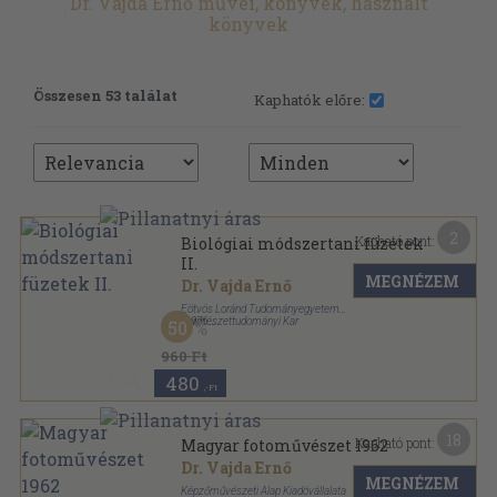
Dr. Vajda Ernő művei, könyvek, használt
könyvek
Összesen 53 találat
Kaphatók előre:
2
Kapható pont:
Biológiai módszertani füzetek
II.
MEGNÉZEM
Dr. Vajda Ernő
Eötvös Loránd Tudományegyetem
Természettudományi Kar
,
1976
50
Tűzött kötés
,
30
oldal
Biológiai módszertani füzetek sorozat
960 Ft
480
,-Ft
18
Kapható pont:
Magyar fotoművészet 1962
Dr. Vajda Ernő
MEGNÉZEM
Képzőművészeti Alap Kiadóvállalata