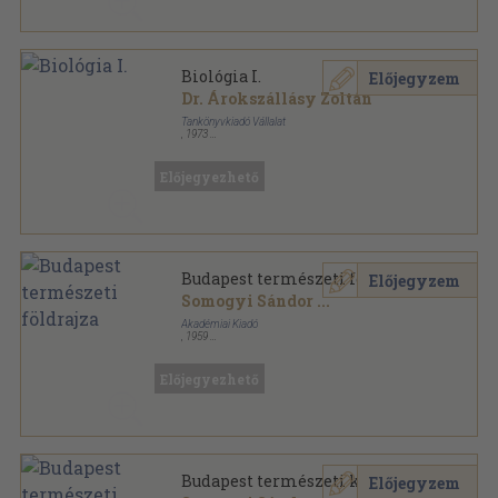
Biológia I.
Előjegyzem
Dr. Árokszállásy Zoltán
Tankönyvkiadó Vállalat
,
1973
Ragasztott papírkötés
,
172
oldal
Előjegyezhető
Budapest természeti földrajza
Előjegyzem
Somogyi Sándor
...
Akadémiai Kiadó
,
1959
Könyvkötői kötés
,
416
oldal
Előjegyezhető
Budapest természeti képe
Előjegyzem