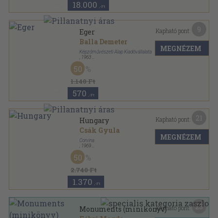
18.000
,-Ft
9
Kapható pont:
Eger
Balla Demeter
MEGNÉZEM
Képzőművészeti Alap Kiadóvállalata
,
1963
Fűzött kemény papírkötés
,
142
oldal
50
1.140 Ft
570
,-Ft
21
Kapható pont:
Hungary
Csák Gyula
MEGNÉZEM
Corvina
,
1969
Fűzött kemény papírkötés
,
165
oldal
50
2.740 Ft
1.370
,-Ft
23
Kapható pont:
Monuments (minikönyv)