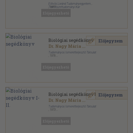
Eötvös Loránd Tudományegyetem
Természettudományi Kar
,
1977
Tűzött kötés
,
48
oldal
Előjegyezhető
Biológiai módszertani füzetek sorozat
Biológiai segédkönyv
Előjegyzem
Dr. Nagy Mária
...
Tudományos Ismeretterjesztő Társulat
,
1976
Ragasztott papírkötés
,
394
oldal
Előjegyezhető
Biológiai segédkönyv I-II.
Előjegyzem
Dr. Nagy Mária
...
Tudományos Ismeretterjesztő Társulat
,
1973
Ragasztott papírkötés
,
326
oldal
Előjegyezhető