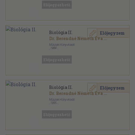
Előjegyezhető
Biológia II.
Előjegyzem
Dr. Berendné Németh Éva
...
Műszaki Könyvkiadó
,
1984
Varrott papírkötés
,
251
oldal
Előjegyezhető
Biológia II.
Előjegyzem
Dr. Berendné Németh Éva
...
Műszaki Könyvkiadó
,
1995
Ragasztott papírkötés
,
251
oldal
Előjegyezhető