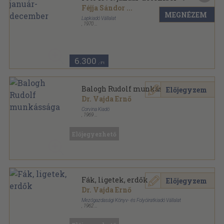
Féjja Sándor
...
MEGNÉZEM
Lapkiadó Vállalat
,
1970
Könyvkötői kötés
,
576
oldal
Foto sorozat
6.300
,-Ft
Balogh Rudolf munkássága
Előjegyzem
Dr. Vajda Ernő
Corvina Kiadó
,
1969
Varrott keménykötés
,
74
oldal
Fotóművészeti Kiskönyvtár sorozat
Előjegyezhető
Fák, ligetek, erdők
Előjegyzem
Dr. Vajda Ernő
Mezőgazdasági Könyv- és Folyóiratkiadó Vállalat
,
1962
Vászon
,
166
oldal