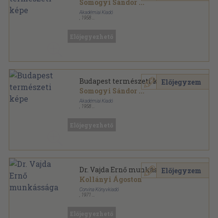
Somogyi Sándor
...
Akadémiai Kiadó
,
1958
Könyvkötői vászonkötés
,
744
oldal
Budapest földrajza sorozat
Előjegyezhető
Budapest természeti képe
Előjegyzem
Somogyi Sándor
...
Akadémiai Kiadó
,
1958
Könyvkötői kötés
,
744
oldal
Budapest földrajza sorozat
Előjegyezhető
Dr. Vajda Ernő munkássága
Előjegyzem
Kollányi Ágoston
Corvina Könyvkiadó
,
1971
Varrott keménykötés
,
72
oldal
Fotóművészeti Kiskönyvtár sorozat
Előjegyezhető