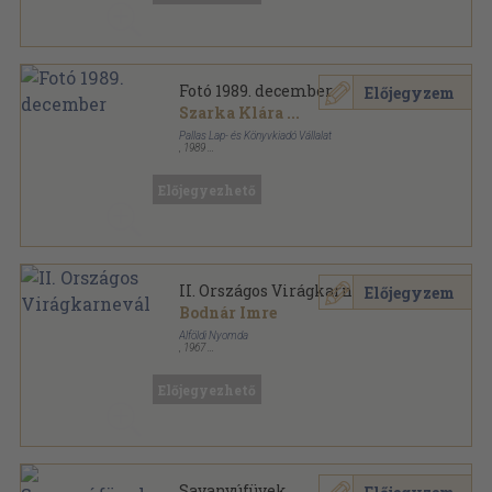
Fotó 1989. december
Előjegyzem
Szarka Klára
...
Pallas Lap- és Könyvkiadó Vállalat
,
1989
Tűzött kötés
,
48
oldal
Fotó sorozat
Előjegyezhető
II. Országos Virágkarnevál
Előjegyzem
Bodnár Imre
Alföldi Nyomda
,
1967
Fűzött papírkötés
,
24
oldal
Előjegyezhető
Savanyúfüvek