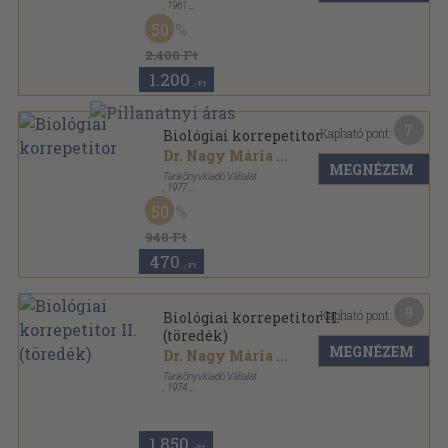
,
1961
Félvászon
,
143
oldal
50
Magyar fotoművészet sorozat
2.400 Ft
1.200
,-Ft
7
Kapható pont:
Biológiai korrepetitor
Dr. Nagy Mária
...
MEGNÉZEM
Tankönyvkiadó Vállalat
,
1977
Ragasztott papírkötés
,
312
oldal
50
940 Ft
470
,-Ft
9
Kapható pont:
Biológiai korrepetitor II.
(töredék)
MEGNÉZEM
Dr. Nagy Mária
...
Tankönyvkiadó Vállalat
,
1974
Ragasztott papírkötés
,
225
oldal
1.850
,-Ft