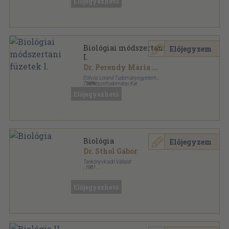
Előjegyezhető
Biológiai módszertani füzetek
Előjegyzem
I.
Dr. Perendy Mária
...
Eötvös Loránd Tudományegyetem
Természettudományi Kar
,
1976
Tűzött kötés
,
59
oldal
Előjegyezhető
Biológiai módszertani füzetek sorozat
Biológia
Előjegyzem
Dr. Sthol Gábor
Tankönyvkiadó Vállalat
,
1981
Ragasztott papírkötés
,
255
oldal
Előjegyezhető