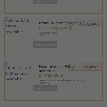
Előjegyezhető
Búvár 1972. január-december
Előjegyzem
Dr. Kiszely György
...
Hírlapkiadó Vállalat
,
1972
Tűzött kötés
,
384
oldal
Búvár sorozat
Előjegyezhető
Fotoművészet 1942. január-
Előjegyzem
december
Dr. Vajda Ernő
...
Egyesült Magyar Amatőfényképezők Országos
Szövetsége
,
1942
Fűzött papírkötés
,
312
oldal
Előjegyezhető
Fotoművészet sorozat