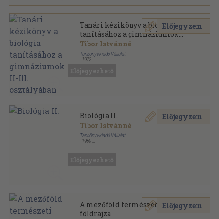
Tanári kézikönyv a biológia
Előjegyzem
tanításához a gimnáziumok
II-III. osztályában
Tibor Istvánné
Tankönyvkiadó Vállalat
,
1972
Ragasztott papírkötés
,
296
oldal
Előjegyezhető
Biológia II.
Előjegyzem
Tibor Istvánné
Tankönyvkiadó Vállalat
,
1969
Ragasztott papírkötés
,
224
oldal
Előjegyezhető
A mezőföld természeti
Előjegyzem
földrajza