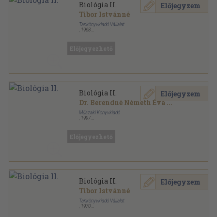
Biológia II.
Előjegyzem
Tibor Istvánné
Tankönyvkiadó Vállalat
,
1968
Ragasztott papírkötés
,
224
oldal
Előjegyezhető
Biológia II.
Előjegyzem
Dr. Berendné Németh Éva
...
Műszaki Könyvkiadó
,
1997
Ragasztott papírkötés
,
251
oldal
Előjegyezhető
Biológia II.
Előjegyzem
Tibor Istvánné
Tankönyvkiadó Vállalat
,
1970
Varrott papírkötés
,
224
oldal