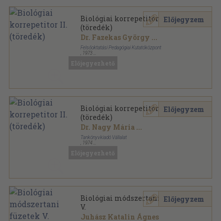
Biológiai korrepetitor II.
Előjegyzem
(töredék)
Dr. Fazekas György
...
Felsőoktatási Pedagógiai Kutatóközpont
,
1973
Ragasztott papírkötés
,
114
oldal
Előjegyezhető
Biológiai korrepetitor II.
Előjegyzem
(töredék)
Dr. Nagy Mária
...
Tankönyvkiadó Vállalat
,
1974
Könyvkötői kötés
,
225
oldal
Előjegyezhető
Biológiai módszertani füzetek
Előjegyzem
V.
Juhász Katalin Ágnes