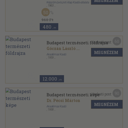
MEGNÉZEM
Képzőművészeti Alap Kiadóvállalata
,
1963
Fűzött kemény papírkötés
,
140
oldal
50
960 Ft
480
,-Ft
60
Kapható pont:
Budapest természeti földrajza
Góczán László
...
MEGNÉZEM
Akadémiai Kiadó
,
1959
Vászon
,
416
oldal
12.000
,-Ft
90
Kapható pont:
Budapest természeti képe
Dr. Pécsi Márton
MEGNÉZEM
Akadémiai Kiadó
,
1958
Vászon
,
744
oldal
Budapest földrajza sorozat