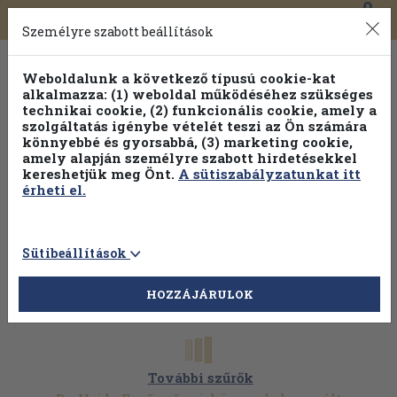
0
Toggle
Főmenü
Könyveink
navigation
Személyre szabott beállítások
Weboldalunk a következő típusú cookie-kat
alkalmazza: (1) weboldal működéséhez szükséges
technikai cookie, (2) funkcionális cookie, amely a
szolgáltatás igénybe vételét teszi az Ön számára
könnyebbé és gyorsabbá, (3) marketing cookie,
amely alapján személyre szabott hirdetésekkel
kereshetjük meg Önt.
A sütiszabályzatunkat itt
érheti el.
Sütibeállítások
HOZZÁJÁRULOK
További szűrők