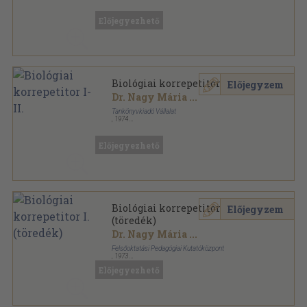
Fűzött papírkötés
,
254
oldal
Előjegyezhető
Biológiai korrepetitor I-II.
Előjegyzem
Dr. Nagy Mária
...
Tankönyvkiadó Vállalat
,
1974
Ragasztott papírkötés
,
375
oldal
Előjegyezhető
Biológiai korrepetitor I.
Előjegyzem
(töredék)
Dr. Nagy Mária
...
Felsőoktatási Pedagógiai Kutatóközpont
,
1973
Ragasztott papírkötés
,
181
oldal
Előjegyezhető