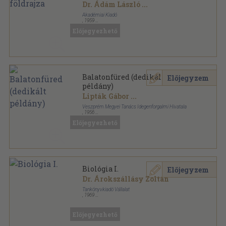
Dr. Ádám László
...
Akadémiai Kiadó
,
1959
Vászon
,
514
oldal
Előjegyezhető
Földrajzi monográfiák sorozat
Balatonfüred (dedikált
Előjegyzem
példány)
Lipták Gábor
...
Veszprém Megyei Tanács Idegenforgalmi Hivatala
,
1956
Fűzött papírkötés
,
186
oldal
Előjegyezhető
A Veszprémmegyei Tanács Idegenforgalmi
HIvatalának kiadványai sorozat
Biológia I.
Előjegyzem
Dr. Árokszállásy Zoltán
Tankönyvkiadó Vállalat
,
1969
Ragasztott papírkötés
,
171
oldal
Előjegyezhető