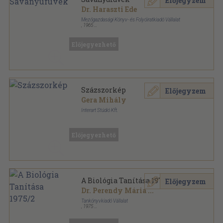
Előjegyzem
Dr. Haraszti Ede
Mezőgazdasági Könyv- és Folyóiratkiadó Vállalat
,
1965
Fűzött keménykötés
,
439
oldal
Előjegyezhető
Százszorkép
Előjegyzem
Gera Mihály
Interart Stúdió Kft.
Ragasztott papírkötés
,
207
oldal
Előjegyezhető
A Biológia Tanítása 1975/2
Előjegyzem
Dr. Perendy Mária
...
Tankönyvkiadó Vállalat
,
1975
Tűzött kötés
,
32
oldal
A Biológia Tanítása sorozat