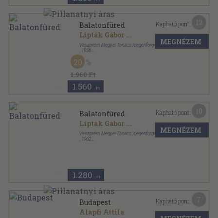
12
Kapható pont:
Balatonfüred
Lipták Gábor
...
MEGNÉZEM
Veszprém Megyei Tanács Idegenforgalmi Hivatala
,
1956
Fűzött papírkötés
,
186
oldal
20
A Veszprémmegyei Tanács Idegenforgalmi
HIvatalának kiadványai sorozat
1.960 Ft
1.560
,-Ft
10
Kapható pont:
Balatonfüred
Lipták Gábor
...
MEGNÉZEM
Veszprém Megyei Tanács Idegenforgalmi Hivatala
,
1962
Fűzött papírkötés
,
71
oldal
1.280
,-Ft
7
Kapható pont:
Budapest
Alapfi Attila