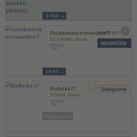
Ragasztott papírkötés
,
272
oldal
Emlékezünk orvosainkra sorozat
3.660
,-Ft
8
Kapható pont:
Emlékezünk orvosainkra 7.
Dr. Szepesi János
...
MEGNÉZEM
NDP Kiadó
,
2010
Ragasztott papírkötés
,
279
oldal
Emlékezünk orvosainkra sorozat
1.640
,-Ft
Biofizika 17
Előjegyzem
Vincze János
...
NDP Kiadó
,
2001
Ragasztott papírkötés
,
254
oldal
Biofizika sorozat
Előjegyezhető