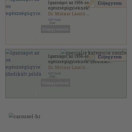
Igazságot az 1956-os
Előjegyzem
egészségügyieknek!
Dr. Molnár László
...
NDP Kiadó
,
2008
Ragasztott papírkötés
,
364
oldal
Előjegyezhető
Igazságot az 1956-os
Előjegyzem
egészségügyieknek! (dedikált
példány)
Dr. Molnár László
...
NDP Kiadó
,
2008
Ragasztott papírkötés
,
364
oldal
Előjegyezhető