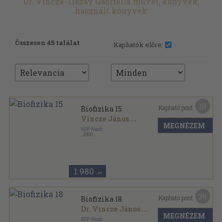
Dr. Vincze-Tiszay Gabriella művei, könyvek,
használt könyvek
Összesen 45 találat
Kaphatók előre:
10
Kapható pont:
Biofizika 15
Vincze János
...
MEGNÉZEM
NDP Kiadó
,
2000
Ragasztott papírkötés
,
206
oldal
Biofizika sorozat
1.980
,-Ft
26
Kapható pont:
Biofizika 18
Dr. Vincze János
...
MEGNÉZEM
NDP Kiadó