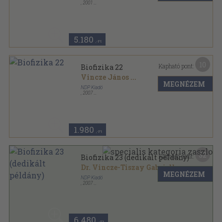
,
2001
Ragasztott papírkötés
,
278
oldal
Biofizika sorozat
5.180
,-Ft
10
Kapható pont:
Biofizika 22
Vincze János
...
MEGNÉZEM
NDP Kiadó
,
2007
Ragasztott papírkötés
,
267
oldal
Biofizika sorozat
1.980
,-Ft
32
Kapható pont:
Biofizika 23 (dedikált példány)
Dr. Vincze-Tiszay Gabriella
...
MEGNÉZEM
NDP Kiadó
,
2007
Ragasztott papírkötés
,
299
oldal
Biofizika sorozat
6.480
,-Ft