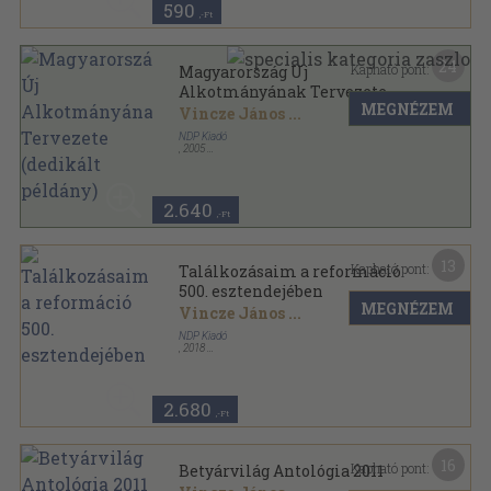
590
,-Ft
24
Kapható pont:
Magyarország Új
Alkotmányának Tervezete
MEGNÉZEM
(dedikált példány)
Vincze János
...
NDP Kiadó
,
2005
Ragasztott papírkötés
,
105
oldal
2.640
,-Ft
13
Kapható pont:
Találkozásaim a reformáció
500. esztendejében
MEGNÉZEM
Vincze János
...
NDP Kiadó
,
2018
Ragasztott papírkötés
,
359
oldal
2.680
,-Ft
16
Kapható pont:
Betyárvilág Antológia 2011