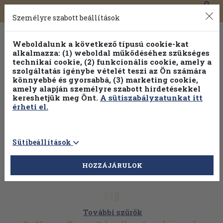
0
Toggle
Főmenü
Könyveink
navigation
Személyre szabott beállítások
Weboldalunk a következő típusú cookie-kat
alkalmazza: (1) weboldal működéséhez szükséges
technikai cookie, (2) funkcionális cookie, amely a
szolgáltatás igénybe vételét teszi az Ön számára
könnyebbé és gyorsabbá, (3) marketing cookie,
amely alapján személyre szabott hirdetésekkel
kereshetjük meg Önt.
A sütiszabályzatunkat itt
érheti el.
Sütibeállítások
HOZZÁJÁRULOK
További szűrők