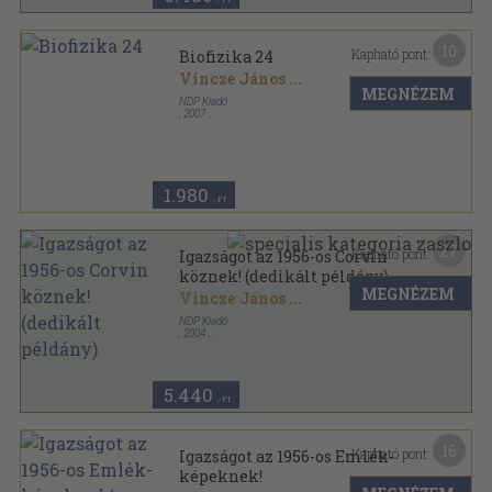
10
Kapható pont:
Biofizika 24
Vincze János
...
MEGNÉZEM
NDP Kiadó
,
2007
Ragasztott papírkötés
,
199
oldal
Biofizika sorozat
1.980
,-Ft
27
Kapható pont:
Igazságot az 1956-os Corvin
köznek! (dedikált példány)
MEGNÉZEM
Vincze János
...
NDP Kiadó
,
2004
Ragasztott papírkötés
,
236
oldal
5.440
,-Ft
16
Kapható pont:
Igazságot az 1956-os Emlék-
képeknek!