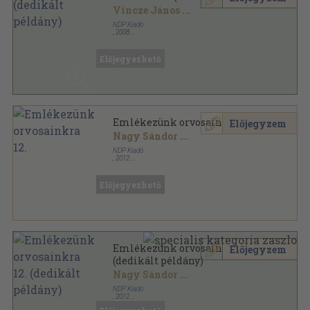
Vincze János
...
NDP Kiadó
,
2008
Ragasztott papírkötés
,
280
oldal
Biofizika sorozat
Előjegyezhető
Emlékezünk orvosainkra 12.
Előjegyzem
Nagy Sándor
...
NDP Kiadó
,
2012
Ragasztott papírkötés
,
272
oldal
Emlékezünk orvosainkra sorozat
Előjegyezhető
Emlékezünk orvosainkra 12.
Előjegyzem
(dedikált példány)
Nagy Sándor
...
NDP Kiadó
,
2012
Ragasztott papírkötés
,
272
oldal