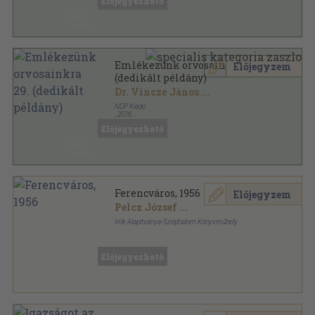
Előjegyezhető
Emlékezünk orvosainkra sorozat
Emlékezünk orvosainkra 29.
Előjegyzem
(dedikált példány)
Dr. Vincze János
...
NDP Kiadó
,
2016
Ragasztott papírkötés
,
352
oldal
Előjegyezhető
Emlékezünk orvosainkra sorozat
Ferencváros, 1956
Előjegyzem
Pelcz József
...
Írók Alapítványa-Széphalom Könyvműhely
Ragasztott papírkötés
,
174
oldal
Előjegyezhető