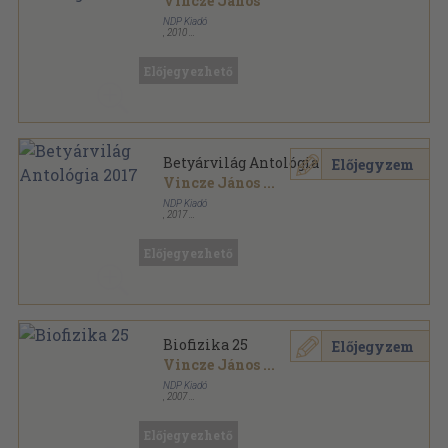
Vincze János
NDP Kiadó
,
2010
Ragasztott papírkötés
,
356
oldal
Betyárvilág sorozat
Előjegyezhető
Betyárvilág Antológia 2017
Előjegyzem
Vincze János
...
NDP Kiadó
,
2017
Ragasztott papírkötés
,
362
oldal
Betyárvilág sorozat
Előjegyezhető
Biofizika 25
Előjegyzem
Vincze János
...
NDP Kiadó
,
2007
Ragasztott papírkötés
,
216
oldal
Biofizika sorozat
Előjegyezhető