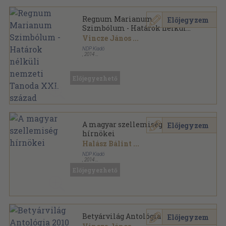
Regnum Marianum
Előjegyzem
Szimbólum - Határok nélküli
nemzeti Tanoda XXI. század
Vincze János
...
NDP Kiadó
,
2014
Ragasztott papírkötés
,
124
oldal
Előjegyezhető
A magyar szellemiség
Előjegyzem
hírnökei
Halász Bálint
...
NDP Kiadó
,
2014
Ragasztott papírkötés
,
272
oldal
Előjegyezhető
Betyárvilág Antológia 2010
Előjegyzem