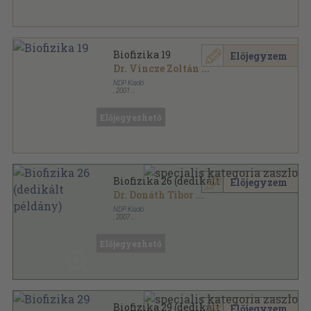
Biofizika 19
Előjegyzem
Dr. Vincze Zoltán
...
NDP Kiadó
,
2001
Ragasztott papírkötés
,
299
oldal
Biofizika sorozat
Előjegyezhető
Biofizika 26 (dedikált példány)
Előjegyzem
Dr. Donáth Tibor
...
NDP Kiadó
,
2007
Ragasztott papírkötés
,
349
oldal
Biofizika sorozat
Előjegyezhető
Biofizika 29 (dedikált példány)
Előjegyzem