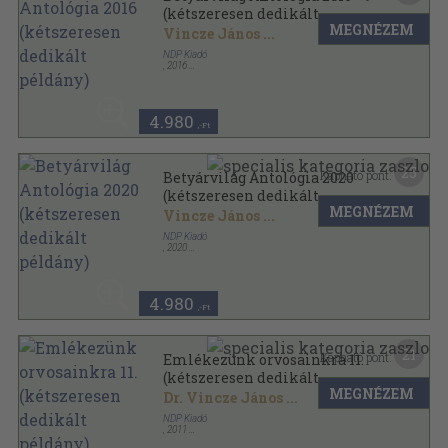
(kétszeresen dedikált
MEGNÉZEM
példány)
Vincze János
...
NDP Kiadó
,
2016
Ragasztott papírkötés
,
344
oldal
Betyárvilág sorozat
4.980
,-Ft
25
Kapható pont:
Betyárvilág Antológia 2020
(kétszeresen dedikált
MEGNÉZEM
példány)
Vincze János
...
NDP Kiadó
,
2020
Ragasztott papírkötés
,
353
oldal
Betyárvilág sorozat
4.980
,-Ft
21
Kapható pont:
Emlékezünk orvosainkra 11.
(kétszeresen dedikált
MEGNÉZEM
példány)
Dr. Vincze János
...
NDP Kiadó
,
2011
Ragasztott papírkötés
,
234
oldal