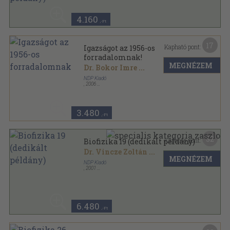
Emlékezünk orvosainkra sorozat
4.160
,-Ft
17
Kapható pont:
Igazságot az 1956-os
forradalomnak!
MEGNÉZEM
Dr. Bokor Imre
...
NDP Kiadó
,
2006
Ragasztott papírkötés
,
400
oldal
3.480
,-Ft
32
Kapható pont:
Biofizika 19 (dedikált példány)
Dr. Vincze Zoltán
...
MEGNÉZEM
NDP Kiadó
,
2001
Ragasztott papírkötés
,
299
oldal
Biofizika sorozat
6.480
,-Ft