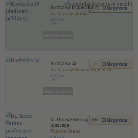
Biofizika 18 (dedikált példány)
Előjegyzem
Dr. Vincze János
...
NDP Kiadó
,
2001
Ragasztott papírkötés
,
278
oldal
Biofizika sorozat
Előjegyezhető
Biofizika 23
Előjegyzem
Dr. Vincze-Tiszay Gabriella
...
NDP Kiadó
,
2007
Ragasztott papírkötés
,
299
oldal
Biofizika sorozat
Előjegyezhető
Dr. Orsós Ferenc professzor
Előjegyzem
igazsága
Vincze János
...
NDP Kiadó