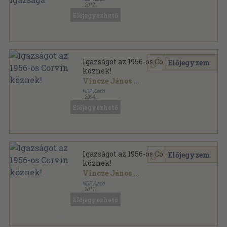
,
2012
Ragasztott papírkötés
,
48
oldal
Előjegyezhető
Igazságot az 1956-os Corvin
Előjegyzem
köznek!
Vincze János
...
NDP Kiadó
,
2004
Ragasztott papírkötés
,
236
oldal
Előjegyezhető
Igazságot az 1956-os Corvin
Előjegyzem
köznek!
Vincze János
...
NDP Kiadó
,
2011
Ragasztott papírkötés
,
324
oldal
Előjegyezhető