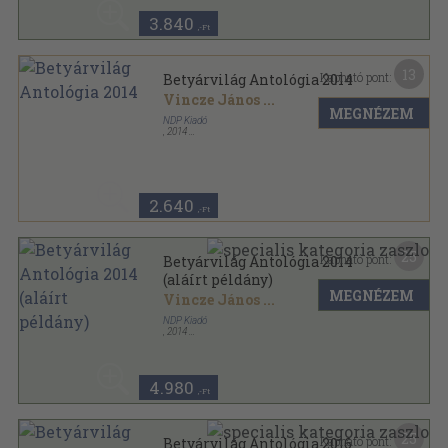
3.840
,-Ft
13
Kapható pont:
Betyárvilág Antológia 2014
Vincze János
...
MEGNÉZEM
NDP Kiadó
,
2014
Ragasztott papírkötés
,
369
oldal
Betyárvilág sorozat
2.640
,-Ft
25
Kapható pont:
Betyárvilág Antológia 2014
(aláírt példány)
MEGNÉZEM
Vincze János
...
NDP Kiadó
,
2014
Ragasztott papírkötés
,
369
oldal
Betyárvilág sorozat
4.980
,-Ft
25
Kapható pont:
Betyárvilág Antológia 2016