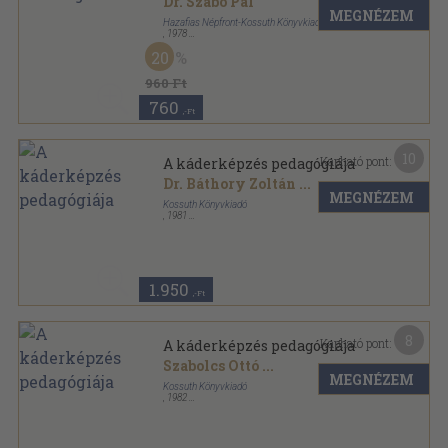
Dr. Szabó Pál
MEGNÉZEM
Hazafias Népfront-Kossuth Könyvkiadó
,
1978
Ragasztott papírkötés
,
84
oldal
20
Szülőknek-nevelésről sorozat
960 Ft
760
,-Ft
10
Kapható pont:
A káderképzés pedagógiája
Dr. Báthory Zoltán
...
MEGNÉZEM
Kossuth Könyvkiadó
,
1981
Ragasztott papírkötés
,
385
oldal
1.950
,-Ft
8
Kapható pont:
A káderképzés pedagógiája
Szabolcs Ottó
...
MEGNÉZEM
Kossuth Könyvkiadó
,
1982
Ragasztott papírkötés
,
385
oldal