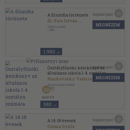
10
Kapható pont:
A filozófia története
Dr. Pais István
...
MEGNÉZEM
Tankönyvkiadó
,
1965
Ragasztott papírkötés
,
235
oldal
1.980
,-Ft
5
Kapható pont:
Osztályfőnöki kézikönyv az
általános iskola 1-4. osztálya
MEGNÉZEM
számára
Hankovszky Valéria
...
Tankönyvkiadó Vállalat
,
1982
30
Ragasztott papírkötés
,
222
oldal
840 Ft
580
,-Ft
10
Kapható pont:
A 14-18 évesek
Csoma Gyula