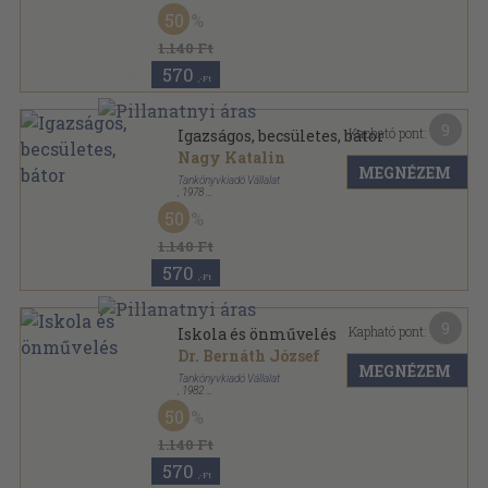
Ragasztott papírkötés
,
229
oldal
50
Korszerű nevelés sorozat
1.140 Ft
570
,-Ft
9
Kapható pont:
Igazságos, becsületes, bátor
Nagy Katalin
MEGNÉZEM
Tankönyvkiadó Vállalat
,
1978
Ragasztott papírkötés
,
229
oldal
50
Korszerű nevelés sorozat
1.140 Ft
570
,-Ft
9
Kapható pont:
Iskola és önművelés
Dr. Bernáth József
MEGNÉZEM
Tankönyvkiadó Vállalat
,
1982
Ragasztott papírkötés
,
201
oldal
50
Korszerű nevelés sorozat
1.140 Ft
570
,-Ft