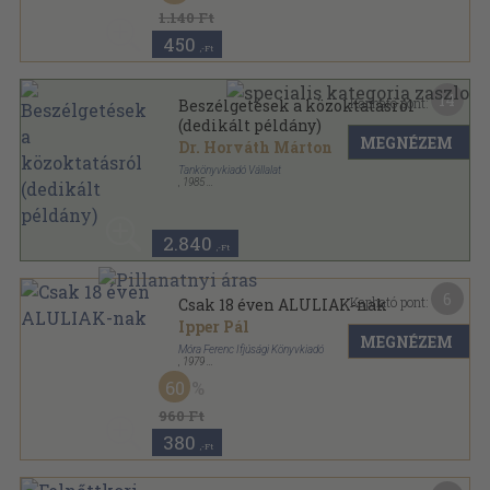
1.140 Ft
450
,-Ft
14
Kapható pont:
Beszélgetések a közoktatásról
(dedikált példány)
MEGNÉZEM
Dr. Horváth Márton
Tankönyvkiadó Vállalat
,
1985
Ragasztott papírkötés
,
181
oldal
Korszerű nevelés sorozat
2.840
,-Ft
6
Kapható pont:
Csak 18 éven ALULIAK-nak
Ipper Pál
MEGNÉZEM
Móra Ferenc Ifjúsági Könyvkiadó
,
1979
Ragasztott papírkötés
,
192
oldal
60
Iránytű sorozat
960 Ft
380
,-Ft