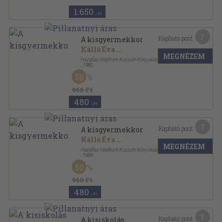
1.650
,-Ft
7
Kapható pont:
A kisgyermekkor
Kálló Éva
...
MEGNÉZEM
Hazafias Népfront-Kossuth Könyvkiadó
,
1980
Ragasztott papírkötés
,
75
oldal
50
Szülőknek-nevelésről sorozat
960 Ft
480
,-Ft
7
Kapható pont:
A kisgyermekkor
Kálló Éva
...
MEGNÉZEM
Hazafias Népfront-Kossuth Könyvkiadó
,
1984
Ragasztott papírkötés
,
76
oldal
50
Szülőknek-nevelésről sorozat
960 Ft
480
,-Ft
7
Kapható pont:
A kisiskolás