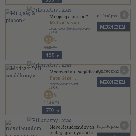
,-Ft
4
Kapható pont:
Mi újság a piacon?
Matkó István
MEGNÉZEM
Móra Ferenc Ifjúsági Könyvkiadó
,
1980
Ragasztott papírkötés
,
267
oldal
50
Iránytű sorozat
960 Ft
480
,-Ft
5
Kapható pont:
Módszertani segédkönyv
Papp Géza
...
MEGNÉZEM
Tankönyvkiadó Vállalat
,
1969
Ragasztott papírkötés
,
329
oldal
50
1.140 Ft
570
,-Ft
9
Kapható pont:
Neveléstudomány és
pedagógiai gyakorlat