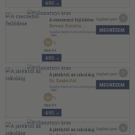
480
,-Ft
7
Kapható pont:
A csecsemő fejlődése
Hevesi Katalin
...
MEGNÉZEM
Hazafias Népfront-Kossuth Könyvkiadó
,
1984
Ragasztott papírkötés
,
84
oldal
50
Szülőknek-nevelésről sorozat
960 Ft
480
,-Ft
7
Kapható pont:
A játéktól az iskoláig
Dr. Szabó Pál
MEGNÉZEM
Hazafias Népfront-Kossuth Könyvkiadó
,
1984
Ragasztott papírkötés
,
84
oldal
50
Szülőknek-nevelésről sorozat
980 Ft
490
,-Ft
6
Kapható pont:
A játéktól az iskoláig