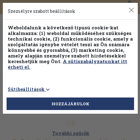
0
Toggle
Főmenü
Könyveink
navigation
Személyre szabott beállítások
Weboldalunk a következő típusú cookie-kat
alkalmazza: (1) weboldal működéséhez szükséges
technikai cookie, (2) funkcionális cookie, amely a
szolgáltatás igénybe vételét teszi az Ön számára
könnyebbé és gyorsabbá, (3) marketing cookie,
amely alapján személyre szabott hirdetésekkel
kereshetjük meg Önt.
A sütiszabályzatunkat itt
érheti el.
Sütibeállítások
HOZZÁJÁRULOK
További szűrők