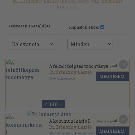
Dr. Zrinszky László művei, könyvek, használt
könyvek
Összesen 153 találat
Kaphatók előre:
21
Kapható pont:
A felnőttképzés tudománya
Dr. Zrinszky László
MEGNÉZEM
Okker Oktatási Iroda
Ragasztott papírkötés
,
258
oldal
4.140
,-Ft
11
Kapható pont:
A kommunikáció I.
Dr. Zrinszky László
MEGNÉZEM
Janus Pannonius Tudományegyetem