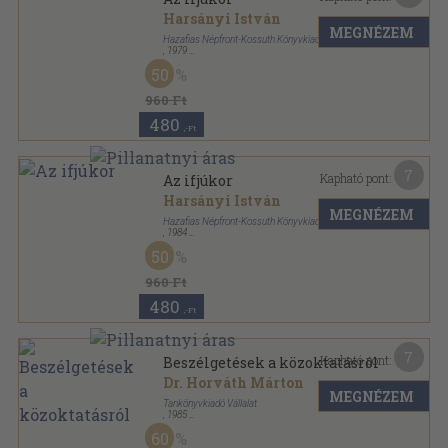
Harsányi István
MEGNÉZEM
Hazafias Népfront-Kossuth Könyvkiadó
,
1979
Ragasztott papírkötés
,
84
oldal
50
Szülőknek-nevelésről sorozat
960 Ft
480
,-Ft
7
Kapható pont:
Az ifjúkor
Harsányi István
MEGNÉZEM
Hazafias Népfront-Kossuth Könyvkiadó
,
1984
Ragasztott papírkötés
,
87
oldal
50
Szülőknek-nevelésről sorozat
960 Ft
480
,-Ft
7
Kapható pont:
Beszélgetések a közoktatásról
Dr. Horváth Márton
MEGNÉZEM
Tankönyvkiadó Vállalat
,
1985
Ragasztott papírkötés
,
181
oldal
60
Korszerű nevelés sorozat