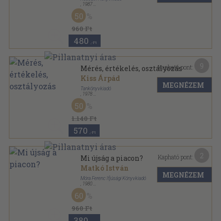
,
1987
Ragasztott papírkötés
,
149
oldal
50
960 Ft
480
,-Ft
9
Kapható pont:
Mérés, értékelés, osztályozás
Kiss Árpád
MEGNÉZEM
Tankönyvkiadó
,
1978
Fűzött papírkötés
,
122
oldal
50
Korszerű nevelés sorozat
1.140 Ft
570
,-Ft
2
Kapható pont:
Mi újság a piacon?
Matkó István
MEGNÉZEM
Móra Ferenc Ifjúsági Könyvkiadó
,
1980
Könyvkötői kötés
,
267
oldal
60
Iránytű sorozat
960 Ft
380