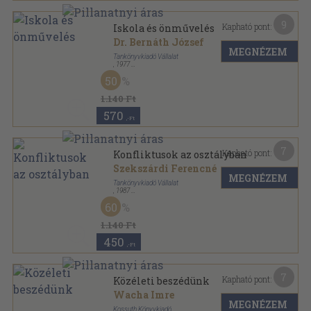
9
Kapható pont:
Iskola és önművelés
Dr. Bernáth József
MEGNÉZEM
Tankönyvkiadó Vállalat
,
1977
Ragasztott papírkötés
,
201
oldal
50
Korszerű nevelés sorozat
1.140 Ft
570
,-Ft
7
Kapható pont:
Konfliktusok az osztályban
Szekszárdi Ferencné
MEGNÉZEM
Tankönyvkiadó Vállalat
,
1987
Ragasztott papírkötés
,
143
oldal
60
Korszerű nevelés sorozat
1.140 Ft
450
,-Ft
7
Kapható pont:
Közéleti beszédünk
Wacha Imre
MEGNÉZEM
Kossuth Könyvkiadó