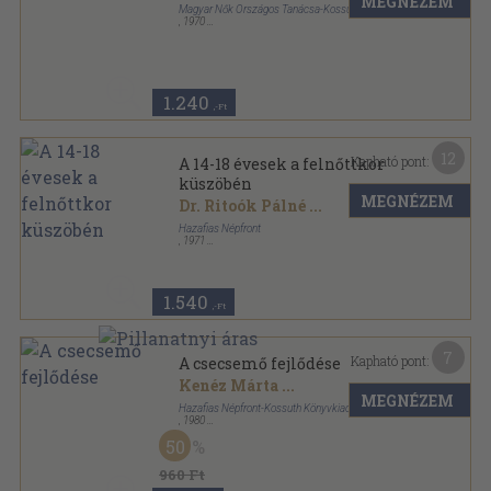
MEGNÉZEM
Magyar Nők Országos Tanácsa-Kossuth Könyvkiadó
,
1970
Tűzött kötés
,
92
oldal
Szülők könyvtára sorozat
1.240
,-Ft
12
Kapható pont:
A 14-18 évesek a felnőttkor
küszöbén
MEGNÉZEM
Dr. Ritoók Pálné
...
Hazafias Népfront
,
1971
Tűzött kötés
,
62
oldal
Szülők könyvtára sorozat
1.540
,-Ft
7
Kapható pont:
A csecsemő fejlődése
Kenéz Márta
...
MEGNÉZEM
Hazafias Népfront-Kossuth Könyvkiadó
,
1980
Ragasztott papírkötés
,
84
oldal
50
Szülőknek-nevelésről sorozat
960 Ft