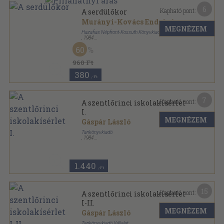
6
Kapható pont:
A serdülőkor
Murányi-Kovács Endréné
MEGNÉZEM
Hazafias Népfront-Kossuth Könyvkiadó
,
1984
Ragasztott papírkötés
,
69
oldal
60
Szülőknek-nevelésről sorozat
960 Ft
380
,-Ft
7
Kapható pont:
A szentlőrinci iskolakísérlet
I.
MEGNÉZEM
Gáspár László
Tankönyvkiadó
,
1984
Ragasztott papírkötés
,
183
oldal
Korszerű nevelés sorozat
1.440
,-Ft
15
Kapható pont:
A szentlőrinci iskolakísérlet
I-II.
MEGNÉZEM
Gáspár László
Tankönyvkiadó Vállalat