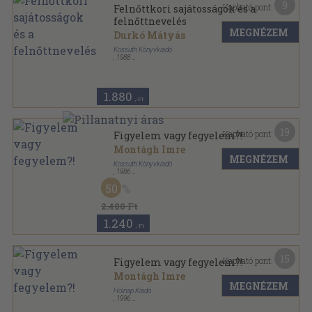
9
Kapható pont:
Felnőttkori sajátosságok és a
felnőttnevelés
MEGNÉZEM
Durkó Mátyás
Kossuth Könyvkiadó
,
1988
Ragasztott papírkötés
,
184
oldal
1.880
,-Ft
19
Kapható pont:
Figyelem vagy fegyelem?!
Montágh Imre
MEGNÉZEM
Kossuth Könyvkiadó
,
1986
Ragasztott papírkötés
,
115
oldal
50
2.480 Ft
1.240
,-Ft
15
Kapható pont:
Figyelem vagy fegyelem?!
Montágh Imre
MEGNÉZEM
Holnap Kiadó
,
1996
Fűzött kemény papírkötés
,
132
oldal