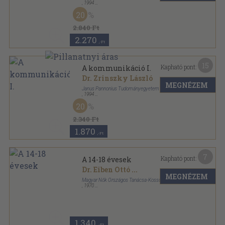
,
1994
Ragasztott papírkötés
,
103
oldal
20
Humán szervező (munkaügyi) menedzser sorozat
2.840 Ft
2.270
,-Ft
15
Kapható pont:
A kommunikáció I.
Dr. Zrinszky László
MEGNÉZEM
Janus Pannonius Tudományegyetem
,
1994
Ragasztott papírkötés
,
103
oldal
20
Humán szervező (munkaügyi) menedzser sorozat
2.340 Ft
1.870
,-Ft
7
Kapható pont:
A 14-18 évesek
Dr. Eiben Ottó
...
MEGNÉZEM
Magyar Nők Országos Tanácsa-Kossuth Könyvkiadó
,
1970
Tűzött kötés
,
71
oldal
Szülők könyvtára sorozat
1.340
,-Ft