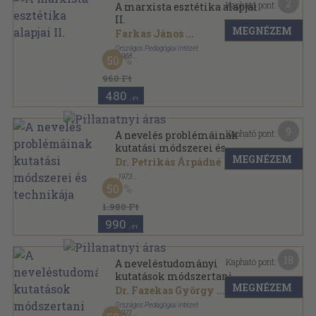
2
Kapható pont:
A marxista esztétika alapjai
II.
MEGNÉZEM
Farkas János
...
Országos Pedagógiai Intézet
,
1968
50
Fűzött papírkötés
,
150
oldal
960 Ft
480
,-Ft
9
Kapható pont:
A nevelés problémáinak
kutatási módszerei és
MEGNÉZEM
technikája
Dr. Petrikás Árpádné
,
1973
Vászon
,
168
oldal
50
Magyar Pedagógiai Társaság Neveléselméleti
Szakosztályának és az Orosz Szocialista Föderatív
1.980 Ft
Köztársaság Pedagógiai Társaságának sorozata
sorozat
990
,-Ft
18
Kapható pont:
A neveléstudományi
kutatások módszertani
MEGNÉZEM
kérdései
Dr. Fazekas György
...
Országos Pedagógiai Intézet
,
1972