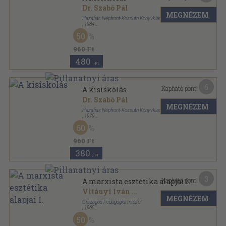
Dr. Szabó Pál
MEGNÉZEM
Hazafias Népfront-Kossuth Könyvkiadó
,
1984
Ragasztott papírkötés
,
77
oldal
50
Szülőknek-nevelésről sorozat
960 Ft
480
,-Ft
6
Kapható pont:
A kisiskolás
Dr. Szabó Pál
MEGNÉZEM
Hazafias Népfront-Kossuth Könyvkiadó
,
1979
Ragasztott papírkötés
,
73
oldal
60
Szülőknek-nevelésről sorozat
960 Ft
380
,-Ft
3
Kapható pont:
A marxista esztétika alapjai I.
Vitányi Iván
...
MEGNÉZEM
Országos Pedagógiai Intézet
,
1965
Fűzött papírkötés
,
150
oldal
50