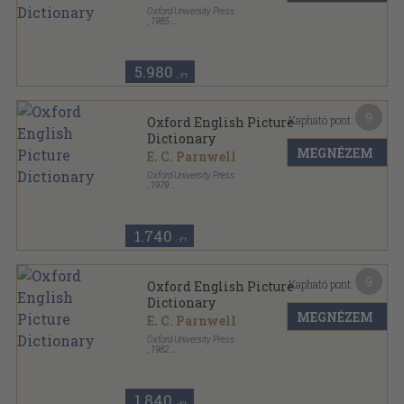
Oxford University Press
,
1985
Ragasztott papírkötés
,
104
oldal
English Language Teaching for the Arab World
sorozat
5.980
,-Ft
9
Kapható pont:
Oxford English Picture
Dictionary
MEGNÉZEM
E. C. Parnwell
Oxford University Press
,
1979
Ragasztott papírkötés
,
96
oldal
1.740
,-Ft
9
Kapható pont:
Oxford English Picture
Dictionary
MEGNÉZEM
E. C. Parnwell
Oxford University Press
,
1982
Ragasztott papírkötés
,
96
oldal
1.840
,-Ft