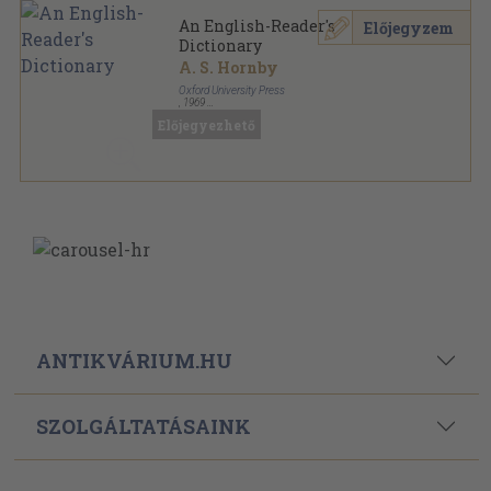
An English-Reader's
Előjegyzem
Dictionary
A. S. Hornby
Oxford University Press
,
1969
Ragasztott papírkötés
,
631
oldal
Előjegyezhető
ANTIKVÁRIUM.HU
SZOLGÁLTATÁSAINK