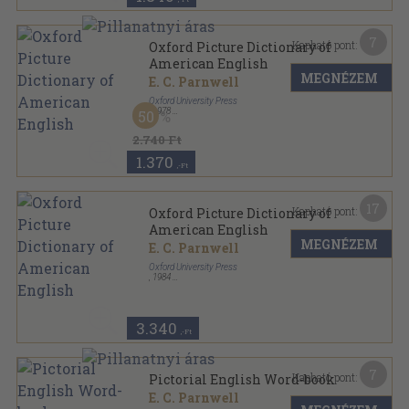
7
Kapható pont:
Oxford Picture Dictionary of
American English
MEGNÉZEM
E. C. Parnwell
Oxford University Press
,
1978
50
Varrott papírkötés
,
78
oldal
2.740 Ft
1.370
,-Ft
17
Kapható pont:
Oxford Picture Dictionary of
American English
MEGNÉZEM
E. C. Parnwell
Oxford University Press
,
1984
Varrott papírkötés
,
78
oldal
3.340
,-Ft
7
Kapható pont:
Pictorial English Word-book
E. C. Parnwell