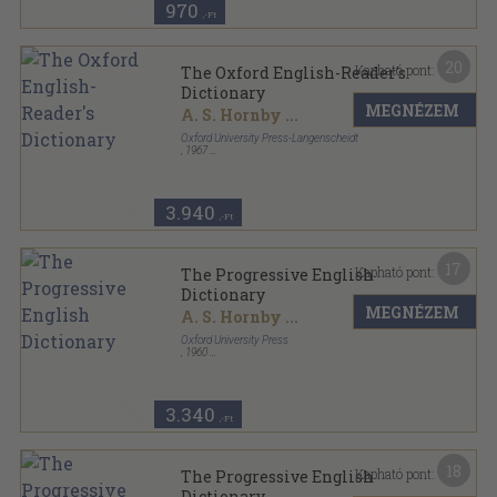
970
,-Ft
20
Kapható pont:
The Oxford English-Reader's
Dictionary
MEGNÉZEM
A. S. Hornby
...
Oxford University Press-Langenscheidt
,
1967
Műanyag kötés
,
549
oldal
Langenscheidt sorozat
3.940
,-Ft
17
Kapható pont:
The Progressive English
Dictionary
MEGNÉZEM
A. S. Hornby
...
Oxford University Press
,
1960
Fűzött kemény papírkötés
,
313
oldal
3.340
,-Ft
18
Kapható pont:
The Progressive English
Dictionary