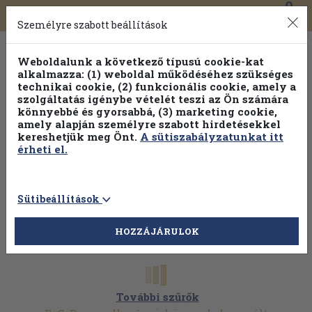
0
Toggle
Főmenü
Könyveink
navigation
Személyre szabott beállítások
Weboldalunk a következő típusú cookie-kat
alkalmazza: (1) weboldal működéséhez szükséges
technikai cookie, (2) funkcionális cookie, amely a
szolgáltatás igénybe vételét teszi az Ön számára
könnyebbé és gyorsabbá, (3) marketing cookie,
amely alapján személyre szabott hirdetésekkel
kereshetjük meg Önt.
A sütiszabályzatunkat itt
érheti el.
Sütibeállítások
HOZZÁJÁRULOK
További szűrők