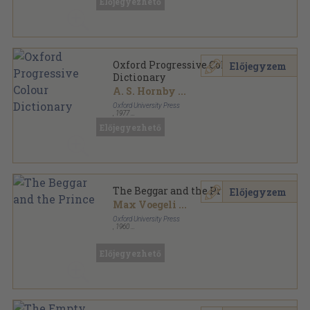
Előjegyezhető
Oxford Progressive Colour
Előjegyzem
Dictionary
A. S. Hornby
...
Oxford University Press
,
1977
Ragasztott papírkötés
,
186
oldal
Előjegyezhető
The Beggar and the Prince
Előjegyzem
Max Voegeli
...
Oxford University Press
,
1960
Tűzött kötés
,
94
oldal
Tales Retold for Easy Reading sorozat
Előjegyezhető