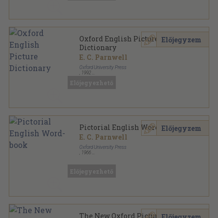
Oxford English Picture
Előjegyzem
Dictionary
E. C. Parnwell
Oxford University Press
,
1992
Ragasztott papírkötés
,
88
oldal
Előjegyezhető
Pictorial English Word-book
Előjegyzem
E. C. Parnwell
Oxford University Press
,
1966
Fűzött papírkötés
,
245
oldal
Előjegyezhető
The New Oxford Picture
Előjegyzem