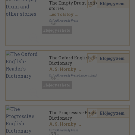
The Empty Drum and other
Előjegyzem
stories
Leo Tolstoy
...
Oxford University Press
,
1960
Tűzött kötés
,
88
oldal
Előjegyezhető
Tales Retold for Easy Reading sorozat
The Oxford English-Reader's
Előjegyzem
Dictionary
A. S. Hornby
...
Oxford University Press-Langenscheidt
,
1994
Fűzött kemény papírkötés
,
624
oldal
Előjegyezhető
The Progressive English
Előjegyzem
Dictionary
A. S. Hornby
...
Oxford University Press
,
1978