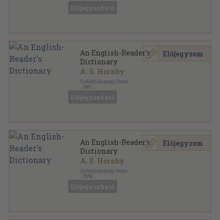
Ragasztott papírkötés
,
345
oldal
Előjegyezhető
An English-Reader's
Előjegyzem
Dictionary
A. S. Hornby
Oxford University Press
,
1981
Ragasztott papírkötés
,
631
oldal
Előjegyezhető
An English-Reader's
Előjegyzem
Dictionary
A. S. Hornby
Oxford University Press
,
1979
Ragasztott papírkötés
,
631
oldal
Előjegyezhető