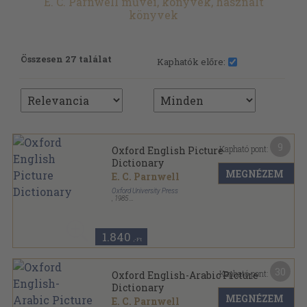
E. C. Parnwell művei, könyvek, használt
könyvek
Összesen 27 találat
Kaphatók előre:
9
Kapható pont:
Oxford English Picture
Dictionary
MEGNÉZEM
E. C. Parnwell
Oxford University Press
,
1985
Varrott papírkötés
,
88
oldal
1.840
,-Ft
30
Kapható pont:
Oxford English-Arabic Picture
Dictionary
MEGNÉZEM
E. C. Parnwell