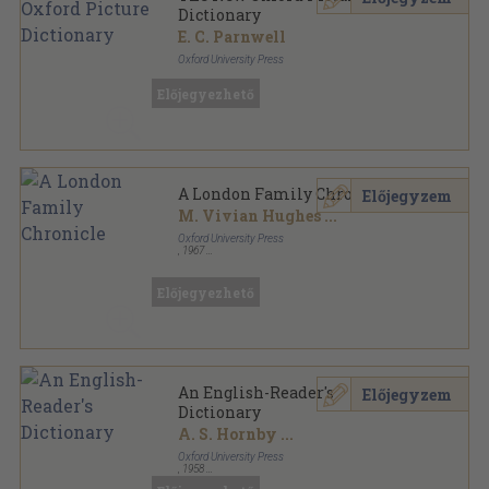
Dictionary
E. C. Parnwell
Oxford University Press
Fűzött papírkötés
,
124
oldal
Előjegyezhető
A London Family Chronicle
Előjegyzem
M. Vivian Hughes
...
Oxford University Press
,
1967
Varrott papírkötés
,
230
oldal
The English-Reader's Library sorozat
Előjegyezhető
An English-Reader's
Előjegyzem
Dictionary
A. S. Hornby
...
Oxford University Press
,
1958
Fűzött keménykötés
,
511
oldal