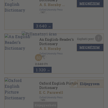
MEGNÉZEM
A. S. Hornby
...
Oxford University Press
,
1967
Fűzött papírkötés
,
313
oldal
3.640
,-Ft
7
Kapható pont:
An English-Reader's
Dictionary
MEGNÉZEM
A. S. Hornby
Oxford University Press
,
1987
50
Ragasztott papírkötés
,
631
oldal
2.640 Ft
1.320
,-Ft
Oxford English Picture
Előjegyzem
Dictionary
E. C. Parnwell
Oxford University Press
,
1989
Ragasztott papírkötés
,
88
oldal
Előjegyezhető