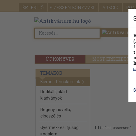
ÉRTESÍTŐ
FIZESSEN
KÖNYVVEL!
AUKCIÓ
PON
W
(
f
t
m
ÚJ KÖNYVEK
MOST ÉRKEZETT
h
s
TÉMAKÖR
Kiemelt témaköreink
S
Dedikált, aláírt
kiadványok
Regény, novella,
elbeszélés
Gyermek- és ifjúsági
1-1 találat, összesen 1.
irodalom