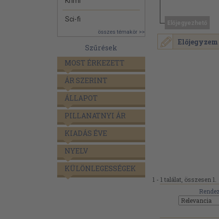
Krimi
Sci-fi
Előjegyezhető
összes témakör >>
Előjegyzem
Szűrések
MOST ÉRKEZETT
ÁR SZERINT
ÁLLAPOT
PILLANATNYI ÁR
KIADÁS ÉVE
NYELV
KÜLÖNLEGESSÉGEK
1 - 1 találat, összesen 1.
Rendez