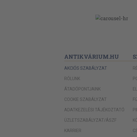
ANTIKVÁRIUM.HU
S
AKCIÓS SZABÁLYZAT
R
RÓLUNK
P
ÁTADÓPONTJAINK
E
COOKIE SZABÁLYZAT
F
ADATKEZELÉSI TÁJÉKOZTATÓ
P
ÜZLETSZABÁLYZAT/ÁSZF
K
KARRIER
C