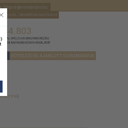
k: Régiségkereskedés.hu
A kosaram
HÍRLEVÉL
BELÉPÉS/REGISZTRÁCIÓ
MÉG
0
5000
Ft
144.803
)
ÁNNYAL NYÚJTJUK MAGYARORSZÁG
t
GYOBB ANTIKVÁR KÖNYV-KÍNÁLATÁT
YOK
KÖTELEZŐ ÉS AJÁNLOTT OLVASMÁNYOK
t könyvek