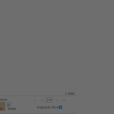
1 oldal
Nézet:
Kaphatók előre: