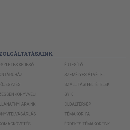
ZOLGÁLTATÁSAINK
ÉSZLETES KERESŐ
ÉRTESÍTŐ
ONTÁRUHÁZ
SZEMÉLYES ÁTVÉTEL
LŐJEGYZÉS
SZÁLLÍTÁSI FELTÉTELEK
IZESSEN KÖNYVVEL!
GYIK
ILLANATNYI ÁRAINK
OLDALTÉRKÉP
ÖNYVFELVÁSÁRLÁS
TÉMAKÖRI FA
SOMAGKÖVETÉS
ÉRDEKES TÉMAKÖREINK