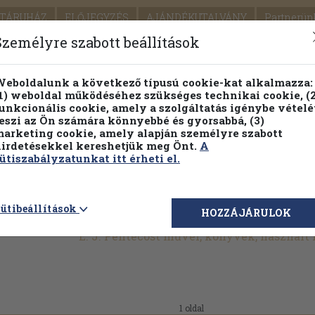
TÁRUHÁZ
ELŐJEGYZÉS
AJÁNDÉKUTALVÁNY
Partnerün
SZÁLLÍTÁS
SEGÍTSÉG
Személyre szabott beállítások
1.
Részletes kereső
Témaköri fa
eboldalunk a következő típusú cookie-kat alkalmazza:
1) weboldal működéséhez szükséges technikai cookie, (2
KIADV
unkcionális cookie, amely a szolgáltatás igénybe vételé
LEGNA
eszi az Ön számára könnyebbé és gyorsabbá, (3)
arketing cookie, amely alapján személyre szabott
PILLANATNYI ÁRAINK
FENNTARTHATÓ OLVASMÁN
irdetésekkel kereshetjük meg Önt.
A
ütiszabályzatunkat itt érheti el.
ütibeállítások
HOZZÁJÁRULOK
E. J. Pentecost művei, könyvek, használ
1 oldal