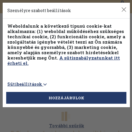
0
Toggle
Főmenü
Könyveink
navigation
Személyre szabott beállítások
Weboldalunk a következő típusú cookie-kat
alkalmazza: (1) weboldal működéséhez szükséges
technikai cookie, (2) funkcionális cookie, amely a
szolgáltatás igénybe vételét teszi az Ön számára
könnyebbé és gyorsabbá, (3) marketing cookie,
amely alapján személyre szabott hirdetésekkel
kereshetjük meg Önt.
A sütiszabályzatunkat itt
érheti el.
Sütibeállítások
HOZZÁJÁRULOK
További szűrők