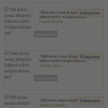
"100 kötet rossz állapotú
Előjegyzem
háború előtti világirodalmi
mű"
Franz Werfel
...
Vegyes
,
31706
oldal
Előjegyezhető
"1450 kötet rossz állapotú
Előjegyzem
háború előtti szépirodalmi
mű"
Ormay Imre
...
Vegyes
,
432701
oldal
Előjegyezhető
"250 kötet szépirodalmi mű"
Előjegyzem
Passuth László
...