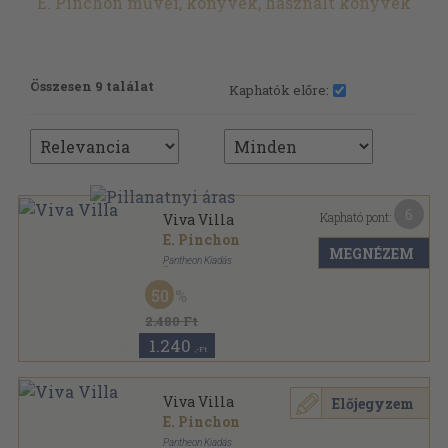
E. Pinchon művei, könyvek, használt könyvek
Összesen 9 találat
Kaphatók előre:
6
Kapható pont:
Viva Villa
E. Pinchon
MEGNÉZEM
Pantheon Kiadás
Vászon
,
267
oldal
50
Jó könyvek sorozat
2.480 Ft
1.240
,-Ft
Viva Villa
Előjegyzem
E. Pinchon
Pantheon Kiadás