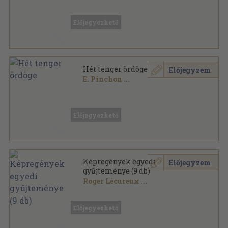
Varrott papírkötés
,
267
oldal
Jó könyvek sorozat
Előjegyezhető
Hét tenger ördöge
Előjegyzem
E. Pinchon
...
Papír
,
22
oldal
Füles képregények sorozat
Előjegyezhető
Képregények egyedi
Előjegyzem
gyűjteménye (9 db)
Roger Lécureux
...
Könyvkötői kötés
,
66
oldal
Előjegyezhető