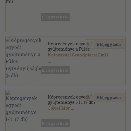
Vegyes
,
83471
oldal
Előjegyezhető
Képregények egyedi
Előjegyzem
gyűjteménye a Füles
rejtvényújságból (8 db)
Kolozsvári Grandpierre Emil
...
Előjegyezhető
Könyvkötői kötés
,
466
oldal
Képregények egyedi
Előjegyzem
gyűjteménye I-II. (7 db)
Jókai Mór
...
Spirál
,
217
oldal
Előjegyezhető