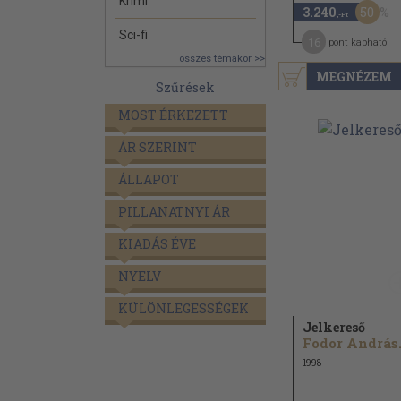
Krimi
50
3.240
,-Ft
Sci-fi
16
pont kapható
összes témakör >>
MEGNÉZEM
Szűrések
MOST ÉRKEZETT
ÁR SZERINT
ÁLLAPOT
PILLANATNYI ÁR
KIADÁS ÉVE
NYELV
KÜLÖNLEGESSÉGEK
Jelkereső
Fodor András.
1998