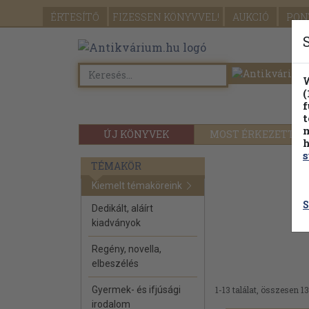
ÉRTESÍTŐ
FIZESSEN
KÖNYVVEL!
AUKCIÓ
PON
W
(
f
t
m
ÚJ KÖNYVEK
MOST ÉRKEZETT
h
s
TÉMAKÖR
Kiemelt témaköreink
S
Dedikált, aláírt
kiadványok
Regény, novella,
elbeszélés
Gyermek- és ifjúsági
1-13 találat, összesen 13
irodalom