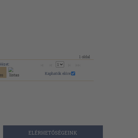
1 oldal
Nézet:
Kaphatók előre:
ELÉRHETŐSÉGEINK