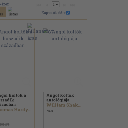
Nézet:
Kaphatók előre:
gol költők a
Angol költők
szadik
antológiája
ázadban
William Shakespeare...
omas Hardy...
1960
300 Ft