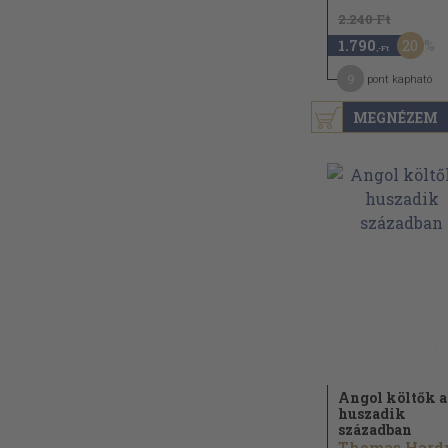
2.240 Ft
20
1.790
,-Ft
9
pont kapható
MEGNÉZEM
Angol költők a
huszadik
században
Thomas Hardy