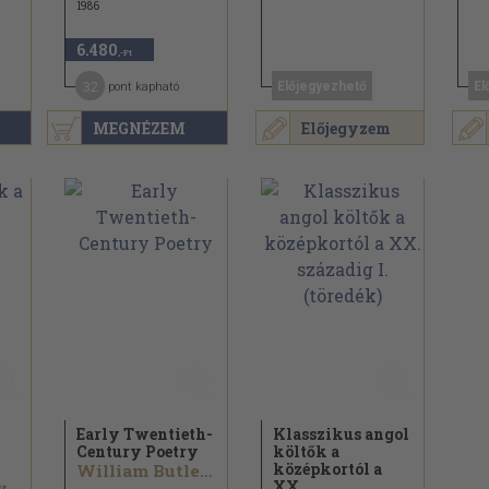
1986
6.480
,-Ft
32
Előjegyezhető
El
pont kapható
MEGNÉZEM
Előjegyzem
Early Twentieth-
Klasszikus angol
Century Poetry
költők a
középkortól a
William Butler Yeats...
XX....
...