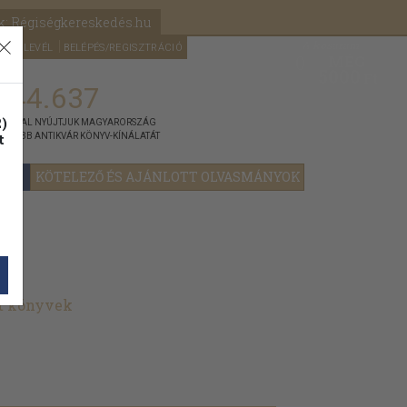
k: Régiségkereskedés.hu
A kosaram
HÍRLEVÉL
BELÉPÉS/REGISZTRÁCIÓ
MÉG
0
5000
Ft
144.637
)
ÁNNYAL NYÚJTJUK MAGYARORSZÁG
t
GYOBB ANTIKVÁR KÖNYV-KÍNÁLATÁT
YOK
KÖTELEZŐ ÉS AJÁNLOTT OLVASMÁNYOK
t könyvek