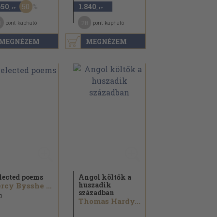
50
650
1.840
,-Ft
,-Ft
3
28
pont kapható
pont kapható
MEGNÉZEM
MEGNÉZEM
lected poems
Angol költők a
huszadik
Percy Bysshe Shelley
században
0
Thomas Hardy...