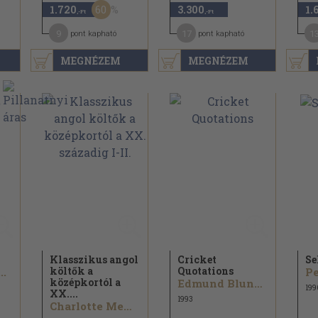
60
1.720
3.300
1.
,-Ft
,-Ft
9
17
1
pont kapható
pont kapható
MEGNÉZEM
MEGNÉZEM
Klasszikus angol
Cricket
Se
költők a
Quotations
..
középkortól a
Edmund Blunden...
199
XX....
1993
Charlotte Mew...