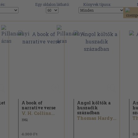
és:
Egy oldalon látható:
Könyvek típusa:
ket
A book of
Angol költők a
An
narrative verse
huszadik
hu
században
sz
V. H. Collins...
Thomas Hardy...
Th
1982
4.300 Ft
3.