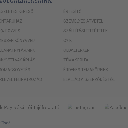
ZOLGÁLTATÁSAINK
ÉSZLETES KERESŐ
ÉRTESÍTŐ
ONTÁRUHÁZ
SZEMÉLYES ÁTVÉTEL
LŐJEGYZÉS
SZÁLLÍTÁSI FELTÉTELEK
IZESSEN KÖNYVVEL!
GYIK
ILLANATNYI ÁRAINK
OLDALTÉRKÉP
ÖNYVFELVÁSÁRLÁS
TÉMAKÖRI FA
SOMAGKÖVETÉS
ÉRDEKES TÉMAKÖREINK
ÍRLEVÉL FELIRATKOZÁS
ELÁLLÁS A SZERZŐDÉSTŐL
y
Ebond