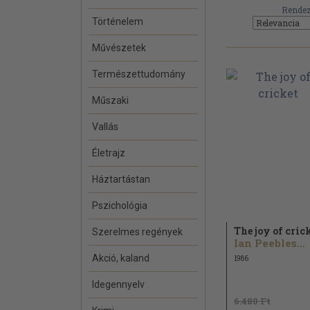
Rendez
Történelem
Művészetek
Természettudomány
Műszaki
Vallás
Életrajz
Háztartástan
Pszichológia
The joy of cric
Szerelmes regények
Ian Peebles...
Akció, kaland
1986
Idegennyelv
6.480 Ft