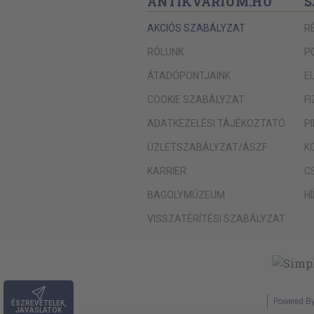
ANTIKVÁRIUM.HU
S
AKCIÓS SZABÁLYZAT
R
RÓLUNK
P
ÁTADÓPONTJAINK
E
COOKIE SZABÁLYZAT
F
ADATKEZELÉSI TÁJÉKOZTATÓ
P
ÜZLETSZABÁLYZAT/ÁSZF
K
KARRIER
C
BAGOLYMÚZEUM
H
VISSZATÉRÍTÉSI SZABÁLYZAT
Powered B
ÉSZREVÉTELEK,
JAVASLATOK