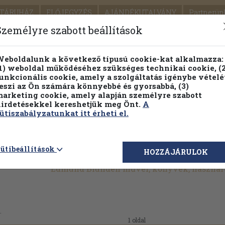
TÁRUHÁZ
ELŐJEGYZÉS
AJÁNDÉKUTALVÁNY
Partnerün
SZÁLLÍTÁS
SEGÍTSÉG
Személyre szabott beállítások
1.
Részletes kereső
Témaköri fa
eboldalunk a következő típusú cookie-kat alkalmazza:
1) weboldal működéséhez szükséges technikai cookie, (2
KIADV
unkcionális cookie, amely a szolgáltatás igénybe vételé
LEGNA
eszi az Ön számára könnyebbé és gyorsabbá, (3)
arketing cookie, amely alapján személyre szabott
PILLANATNYI ÁRAINK
FENNTARTHATÓ OLVASMÁN
irdetésekkel kereshetjük meg Önt.
A
ütiszabályzatunkat itt érheti el.
ütibeállítások
HOZZÁJÁRULOK
Edmund Blunden művei, könyvek, használ
.
1 oldal