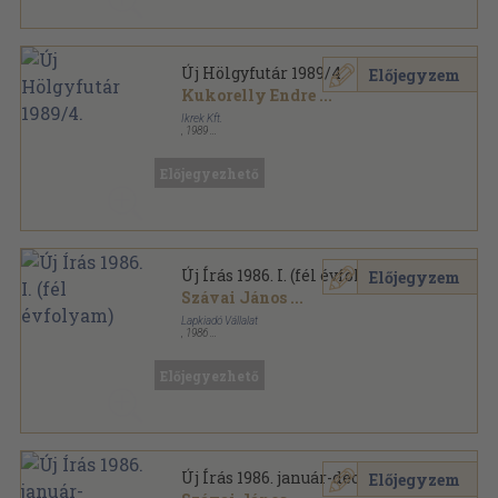
Új Hölgyfutár 1989/4.
Előjegyzem
Kukorelly Endre
...
Ikrek Kft.
,
1989
Ragasztott papírkötés
,
76
oldal
Új hölgyfutár sorozat
Előjegyezhető
Új Írás 1986. I. (fél évfolyam)
Előjegyzem
Szávai János
...
Lapkiadó Vállalat
,
1986
Könyvkötői kötés
,
762
oldal
Új Írás sorozat
Előjegyezhető
Új Írás 1986. január-december
Előjegyzem