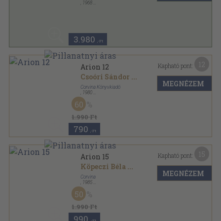
,
1968
Vászon
,
451
oldal
3.980
,-Ft
12
Kapható pont:
Arion 12
Csoóri Sándor
...
MEGNÉZEM
Corvina Könyvkiadó
,
1980
Fűzött papírkötés
,
191
oldal
60
Arion sorozat
1.990 Ft
790
,-Ft
15
Kapható pont:
Arion 15
Köpeczi Béla
...
MEGNÉZEM
Corvina
,
1985
Fűzött papírkötés
,
253
oldal
50
Arion sorozat
1.990 Ft
990
,-Ft