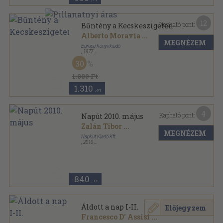
12
Kapható pont:
Bűntény a Kecskeszigeten
Alberto Moravia
...
MEGNÉZEM
Európa Könyvkiadó
,
1977
Vászon
,
510
oldal
30
1.880 Ft
1.310
,-Ft
4
Kapható pont:
Napút 2010. május
Zalán Tibor
...
MEGNÉZEM
Napkút Kiadó Kft.
,
2010
Ragasztott papírkötés
,
128
oldal
Napút sorozat
840
,-Ft
Áldott a nap I-II.
Előjegyzem
Francesco D' Assisi
...