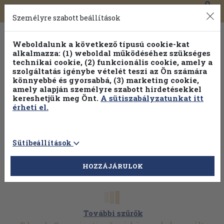
0
Toggle
Főmenü
Könyveink
navigation
Személyre szabott beállítások
Weboldalunk a következő típusú cookie-kat
alkalmazza: (1) weboldal működéséhez szükséges
technikai cookie, (2) funkcionális cookie, amely a
szolgáltatás igénybe vételét teszi az Ön számára
könnyebbé és gyorsabbá, (3) marketing cookie,
amely alapján személyre szabott hirdetésekkel
kereshetjük meg Önt.
A sütiszabályzatunkat itt
érheti el.
Sütibeállítások
HOZZÁJÁRULOK
További szűrők