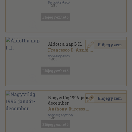
Dacia Könyvkiadó
,
1985
Varrott papírkötés
,
618
oldal
Előjegyezhető
Áldott a nap I-II.
Előjegyzem
Francesco D' Assisi
...
Dacia Könyvkiadó
,
1985
Varrott keménykötés
,
618
oldal
Előjegyezhető
Nagyvilág 1996. január-
Előjegyzem
december
Anthony Burgess
...
Nagyvilág Alapítvány
,
1996
Ragasztott papírkötés
,
816
oldal
Előjegyezhető
Nagyvilág sorozat