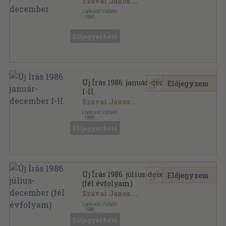
Szávai János
...
Lapkiadó Vállalat
,
1986
Ragasztott papírkötés
,
1524
oldal
Új Írás sorozat
Előjegyezhető
Új Írás 1986. január-december
Előjegyzem
I-II.
Szávai János
...
Lapkiadó Vállalat
,
1986
Könyvkötői kötés
,
1524
oldal
Előjegyezhető
Új Írás sorozat
Új Írás 1986. július-december
Előjegyzem
(fél évfolyam)
Szávai János
...
Lapkiadó Vállalat
,
1986
Könyvkötői kötés
,
755
oldal
Előjegyezhető
Új Írás sorozat