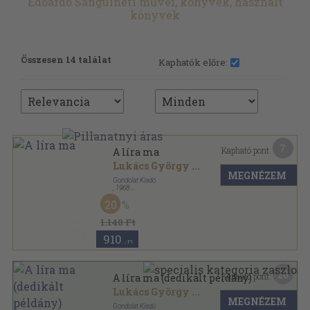
Edoardo Sanguineti művei, könyvek, használt
könyvek
Összesen 14 találat
Kaphatók előre:
7
Kapható pont:
A líra ma
Lukács György
...
MEGNÉZEM
Gondolat Kiadó
,
1968
Vászon
,
451
oldal
20
1.140 Ft
910
,-Ft
20
Kapható pont:
A líra ma (dedikált példány)
Lukács György
...
MEGNÉZEM
Gondolat Kiadó