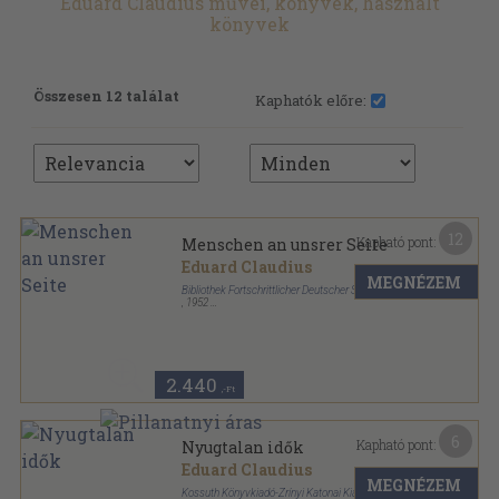
Eduard Claudius művei, könyvek, használt
könyvek
Összesen 12 találat
Kaphatók előre:
12
Kapható pont:
Menschen an unsrer Seite
Eduard Claudius
MEGNÉZEM
Bibliothek Fortschrittlicher Deutscher Schriftsteller
,
1952
Vászon
,
354
oldal
2.440
,-Ft
6
Kapható pont:
Nyugtalan idők
Eduard Claudius
MEGNÉZEM
Kossuth Könyvkiadó-Zrínyi Katonai Kiadó