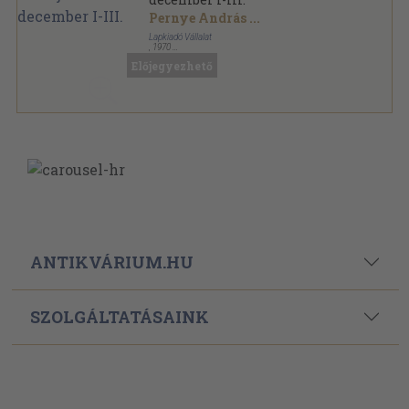
Pernye András
...
Lapkiadó Vállalat
,
1970
Könyvkötői kötés
,
1919
oldal
Előjegyezhető
Nagyvilág sorozat
ANTIKVÁRIUM.HU
SZOLGÁLTATÁSAINK