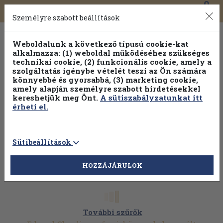
0
Toggle
Főmenü
Könyveink
navigation
Személyre szabott beállítások
Weboldalunk a következő típusú cookie-kat
alkalmazza: (1) weboldal működéséhez szükséges
technikai cookie, (2) funkcionális cookie, amely a
szolgáltatás igénybe vételét teszi az Ön számára
könnyebbé és gyorsabbá, (3) marketing cookie,
amely alapján személyre szabott hirdetésekkel
kereshetjük meg Önt.
A sütiszabályzatunkat itt
érheti el.
Sütibeállítások
HOZZÁJÁRULOK
További szűrők