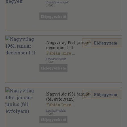
Zrínyi Katonai Kiadó
,
1960
Könyvkötői kötés
,
273
oldal
Előjegyezhető
Nagyvilág 1961. január-
Előjegyzem
december I-II.
Fábián Imre
...
Lapkiadó Vállalat
,
1961
Könyvkötői kötés
,
1904
oldal
Előjegyezhető
Nagyvilág sorozat
Nagyvilág 1961. január-június
Előjegyzem
(fél évfolyam)
Fábián Imre
...
Lapkiadó Vállalat
,
1961
Könyvkötői kötés
,
943
oldal
Előjegyezhető
Nagyvilág sorozat