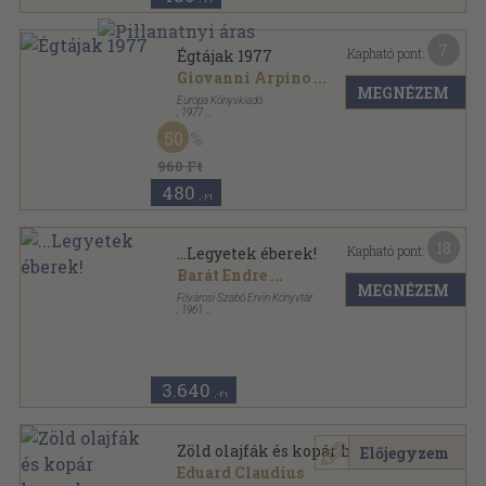
7
Kapható pont:
Égtájak 1977
Giovanni Arpino
...
MEGNÉZEM
Európa Könyvkiadó
,
1977
Vászon
,
387
oldal
50
Öt világrész elbeszélései sorozat
960 Ft
480
,-Ft
18
Kapható pont:
...Legyetek éberek!
Barát Endre
...
MEGNÉZEM
Fővárosi Szabó Ervin Könyvtár
,
1961
Ragasztott papírkötés
,
302
oldal
3.640
,-Ft
Zöld olajfák és kopár hegyek
Előjegyzem
Eduard Claudius