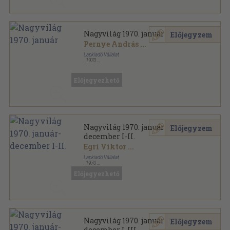
Nagyvilág 1970. január
Előjegyzem
Pernye András
...
Lapkiadó Vállalat
,
1970
Fűzött papírkötés
,
159
oldal
Nagyvilág sorozat
Előjegyezhető
Nagyvilág 1970. január-
Előjegyzem
december I-II.
Egri Viktor
...
Lapkiadó Vállalat
,
1970
Könyvkötői kötés
,
1919
oldal
Előjegyezhető
Nagyvilág sorozat
Nagyvilág 1970. január-
Előjegyzem
december I-III.