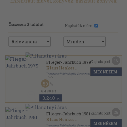
Ehrentraut művei, könyvek, használt könyvek
Összesen 2 találat
Kaphatók előre:
16
Kapható pont:
Flieger-Jahrbuch 1979
Klaus Henkes
...
MEGNÉZEM
Transpress Veb Verlag für Verkehrswesen
,
1979
Fűzött kemény papírkötés
,
168
oldal
50
Flieger-Jahrbuch sorozat
6.480 Ft
3.240
,-Ft
26
Kapható pont:
Flieger-Jahrbuch 1981
Klaus Henkes
...
MEGNÉZEM
Transpress Veb Verlag für Verkehrswesen