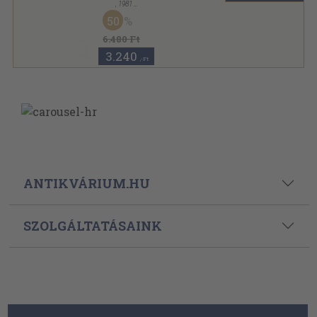
,
1981
Vászon
,
168
oldal
50
Flieger-Jahrbuch sorozat
6.480 Ft
3.240
,-Ft
ANTIKVÁRIUM.HU
SZOLGÁLTATÁSAINK