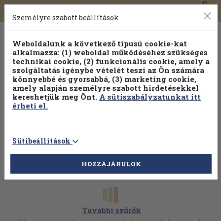
0
Toggle
Főmenü
Könyveink
navigation
Személyre szabott beállítások
Weboldalunk a következő típusú cookie-kat
alkalmazza: (1) weboldal működéséhez szükséges
technikai cookie, (2) funkcionális cookie, amely a
szolgáltatás igénybe vételét teszi az Ön számára
könnyebbé és gyorsabbá, (3) marketing cookie,
amely alapján személyre szabott hirdetésekkel
kereshetjük meg Önt.
A sütiszabályzatunkat itt
érheti el.
Sütibeállítások
HOZZÁJÁRULOK
További szűrők