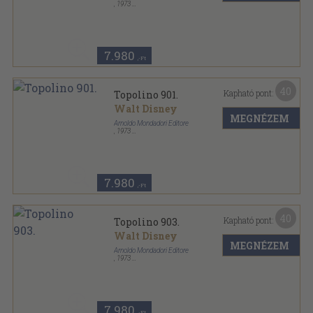
,
1973
Ragasztott papírkötés
,
170
oldal
Topolino sorozat
7.980
,-Ft
40
Kapható pont:
Topolino 901.
Walt Disney
MEGNÉZEM
Arnoldo Mondadori Editore
,
1973
Ragasztott papírkötés
,
170
oldal
Topolino sorozat
7.980
,-Ft
40
Kapható pont:
Topolino 903.
Walt Disney
MEGNÉZEM
Arnoldo Mondadori Editore
,
1973
Ragasztott papírkötés
,
170
oldal
Topolino sorozat
7.980
,-Ft