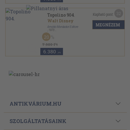
32
Kapható pont:
Topolino 904.
Walt Disney
MEGNÉZEM
Arnoldo Mondadori Editore
,
1973
Ragasztott papírkötés
,
170
oldal
20
Topolino sorozat
7.980 Ft
6.380
,-Ft
ANTIKVÁRIUM.HU
SZOLGÁLTATÁSAINK