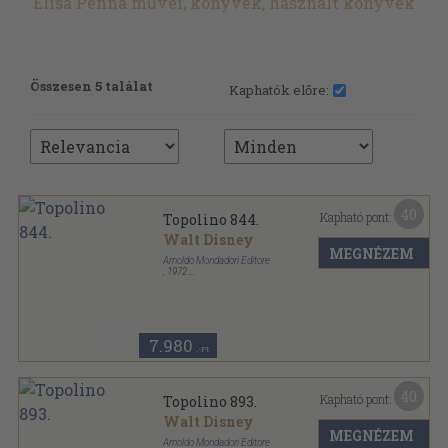
Elisa Penna művei, könyvek, használt könyvek
Összesen 5 találat
Kaphatók előre:
40
Kapható pont:
Topolino 844.
Walt Disney
MEGNÉZEM
Arnoldo Mondadori Editore
,
1972
Ragasztott papírkötés
,
170
oldal
Topolino sorozat
7.980
,-Ft
40
Kapható pont:
Topolino 893.
Walt Disney
MEGNÉZEM
Arnoldo Mondadori Editore