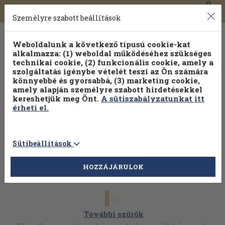
0
Toggle
Főmenü
Könyveink
navigation
Személyre szabott beállítások
Weboldalunk a következő típusú cookie-kat
alkalmazza: (1) weboldal működéséhez szükséges
technikai cookie, (2) funkcionális cookie, amely a
szolgáltatás igénybe vételét teszi az Ön számára
könnyebbé és gyorsabbá, (3) marketing cookie,
amely alapján személyre szabott hirdetésekkel
kereshetjük meg Önt.
A sütiszabályzatunkat itt
érheti el.
Sütibeállítások
HOZZÁJÁRULOK
További szűrők