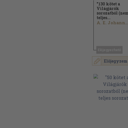
"130 kötet a
Világjárók
sorozatból (ne
teljes...
A. E. Johann..
Előjegyezhető
Előjegyzem