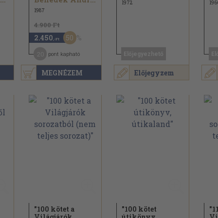
1972
196
1987
4.900 Ft
50
2.450
,-Ft
20
Előjegyezhető
El
pont kapható
MEGNÉZEM
Előjegyzem
"100 kötet a
"100 kötet
"1
Világjárók
útikönyv,
Vi