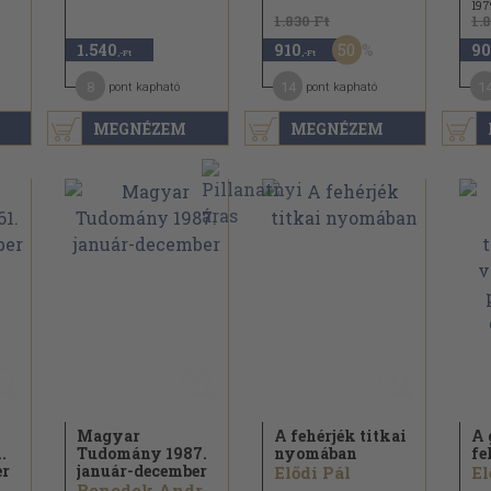
197
1.830 Ft
1.
50
1.540
910
90
,-Ft
,-Ft
8
14
1
pont kapható
pont kapható
MEGNÉZEM
MEGNÉZEM
Magyar
A fehérjék titkai
A 
.
Tudomány 1987.
nyomában
fe
er
január-december
Elődi Pál
El
Szabolcsi Bence...
Benedek András...