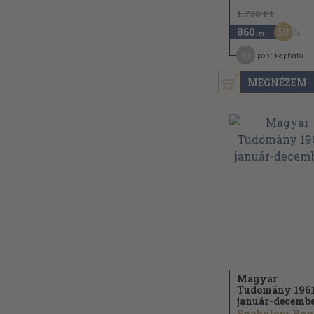
1.730 Ft
50
860
,-Ft
13
pont kapható
MEGNÉZEM
Magyar
Tudomány 1961
január-decemb