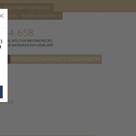
k: Régiségkereskedés.hu
A kosaram
HÍRLEVÉL
BELÉPÉS/REGISZTRÁCIÓ
MÉG
0
5000
Ft
144.658
)
ÁNNYAL NYÚJTJUK MAGYARORSZÁG
t
GYOBB ANTIKVÁR KÖNYV-KÍNÁLATÁT
YOK
KÖTELEZŐ ÉS AJÁNLOTT OLVASMÁNYOK
önyvek