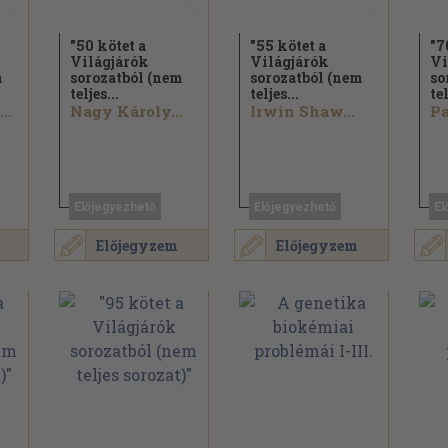
"50 kötet a
"55 kötet a
"7
Világjárók
Világjárók
Vi
m
sorozatból (nem
sorozatból (nem
so
teljes...
teljes...
tel
Passuth László...
Nagy Károly...
Irwin Shaw...
Előjegyezhető
Előjegyezhető
El
Előjegyzem
Előjegyzem