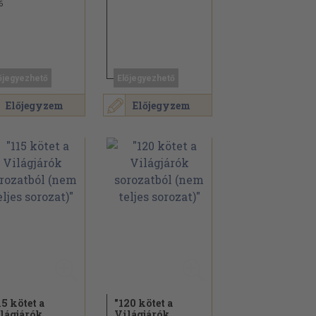
6
őjegyezhető
Előjegyezhető
Előjegyzem
Előjegyzem
15 kötet a
"120 kötet a
lágjárók
Világjárók