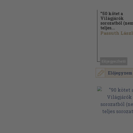
"50 kötet a
Világjárók
sorozatból (ne
teljes...
Előjegyezhető
Előjegyzem