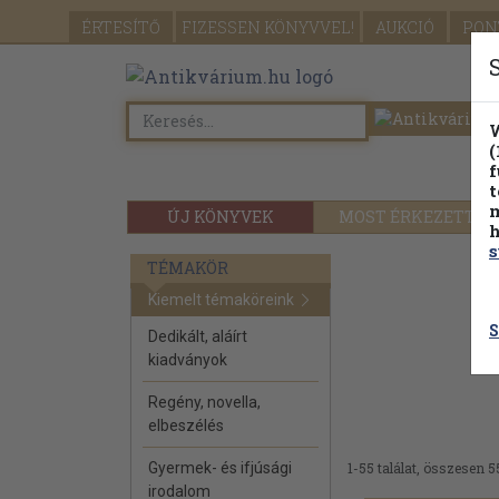
ÉRTESÍTŐ
FIZESSEN
KÖNYVVEL!
AUKCIÓ
PON
W
(
f
t
m
ÚJ KÖNYVEK
MOST ÉRKEZETT
h
s
TÉMAKÖR
Kiemelt témaköreink
S
Dedikált, aláírt
kiadványok
Regény, novella,
elbeszélés
Gyermek- és ifjúsági
1-55 találat, összesen 5
irodalom