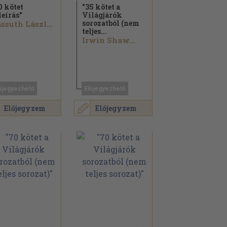
0 kötet
"35 kötet a
leírás"
Világjárók
sorozatból (nem
Passuth László...
teljes...
Irwin Shaw...
őjegyezhető
Előjegyezhető
Előjegyzem
Előjegyzem