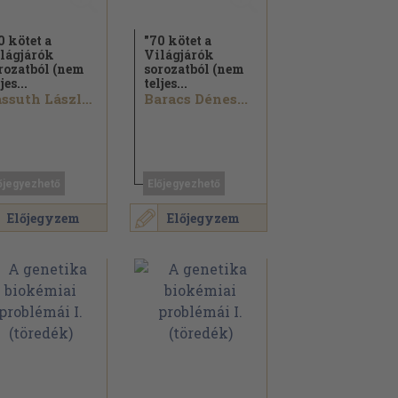
0 kötet a
"70 kötet a
lágjárók
Világjárók
rozatból (nem
sorozatból (nem
jes...
teljes...
Passuth László...
Baracs Dénes...
őjegyezhető
Előjegyezhető
Előjegyzem
Előjegyzem