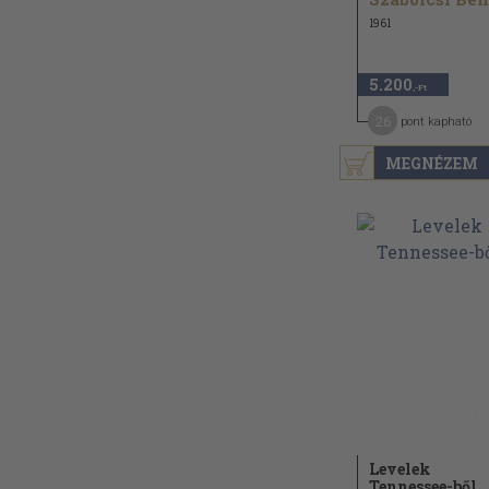
1961
5.200
,-Ft
26
pont kapható
MEGNÉZEM
Levelek
Tennessee-ből