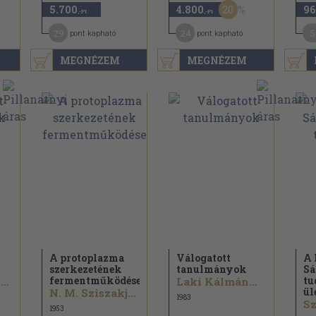
20
5.700
4.800
96
,-Ft
,-Ft
29
24
5
pont kapható
pont kapható
MEGNÉZEM
MEGNÉZEM
A protoplazma
Válogatott
A 
szerkezetének
tanulmányok
Sá
fermentműködése
tu
Szent-Györgyi Albert
Laki Kálmán...
ül
N. M. Sziszakjan
1983
Sz
1953