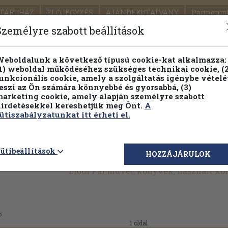
TÁRUHÁZ
ELŐJEGYZÉS
AJÁNDÉKUTALVÁNY
Partnerün
SZÁLLÍTÁS
SEGÍTSÉG
Személyre szabott beállítások
1.
Részletes kereső
Témaköri fa
eboldalunk a következő típusú cookie-kat alkalmazza:
1) weboldal működéséhez szükséges technikai cookie, (2
KIADV
unkcionális cookie, amely a szolgáltatás igénybe vételé
LEGNA
eszi az Ön számára könnyebbé és gyorsabbá, (3)
arketing cookie, amely alapján személyre szabott
PILLANATNYI ÁRAINK
FENNTARTHATÓ OLVASMÁN
irdetésekkel kereshetjük meg Önt.
A
ütiszabályzatunkat itt érheti el.
ütibeállítások
HOZZÁJÁRULOK
Elődi Pál művei, könyvek, használt k
5.
1 oldal