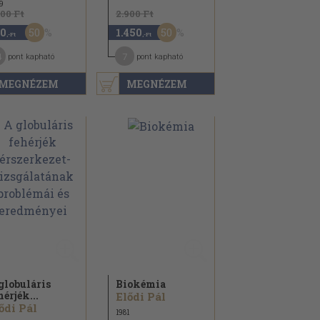
9
800 Ft
2.900 Ft
50
50
0
1.450
,-Ft
,-Ft
4
7
pont kapható
pont kapható
MEGNÉZEM
MEGNÉZEM
globuláris
Biokémia
hérjék...
Elődi Pál
ődi Pál
1981