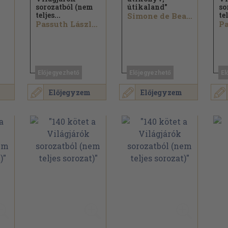
sorozatból (nem
útikaland"
so
teljes...
tel
Simone de Beauvoir...
Passuth László...
Előjegyezhető
Előjegyezhető
El
Előjegyzem
Előjegyzem