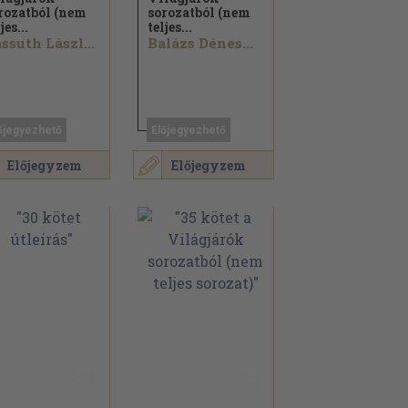
rozatból (nem
sorozatból (nem
jes...
teljes...
Passuth László...
Balázs Dénes...
őjegyezhető
Előjegyezhető
Előjegyzem
Előjegyzem