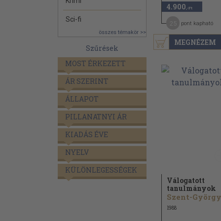
Krimi
4.900
,-Ft
Sci-fi
25
pont kapható
összes témakör >>
MEGNÉZEM
Szűrések
MOST ÉRKEZETT
ÁR SZERINT
ÁLLAPOT
PILLANATNYI ÁR
KIADÁS ÉVE
NYELV
KÜLÖNLEGESSÉGEK
Válogatott
tanulmányok
1988