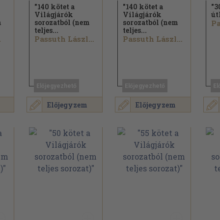
"140 kötet a
"140 kötet a
"3
Világjárók
Világjárók
út
m
sorozatból (nem
sorozatból (nem
teljes...
teljes...
.
Passuth László...
Passuth László...
Előjegyezhető
Előjegyezhető
El
Előjegyzem
Előjegyzem