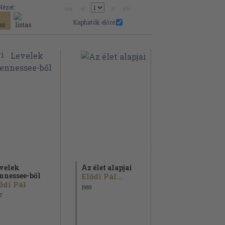
Nézet:
Kaphatók előre:
velek
Az élet alapjai
nnessee-ből
Elődi Pál...
ődi Pál
1989
7