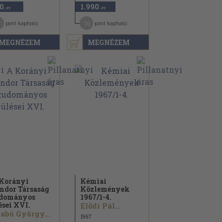
0
1.990
,-Ft
,-Ft
16
pont kapható
pont kapható
MEGNÉZEM
MEGNÉZEM
Korányi
Kémiai
ndor Társaság
Közlemények
dományos
1967/
1-4.
ései XVI.
Elődi Pál...
abó György...
1967