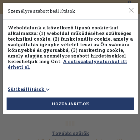
0
Toggle
Főmenü
Könyveink
navigation
Személyre szabott beállítások
Weboldalunk a következő típusú cookie-kat
alkalmazza: (1) weboldal működéséhez szükséges
technikai cookie, (2) funkcionális cookie, amely a
szolgáltatás igénybe vételét teszi az Ön számára
könnyebbé és gyorsabbá, (3) marketing cookie,
amely alapján személyre szabott hirdetésekkel
kereshetjük meg Önt.
A sütiszabályzatunkat itt
érheti el.
Sütibeállítások
HOZZÁJÁRULOK
További szűrők