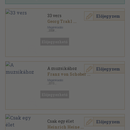
33 vers
Előjegyzem
Georg Trakl
...
Magánkiadás
,
2008
Ragasztott papírkötés
,
87
oldal
Szalki Bernáth Attila versfordításai sorozat
Előjegyezhető
A muzsikához
Előjegyzem
Franz von Schober
...
Magánkiadás
,
2015
Ragasztott papírkötés
,
63
oldal
Előjegyezhető
Csak egy élet
Előjegyzem
Heinrich Heine
...