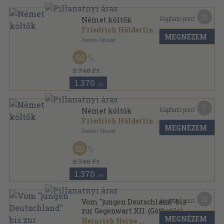
21
Kapható pont:
Német költők
Friedrich Hölderlin
...
MEGNÉZEM
Franklin-Társulat
Aranyozott gerincű kiadói vászonkötés
,
211
oldal
50
Élő Könyvek II.-Külföldi Klasszikusok sorozat
2.740 Ft
1.370
,-Ft
7
Kapható pont:
Német költők
Friedrich Hölderlin
...
MEGNÉZEM
Franklin-Társulat
Aranyozott gerincű kiadói vászonkötés
,
211
oldal
50
Élő Könyvek II.-Külföldi Klasszikusok sorozat
2.740 Ft
1.370
,-Ft
21
Kapható pont:
Vom "jungen Deutschland" bis
zur Gegenwart XII. (Gótbetűs)
MEGNÉZEM
Heinrich Heine
...