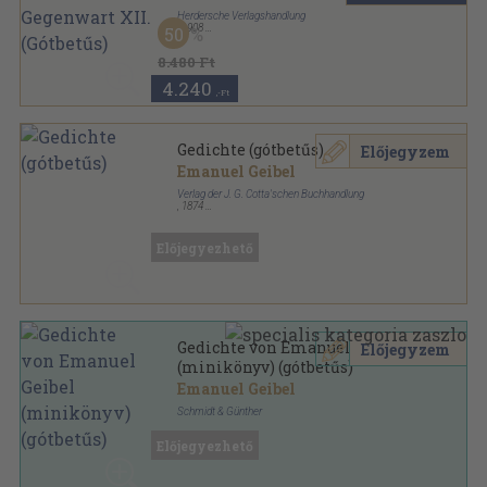
Herdersche Verlagshandlung
,
1908
50
Vászon
,
563
oldal
Bibliothek deutscher Klassiker für Schule und Haus
8.480 Ft
sorozat
4.240
,-Ft
Gedichte (gótbetűs)
Előjegyzem
Emanuel Geibel
Verlag der J. G. Cotta'schen Buchhandlung
,
1874
Aranyozott kiadói egész vászonkötés
,
347
oldal
Előjegyezhető
Gedichte von Emanuel Geibel
Előjegyzem
(minikönyv) (gótbetűs)
Emanuel Geibel
Schmidt & Günther
Bőr
,
779
oldal
Előjegyezhető
Liliput-Bibliothek sorozat