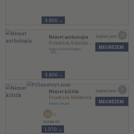
Könyvkötői kötés
,
320
oldal
3.800
,-Ft
30
Kapható pont:
Német anthologia
Friedrich Schiller
...
MEGNÉZEM
Singer és Wolfner Kiadása
,
1916
Könyvkötői vászonkötés
,
320
oldal
3.800
,-Ft
7
Kapható pont:
Német költők
Friedrich Hölderlin
...
MEGNÉZEM
Franklin-Társulat
Aranyozott gerincű kiadói vászonkötés
,
211
oldal
50
Élő Könyvek II.-Külföldi Klasszikusok sorozat
2.740 Ft
1.370
,-Ft