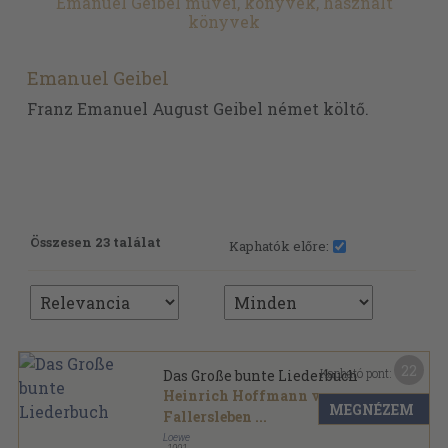
Emanuel Geibel művei, könyvek, használt
könyvek
Emanuel Geibel
Franz Emanuel August Geibel német költő.
Összesen 23 találat
Kaphatók előre:
22
Kapható pont:
Das Große bunte Liederbuch
Heinrich Hoffmann von
MEGNÉZEM
Fallersleben
...
Loewe