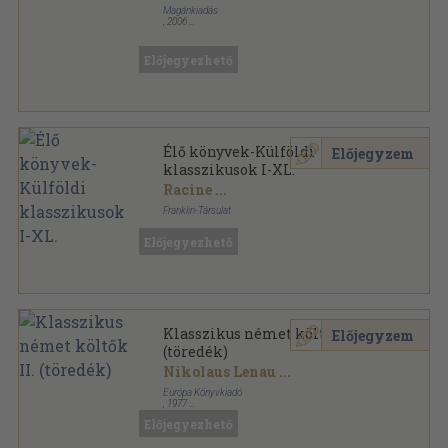
Magánkiadás
,
2006
Ragasztott papírkötés
,
107
oldal
Szalki Bernáth Attila versfordításai sorozat
Előjegyezhető
Élő könyvek-Külföldi
Előjegyzem
klasszikusok I-XL.
Racine
...
Franklin-Társulat
Aranyozott gerincű kiadói vászonkötés
,
8617
oldal
Előjegyezhető
Élő Könyvek-Külföldi Klasszikusok sorozat
Klasszikus német költők II.
Előjegyzem
(töredék)
Nikolaus Lenau
...
Európa Könyvkiadó
,
1977
Vászon
,
781
oldal
Előjegyezhető