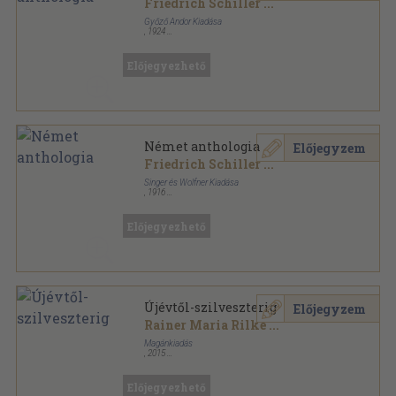
Friedrich Schiller
...
Győző Andor Kiadása
,
1924
Varrott papírkötés
,
320
oldal
Előjegyezhető
Német anthologia
Előjegyzem
Friedrich Schiller
...
Singer és Wolfner Kiadása
,
1916
Könyvkötői kötés
,
320
oldal
Előjegyezhető
Újévtől-szilveszterig
Előjegyzem
Rainer Maria Rilke
...
Magánkiadás
,
2015
Ragasztott papírkötés
,
239
oldal
Szalki Bernáth Attila versfordításai sorozat
Előjegyezhető