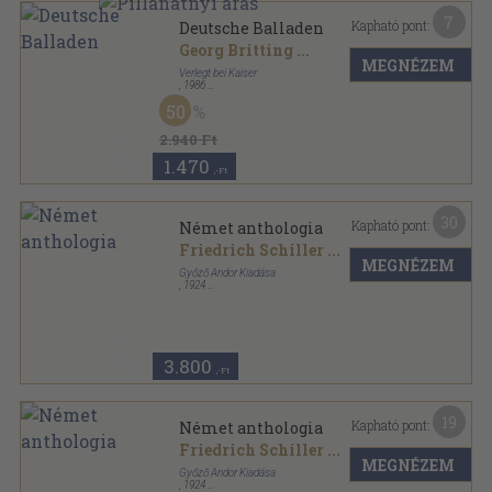
7
Kapható pont:
Deutsche Balladen
Georg Britting
...
MEGNÉZEM
Verlegt bei Kaiser
,
1986
Fűzött kemény papírkötés
,
447
oldal
50
2.940 Ft
1.470
,-Ft
30
Kapható pont:
Német anthologia
Friedrich Schiller
...
MEGNÉZEM
Győző Andor Kiadása
,
1924
Könyvkötői vászonkötés
,
320
oldal
3.800
,-Ft
19
Kapható pont:
Német anthologia
Friedrich Schiller
...
MEGNÉZEM
Győző Andor Kiadása
,
1924