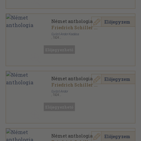
Német anthologia
Előjegyzem
Friedrich Schiller
...
Győző Andor Kiadása
,
1924
Félvászon
,
320
oldal
Előjegyezhető
Német anthologia
Előjegyzem
Friedrich Schiller
...
Győző Andor
,
1924
Könyvkötői kötés
,
320
oldal
Előjegyezhető
Német anthologia
Előjegyzem