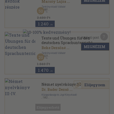
MEGNÉZEM
Marsóy Lujza
...
Tankönyvkiadó Vállalat
,
1980
50
Ragasztott papírkötés
,
252
oldal
2.480 Ft
1.240
,-Ft
7
Kapható pont:
Texte und Übungen für den
deutschen Sprachunterricht
MEGNÉZEM
Beke Dezsőné
...
Tankönyvkiadó Vállalat
,
1974
20
Ragasztott papírkötés
,
327
oldal
1.840 Ft
1.470
,-Ft
Német nyelvkönyv III-IV.
Előjegyzem
Dr. Bader Dezső
...
Közgazdasági és Jogi Könyvkiadó
,
1962
Varrott papírkötés
,
317
oldal
Előjegyezhető