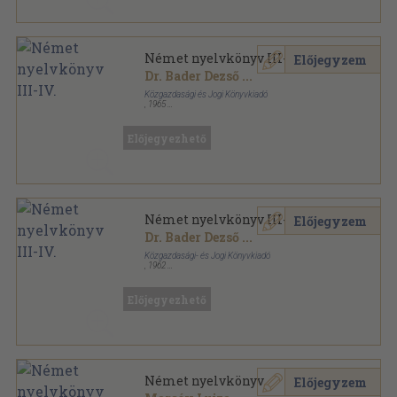
Német nyelvkönyv III-IV.
Előjegyzem
Dr. Bader Dezső
...
Közgazdasági és Jogi Könyvkiadó
,
1965
Varrott papírkötés
,
317
oldal
Előjegyezhető
Német nyelvkönyv III-IV.
Előjegyzem
Dr. Bader Dezső
...
Közgazdasági- és Jogi Könyvkiadó
,
1962
Fűzött keménykötés
,
316
oldal
Előjegyezhető
Német nyelvkönyv
Előjegyzem