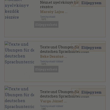
Német nyelvkönyv kezdők
Előjegyzem
részére
Marsóy Lujza
...
Tankönyvkiadó
,
1975
Ragasztott papírkötés
,
252
oldal
Előjegyezhető
Texte und Übungen für den
Előjegyzem
deutschen Sprachunterricht
Beke Dezsőné
...
Tankönyvkiadó Vállalat
,
1975
Ragasztott papírkötés
,
327
oldal
Előjegyezhető
Texte und Übungen für den
Előjegyzem
deutschen Sprachunterricht
Varga József
...
Tankönyvkiadó Vállalat
,
1980