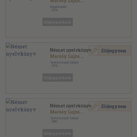
Marsóy Lujza
...
Magánkiadás
,
1974
Ragasztott papírkötés
,
252
oldal
Előjegyezhető
Német nyelvkönyv
Előjegyzem
Marsóy Lujza
...
Tankönyvkiadó Vállalat
,
1979
Ragasztott papírkötés
,
252
oldal
Előjegyezhető
Német nyelvkönyv
Előjegyzem
Marsóy Lujza
...
Tankönyvkiadó Vállalat
,
1982
Ragasztott papírkötés
,
252
oldal
Előjegyezhető