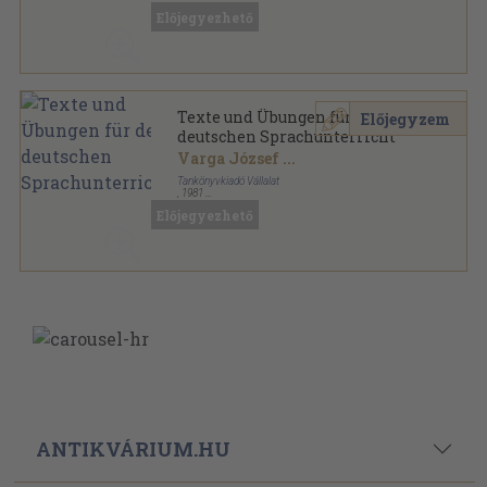
Ragasztott papírkötés
,
327
oldal
Előjegyezhető
Texte und Übungen für den
Előjegyzem
deutschen Sprachunterricht
Varga József
...
Tankönyvkiadó Vállalat
,
1981
Ragasztott papírkötés
,
327
oldal
Előjegyezhető
ANTIKVÁRIUM.HU