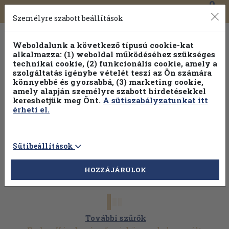
0
Toggle
Főmenü
Könyveink
navigation
Személyre szabott beállítások
Weboldalunk a következő típusú cookie-kat
alkalmazza: (1) weboldal működéséhez szükséges
technikai cookie, (2) funkcionális cookie, amely a
szolgáltatás igénybe vételét teszi az Ön számára
könnyebbé és gyorsabbá, (3) marketing cookie,
Válogasson több mint 1.000.000 kiadványunk közül
10-
amely alapján személyre szabott hirdetésekkel
100% kedvezménnyel!
kereshetjük meg Önt.
A sütiszabályzatunkat itt
érheti el.
Sütibeállítások
HOZZÁJÁRULOK
További szűrők