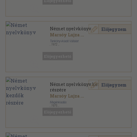
Előjegyezhető
Német nyelvkönyv
Előjegyzem
Marsóy Lujza
...
Tankönyvkiadó Vállalat
,
1972
Ragasztott papírkötés
,
188
oldal
Előjegyezhető
Német nyelvkönyv kezdők
Előjegyzem
részére
Marsóy Lujza
...
Magánkiadás
,
1975
Tűzött kötés
,
216
oldal
Előjegyezhető