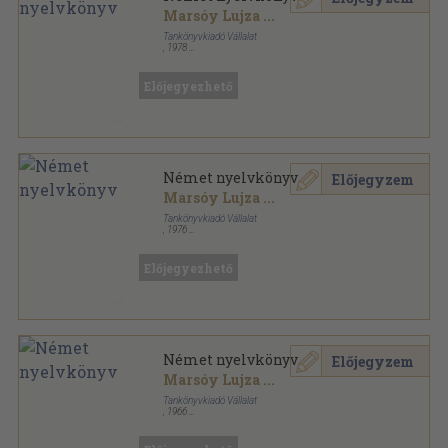
Marsóy Lujza
...
Tankönyvkiadó Vállalat
,
1978
Ragasztott papírkötés
,
252
oldal
Előjegyezhető
Német nyelvkönyv
Előjegyzem
Marsóy Lujza
...
Tankönyvkiadó Vállalat
,
1976
Ragasztott papírkötés
,
252
oldal
Előjegyezhető
Német nyelvkönyv
Előjegyzem
Marsóy Lujza
...
Tankönyvkiadó Vállalat
,
1966
Ragasztott papírkötés
,
188
oldal