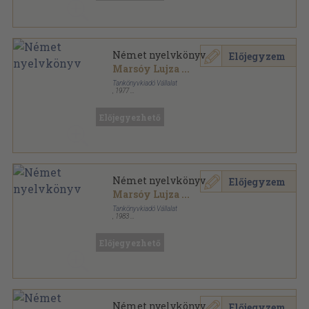
Német nyelvkönyv
Előjegyzem
Marsóy Lujza
...
Tankönyvkiadó Vállalat
,
1977
Ragasztott papírkötés
,
252
oldal
Előjegyezhető
Német nyelvkönyv
Előjegyzem
Marsóy Lujza
...
Tankönyvkiadó Vállalat
,
1983
Ragasztott papírkötés
,
252
oldal
Előjegyezhető
Német nyelvkönyv
Előjegyzem