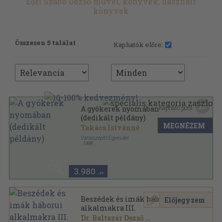
Eőri Szabó Dezső művei, könyvek, használt
könyvek
Összesen 5 találat
Kaphatók előre:
20
Kapható pont:
A gyökerek nyomában
(dedikált példány)
MEGNÉZEM
Takács Istvánné
Városszépítő Egyesület
,
1998
Ragasztott papírkötés
,
128
oldal
Helytörténeti sorozat sorozat
3.980
,-Ft
Beszédek és imák háborui
Előjegyzem
alkalmakra III.
Dr. Baltazár Dezső
...