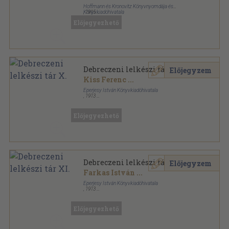
Hoffmann és Kronovitz Könyvnyomdája és
Könyvkiadóhivatala
,
1915
Könyvkötői vászonkötés
,
320
oldal
Előjegyezhető
Debreczeni lelkészi tár X.
Előjegyzem
Kiss Ferenc
...
Eperjesy István Könyvkiadóhivatala
,
1913
Fűzött keménykötés
,
630
oldal
Debreczeni lelkészi tár sorozat
Előjegyezhető
Debreczeni lelkészi tár XI.
Előjegyzem
Farkas István
...
Eperjesy István Könyvkiadóhivatala
,
1913
Vászon
,
630
oldal
Debreczeni lelkészi tár sorozat
Előjegyezhető