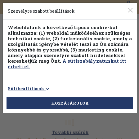
0
Toggle
Főmenü
Könyveink
navigation
Személyre szabott beállítások
Weboldalunk a következő típusú cookie-kat
alkalmazza: (1) weboldal működéséhez szükséges
technikai cookie, (2) funkcionális cookie, amely a
szolgáltatás igénybe vételét teszi az Ön számára
könnyebbé és gyorsabbá, (3) marketing cookie,
Válogasson több mint 1.000.000 kiadványunk közül
10-
amely alapján személyre szabott hirdetésekkel
100% kedvezménnyel!
kereshetjük meg Önt.
A sütiszabályzatunkat itt
érheti el.
Sütibeállítások
HOZZÁJÁRULOK
További szűrők