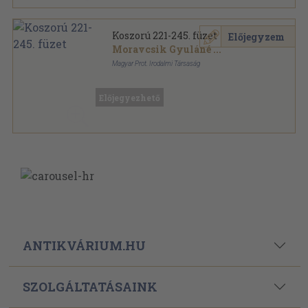
Koszorú 221-245. füzet
Előjegyzem
Moravcsik Gyuláné
...
Magyar Prot. Irodalmi Társaság
Könyvkötői vászonkötés
,
442
oldal
Koszorú sorozat
Előjegyezhető
ANTIKVÁRIUM.HU
SZOLGÁLTATÁSAINK