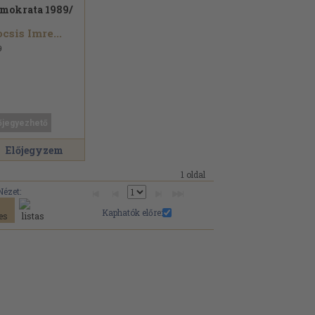
mokrata 1989/
csis Imre...
9
őjegyezhető
Előjegyzem
1 oldal
Nézet:
Kaphatók előre: