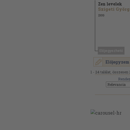
Zen levelek
Szigeti Györ
1999
Előjegyezhető
Előjegyzem
1 - 24 találat, összesen 
Rendez