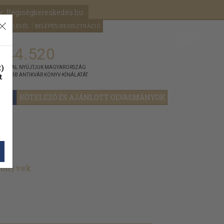
k: Régiségkereskedés.hu
A kosaram
HÍRLEVÉL
BELÉPÉS/REGISZTRÁCIÓ
MÉG
0
5000
Ft
144.520
)
ÁNNYAL NYÚJTJUK MAGYARORSZÁG
t
GYOBB ANTIKVÁR KÖNYV-KÍNÁLATÁT
YOK
KÖTELEZŐ ÉS AJÁNLOTT OLVASMÁNYOK
 könyvek