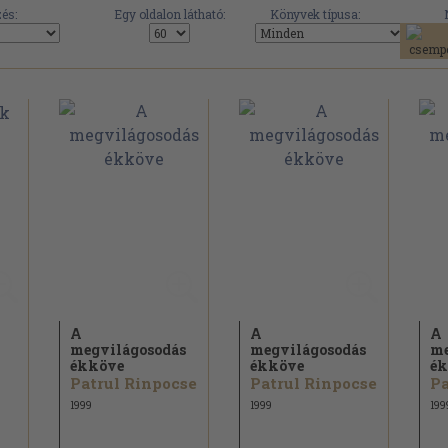
és:
Egy oldalon látható:
Könyvek típusa:
A
A
A
megvilágosodás
megvilágosodás
me
ékköve
ékköve
ék
Patrul Rinpocse
Patrul Rinpocse
Pa
1999
1999
199