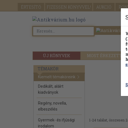
ÉRTESÍTŐ
FIZESSEN
KÖNYVVEL!
AUKCIÓ
PON
W
(
f
t
m
ÚJ KÖNYVEK
MOST ÉRKEZETT
h
s
TÉMAKÖR
Kiemelt témaköreink
S
Dedikált, aláírt
kiadványok
Regény, novella,
elbeszélés
Gyermek- és ifjúsági
1-24 találat, összesen 2
irodalom