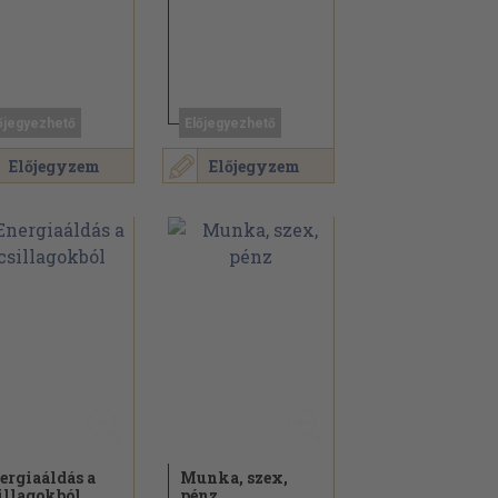
őjegyezhető
Előjegyezhető
Előjegyzem
Előjegyzem
ergiaáldás a
Munka, szex,
illagokból
pénz