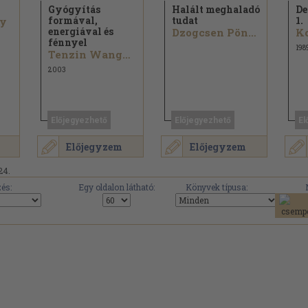
Gyógyítás
Halált meghaladó
De
formával,
tudat
1.
gy
energiával és
Dzogcsen Pönlop
Ko
fénnyel
198
Tenzin Wangyal Rinpócse
2003
Előjegyezhető
Előjegyezhető
El
Előjegyzem
Előjegyzem
24.
és:
Egy oldalon látható:
Könyvek típusa: