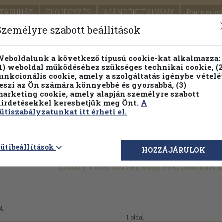
TÁRUHÁZ
ELŐJEGYZÉS
AJÁNDÉKUTALVÁNY
Partnerün
SZÁLLÍTÁS
SEGÍTSÉG
Személyre szabott beállítások
1.
Részletes kereső
Témaköri fa
eboldalunk a következő típusú cookie-kat alkalmazza:
1) weboldal működéséhez szükséges technikai cookie, (2
KIADV
unkcionális cookie, amely a szolgáltatás igénybe vételé
LEGNA
eszi az Ön számára könnyebbé és gyorsabbá, (3)
arketing cookie, amely alapján személyre szabott
PILLANATNYI ÁRAINK
FENNTARTHATÓ OLVASMÁN
irdetésekkel kereshetjük meg Önt.
A
ütiszabályzatunkat itt érheti el.
ütibeállítások
HOZZÁJÁRULOK
Erdődy Péter művei, könyvek, használt
4.
1 oldal