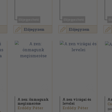
Előjegyezhető
Előjegyezhető
El
Előjegyzem
Előjegyzem
A zen: önmagunk
A zen virágai és
Az
megismerése
levelei
Erdődy Péter
Erdődy Péter
199
Csögyam Trungpa