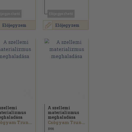
őjegyezhető
Előjegyezhető
Előjegyzem
Előjegyzem
szellemi
A szellemi
terializmus
materializmus
ghaladása
meghaladása
Csögyam Trungpa
Csögyam Trungpa
1998