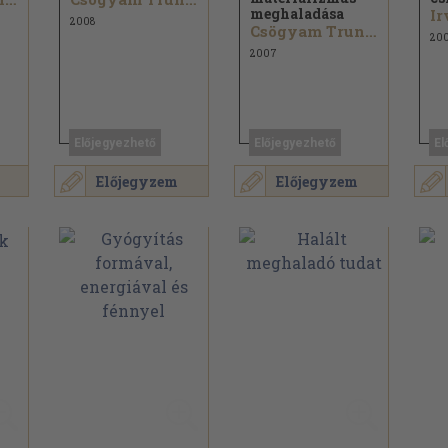
meghaladása
Ir
2008
Csögyam Trungpa
20
2007
Előjegyezhető
Előjegyezhető
El
Előjegyzem
Előjegyzem