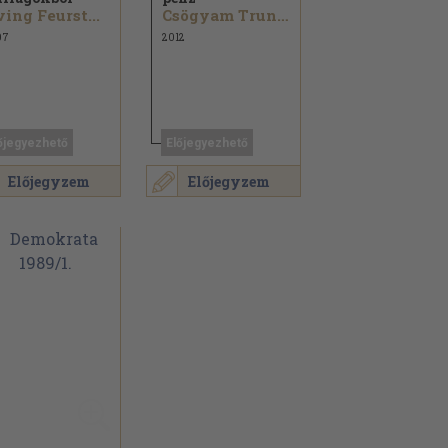
ving Feurst...
Csögyam Trungpa
07
2012
őjegyezhető
Előjegyezhető
Előjegyzem
Előjegyzem