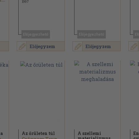
1997
Előjegyezhető
Előjegyezhető
El
Előjegyzem
Előjegyzem
ka
Az őrületen túl
A szellemi
En
materializmus
cs
Csögyam Trungpa
Csögyam Trungpa