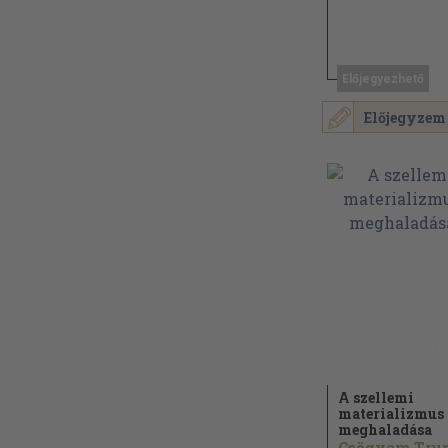
Előjegyezhető
Előjegyzem
A szellemi
materializmus
meghaladása