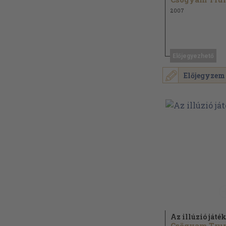
2007
Előjegyezhető
Előjegyzem
Az illúzió játé