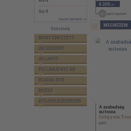
Krimi
4.200
,-Ft
Sci-fi
63
pont kapható
összes témakör >>
MEGNÉZEM
Szűrések
MOST ÉRKEZETT
ÁR SZERINT
ÁLLAPOT
PILLANATNYI ÁR
KIADÁS ÉVE
NYELV
KÜLÖNLEGESSÉGEK
A szabadság
mítosza
2007