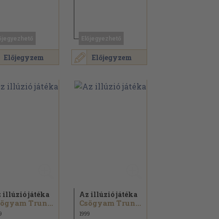
őjegyezhető
Előjegyezhető
Előjegyzem
Előjegyzem
 illúzió játéka
Az illúzió játéka
Csögyam Trungpa
Csögyam Trungpa
9
1999