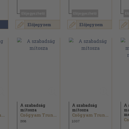
Előjegyezhető
Előjegyezhető
El
Előjegyzem
Előjegyzem
A szabadság
A szabadság
A 
mítosza
mítosza
ma
me
Csögyam Trungpa
Csögyam Trungpa
Csögyam Trungpa
1998
2007