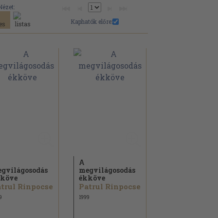
Nézet:
Kaphatók előre:
A
gvilágosodás
megvilágosodás
köve
ékköve
trul Rinpocse
Patrul Rinpocse
9
1999