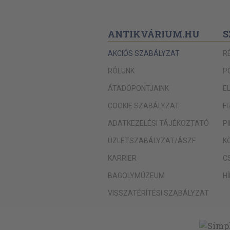
ANTIKVÁRIUM.HU
S
AKCIÓS SZABÁLYZAT
R
RÓLUNK
P
ÁTADÓPONTJAINK
E
COOKIE SZABÁLYZAT
F
ADATKEZELÉSI TÁJÉKOZTATÓ
P
ÜZLETSZABÁLYZAT/ÁSZF
K
KARRIER
C
BAGOLYMÚZEUM
H
VISSZATÉRÍTÉSI SZABÁLYZAT