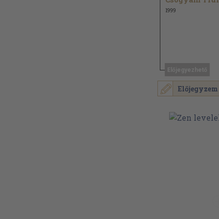
1999
Előjegyezhető
Előjegyzem