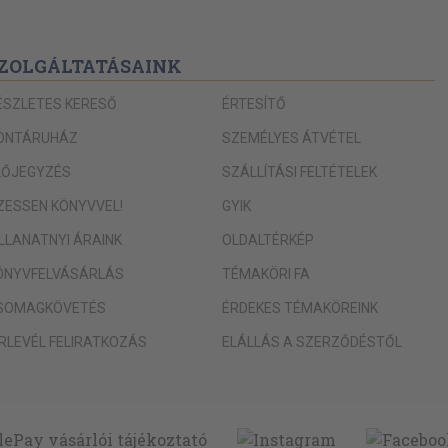
ZOLGÁLTATÁSAINK
ÉSZLETES KERESŐ
ÉRTESÍTŐ
ONTÁRUHÁZ
SZEMÉLYES ÁTVÉTEL
LŐJEGYZÉS
SZÁLLÍTÁSI FELTÉTELEK
IZESSEN KÖNYVVEL!
GYIK
ILLANATNYI ÁRAINK
OLDALTÉRKÉP
ÖNYVFELVÁSÁRLÁS
TÉMAKÖRI FA
SOMAGKÖVETÉS
ÉRDEKES TÉMAKÖREINK
ÍRLEVÉL FELIRATKOZÁS
ELÁLLÁS A SZERZŐDÉSTŐL