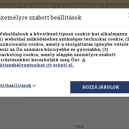
TÁRUHÁZ
ELŐJEGYZÉS
AJÁNDÉKUTALVÁNY
Partnerün
SZÁLLÍTÁS
SEGÍTSÉG
Személyre szabott beállítások
1.
Részletes kereső
Témaköri fa
eboldalunk a következő típusú cookie-kat alkalmazza:
1) weboldal működéséhez szükséges technikai cookie, (2
KIADV
unkcionális cookie, amely a szolgáltatás igénybe vételé
LEGNA
eszi az Ön számára könnyebbé és gyorsabbá, (3)
arketing cookie, amely alapján személyre szabott
PILLANATNYI ÁRAINK
FENNTARTHATÓ OLVASMÁN
irdetésekkel kereshetjük meg Önt.
A
ütiszabályzatunkat itt érheti el.
ütibeállítások
HOZZÁJÁRULOK
Erdőkürti Zsuzsanna művei, könyvek, haszn
.
1 oldal