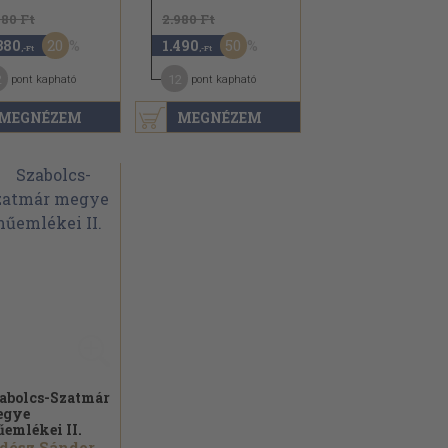
980 Ft
2.980 Ft
20
50
380
1.490
,-Ft
,-Ft
2
12
pont kapható
pont kapható
MEGNÉZEM
MEGNÉZEM
abolcs-Szatmár
egye
emlékei II.
dész Sándor...