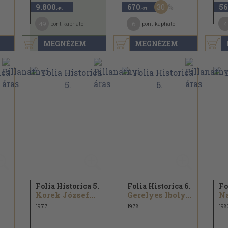
30
9.800
670
56
,-Ft
,-Ft
49
6
4
pont kapható
pont kapható
MEGNÉZEM
MEGNÉZEM
Folia Historica 5.
Folia Historica 6.
Fo
Korek József...
Gerelyes Ibolya...
Na
1977
1978
198