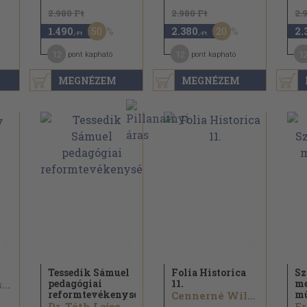
2.980 Ft
2.980 Ft
2.
50
20
1.490
2.380
2.
,-Ft
,-Ft
12
12
1
pont kapható
pont kapható
MEGNÉZEM
MEGNÉZEM
Tessedik Sámuel
Folia Historica
Sz
pedagógiai
11.
m
..
reformtevékenysége
mű
Cennerné Wilhelmb Gizella...
Dr. Tóth Lajos
Er