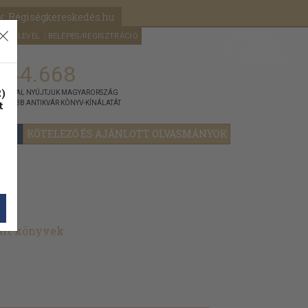
k: Régiségkereskedés.hu
A kosaram
HÍRLEVÉL
BELÉPÉS/REGISZTRÁCIÓ
MÉG
0
5000
Ft
144.668
)
ÁNNYAL NYÚJTJUK MAGYARORSZÁG
t
GYOBB ANTIKVÁR KÖNYV-KÍNÁLATÁT
YOK
KÖTELEZŐ ÉS AJÁNLOTT OLVASMÁNYOK
ált könyvek