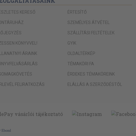
ZOLGÁLTATÁSAINK
ÉSZLETES KERESŐ
ÉRTESÍTŐ
ONTÁRUHÁZ
SZEMÉLYES ÁTVÉTEL
LŐJEGYZÉS
SZÁLLÍTÁSI FELTÉTELEK
IZESSEN KÖNYVVEL!
GYIK
ILLANATNYI ÁRAINK
OLDALTÉRKÉP
ÖNYVFELVÁSÁRLÁS
TÉMAKÖRI FA
SOMAGKÖVETÉS
ÉRDEKES TÉMAKÖREINK
ÍRLEVÉL FELIRATKOZÁS
ELÁLLÁS A SZERZŐDÉSTŐL
y
Ebond