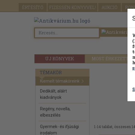
ÉRTESÍTŐ
FIZESSEN
KÖNYVVEL!
AUKCIÓ
PON
W
(
f
t
m
ÚJ KÖNYVEK
MOST ÉRKEZETT
h
s
TÉMAKÖR
Kiemelt témaköreink
S
Dedikált, aláírt
kiadványok
Regény, novella,
elbeszélés
Gyermek- és ifjúsági
1-14 találat, összesen 14
irodalom