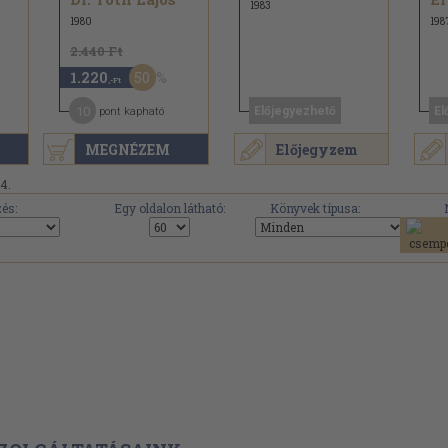
1983
1980
198
2.440 Ft
50
1.220
,-Ft
10
Előjegyezhető
El
pont kapható
MEGNÉZEM
Előjegyzem
14.
és:
Egy oldalon látható:
Könyvek típusa: