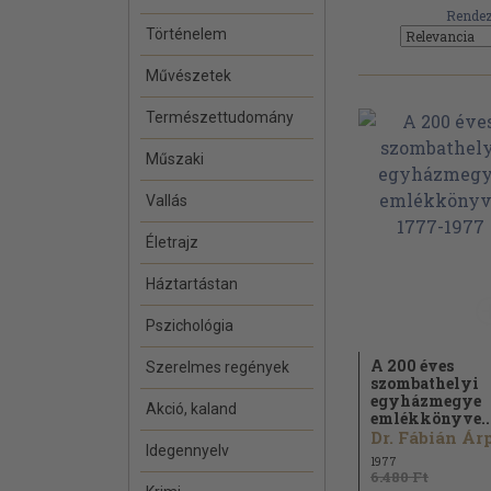
Rendez
Történelem
Művészetek
Természettudomány
Műszaki
Vallás
Életrajz
Háztartástan
Pszichológia
A 200 éves
Szerelmes regények
szombathelyi
egyházmegye
Akció, kaland
emlékkönyve..
Idegennyelv
1977
6.480 Ft