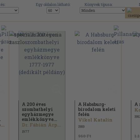
és:
Egy oldalon látható:
Könyvek típusa:
A 200 éves
A Habsburg-
A 
szombathelyi
birodalom keleti
Ko
egyházmegye
felén
198
.
emlékkönyve...
Vikol Katalin
Dr. Fábián Árpád...
Dr. Fábián Árpád...
1989
1977
960 Ft
1.