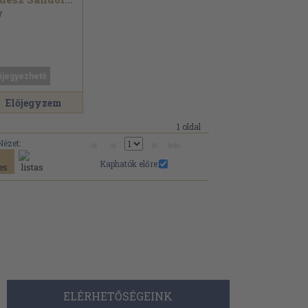
7
őjegyezhető
Előjegyzem
1 oldal
Nézet:
Kaphatók előre:
ELÉRHETŐSÉGEINK