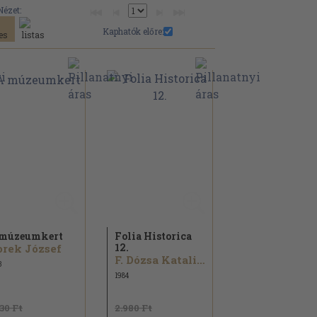
Nézet:
Kaphatók előre:
múzeumkert
Folia Historica
12.
rek József
F. Dózsa Katalin...
3
1984
130 Ft
2.980 Ft