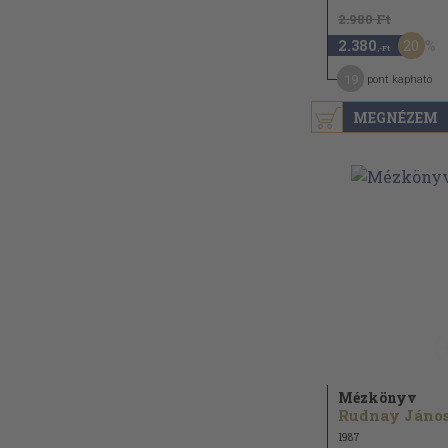
2.980 Ft
20
2.380
,-Ft
19
pont kapható
MEGNÉZEM
Mézkönyv
Rudnay János.
1987