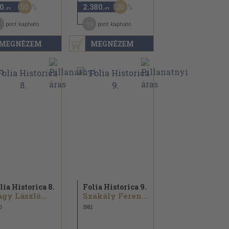
50
20
0
2.380
,-Ft
,-Ft
19
pont kapható
pont kapható
MEGNÉZEM
MEGNÉZEM
lia Historica 8.
Folia Historica 9.
gy László...
Szakály Ferenc...
0
1981