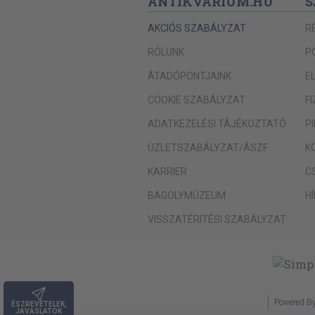
ANTIKVÁRIUM.HU
S
AKCIÓS SZABÁLYZAT
R
RÓLUNK
P
ÁTADÓPONTJAINK
E
COOKIE SZABÁLYZAT
F
ADATKEZELÉSI TÁJÉKOZTATÓ
P
ÜZLETSZABÁLYZAT/ÁSZF
K
KARRIER
C
BAGOLYMÚZEUM
H
VISSZATÉRÍTÉSI SZABÁLYZAT
Powered B
ÉSZREVÉTELEK,
JAVASLATOK