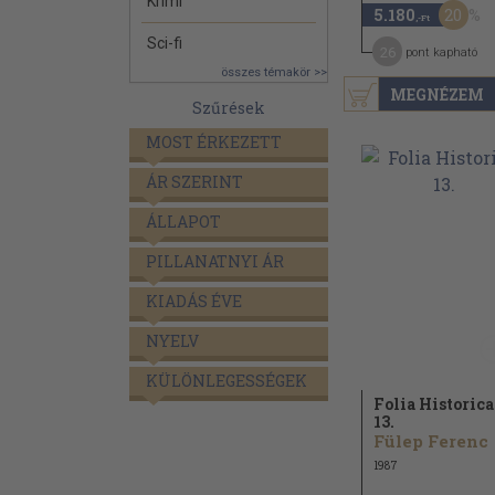
Krimi
20
5.180
,-Ft
Sci-fi
26
pont kapható
összes témakör >>
MEGNÉZEM
Szűrések
MOST ÉRKEZETT
ÁR SZERINT
ÁLLAPOT
PILLANATNYI ÁR
KIADÁS ÉVE
NYELV
KÜLÖNLEGESSÉGEK
Folia Historica
13.
Fülep Ferenc
1987