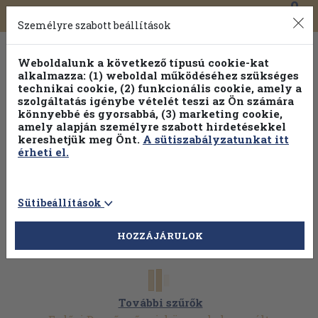
0
Toggle
Főmenü
Könyveink
navigation
Személyre szabott beállítások
Weboldalunk a következő típusú cookie-kat
alkalmazza: (1) weboldal működéséhez szükséges
technikai cookie, (2) funkcionális cookie, amely a
szolgáltatás igénybe vételét teszi az Ön számára
könnyebbé és gyorsabbá, (3) marketing cookie,
amely alapján személyre szabott hirdetésekkel
kereshetjük meg Önt.
A sütiszabályzatunkat itt
érheti el.
Sütibeállítások
HOZZÁJÁRULOK
További szűrők