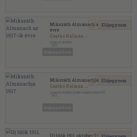
Mikszáth Almanach az 1917-ik
Előjegyzem
évre
Csathó Kálmán
...
Singer és Wolfner
,
1917
Aranyozott vászon Gottermayer kötés
,
248
oldal
Előjegyezhető
Egyetemes Regénytár sorozat
Mikszáth Almanachja 1917
Előjegyzem
Csathó Kálmán
...
Singer és Wolfner Új Idők Irodalmi Intézet Rt.
,
1917
Könyvkötői kötés
,
238
oldal
Előjegyezhető
Uj Idők 1911. október 1.-1912.
Előjegyzem