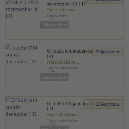
szeptember 20. I-II.
Farkas István
...
Singer és Wolfner
,
1912
Aranyozott kiadói egész vászonkötés
,
1340
oldal
Előjegyezhető
Uj Idők sorozat
Uj Idők 1914. január-december
Előjegyzem
I-II.
Rózsa Miklós
...
Singer és Wolfner Kiadása
,
1914
Könyvkötői kötés
,
1360
oldal
Előjegyezhető
Uj Idők sorozat
Uj Idők 1914. január-december
Előjegyzem
I-II.
Rózsa Miklós
...
Singer és Wolfner Kiadása
,
1914
Aranyozott kiadói egész vászonkötés
,
1360
oldal