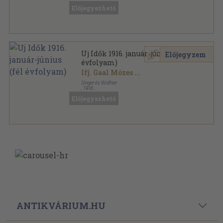
Aranyozott kiadói egész vászonkötés
,
644
oldal
Előjegyezhető
Uj Idők sorozat
Uj Idők 1916. január-június (fél
Előjegyzem
évfolyam)
Ifj. Gaal Mózes
...
Singer és Wolfner
,
1916
Aranyozott kiadói egész vászonkötés
,
644
oldal
Előjegyezhető
Uj Idők sorozat
ANTIKVÁRIUM.HU