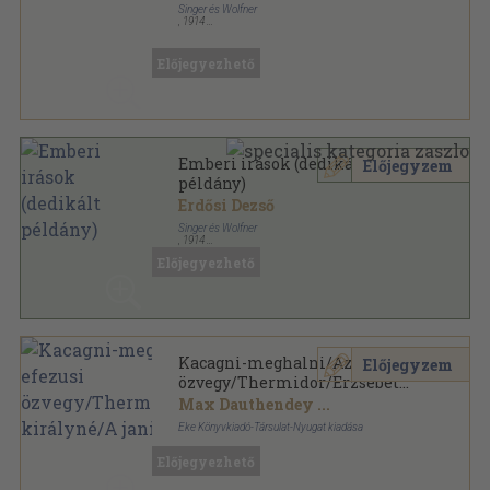
Singer és Wolfner
,
1914
Aranyozott gerincű kiadói vászonkötés
,
190
oldal
Az otthon könyvtára sorozat
Előjegyezhető
Emberi irások (dedikált
Előjegyzem
példány)
Erdősi Dezső
Singer és Wolfner
,
1914
Könyvkötői kötés
,
190
oldal
Előjegyezhető
Kacagni-meghalni/Az efezusi
Előjegyzem
özvegy/Thermidor/Erzsébet
királyné/A janika
Max Dauthendey
...
Eke Könyvkiadó-Társulat-Nyugat kiadása
Könyvkötői vászonkötés
,
209
oldal
Előjegyezhető