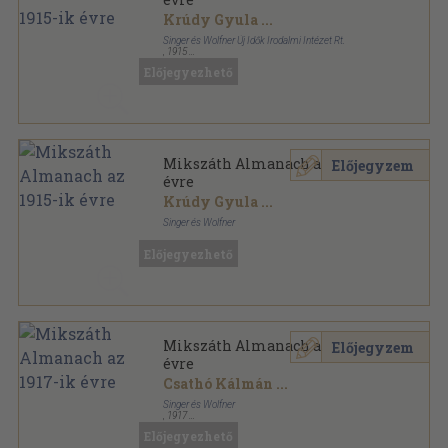
Krúdy Gyula
...
Singer és Wolfner Új Idők Irodalmi Intézet Rt.
,
1915
Fűzött keménykötés
,
264
oldal
Előjegyezhető
Egyetemes Regénytár sorozat
Mikszáth Almanach az 1915-ik
Előjegyzem
évre
Krúdy Gyula
...
Singer és Wolfner
Aranyozott vászon Gottermayer kötés
,
264
oldal
Előjegyezhető
Egyetemes Regénytár sorozat
Mikszáth Almanach az 1917-ik
Előjegyzem
évre
Csathó Kálmán
...
Singer és Wolfner
,
1917
Aranyozott vászon Gottermayer kötés
,
226
oldal
Előjegyezhető
Egyetemes Regénytár sorozat