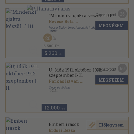
26
Kapható pont:
"Mindenki ujakra készül..." III.
Révész Béla
...
MEGNÉZEM
Magyar Tudományos Akadémia Irodalomtörténeti
Intézet
,
1960
Vászon
,
741
oldal
20
Irodalom-szocializmus sorozat
6.580 Ft
5.260
,-Ft
60
Kapható pont:
Uj Idők 1911. október-1912.
szeptember I-II.
MEGNÉZEM
Farkas István
...
Singer és Wolfner
,
1912
Könyvkötői kötés
,
1340
oldal
Uj Idők sorozat
12.000
,-Ft
Emberi irások
Előjegyzem
Erdősi Dezső