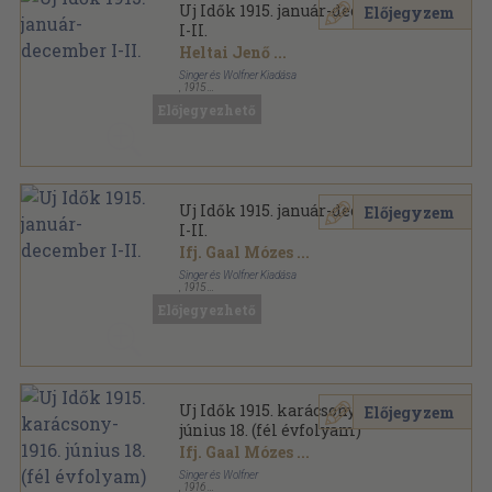
Uj Idők 1915. január-december
Előjegyzem
I-II.
Heltai Jenő
...
Singer és Wolfner Kiadása
,
1915
Aranyozott kiadói egész vászonkötés
,
1312
oldal
Előjegyezhető
Uj Idők sorozat
Uj Idők 1915. január-december
Előjegyzem
I-II.
Ifj. Gaal Mózes
...
Singer és Wolfner Kiadása
,
1915
Aranyozott kiadói egész vászonkötés
,
1312
oldal
Előjegyezhető
Uj Idők sorozat
Uj Idők 1915. karácsony-1916.
Előjegyzem
június 18. (fél évfolyam)
Ifj. Gaal Mózes
...
Singer és Wolfner
,
1916