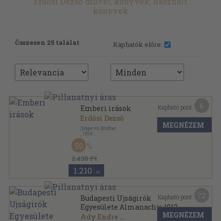
Erdősi Dezső művei, könyvek, használt
könyvek
Összesen 25 találat
Kaphatók előre:
6
Kapható pont:
Emberi irások
Erdősi Dezső
MEGNÉZEM
Singer és Wolfner
,
1914
Könyvkötői kötés
,
190
oldal
50
2.430 Ft
1.210
,-Ft
72
Kapható pont:
Budapesti Ujságirók
Egyesülete Almanachja 1912
MEGNÉZEM
Ady Endre
...