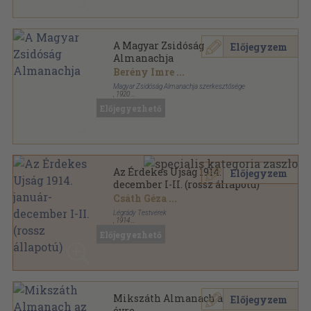
A Magyar Zsidóság
Előjegyzem
Almanachja
Berény Imre
...
Magyar Zsidóság Almanachja szerkesztősége
,
1920
Plüss könyvkötői kötés
,
190
oldal
Előjegyezhető
Az Érdekes Ujság 1914. január-
Előjegyzem
december I-II. (rossz állapotú)
Csáth Géza
...
Légrády Testvérek
,
1914
Színezett egész vászonkötés
,
2080
oldal
Előjegyezhető
Az Érdekes Ujság sorozat
Mikszáth Almanach az 1915-ik
Előjegyzem
évre