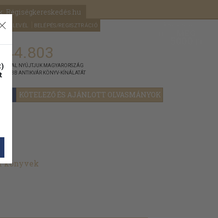
k: Régiségkereskedés.hu
A kosaram
HÍRLEVÉL
BELÉPÉS/REGISZTRÁCIÓ
MÉG
0
5000
Ft
144.803
)
ÁNNYAL NYÚJTJUK MAGYARORSZÁG
t
GYOBB ANTIKVÁR KÖNYV-KÍNÁLATÁT
YOK
KÖTELEZŐ ÉS AJÁNLOTT OLVASMÁNYOK
lt könyvek