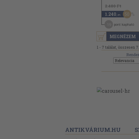
2.480 Ft
50
1.240
,-Ft
19
pont kapható
MEGNÉZEM
1 - 7 találat, összesen 7
Rendez
ANTIKVÁRIUM.HU
S