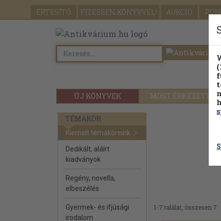
ÉRTESÍTŐ
FIZESSEN
KÖNYVVEL!
AUKCIÓ
PON
W
(
f
t
m
ÚJ KÖNYVEK
MOST ÉRKEZETT
h
s
TÉMAKÖR
Kiemelt témaköreink
S
Dedikált, aláírt
kiadványok
Regény, novella,
elbeszélés
Gyermek- és ifjúsági
1-7 találat, összesen 7.
irodalom