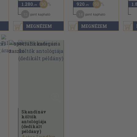
30
50
1.280
920
1.
,-Ft
,-Ft
12
14
pont kapható
pont kapható
MEGNÉZEM
MEGNÉZEM
Skandináv
költők
antológiája
(dedikált
példány)
Artur Lundkvist...