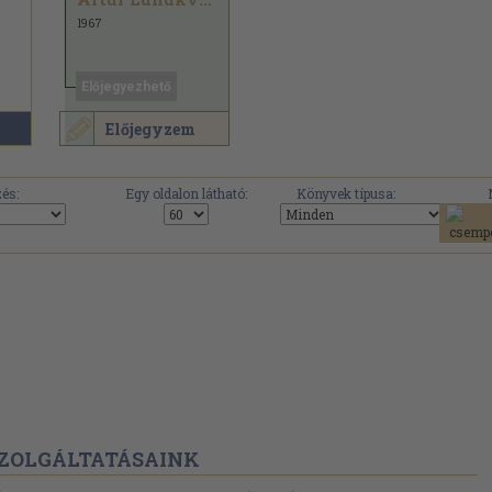
1967
Előjegyezhető
Előjegyzem
.
és:
Egy oldalon látható:
Könyvek típusa:
ZOLGÁLTATÁSAINK