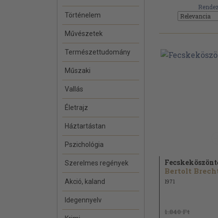
Rendez
Történelem
Művészetek
Természettudomány
Műszaki
Vallás
Életrajz
Háztartástan
Pszichológia
Fecskeköszönt
Szerelmes regények
Bertolt Brecht
Akció, kaland
1971
Idegennyelv
1.840 Ft