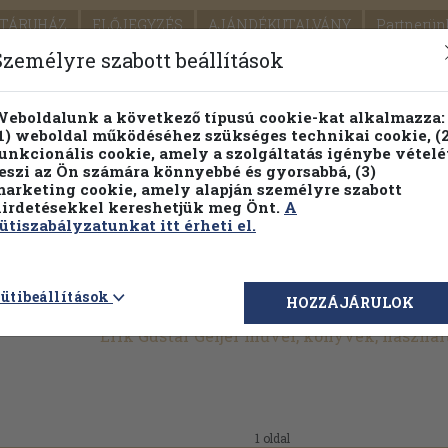
TÁRUHÁZ
ELŐJEGYZÉS
AJÁNDÉKUTALVÁNY
Partnerün
SZÁLLÍTÁS
SEGÍTSÉG
Személyre szabott beállítások
1.
Részletes kereső
Témaköri fa
eboldalunk a következő típusú cookie-kat alkalmazza:
1) weboldal működéséhez szükséges technikai cookie, (2
KIADV
unkcionális cookie, amely a szolgáltatás igénybe vételé
LEGNA
eszi az Ön számára könnyebbé és gyorsabbá, (3)
arketing cookie, amely alapján személyre szabott
PILLANATNYI ÁRAINK
FENNTARTHATÓ OLVASMÁN
irdetésekkel kereshetjük meg Önt.
A
ütiszabályzatunkat itt érheti el.
ütibeállítások
HOZZÁJÁRULOK
Erik Gustaf Geijer művei, könyvek, haszná
1 oldal