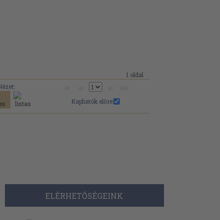
1 oldal
Nézet:
Kaphatók előre:
ELÉRHETŐSÉGEINK