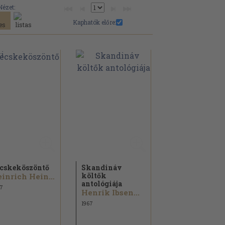
Nézet:
Kaphatók előre:
cskeköszöntő
Skandináv
költők
Heinrich Heine...
antológiája
7
Henrik Ibsen...
1967