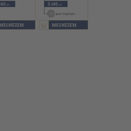
840
3.140
,-Ft
,-Ft
25
pont kapható
MEGNÉZEM
MEGNÉZEM