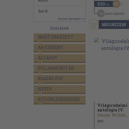
Krimi
50
920
,-Ft
Sci-fi
14
pont kapható
összes témakör >>
MEGNÉZEM
Szűrések
MOST ÉRKEZETT
ÁR SZERINT
ÁLLAPOT
PILLANATNYI ÁR
KIADÁS ÉVE
NYELV
KÜLÖNLEGESSÉGEK
Világirodalmi
antológia IV.
Oscar Wilde...
1956