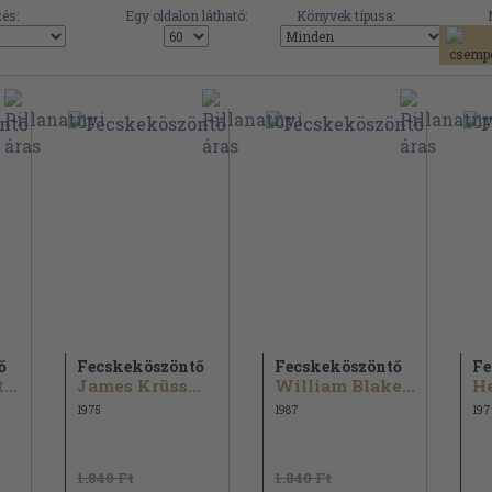
és:
Egy oldalon látható:
Könyvek típusa:
ő
Fecskeköszöntő
Fecskeköszöntő
Fe
...
James Krüss...
William Blake...
1975
1987
197
1.840 Ft
1.840 Ft