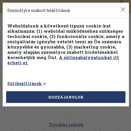
0
Toggle
Főmenü
Könyveink
navigation
Személyre szabott beállítások
Weboldalunk a következő típusú cookie-kat
alkalmazza: (1) weboldal működéséhez szükséges
technikai cookie, (2) funkcionális cookie, amely a
szolgáltatás igénybe vételét teszi az Ön számára
könnyebbé és gyorsabbá, (3) marketing cookie,
amely alapján személyre szabott hirdetésekkel
kereshetjük meg Önt.
A sütiszabályzatunkat itt
érheti el.
Sütibeállítások
HOZZÁJÁRULOK
További szűrők