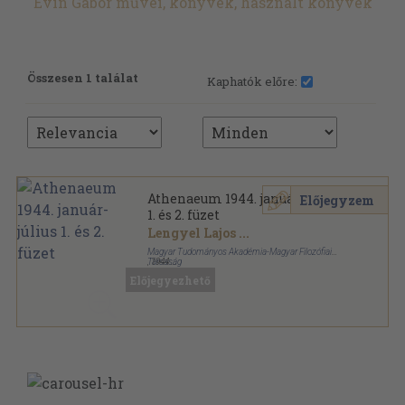
Evin Gábor művei, könyvek, használt könyvek
Összesen 1 találat
Kaphatók előre:
Athenaeum 1944. január-július
Előjegyzem
1. és 2. füzet
Lengyel Lajos
...
Magyar Tudományos Akadémia-Magyar Filozófiai
Társaság
,
1944
Fűzött papírkötés
,
96
oldal
Előjegyezhető
Athenaeum sorozat