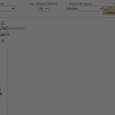
és:
Egy oldalon látható:
Könyvek típusa:
t
s
4.