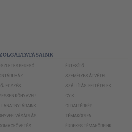
ZOLGÁLTATÁSAINK
ÉSZLETES KERESŐ
ÉRTESÍTŐ
ONTÁRUHÁZ
SZEMÉLYES ÁTVÉTEL
LŐJEGYZÉS
SZÁLLÍTÁSI FELTÉTELEK
IZESSEN KÖNYVVEL!
GYIK
ILLANATNYI ÁRAINK
OLDALTÉRKÉP
ÖNYVFELVÁSÁRLÁS
TÉMAKÖRI FA
SOMAGKÖVETÉS
ÉRDEKES TÉMAKÖREINK