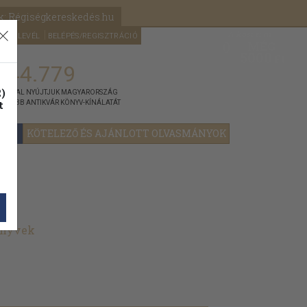
k: Régiségkereskedés.hu
A kosaram
HÍRLEVÉL
BELÉPÉS/REGISZTRÁCIÓ
MÉG
0
5000
Ft
144.779
)
ÁNNYAL NYÚJTJUK MAGYARORSZÁG
t
GYOBB ANTIKVÁR KÖNYV-KÍNÁLATÁT
YOK
KÖTELEZŐ ÉS AJÁNLOTT OLVASMÁNYOK
önyvek