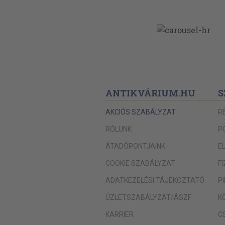
ANTIKVÁRIUM.HU
S
AKCIÓS SZABÁLYZAT
R
RÓLUNK
P
ÁTADÓPONTJAINK
E
COOKIE SZABÁLYZAT
F
ADATKEZELÉSI TÁJÉKOZTATÓ
P
ÜZLETSZABÁLYZAT/ÁSZF
K
KARRIER
C