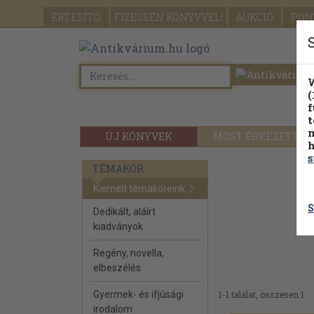
ÉRTESÍTŐ
FIZESSEN
KÖNYVVEL!
AUKCIÓ
PON
W
(
f
t
m
ÚJ KÖNYVEK
MOST ÉRKEZETT
h
s
TÉMAKÖR
Kiemelt témaköreink
S
Dedikált, aláírt
kiadványok
Regény, novella,
elbeszélés
Gyermek- és ifjúsági
1-1 találat, összesen 1.
irodalom