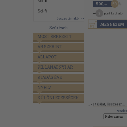
Krimi
50
590
,-Ft
Sci-fi
3
pont kapható
összes témakör >>
MEGNÉZEM
Szűrések
MOST ÉRKEZETT
ÁR SZERINT
ÁLLAPOT
PILLANATNYI ÁR
KIADÁS ÉVE
NYELV
KÜLÖNLEGESSÉGEK
1 - 1 találat, összesen 1.
Rendez