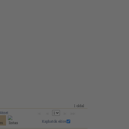
1 oldal
Nézet:
Kaphatók előre: