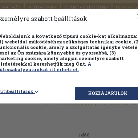
TÁRUHÁZ
ELŐJEGYZÉS
AJÁNDÉKUTALVÁNY
Partnerün
SZÁLLÍTÁS
SEGÍTSÉG
Személyre szabott beállítások
1.
Részletes kereső
Témaköri fa
eboldalunk a következő típusú cookie-kat alkalmazza:
1) weboldal működéséhez szükséges technikai cookie, (2
KIADV
unkcionális cookie, amely a szolgáltatás igénybe vételé
LEGNA
eszi az Ön számára könnyebbé és gyorsabbá, (3)
arketing cookie, amely alapján személyre szabott
PILLANATNYI ÁRAINK
FENNTARTHATÓ OLVASMÁN
irdetésekkel kereshetjük meg Önt.
A
ütiszabályzatunkat itt érheti el.
ütibeállítások
HOZZÁJÁRULOK
F. Berencz művei, könyvek, használt k
1 oldal