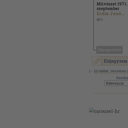
Művészet 1971.
szeptember
Erdős Jenő...
1971
Előjegyezhető
Előjegyzem
1 - 22 találat, összesen 
Rendez