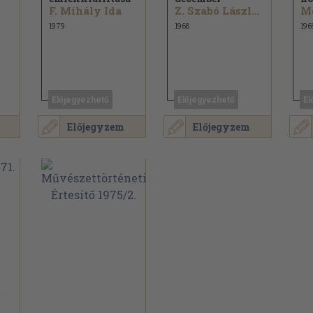
F. Mihály Ida
Z. Szabó László...
1979
1968
196
Előjegyezhető
Előjegyezhető
El
Előjegyzem
Előjegyzem