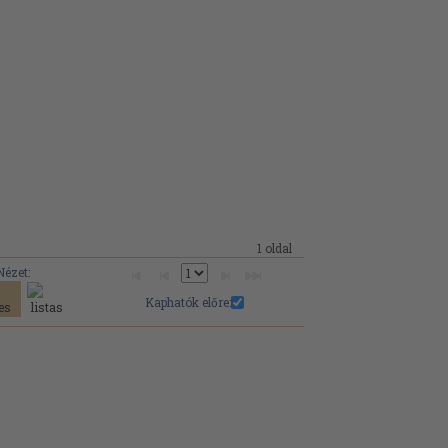
1 oldal
Nézet:
Kaphatók előre: