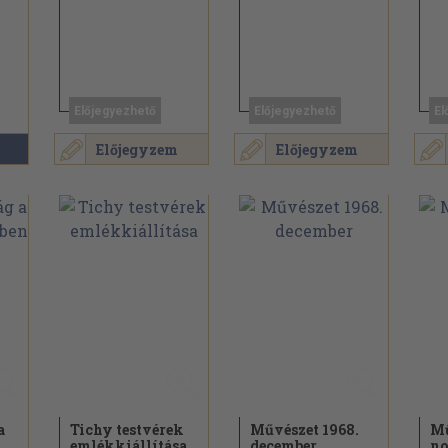
Előjegyezhető
Előjegyezhető
El
Előjegyzem
Előjegyzem
a
Tichy testvérek
Művészet 1968.
Mű
emlékkiállítása
december
no