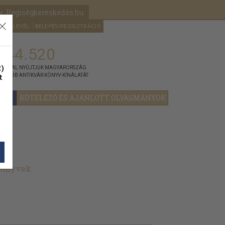
k: Régiségkereskedés.hu
A kosaram
HÍRLEVÉL
BELÉPÉS/REGISZTRÁCIÓ
MÉG
0
5000
Ft
144.520
)
ÁNNYAL NYÚJTJUK MAGYARORSZÁG
t
GYOBB ANTIKVÁR KÖNYV-KÍNÁLATÁT
YOK
KÖTELEZŐ ÉS AJÁNLOTT OLVASMÁNYOK
 könyvek