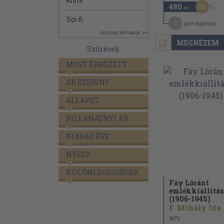
Krimi
50
480
,-Ft
Sci-fi
7
pont kapható
összes témakör >>
MEGNÉZEM
Szűrések
MOST ÉRKEZETT
ÁR SZERINT
ÁLLAPOT
PILLANATNYI ÁR
KIADÁS ÉVE
NYELV
KÜLÖNLEGESSÉGEK
Fáy Lóránt
emlékkiállítás
(1906-1945)
F. Mihály Ida
1971