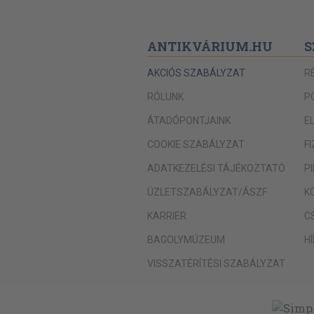
ANTIKVÁRIUM.HU
S
AKCIÓS SZABÁLYZAT
R
RÓLUNK
P
ÁTADÓPONTJAINK
E
COOKIE SZABÁLYZAT
F
ADATKEZELÉSI TÁJÉKOZTATÓ
P
ÜZLETSZABÁLYZAT/ÁSZF
K
KARRIER
C
BAGOLYMÚZEUM
H
VISSZATÉRÍTÉSI SZABÁLYZAT