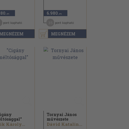
480
6.980
,-Ft
,-Ft
35
pont kapható
pont kapható
MEGNÉZEM
MEGNÉZEM
igány
Tornyai János
ltósággal"
művészete
ík Károly...
Dávid Katalin...