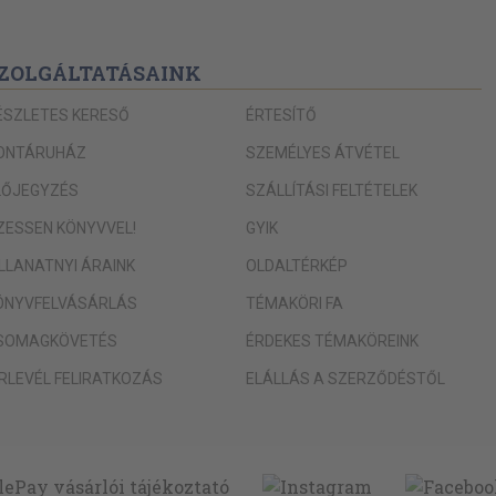
ZOLGÁLTATÁSAINK
ÉSZLETES KERESŐ
ÉRTESÍTŐ
ONTÁRUHÁZ
SZEMÉLYES ÁTVÉTEL
LŐJEGYZÉS
SZÁLLÍTÁSI FELTÉTELEK
IZESSEN KÖNYVVEL!
GYIK
ILLANATNYI ÁRAINK
OLDALTÉRKÉP
ÖNYVFELVÁSÁRLÁS
TÉMAKÖRI FA
SOMAGKÖVETÉS
ÉRDEKES TÉMAKÖREINK
ÍRLEVÉL FELIRATKOZÁS
ELÁLLÁS A SZERZŐDÉSTŐL