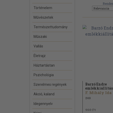
Rendez
Történelem
Művészetek
Természettudomány
Műszaki
Vallás
Életrajz
Háztartástan
Pszichológia
Barzó Endre
Szerelmes regények
emlékkiállítás
F. Mihály Ida
Akció, kaland
1969
Idegennyelv
960 Ft