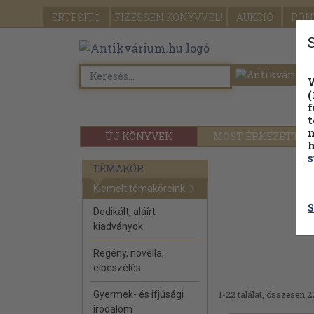
ÉRTESÍTŐ
FIZESSEN
KÖNYVVEL!
AUKCIÓ
PON
W
(
f
t
m
ÚJ KÖNYVEK
MOST ÉRKEZETT
h
s
TÉMAKÖR
Kiemelt témaköreink
S
Dedikált, aláírt
kiadványok
Regény, novella,
elbeszélés
Gyermek- és ifjúsági
1-22 találat, összesen 2
irodalom