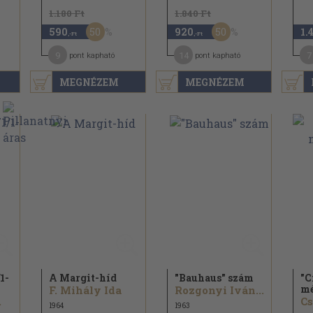
1.180 Ft
1.840 Ft
50
50
590
920
1.
,-Ft
,-Ft
9
14
7
pont kapható
pont kapható
MEGNÉZEM
MEGNÉZEM
1-
A Margit-híd
"Bauhaus" szám
"C
mé
F. Mihály Ida
Rozgonyi Iván...
.
Cs
1964
1963