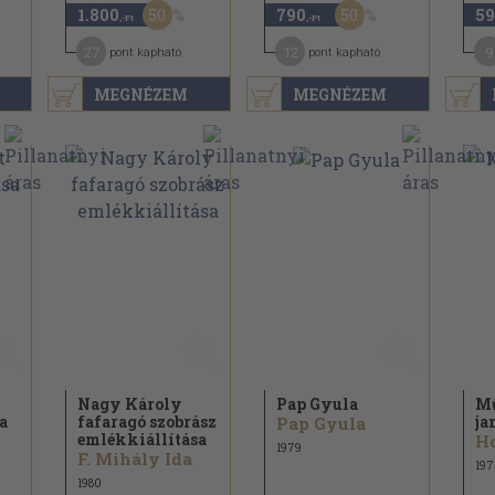
50
50
1.800
790
59
,-Ft
,-Ft
27
12
9
pont kapható
pont kapható
MEGNÉZEM
MEGNÉZEM
Nagy Károly
Pap Gyula
Mű
a
fafaragó szobrász
ja
Pap Gyula
emlékkiállítása
Ho
1979
F. Mihály Ida
197
1980