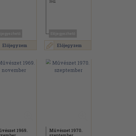
1962
őjegyezhető
Előjegyezhető
Előjegyzem
Előjegyzem
vészet 1969.
Művészet 1970.
vember
szeptember