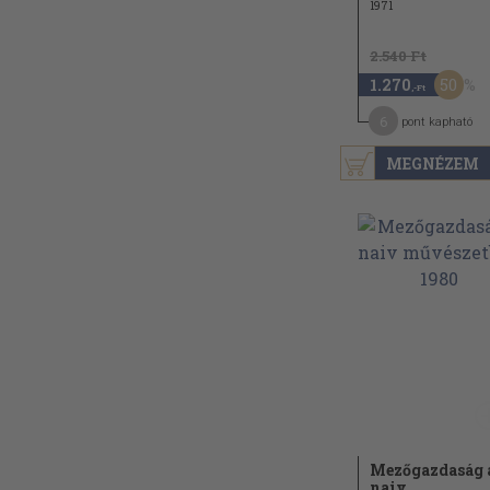
1971
2.540 Ft
50
1.270
,-Ft
6
pont kapható
MEGNÉZEM
Mezőgazdaság 
naiv