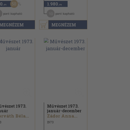
50
0
1.980
,-Ft
,-Ft
10
pont kapható
pont kapható
MEGNÉZEM
MEGNÉZEM
vészet 1973.
Művészet 1973.
nuár
január-december
rváth Béla...
Zádor Anna...
3
1973