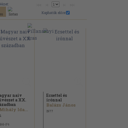
Nézet:
Kaphatók előre:
gyar naiv
Ecsettel és
vészet a XX.
irónnal
ázadban
Balázs János
 Mihály Ida...
1977
2
180 Ft