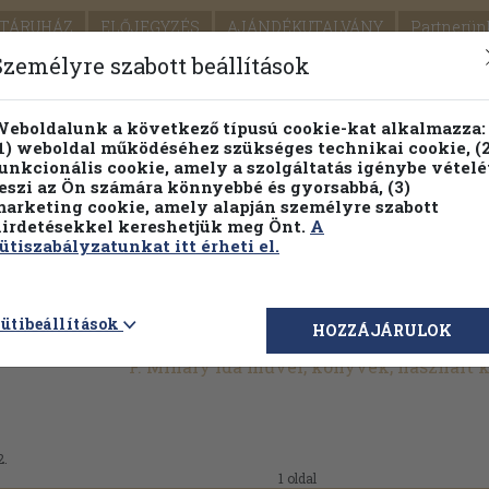
TÁRUHÁZ
ELŐJEGYZÉS
AJÁNDÉKUTALVÁNY
Partnerün
SZÁLLÍTÁS
SEGÍTSÉG
Személyre szabott beállítások
1.
Részletes kereső
Témaköri fa
eboldalunk a következő típusú cookie-kat alkalmazza:
1) weboldal működéséhez szükséges technikai cookie, (2
KIADV
unkcionális cookie, amely a szolgáltatás igénybe vételé
LEGNA
eszi az Ön számára könnyebbé és gyorsabbá, (3)
arketing cookie, amely alapján személyre szabott
PILLANATNYI ÁRAINK
FENNTARTHATÓ OLVASMÁN
irdetésekkel kereshetjük meg Önt.
A
ütiszabályzatunkat itt érheti el.
ütibeállítások
HOZZÁJÁRULOK
F. Mihály Ida művei, könyvek, használt
2.
1 oldal