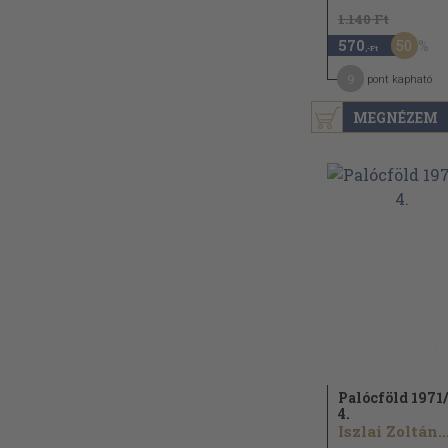
1.140 Ft
50
570
,-Ft
9
pont kapható
MEGNÉZEM
Palócföld 1971/
4.
Iszlai Zoltán..