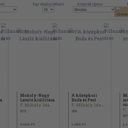
és:
Egy oldalon látható:
Könyvek típusa:
Moholy-Nagy
A középkori
Ma
a
László kiállítása
Buda és Pest
mű
sz
F. Mihály Ida
F. Mihály Ida...
F.
1975
1955
197
3.600 Ft
1.580 Ft
1.