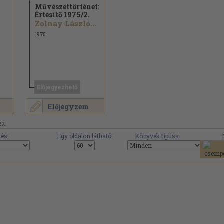
Művészettörténeti
Értesítő 1975/
2.
Zolnay László...
1975
Előjegyezhető
Előjegyzem
22.
és:
Egy oldalon látható:
Könyvek típusa: