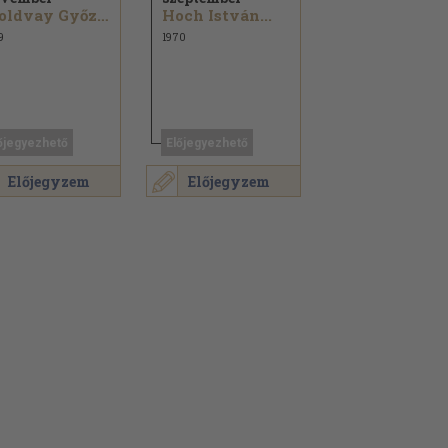
Moldvay Győző...
Hoch István...
9
1970
őjegyezhető
Előjegyezhető
Előjegyzem
Előjegyzem