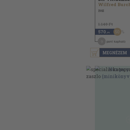
1965
1.140 Ft
50
570
,-Ft
9
pont kapható
MEGNÉZEM