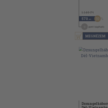
1.140 Ft
50
570
,-Ft
9
pont kapható
MEGNÉZEM
Dzsungelhábor
Dél-Vietnamba