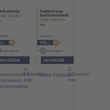
tőfi életútja
Szabálytalan
haditudósítások
tőfi Sándor
Győri Sándor
2
1980
180 Ft
1.180 Ft
50
50
0
590
,-Ft
,-Ft
5
pont kapható
pont kapható
MEGNÉZEM
MEGNÉZEM