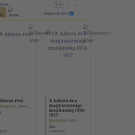
Nézet:
Kaphatók előre:
démon évei
A háború és a
magyarországi
Grzegorz Jaszunski
munkásság 1914-
2
1917
Nevelő Irén
1980
0 Ft
1.740 Ft