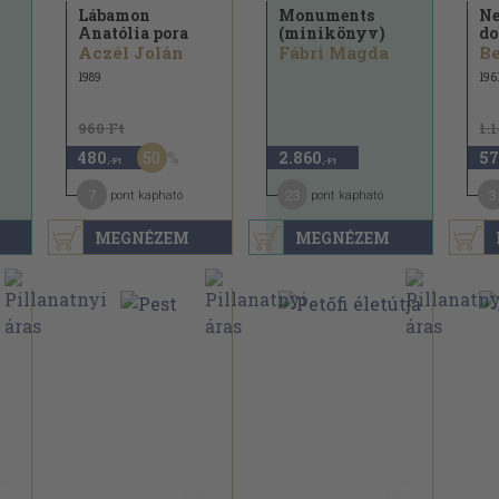
Lábamon
Monuments
Ne
Anatólia pora
(minikönyv)
do
Aczél Jolán
Fábri Magda
Be
1989
196
960 Ft
1.
50
480
2.860
57
,-Ft
,-Ft
7
23
3
pont kapható
pont kapható
MEGNÉZEM
MEGNÉZEM