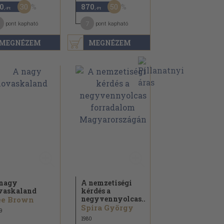
30
50
0
870
,-Ft
,-Ft
7
pont kapható
pont kapható
MEGNÉZEM
MEGNÉZEM
nagy
A nemzetiségi
vaskaland
kérdés a
negyvennyolcas...
ee Brown
Spira György
9
1980