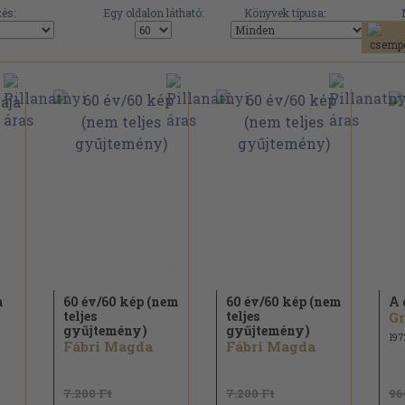
és:
Egy oldalon látható:
Könyvek típusa:
a
60 év/
60 kép (nem
60 év/
60 kép (nem
A 
teljes
teljes
gyűjtemény)
gyűjtemény)
197
Fábri Magda
Fábri Magda
7.200 Ft
7.200 Ft
96