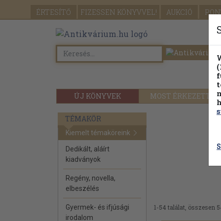
ÉRTESÍTŐ
FIZESSEN
KÖNYVVEL!
AUKCIÓ
PON
W
(
f
t
m
ÚJ KÖNYVEK
MOST ÉRKEZETT
h
s
TÉMAKÖR
Kiemelt témaköreink
S
Dedikált, aláírt
kiadványok
Regény, novella,
elbeszélés
Gyermek- és ifjúsági
1-54 találat, összesen 5
irodalom