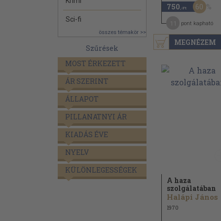
Krimi
60
750
,-Ft
Sci-fi
11
pont kapható
összes témakör >>
MEGNÉZEM
Szűrések
MOST ÉRKEZETT
ÁR SZERINT
ÁLLAPOT
PILLANATNYI ÁR
KIADÁS ÉVE
NYELV
KÜLÖNLEGESSÉGEK
A haza
szolgálatában
Halápi János
1970