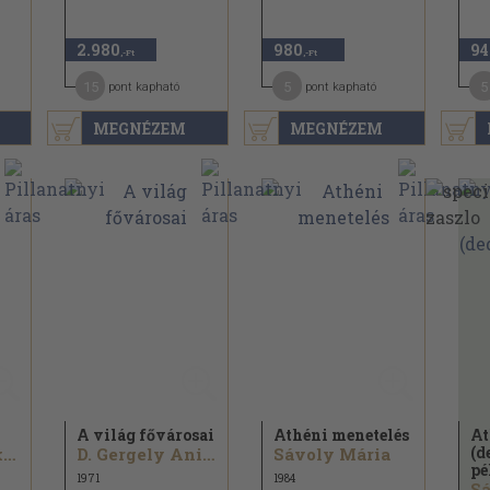
2.980
980
94
,-Ft
,-Ft
15
5
5
pont kapható
pont kapható
MEGNÉZEM
MEGNÉZEM
A világ fővárosai
Athéni menetelés
At
(d
Jadwiga Dackiewicz
D. Gergely Anikó
Sávoly Mária
pé
1971
1984
Sá