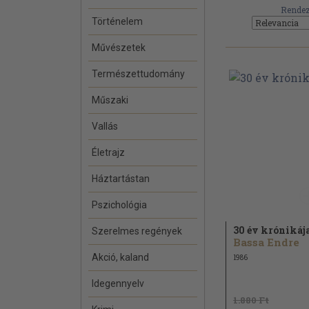
Rendez
Történelem
Művészetek
Természettudomány
Műszaki
Vallás
Életrajz
Háztartástan
Pszichológia
30 év krónikáj
Szerelmes regények
Bassa Endre
Akció, kaland
1986
Idegennyelv
1.880 Ft