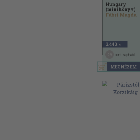
Hungary
(minikönyv)
Fábri Magda
3.440
,-Ft
28
pont kapható
MEGNÉZEM