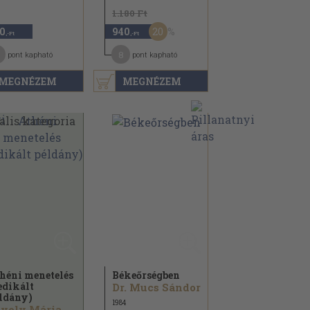
1.180 Ft
20
0
940
,-Ft
,-Ft
8
pont kapható
pont kapható
MEGNÉZEM
MEGNÉZEM
héni menetelés
Békeőrségben
edikált
Dr. Mucs Sándor
ldány)
1984
voly Mária