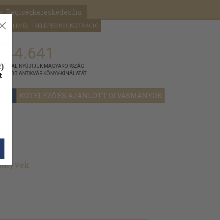
k: Régiségkereskedés.hu
A kosaram
HÍRLEVÉL
BELÉPÉS/REGISZTRÁCIÓ
MÉG
0
5000
Ft
144.641
)
ÁNNYAL NYÚJTJUK MAGYARORSZÁG
t
GYOBB ANTIKVÁR KÖNYV-KÍNÁLATÁT
YOK
KÖTELEZŐ ÉS AJÁNLOTT OLVASMÁNYOK
könyvek