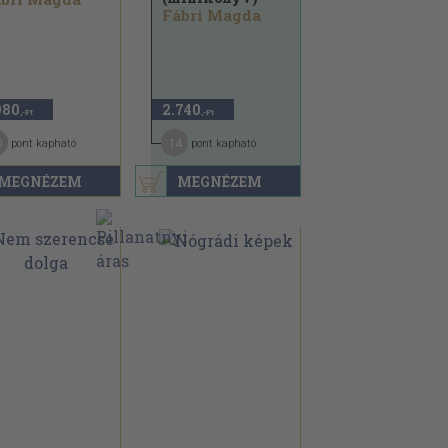
Fábri Magda
980
2.740
,-Ft
,-Ft
0
14
pont kapható
pont kapható
MEGNÉZEM
MEGNÉZEM