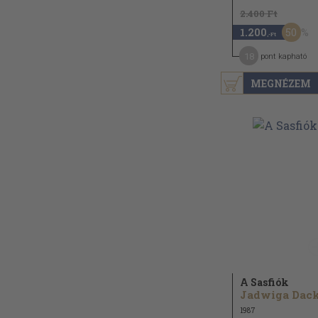
2.400 Ft
50
1.200
,-Ft
18
pont kapható
MEGNÉZEM
A Sasfiók
1987