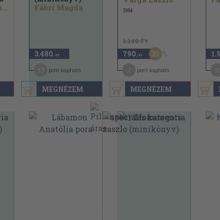
Wilfred Burchett
Fábri Magda
1984
1.140 Ft
30
3.480
790
1.
,-Ft
,-Ft
17
7
1
pont kapható
pont kapható
MEGNÉZEM
MEGNÉZEM