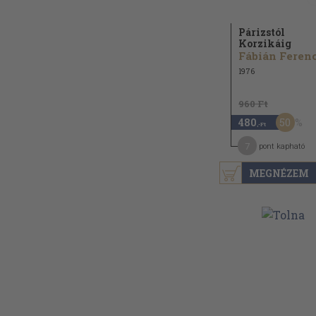
Párizstól
Korzikáig
Fábián Feren
1976
960 Ft
50
480
,-Ft
7
pont kapható
MEGNÉZEM