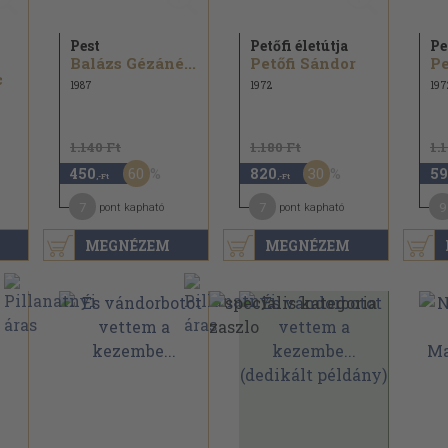
Pest
Petőfi életútja
Pe
Balázs Gézáné...
Petőfi Sándor
Pe
c
1987
1972
197
1.140 Ft
1.180 Ft
1.
60
30
450
820
59
,-Ft
,-Ft
7
7
9
pont kapható
pont kapható
MEGNÉZEM
MEGNÉZEM