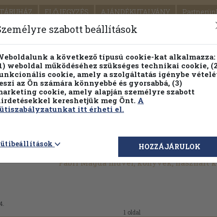
TÁRUHÁZ
ELŐJEGYZÉS
AJÁNDÉKUTALVÁNY
Partnerün
SZÁLLÍTÁS
SEGÍTSÉG
Személyre szabott beállítások
1.
Részletes kereső
Témaköri fa
eboldalunk a következő típusú cookie-kat alkalmazza:
1) weboldal működéséhez szükséges technikai cookie, (2
KIADV
unkcionális cookie, amely a szolgáltatás igénybe vételé
LEGNA
eszi az Ön számára könnyebbé és gyorsabbá, (3)
arketing cookie, amely alapján személyre szabott
PILLANATNYI ÁRAINK
FENNTARTHATÓ OLVASMÁN
irdetésekkel kereshetjük meg Önt.
A
ütiszabályzatunkat itt érheti el.
ütibeállítások
HOZZÁJÁRULOK
Fábri Magda művei, könyvek, használt 
4.
1 oldal