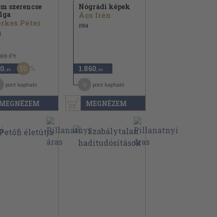
m szerencse
Nógrádi képek
lga
Ács Irén
rkes Péter
1984
1
140 Ft
50
0
1.860
,-Ft
,-Ft
9
pont kapható
pont kapható
MEGNÉZEM
MEGNÉZEM