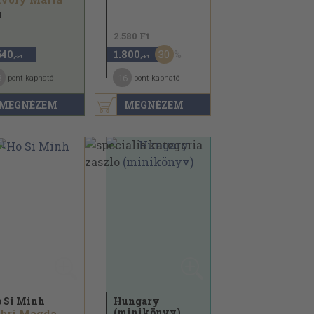
4
2.580 Ft
30
640
1.800
,-Ft
,-Ft
8
16
pont kapható
pont kapható
MEGNÉZEM
MEGNÉZEM
 Si Minh
Hungary
(minikönyv)
bri Magda