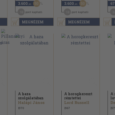
50
50
3.600
3.600
67
,-Ft
,-Ft
18
18
6
pont kapható
pont kapható
MEGNÉZEM
MEGNÉZEM
A haza
A horogkereszt
A 
szolgálatában
rémtettei
lo
Halápi János
Lord Russell
D
1970
1967
197