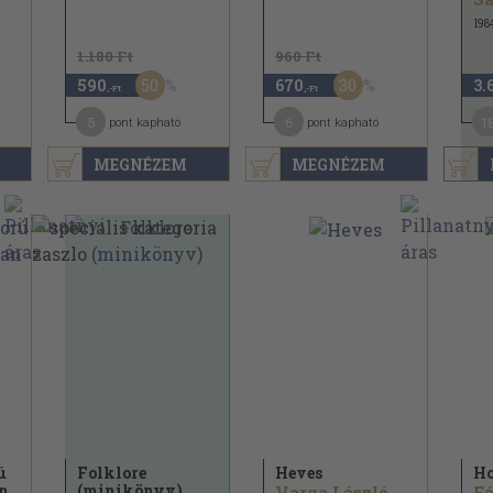
198
1.180 Ft
960 Ft
50
30
590
670
3.
,-Ft
,-Ft
5
6
1
pont kapható
pont kapható
MEGNÉZEM
MEGNÉZEM
ú
Folklore
Heves
Ho
n
(minikönyv)
Varga László
Fá