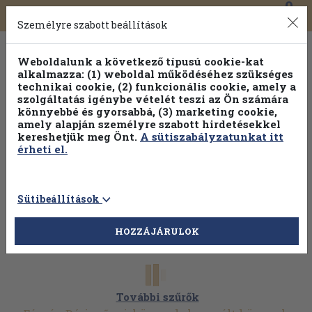
0
Toggle
Főmenü
Könyveink
navigation
Személyre szabott beállítások
Weboldalunk a következő típusú cookie-kat
alkalmazza: (1) weboldal működéséhez szükséges
technikai cookie, (2) funkcionális cookie, amely a
szolgáltatás igénybe vételét teszi az Ön számára
könnyebbé és gyorsabbá, (3) marketing cookie,
amely alapján személyre szabott hirdetésekkel
kereshetjük meg Önt.
A sütiszabályzatunkat itt
érheti el.
Sütibeállítások
HOZZÁJÁRULOK
További szűrők