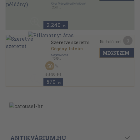
Start Rehabilitációs Vállalat
,
2001
Ragasztott papírkötés
,
79
oldal
2.240
,-Ft
3
Kapható pont:
Szeretve szeretni
Gégény István
MEGNÉZEM
Magánkiadás
,
1999
Tűzött kötés
,
39
oldal
50
1.140 Ft
570
,-Ft
ANTIKVÁRIUM.HU