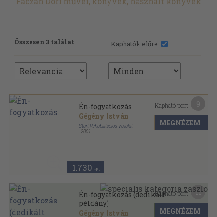
Fáczán Dóri művei, könyvek, használt könyvek
Összesen 3 találat
Kaphatók előre:
9
Kapható pont:
Én-fogyatkozás
Gégény István
MEGNÉZEM
Start Rehabilitációs Vállalat
,
2001
Ragasztott papírkötés
,
79
oldal
1.730
,-Ft
11
Kapható pont:
Én-fogyatkozás (dedikált
példány)
MEGNÉZEM
Gégény István