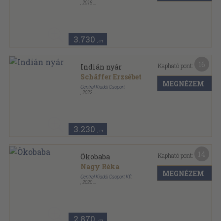
,
2018
Fűzött kemény papírkötés
,
214
oldal
Central Könyvek sorozat
3.730
,-Ft
16
Kapható pont:
Indián nyár
Schäffer Erzsébet
MEGNÉZEM
Central Kiadói Csoport
,
2022
Ragasztott papírkötés
,
179
oldal
3.230
,-Ft
14
Kapható pont:
Ökobaba
Nagy Réka
MEGNÉZEM
Central Kiadói Csoport Kft.
,
2020
Ragasztott papírkötés
,
207
oldal
2.870
,-Ft