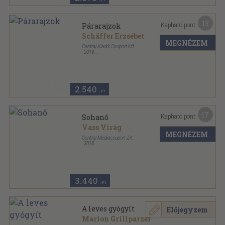
13
Kapható pont:
Párarajzok
Schäffer Erzsébet
MEGNÉZEM
Central Kiadói Csoport Kft.
,
2019
Fűzött kemény papírkötés
,
234
oldal
Central Könyvek sorozat
2.540
,-Ft
17
Kapható pont:
Sohanő
Vass Virág
MEGNÉZEM
Central Médiacsoport Zrt.
,
2018
Fűzött kemény papírkötés
,
548
oldal
Central Könyvek sorozat
3.440
,-Ft
A leves gyógyít
Előjegyzem
Marion Grillparzer