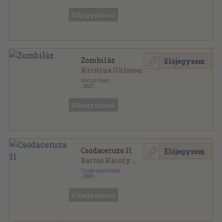
Fűzött kemény papírkötés
,
199
oldal
Előjegyezhető
Zombiláz
Előjegyzem
Kristina Ohlsson
Animus Kiadó
,
2020
Fűzött kemény papírkötés
,
226
oldal
Előjegyezhető
Csodaceruza 11.
Előjegyzem
Bartos Károly
...
Csodaceruza Kiadó
,
2004
Tűzött kötés
,
53
oldal
Csodaceruza sorozat
Előjegyezhető