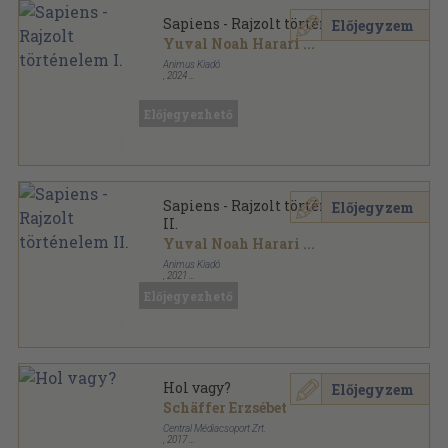
Sapiens - Rajzolt történelem I.
Előjegyzem
Yuval Noah Harari
...
Animus Kiadó
,
2024
Ragasztott papírkötés
,
245
oldal
Előjegyezhető
Sapiens - Rajzolt történelem
Előjegyzem
II.
Yuval Noah Harari
...
Animus Kiadó
,
2021
Fűzött kemény papírkötés
,
254
oldal
Előjegyezhető
Hol vagy?
Előjegyzem
Schäffer Erzsébet
Central Médiacsoport Zrt.
,
2017