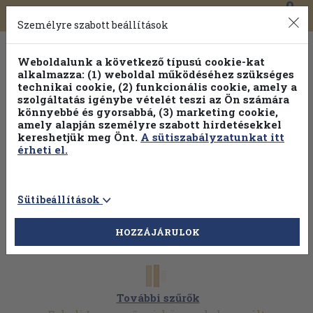
0
Toggle
Főmenü
Könyveink
navigation
Személyre szabott beállítások
Weboldalunk a következő típusú cookie-kat
alkalmazza: (1) weboldal működéséhez szükséges
technikai cookie, (2) funkcionális cookie, amely a
szolgáltatás igénybe vételét teszi az Ön számára
könnyebbé és gyorsabbá, (3) marketing cookie,
amely alapján személyre szabott hirdetésekkel
kereshetjük meg Önt.
A sütiszabályzatunkat itt
érheti el.
Sütibeállítások
HOZZÁJÁRULOK
További szűrők