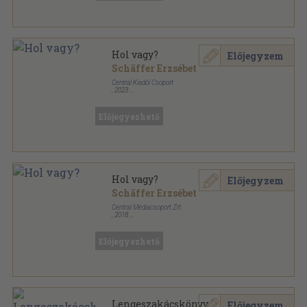
Hol vagy?
Előjegyzem
Schäffer Erzsébet
Central Kiadói Csoport
,
2023
Fűzött kemény papírkötés
,
199
oldal
Előjegyezhető
Hol vagy?
Előjegyzem
Schäffer Erzsébet
Central Médiacsoport Zrt.
,
2018
Fűzött kemény papírkötés
,
199
oldal
Előjegyezhető
Lengeszakácskönyv
Előjegyzem