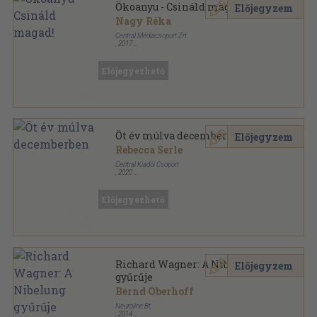
Ökoanyu - Csináld magad!
Előjegyzem
Nagy Réka
Central Médiacsoport Zrt.
,
2017
Fűzött papírkötés
,
117
oldal
Nők Lapja Egészség könyvek sorozat
Előjegyezhető
Öt év múlva decemberben
Előjegyzem
Rebecca Serle
Central Kiadói Csoport
,
2020
Ragasztott papírkötés
,
327
oldal
Central Könyvek sorozat
Előjegyezhető
Richard Wagner: A Nibelung
Előjegyzem
gyűrűje
Bernd Oberhoff
Neuroline Bt.
,
2014