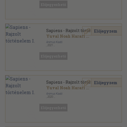
Fűzött keménykötés
,
431
oldal
Előjegyezhető
Sapiens - Rajzolt történelem I.
Előjegyzem
Yuval Noah Harari
...
Animus Kiadó
,
2021
Fűzött kemény papírkötés
,
245
oldal
Előjegyezhető
Sapiens - Rajzolt történelem I.
Előjegyzem
Yuval Noah Harari
...
Animus Kiadó
,
2020
Fűzött kemény papírkötés
,
245
oldal
Előjegyezhető