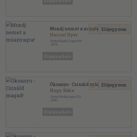
Előjegyezhető
Mondj nemet a műanyagra!
Előjegyzem
Harriet Dyer
Central Kiadói Csoport Kft.
,
2019
Fűzött kemény papírkötés
,
127
oldal
Előjegyezhető
Ökoanyu - Csináld magad!
Előjegyzem
Nagy Réka
Central Médiacsoport Zrt.
,
2020
Fűzött papírkötés
,
118
oldal
Nők Lapja Egészség könyvek sorozat
Előjegyezhető