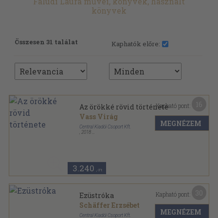
Faludi Laura művei, könyvek, használt
könyvek
Összesen 31 találat
Kaphatók előre:
16
Kapható pont:
Az örökké rövid története
Vass Virág
MEGNÉZEM
Central Kiadói Csoport Kft.
,
2018
Fűzött kemény papírkötés
,
486
oldal
3.240
,-Ft
30
Kapható pont:
Ezüstróka
Schäffer Erzsébet
MEGNÉZEM
Central Kiadói Csoport Kft.