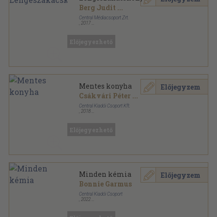
Berg Judit
...
Central Médiacsoport Zrt.
,
2017
Varrott keménykötés
,
65
oldal
Central Könyvek sorozat
Előjegyezhető
Mentes konyha
Előjegyzem
Csákvári Péter
...
Central Kiadói Csoport Kft.
,
2018
Ragasztott papírkötés
,
143
oldal
Előjegyezhető
Minden kémia
Előjegyzem
Bonnie Garmus
Central Kiadói Csoport
,
2022
Fűzött kemény papírkötés
,
435
oldal