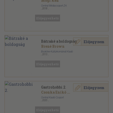
Mogi Ken
Central Médiacsoport Zrt.
,
2018
Ragasztott kemény papírkötés
,
181
oldal
Előjegyezhető
Bátraké a boldogság
Előjegyzem
Brené Brown
Bookline-Kultúrkombinát Kiadó
,
2013
Ragasztott papírkötés
,
326
oldal
Előjegyezhető
Gastrohobbi 2.
Előjegyzem
Csonka Enikő
...
Central Kiadói Csoport
,
2020
Fűzött papírkötés
,
175
oldal
Előjegyezhető