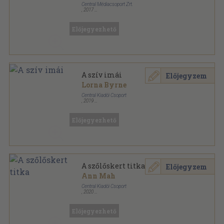
Central Médiacsoport Zrt.
,
2017
Ragasztott papírkötés
,
128
oldal
Nők Lapja Egészség könyvek sorozat
Előjegyezhető
A szív imái
Előjegyzem
Lorna Byrne
Central Kiadói Csoport
,
2019
Fűzött kemény papírkötés
,
272
oldal
Central Könyvek sorozat
Előjegyezhető
A szőlőskert titka
Előjegyzem
Ann Mah
Central Kiadói Csoport
,
2020
Ragasztott papírkötés
,
493
oldal
Előjegyezhető