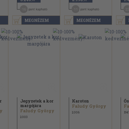
,-Ft
,-Ft
16
11
2
pont kapható
pont kapható
MEGNÉZEM
MEGNÉZEM
r
Jegyzetek a kor
Karoton
Ős
margójára
Faludy György
F
y
Faludy György
2006
194
2003