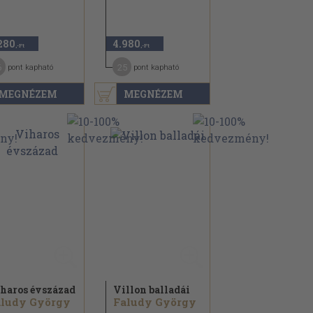
280
4.980
,-Ft
,-Ft
6
25
pont kapható
pont kapható
MEGNÉZEM
MEGNÉZEM
haros évszázad
Villon balladái
aludy György
Faludy György