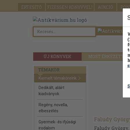
ÉRTESÍTŐ
FIZESSEN
KÖNYVVEL!
AUKCIÓ
PON
W
(
f
t
m
ÚJ KÖNYVEK
MOST ÉRKEZETT
h
s
TÉMAKÖR
Kiemelt témaköreink
S
Dedikált, aláírt
kiadványok
Regény, novella,
elbeszélés
Faludy Györg
Gyermek- és ifjúsági
Faludy György,
irodalom