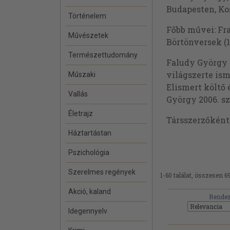
Budapesten, Kos
Történelem
Főbb művei: Fra
Művészetek
Börtönversek (1
Természettudomány
Faludy György 
világszerte ism
Műszaki
Elismert költő 
Vallás
György 2006. s
Életrajz
Társszerzőkén
Háztartástan
Pszichológia
Szerelmes regények
1-60 találat, összesen 69
Akció, kaland
Rendez
Idegennyelv