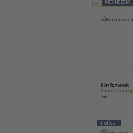
MEGNÉZEM
Börtönversek
Faludy Györg
1996
1.440
,-Ft