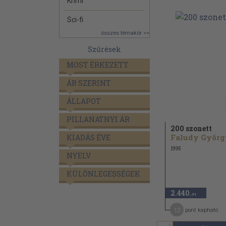
Krimi
Sci-fi
összes témakör >>
Szűrések
MOST ÉRKEZETT
ÁR SZERINT
ÁLLAPOT
PILLANATNYI ÁR
200 szonett
Faludy Györg
KIADÁS ÉVE
1995
NYELV
KÜLÖNLEGESSÉGEK
2.440
,-Ft
12
pont kapható