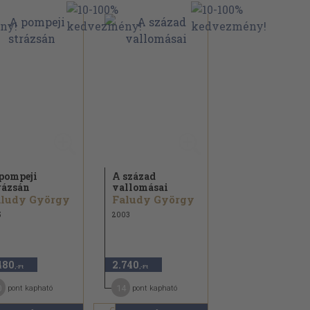
pompeji
A század
rázsán
vallomásai
aludy György
Faludy György
5
2003
480
2.740
,-Ft
,-Ft
0
14
pont kapható
pont kapható