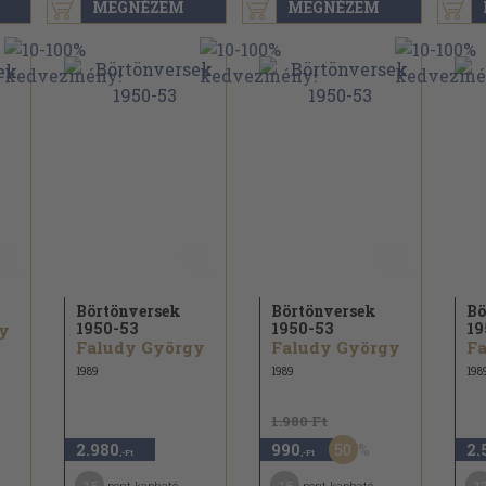
MEGNÉZEM
MEGNÉZEM
Börtönversek
Börtönversek
Bö
1950-53
1950-53
19
y
Faludy György
Faludy György
F
1989
1989
198
1.980 Ft
50
2.980
990
2.
,-Ft
,-Ft