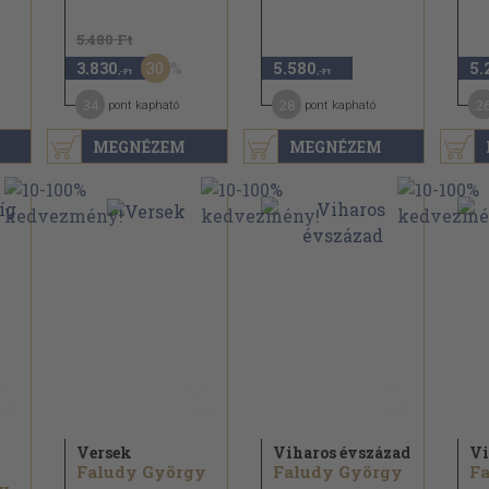
5.480 Ft
30
3.830
5.580
5.
,-Ft
,-Ft
34
28
2
pont kapható
pont kapható
MEGNÉZEM
MEGNÉZEM
Versek
Viharos évszázad
Vi
Faludy György
Faludy György
F