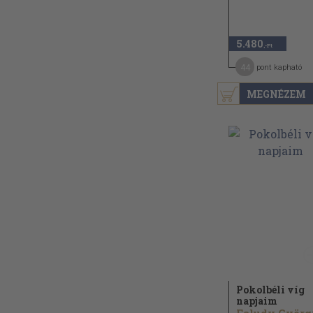
5.480
,-Ft
44
pont kapható
MEGNÉZEM
Pokolbéli víg
napjaim