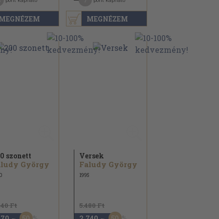
3
7
pont kapható
pont kapható
MEGNÉZEM
MEGNÉZEM
0 szonett
Versek
aludy György
Faludy György
0
1995
940 Ft
5.480 Ft
50
50
470
2.740