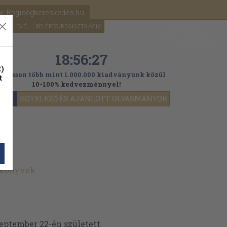
k: Régiségkereskedés.hu
A kosaram
HÍRLEVÉL
BELÉPÉS/REGISZTRÁCIÓ
MÉG
0
5000
Ft
18:56:25
)
ogasson több mint 1.000.000 kiadványunk közül
t
10-100% kedvezménnyel!
YOK
KÖTELEZŐ ÉS AJÁNLOTT OLVASMÁNYOK
 könyvek
eptember 22-én született