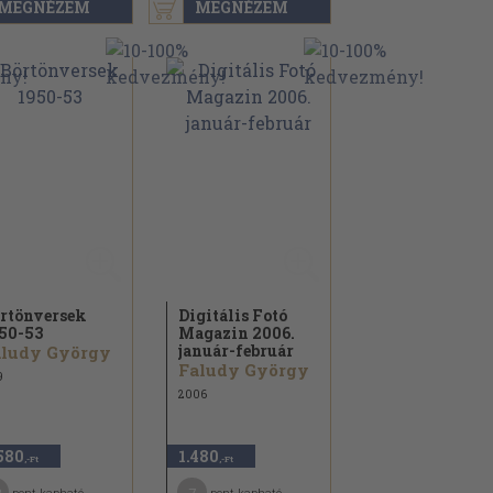
MEGNÉZEM
MEGNÉZEM
rtönversek
Digitális Fotó
50-53
Magazin 2006.
január-február
aludy György
Faludy György
9
2006
580
1.480
,-Ft
,-Ft