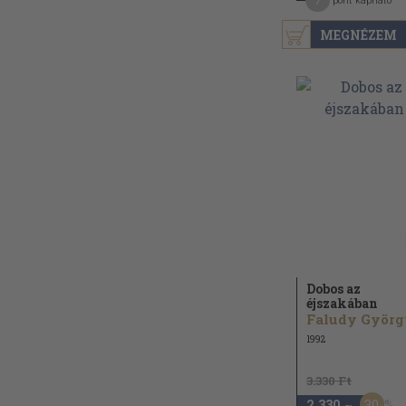
7
pont kapható
MEGNÉZEM
Dobos az
éjszakában
Faludy Györg
1992
3.330 Ft
30
2.330