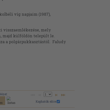
kolbéli víg napjaim (1987),
zi visszaemlékezése, mely
 majd külföldön települt le.
ssza a polgárpukkasztástól. Faludy
Nézet:
Kaphatók előre: