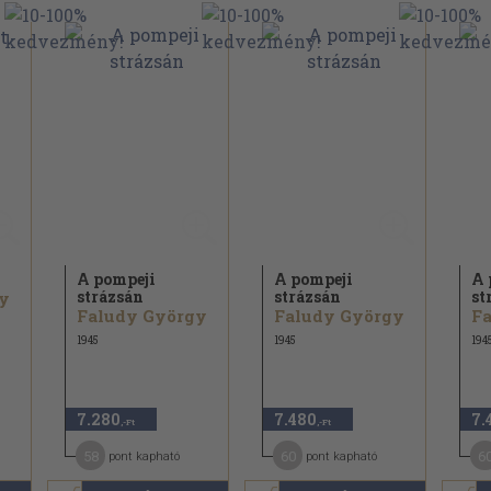
A pompeji
A pompeji
A 
strázsán
strázsán
st
y
Faludy György
Faludy György
F
1945
1945
194
7.280
7.480
7.
,-Ft
,-Ft
58
60
6
pont kapható
pont kapható