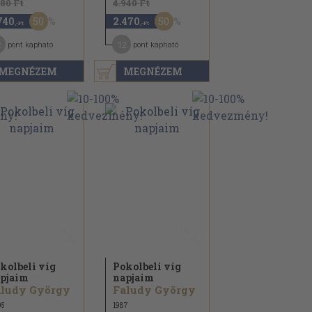
480 Ft
4.940 Ft
50
50
740
2.470
,-Ft
,-Ft
2
12
pont kapható
pont kapható
MEGNÉZEM
MEGNÉZEM
kolbeli víg
Pokolbeli víg
pjaim
napjaim
aludy György
Faludy György
05
1987