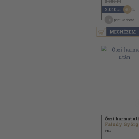
2.880 Ft
30
2.010
,-Ft
18
pont kapható
MEGNÉZEM
Őszi harmat ut
Faludy Györg
1947