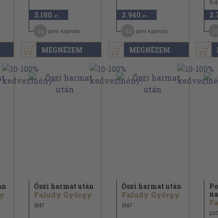
5.
3.180
2.940
2.
,-Ft
,-Ft
16
44
2
pont kapható
pont kapható
MEGNÉZEM
MEGNÉZEM
án
Őszi harmat után
Őszi harmat után
Po
na
y
Faludy György
Faludy György
F
1947
1947
20