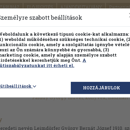
TÁRUHÁZ
ELŐJEGYZÉS
AJÁNDÉKUTALVÁNY
Partnerün
SZÁLLÍTÁS
SEGÍTSÉG
Személyre szabott beállítások
Részletes kereső
Témaköri fa
eboldalunk a következő típusú cookie-kat alkalmazza:
1) weboldal működéséhez szükséges technikai cookie, (2
Vál
unkcionális cookie, amely a szolgáltatás igénybe vételé
eszi az Ön számára könnyebbé és gyorsabbá, (3)
arketing cookie, amely alapján személyre szabott
PILLANATNYI ÁRAINK
FENNTARTHATÓ OLVASMÁN
irdetésekkel kereshetjük meg Önt.
A
ütiszabályzatunkat itt érheti el.
ütibeállítások
HOZZÁJÁRULOK
Faludy György művei, könyvek, használt
y
 eredeti nevén Leimdörfer György Bernát József 1910. sz