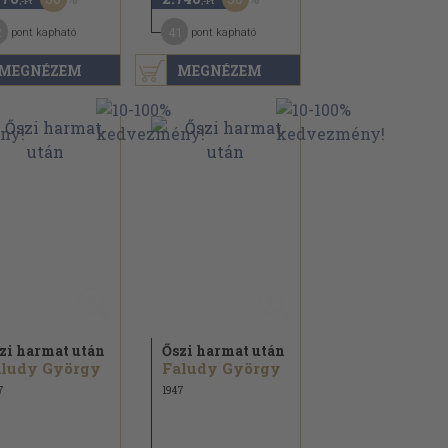
,-Ft
,-Ft
2
41
pont kapható
pont kapható
MEGNÉZEM
MEGNÉZEM
zi harmat után
Őszi harmat után
aludy György
Faludy György
7
1947