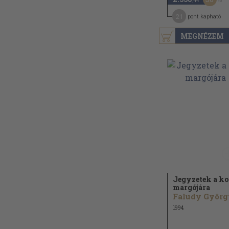
,-Ft
21
pont kapható
MEGNÉZEM
Jegyzetek a ko
margójára
Faludy Györg
1994