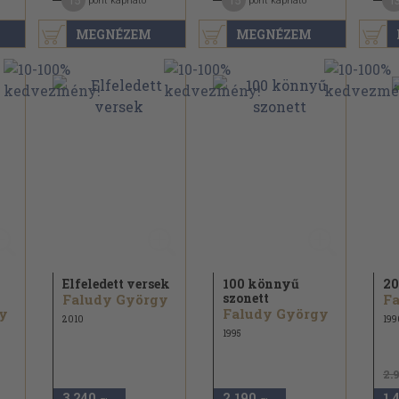
15
15
1
pont kapható
pont kapható
MEGNÉZEM
MEGNÉZEM
Elfeledett versek
100 könnyű
20
szonett
Faludy György
F
y
Faludy György
2010
199
1995
2.
3.240
2.190
1.