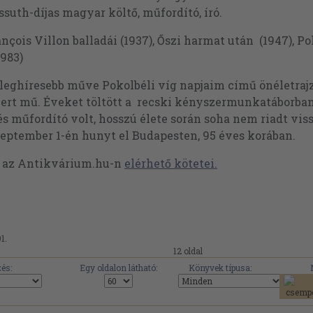
suth-díjas magyar költő, műfordító, író.
nçois Villon balladái (1937), Őszi harmat után (1947), Po
983)
leghíresebb műve Pokolbéli víg napjaim című önéletraj
ert mű. Éveket töltött a recski kényszermunkatáborban,
és műfordító volt, hosszú élete során soha nem riadt vi
zeptember 1-én hunyt el Budapesten, 95 éves korában.
t az Antikvárium.hu-n
elérhető kötetei.
1.
12 oldal
és:
Egy oldalon látható:
Könyvek típusa: