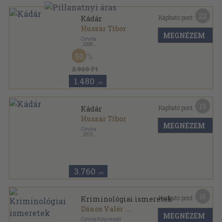
22
Kapható pont:
Kádár
Huszár Tibor
MEGNÉZEM
Corvina
,
2006
Ragasztott papírkötés
,
356
oldal
50
2.960 Ft
1.480
,-Ft
19
Kapható pont:
Kádár
Huszár Tibor
MEGNÉZEM
Corvina
,
2012
Ragasztott papírkötés
,
356
oldal
3.760
,-Ft
16
Kapható pont:
Kriminológiai ismeretek
Dános Valér
...
MEGNÉZEM
Corvina Könyvkiadó