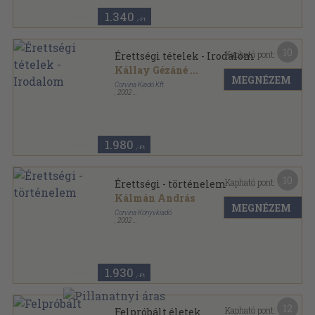
1.340
,-Ft
10
Kapható pont:
Érettségi tételek - Irodalom
Kállay Gézáné
...
MEGNÉZEM
Corvina Kiadó Kft
,
2002
Ragasztott papírkötés
,
237
oldal
1.980
,-Ft
10
Kapható pont:
Érettségi - történelem
Kálmán András
MEGNÉZEM
Corvina Könyvkiadó
,
2002
Ragasztott papírkötés
,
122
oldal
Érettségi és felvételi sorozat
1.930
,-Ft
12
Kapható pont:
Felpróbált életek