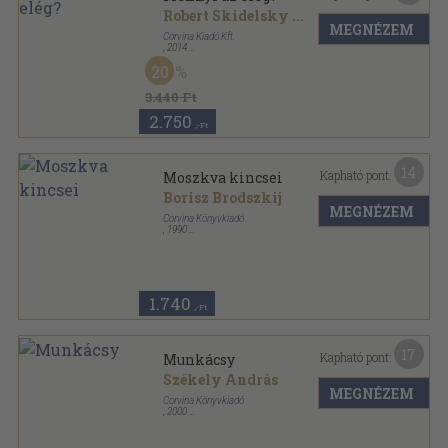
Robert Skidelsky
...
MEGNÉZEM
Corvina Kiadó Kft.
,
2014
Ragasztott papírkötés
,
318
oldal
20
3.440 Ft
2.750
,-Ft
14
Kapható pont:
Moszkva kincsei
Borisz Brodszkij
MEGNÉZEM
Corvina Könyvkiadó
,
1990
Vászon
,
371
oldal
1.740
,-Ft
17
Kapható pont:
Munkácsy
Székely András
MEGNÉZEM
Corvina Könyvkiadó
,
2000
Vászon
,
110
oldal