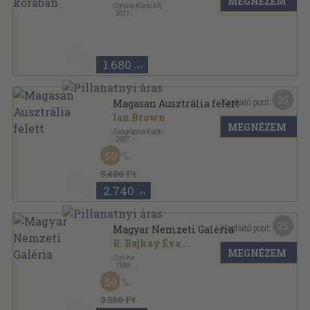
MEGNÉZEM
Corvina Kiadó Kft.
,
2011
Fűzött kemény papírkötés
,
80
oldal
Mindennapi történelem sorozat
1.680
,-Ft
25
Kapható pont:
Magasan Ausztrália felett
Ian Brown
MEGNÉZEM
Geographia Kiadó
,
2007
Fűzött kemény papírkötés
,
639
oldal
50
5.480 Ft
2.740
,-Ft
25
Kapható pont:
Magyar Nemzeti Galéria
R. Bajkay Éva
...
MEGNÉZEM
Corvina
,
1993
Vászon
,
160
oldal
50
3.300 Ft