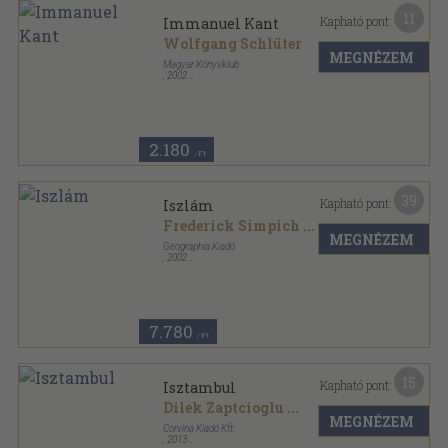
11
Kapható pont:
Immanuel Kant
Wolfgang Schlüter
MEGNÉZEM
Magyar Könyvklub
,
2002
Ragasztott papírkötés
,
162
oldal
MKK Portré sorozat
2.180
,-Ft
39
Kapható pont:
Iszlám
Frederick Simpich
...
MEGNÉZEM
Geographia Kiadó
,
2002
Fűzött kemény papírkötés
,
285
oldal
National Geographic sorozat
7.780
,-Ft
15
Kapható pont:
Isztambul
Dilek Zaptcioglu
...
MEGNÉZEM
Corvina Kiadó Kft.
,
2013