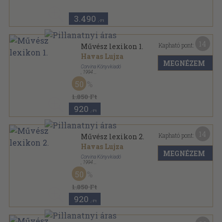
3.490
,-Ft
14
Kapható pont:
Művész lexikon 1.
Havas Lujza
MEGNÉZEM
Corvina Könyvkiadó
,
1994
Vászon
,
192
oldal
50
1.850 Ft
920
,-Ft
14
Kapható pont:
Művész lexikon 2.
Havas Lujza
MEGNÉZEM
Corvina Könyvkiadó
,
1994
Vászon
,
192
oldal
50
1.850 Ft
920
,-Ft