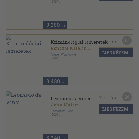
,
1999
Ragasztott papírkötés
,
417
oldal
Egyetemi Könyvtár sorozat
3.280
,-Ft
17
Kapható pont:
Kriminológiai ismeretek
Gönczöl Katalin
...
MEGNÉZEM
Corvina Könyvkiadó
,
1996
Ragasztott papírkötés
,
417
oldal
Egyetemi Könyvtár sorozat
3.480
,-Ft
26
Kapható pont:
Leonardo da Vinci
John Malam
MEGNÉZEM
Geographia Kiadó
,
2006
Fűzött kemény papírkötés
,
64
oldal
Életrajzok dióhéjban sorozat
3.240
,-Ft