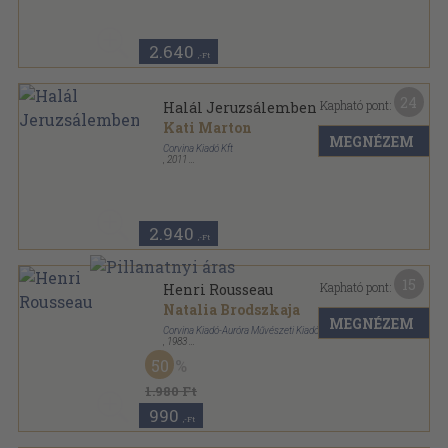
2.640
,-Ft
24
Kapható pont:
Halál Jeruzsálemben
Kati Marton
MEGNÉZEM
Corvina Kiadó Kft
,
2011
Ragasztott papírkötés
,
310
oldal
2.940
,-Ft
15
Kapható pont:
Henri Rousseau
Natalia Brodszkaja
MEGNÉZEM
Corvina Kiadó-Auróra Művészeti Kiadó
,
1983
Fűzött papírkötés
,
28
oldal
50
Az egyetemes festészet mesterei sorozat
1.980 Ft
990
,-Ft