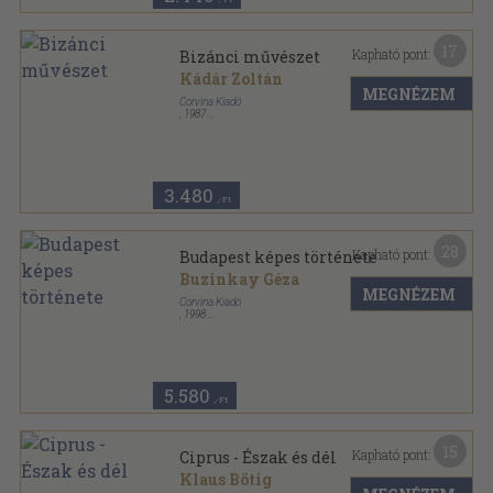
17
Kapható pont:
Bizánci művészet
Kádár Zoltán
MEGNÉZEM
Corvina Kiadó
,
1987
Vászon
,
210
oldal
3.480
,-Ft
28
Kapható pont:
Budapest képes története
Buzinkay Géza
MEGNÉZEM
Corvina Kiadó
,
1998
Vászon
,
130
oldal
5.580
,-Ft
15
Kapható pont:
Ciprus - Észak és dél
Klaus Bötig