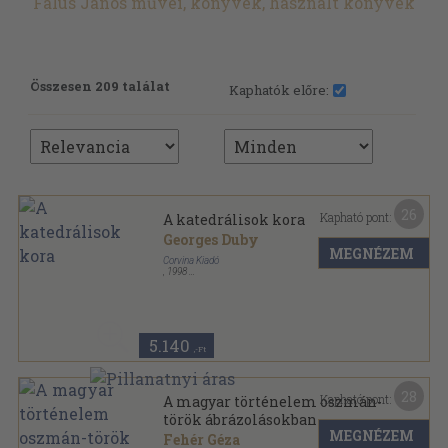
Falus János művei, könyvek, használt könyvek
Összesen 209 találat
Kaphatók előre:
26
Kapható pont:
A katedrálisok kora
Georges Duby
MEGNÉZEM
Corvina Kiadó
,
1998
Ragasztott papírkötés
,
295
oldal
Egyetemi Könyvtár sorozat
5.140
,-Ft
28
Kapható pont:
A magyar történelem oszmán-
török ábrázolásokban
MEGNÉZEM
Fehér Géza