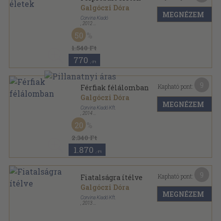
Galgóczi Dóra
MEGNÉZEM
Corvina Kiadó
,
2012
Ragasztott papírkötés
,
175
oldal
50
Corvina sikerkönyvek sorozat
1.540 Ft
770
,-Ft
9
Kapható pont:
Férfiak félálomban
Galgóczi Dóra
MEGNÉZEM
Corvina Kiadó Kft.
,
2014
Ragasztott papírkötés
,
222
oldal
20
Corvina sikerkönyvek sorozat
2.340 Ft
1.870
,-Ft
9
Kapható pont:
Fiatalságra ítélve
Galgóczi Dóra
MEGNÉZEM
Corvina Kiadó Kft.
,
2013
Ragasztott papírkötés
,
223
oldal
Corvina sikerkönyvek sorozat