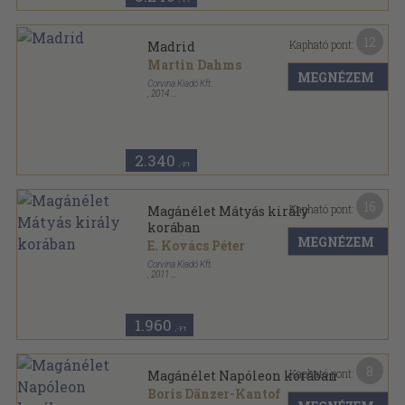
12
Kapható pont:
Madrid
Martin Dahms
MEGNÉZEM
Corvina Kiadó Kft.
,
2014
Ragasztott papírkötés
,
140
oldal
Marco Polo sorozat
2.340
,-Ft
16
Kapható pont:
Magánélet Mátyás király
korában
MEGNÉZEM
E. Kovács Péter
Corvina Kiadó Kft.
,
2011
Fűzött kemény papírkötés
,
79
oldal
Mindennapi történelem sorozat
1.960
,-Ft
8
Kapható pont:
Magánélet Napóleon korában
Boris Dänzer-Kantof