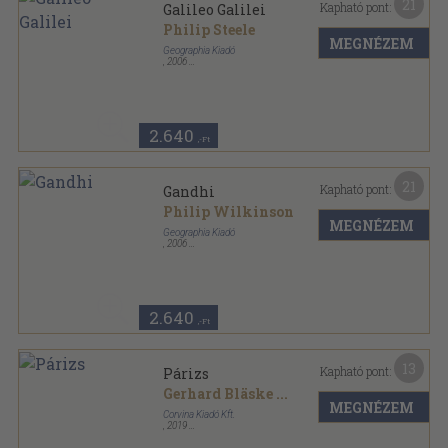
21
Kapható pont:
Galileo Galilei
Philip Steele
MEGNÉZEM
Geographia Kiadó
,
2006
Fűzött kemény papírkötés
,
64
oldal
Életrajzok dióhéjban sorozat
2.640
,-Ft
21
Kapható pont:
Gandhi
Philip Wilkinson
MEGNÉZEM
Geographia Kiadó
,
2006
Fűzött kemény papírkötés
,
64
oldal
Életrajzok dióhéjban sorozat
2.640
,-Ft
13
Kapható pont:
Párizs
Gerhard Bläske
...
MEGNÉZEM
Corvina Kiadó Kft.
,
2019
Ragasztott papírkötés
,
168
oldal
Marco Polo sorozat