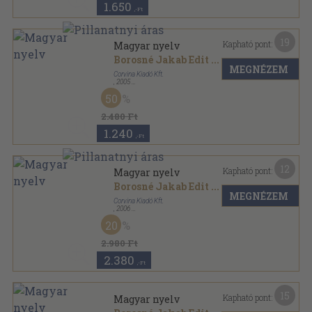
1.650
,-Ft
19
Kapható pont:
Magyar nyelv
Borosné Jakab Edit
...
MEGNÉZEM
Corvina Kiadó Kft.
,
2005
Ragasztott papírkötés
,
319
oldal
50
Új típusú érettségi sorozat
2.480 Ft
1.240
,-Ft
12
Kapható pont:
Magyar nyelv
Borosné Jakab Edit
...
MEGNÉZEM
Corvina Kiadó Kft.
,
2006
Ragasztott papírkötés
,
319
oldal
20
Új típusú érettségi sorozat
2.980 Ft
2.380
,-Ft
15
Kapható pont:
Magyar nyelv