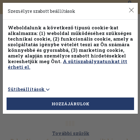
0
Toggle
Főmenü
Könyveink
navigation
Személyre szabott beállítások
Weboldalunk a következő típusú cookie-kat
alkalmazza: (1) weboldal működéséhez szükséges
technikai cookie, (2) funkcionális cookie, amely a
szolgáltatás igénybe vételét teszi az Ön számára
könnyebbé és gyorsabbá, (3) marketing cookie,
amely alapján személyre szabott hirdetésekkel
kereshetjük meg Önt.
A sütiszabályzatunkat itt
érheti el.
Sütibeállítások
HOZZÁJÁRULOK
További szűrők