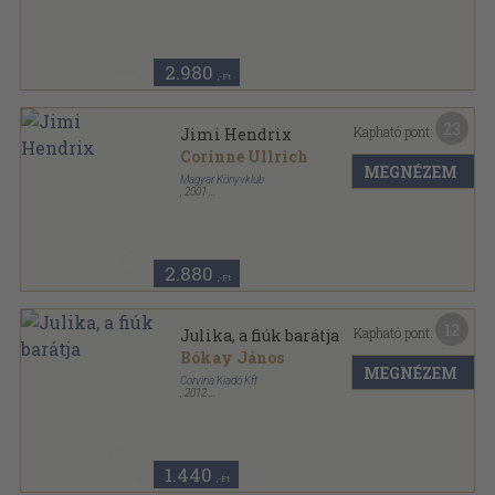
Ragasztott papírkötés
,
140
oldal
Marco Polo sorozat
2.980
,-Ft
23
Kapható pont:
Jimi Hendrix
Corinne Ullrich
MEGNÉZEM
Magyar Könyvklub
,
2001
Ragasztott papírkötés
,
159
oldal
MKK Portré sorozat
2.880
,-Ft
12
Kapható pont:
Julika, a fiúk barátja
Bókay János
MEGNÉZEM
Corvina Kiadó Kft
,
2012
Ragasztott papírkötés
,
286
oldal
Corvina sikerkönyvek sorozat
1.440
,-Ft