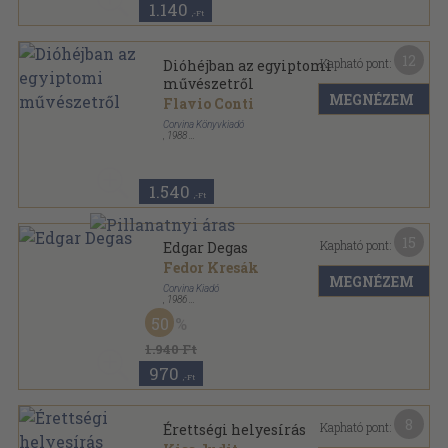
1.140
,-Ft
12
Kapható pont:
Dióhéjban az egyiptomi
művészetről
MEGNÉZEM
Flavio Conti
Corvina Könyvkiadó
,
1988
Ragasztott papírkötés
,
63
oldal
Dióhéjban sorozat
1.540
,-Ft
15
Kapható pont:
Edgar Degas
Fedor Kresák
MEGNÉZEM
Corvina Kiadó
,
1986
Varrott keménykötés
,
56
oldal
50
A művészet világa sorozat
1.940 Ft
970
,-Ft
8
Kapható pont:
Érettségi helyesírás