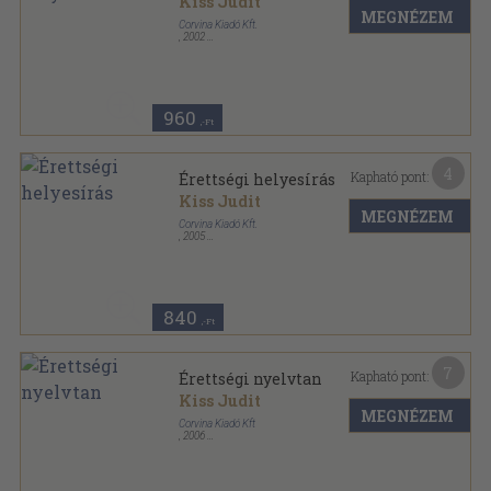
Kiss Judit
MEGNÉZEM
Corvina Kiadó Kft.
,
2002
Ragasztott papírkötés
,
121
oldal
Kulcsszavak sorozat
960
,-Ft
4
Kapható pont:
Érettségi helyesírás
Kiss Judit
MEGNÉZEM
Corvina Kiadó Kft.
,
2005
Ragasztott papírkötés
,
121
oldal
Kulcsszavak sorozat
840
,-Ft
7
Kapható pont:
Érettségi nyelvtan
Kiss Judit
MEGNÉZEM
Corvina Kiadó Kft
,
2006
Ragasztott papírkötés
,
104
oldal
Kulcsszavak sorozat