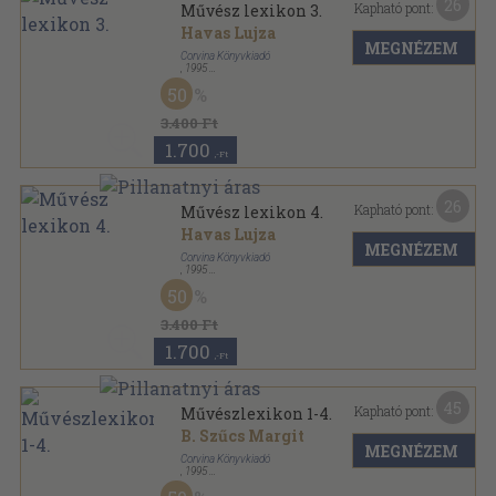
26
Kapható pont:
Művész lexikon 3.
Havas Lujza
MEGNÉZEM
Corvina Könyvkiadó
,
1995
Vászon
,
191
oldal
50
3.400 Ft
1.700
,-Ft
26
Kapható pont:
Művész lexikon 4.
Havas Lujza
MEGNÉZEM
Corvina Könyvkiadó
,
1995
Vászon
,
188
oldal
50
3.400 Ft
1.700
,-Ft
45
Kapható pont:
Művészlexikon 1-4.
B. Szűcs Margit
MEGNÉZEM
Corvina Könyvkiadó
,
1995
Fűzött keménykötés
,
766
oldal