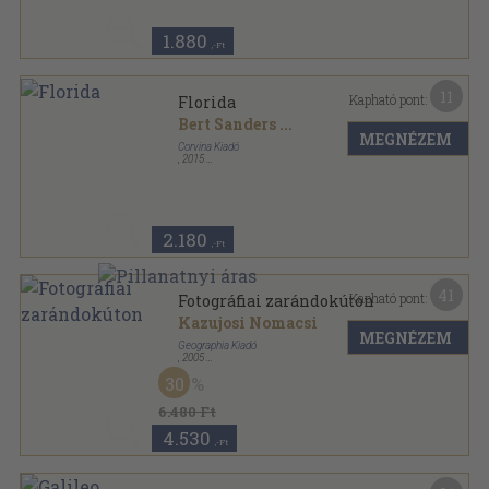
1.880
,-Ft
11
Kapható pont:
Florida
Bert Sanders
...
MEGNÉZEM
Corvina Kiadó
,
2015
Ragasztott papírkötés
,
152
oldal
Marco Polo sorozat
2.180
,-Ft
41
Kapható pont:
Fotográfiai zarándokúton
Kazujosi Nomacsi
MEGNÉZEM
Geographia Kiadó
,
2005
Fűzött kemény papírkötés
,
502
oldal
30
6.480 Ft
4.530
,-Ft