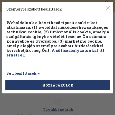
0
Toggle
Főmenü
Könyveink
navigation
Személyre szabott beállítások
Weboldalunk a következő típusú cookie-kat
alkalmazza: (1) weboldal működéséhez szükséges
technikai cookie, (2) funkcionális cookie, amely a
szolgáltatás igénybe vételét teszi az Ön számára
könnyebbé és gyorsabbá, (3) marketing cookie,
amely alapján személyre szabott hirdetésekkel
kereshetjük meg Önt.
A sütiszabályzatunkat itt
érheti el.
Sütibeállítások
HOZZÁJÁRULOK
További szűrők