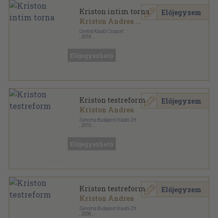
Kriston intim torna
Előjegyzem
Kriston Andrea
...
Central Kiadói Csoport
,
2016
Ragasztott papírkötés
,
179
oldal
Előjegyezhető
Kriston testreform
Előjegyzem
Kriston Andrea
Sanoma Budapest Kiadói Zrt.
,
2010
Ragasztott papírkötés
,
167
oldal
Nők Lapja Műhely sorozat
Előjegyezhető
Kriston testreform
Előjegyzem
Kriston Andrea
Sanoma Budapest Kiadói Zrt.
,
2006