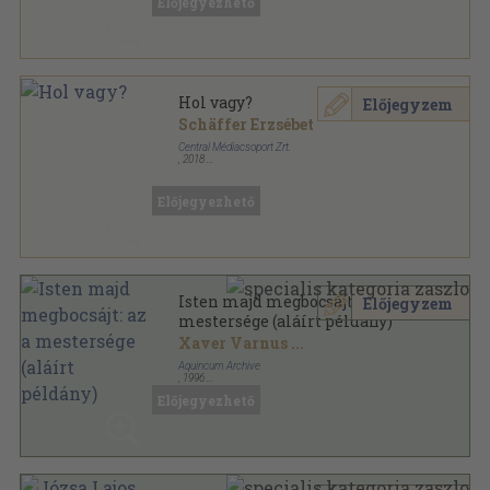
Előjegyezhető
Hol vagy?
Előjegyzem
Schäffer Erzsébet
Central Médiacsoport Zrt.
,
2018
Fűzött kemény papírkötés
,
199
oldal
Előjegyezhető
Isten majd megbocsájt: az a
Előjegyzem
mestersége (aláírt példány)
Xaver Varnus
...
Aquincum Archive
,
1996
Ragasztott papírkötés
,
94
oldal
Előjegyezhető