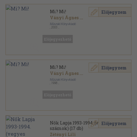
Mi? Mi!
Előjegyzem
Ványi Ágnes
...
Műszaki Könyvkiadó
,
2003
Ragasztott papírkötés
,
164
oldal
Calibra Könyvek sorozat
Előjegyezhető
Mi? Mi!
Előjegyzem
Ványi Ágnes
...
Műszaki Könyvkiadó
,
1998
Ragasztott papírkötés
,
164
oldal
Calibra Könyvek sorozat
Előjegyezhető
Nők Lapja 1993-1994. (vegyes
Előjegyzem
számok) (17 db)
Zétényi Lili