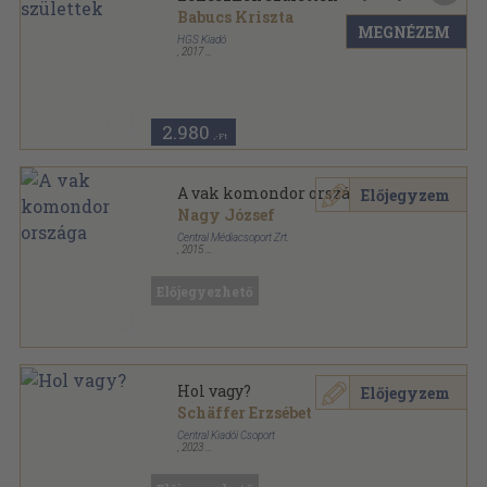
Babucs Kriszta
MEGNÉZEM
HGS Kiadó
,
2017
Fűzött keménykötés
,
239
oldal
2.980
,-Ft
A vak komondor országa
Előjegyzem
Nagy József
Central Médiacsoport Zrt.
,
2015
Ragasztott papírkötés
,
517
oldal
Central Könyvek sorozat
Előjegyezhető
Hol vagy?
Előjegyzem
Schäffer Erzsébet
Central Kiadói Csoport
,
2023
Fűzött kemény papírkötés
,
199
oldal