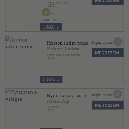
MEGNÉZEM
Józsa Lajos Stúdió
,
2005
Ragasztott papírkötés
,
120
oldal
50
3.840 Ft
1.920
,-Ft
19
Kapható pont:
Kriston intim torna
Kriston Andrea
...
MEGNÉZEM
Sanoma Budapest Kiadói Rt.
,
2004
Ragasztott papírkötés
,
187
oldal
Nők Lapja Műhely sorozat
3.830
,-Ft
20
Kapható pont:
Nyitottan a világra
Pataki Ági
MEGNÉZEM
Libri Kiadó
,
2021
Fűzött kemény papírkötés
,
307
oldal