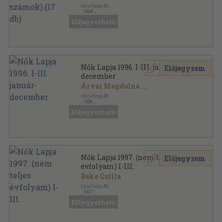
Vico Press Rt.
,
1994
Könyvkötői vászonkötés
,
1071
oldal
Előjegyezhető
Nők Lapja sorozat
Nők Lapja 1996. I-III. január-
Előjegyzem
december
Árvai Magdolna
...
Vico Press Rt.
,
1996
Könyvkötői kötés
,
3276
oldal
Előjegyezhető
Nők Lapja sorozat
Nők Lapja 1997. (nem teljes
Előjegyzem
évfolyam) I-III.
Beke Csilla
Vico Press Rt.
,
1997
Könyvkötői kötés
,
3367
oldal
Előjegyezhető
Nők Lapja sorozat