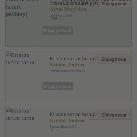
Józsa Lajos (aláírt példány)
Előjegyzem
Árvai Magdolna
...
Józsa Lajos Stúdió
,
2005
Fűzött kemény papírkötés
,
119
oldal
Előjegyezhető
Kriston intim torna
Előjegyzem
Kriston Andrea
...
Sanoma Budapest Kiadói Rt.
Ragasztott papírkötés
,
187
oldal
Nők Lapja Műhely sorozat
Előjegyezhető
Kriston intim torna
Előjegyzem
Kriston Andrea
Sanoma Budapest Zrt.
,
2012
Ragasztott papírkötés
,
183
oldal
Nők Lapja Műhely sorozat