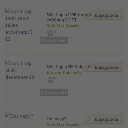
Nők Lapja 1998. (nem teljes
Előjegyzem
évfolyam) I-III.
Schäffer Erzsébet
...
EKH Kft.
,
1998
Könyvkötői kötés
,
4212
oldal
Előjegyezhető
Nők Lapja sorozat
Nők Lapja 2000. december 20.
Előjegyzem
Molnár Gabriella
EKH. Kft.
,
2000
Tűzött kötés
,
90
oldal
Nők Lapja sorozat
Előjegyezhető
Hol vagy?
Előjegyzem
Schäffer Erzsébet