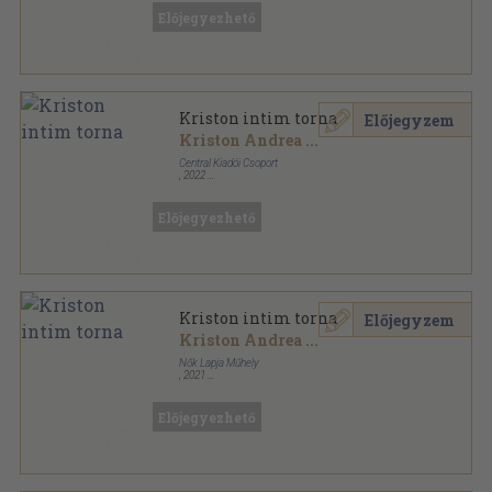
Előjegyezhető
Kriston intim torna
Előjegyzem
Kriston Andrea
...
Central Kiadói Csoport
,
2022
Ragasztott papírkötés
,
179
oldal
Előjegyezhető
Kriston intim torna
Előjegyzem
Kriston Andrea
...
Nők Lapja Műhely
,
2021
Ragasztott papírkötés
,
179
oldal
Előjegyezhető