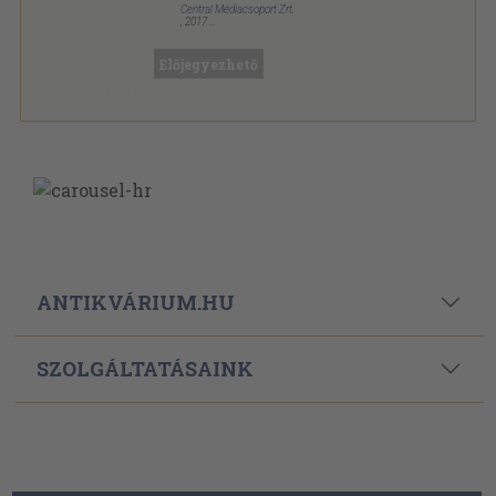
Central Médiacsoport Zrt.
,
2017
Fűzött kemény papírkötés
,
199
oldal
Előjegyezhető
ANTIKVÁRIUM.HU
SZOLGÁLTATÁSAINK