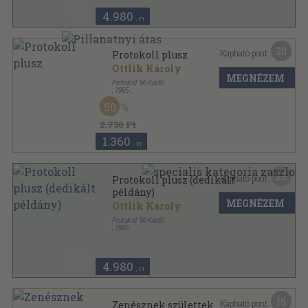
4.980
,-Ft
20
Kapható pont:
Protokoll plusz
Ottlik Károly
MEGNÉZEM
Protokoll '96 Kiadó
,
1995
Fűzött kemény papírkötés
,
326
oldal
50
2.730 Ft
1.360
,-Ft
25
Kapható pont:
Protokoll plusz (dedikált
példány)
MEGNÉZEM
Ottlik Károly
Protokoll '96 Kiadó
,
1995
Fűzött kemény papírkötés
,
326
oldal
4.980
,-Ft
15
Kapható pont:
Zenésznek születtek