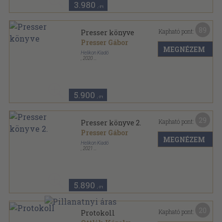
3.980
,-Ft
89
Kapható pont:
Presser könyve
Presser Gábor
MEGNÉZEM
Helikon Kiadó
,
2020
Fűzött kemény papírkötés
,
519
oldal
5.900
,-Ft
29
Kapható pont:
Presser könyve 2.
Presser Gábor
MEGNÉZEM
Helikon Kiadó
,
2021
Fűzött kemény papírkötés
,
433
oldal
5.890
,-Ft
20
Kapható pont:
Protokoll