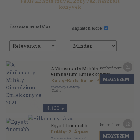
Falus Kriszta művei, könyvek, használt
könyvek
Összesen 39 találat
Kaphatók előre:
21
Kapható pont:
A Vörösmarty Mihály
Gimnázium Emlékkönyve
MEGNÉZEM
2021
Kátay-Barba Rafael Péter
Vörösmarty Alapítvány
,
2021
Fűzött kemény papírkötés
,
479
oldal
4.160
,-Ft
12
Kapható pont:
Együtt finomabb
Erdélyi Z. Ágnes
MEGNÉZEM
Sanoma Budapest Kiadói Zrt.