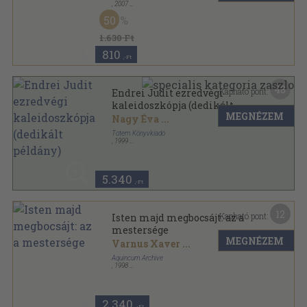
,
2007
Fűzött papírkötés
,
79
oldal
50
1.630 Ft
810
,-Ft
48
Kapható pont:
Endrei Judit ezredvégi
kaleidoszkópja (dedikált
MEGNÉZEM
példány)
Nagy Éva
...
Totem Könyvkiadó
,
1999
Fűzött kemény papírkötés
,
592
oldal
5.340
,-Ft
12
Kapható pont:
Isten majd megbocsájt: az a
mestersége
MEGNÉZEM
Varnus Xaver
...
Aquincum Archive
,
1998
Ragasztott papírkötés
,
94
oldal
2.340
,-Ft