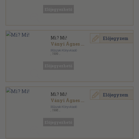
Ragasztott papírkötés
,
167
oldal
Nők Lapja Műhely sorozat
Előjegyezhető
Mi? Mi!
Előjegyzem
Ványi Ágnes
...
Műszaki Könyvkiadó
,
1999
Ragasztott papírkötés
,
164
oldal
Calibra Könyvek sorozat
Előjegyezhető
Mi? Mi!
Előjegyzem
Ványi Ágnes
...
Műszaki Könyvkiadó
,
1998
Ragasztott papírkötés
,
164
oldal
Calibra Könyvek sorozat
Előjegyezhető