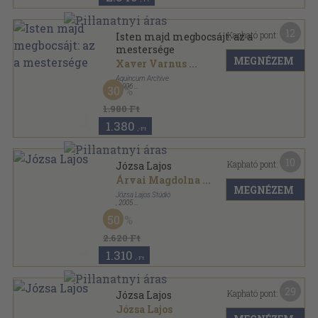
12
Kapható pont:
Isten majd megbocsájt: az a
mestersége
MEGNÉZEM
Xaver Varnus
...
Aquincum Archive
,
1996
30
Ragasztott papírkötés
,
94
oldal
1.980 Ft
1.380
,-Ft
10
Kapható pont:
Józsa Lajos
Árvai Magdolna
...
MEGNÉZEM
Józsa Lajos Stúdió
,
2005
Fűzött kemény papírkötés
,
119
oldal
50
2.620 Ft
1.310
,-Ft
29
Kapható pont:
Józsa Lajos
Józsa Lajos