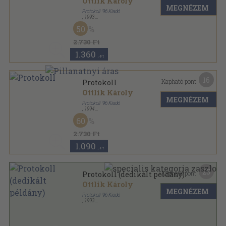
Ottlik Károly
MEGNÉZEM
Protokoll '96 Kiadó
,
1993
Fűzött kemény papírkötés
,
307
oldal
50
2.730 Ft
1.360
,-Ft
16
Kapható pont:
Protokoll
Ottlik Károly
MEGNÉZEM
Protokoll '96 Kiadó
,
1994
Fűzött kemény papírkötés
,
307
oldal
60
2.730 Ft
1.090
,-Ft
25
Kapható pont:
Protokoll (dedikált példány)
Ottlik Károly
MEGNÉZEM
Protokoll '96 Kiadó
,
1993
Fűzött kemény papírkötés
,
307
oldal