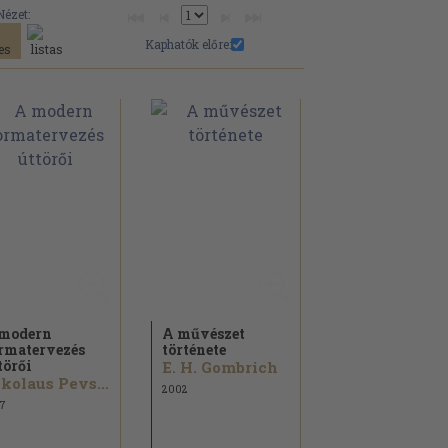
Nézet:
Kaphatók előre:
modern
A művészet
rmatervezés
története
törői
E. H. Gombrich
Nikolaus Pevsner
2002
7