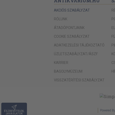
ANTIKVÁRIUM.HU
S
AKCIÓS SZABÁLYZAT
R
RÓLUNK
P
ÁTADÓPONTJAINK
E
COOKIE SZABÁLYZAT
F
ADATKEZELÉSI TÁJÉKOZTATÓ
P
ÜZLETSZABÁLYZAT/ÁSZF
K
KARRIER
C
BAGOLYMÚZEUM
H
VISSZATÉRÍTÉSI SZABÁLYZAT
Powered B
ÉSZREVÉTELEK,
JAVASLATOK