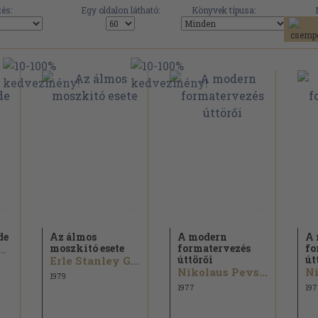
és:
Egy oldalon látható:
Könyvek típusa:
de
Az álmos
A modern
A 
moszkitó esete
formatervezés
fo
l Dufrenne...
úttörői
út
Erle Stanley Gardner
Nikolaus Pevsner
1979
1977
197