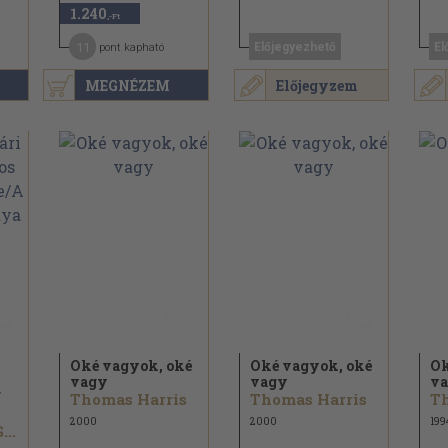
1.240
,-Ft
11
Előjegyezhető
El
pont kapható
MEGNÉZEM
Előjegyzem
Oké vagyok, oké
Oké vagyok, oké
Ok
vagy
vagy
v
Thomas Harris
Thomas Harris
Th
2000
2000
199
Erle Stanley Gardner