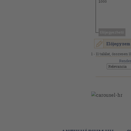
2000
Előjegyezhető
Előjegyzem
1 - 11 találat, összesen 11
Rendez