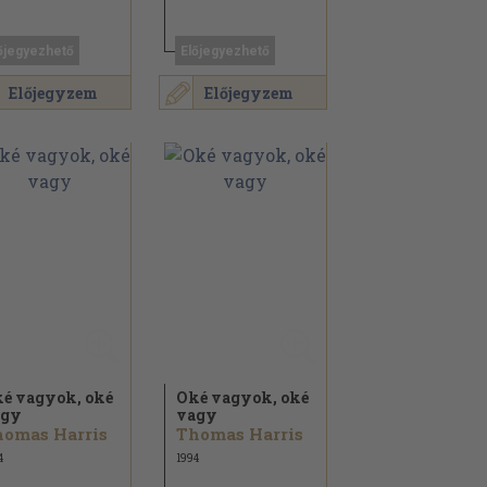
őjegyezhető
Előjegyezhető
Előjegyzem
Előjegyzem
é vagyok, oké
Oké vagyok, oké
agy
vagy
omas Harris
Thomas Harris
4
1994