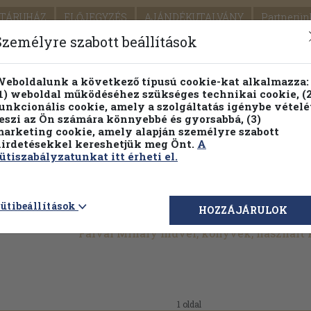
TÁRUHÁZ
ELŐJEGYZÉS
AJÁNDÉKUTALVÁNY
Partnerün
SZÁLLÍTÁS
SEGÍTSÉG
Személyre szabott beállítások
Részletes kereső
Témaköri fa
eboldalunk a következő típusú cookie-kat alkalmazza:
1) weboldal működéséhez szükséges technikai cookie, (2
Vál
unkcionális cookie, amely a szolgáltatás igénybe vételé
eszi az Ön számára könnyebbé és gyorsabbá, (3)
arketing cookie, amely alapján személyre szabott
PILLANATNYI ÁRAINK
FENNTARTHATÓ OLVASMÁN
irdetésekkel kereshetjük meg Önt.
A
ütiszabályzatunkat itt érheti el.
ütibeállítások
HOZZÁJÁRULOK
Falvai Mihály művei, könyvek, használt
1 oldal