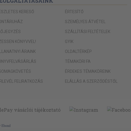
ZOLGÁLTATÁSAINK
ÉSZLETES KERESŐ
ÉRTESÍTŐ
ONTÁRUHÁZ
SZEMÉLYES ÁTVÉTEL
LŐJEGYZÉS
SZÁLLÍTÁSI FELTÉTELEK
IZESSEN KÖNYVVEL!
GYIK
ILLANATNYI ÁRAINK
OLDALTÉRKÉP
ÖNYVFELVÁSÁRLÁS
TÉMAKÖRI FA
SOMAGKÖVETÉS
ÉRDEKES TÉMAKÖREINK
ÍRLEVÉL FELIRATKOZÁS
ELÁLLÁS A SZERZŐDÉSTŐL
y
Ebond