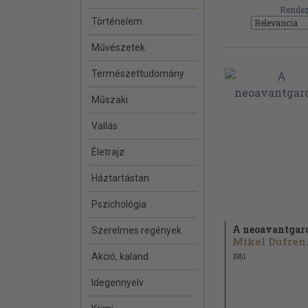
Rendez
Történelem
Művészetek
Természettudomány
Műszaki
Vallás
Életrajz
Háztartástan
Pszichológia
A neoavantgar
Szerelmes regények
Mike
Akció, kaland
1981
Idegennyelv