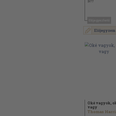
1977
Előjegyezhető
Előjegyzem
Oké vagyok, o
vagy
Thomas Harri