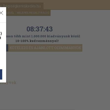
k: Régiségkereskedés.hu
A kosaram
HÍRLEVÉL
BELÉPÉS/REGISZTRÁCIÓ
MÉG
0
5000
Ft
08:37:41
)
ogasson több mint 1.000.000 kiadványunk közül
t
10-100% kedvezménnyel!
YOK
KÖTELEZŐ ÉS AJÁNLOTT OLVASMÁNYOK
 könyvek