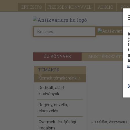
ÉRTESÍTŐ
FIZESSEN
KÖNYVVEL!
AUKCIÓ
PON
W
(
f
t
m
ÚJ KÖNYVEK
MOST ÉRKEZETT
h
s
TÉMAKÖR
Kiemelt témaköreink
S
Dedikált, aláírt
kiadványok
Regény, novella,
elbeszélés
Gyermek- és ifjúsági
1-11 találat, összesen 11.
irodalom