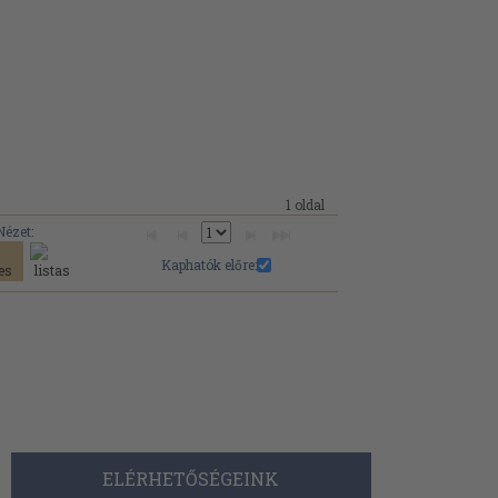
1 oldal
Nézet:
Kaphatók előre:
ELÉRHETŐSÉGEINK