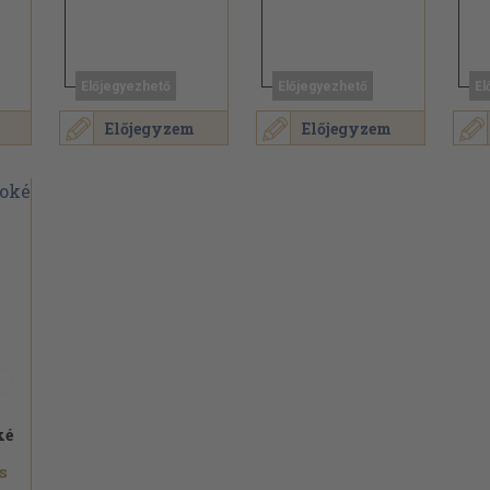
Előjegyezhető
Előjegyezhető
El
Előjegyzem
Előjegyzem
ké
s