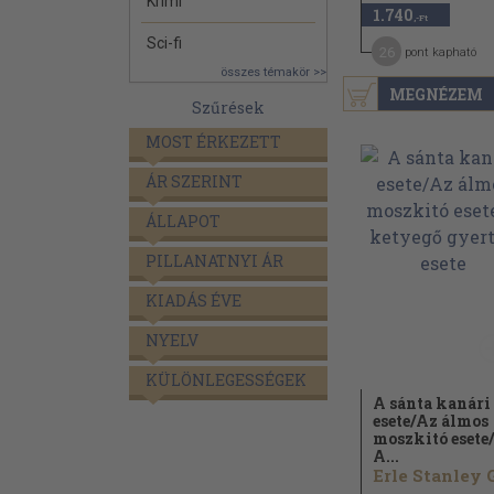
Krimi
1.740
,-Ft
Sci-fi
26
pont kapható
összes témakör >>
MEGNÉZEM
Szűrések
MOST ÉRKEZETT
ÁR SZERINT
ÁLLAPOT
PILLANATNYI ÁR
KIADÁS ÉVE
NYELV
KÜLÖNLEGESSÉGEK
A sánta kanári
esete/
Az álmos
moszkitó esete/
A...