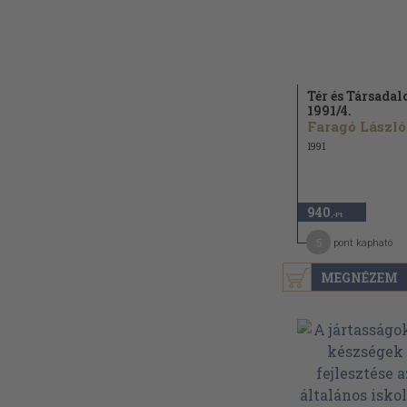
Tér és Társada
1991/
4.
Faragó László.
1991
940
,-Ft
5
pont kapható
MEGNÉZEM