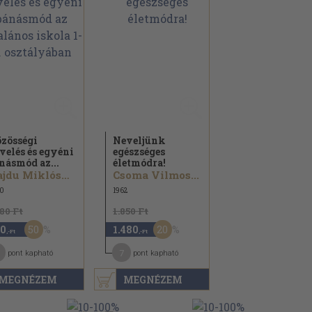
zösségi
Neveljünk
velés és egyéni
egészséges
násmód az...
életmódra!
Hajdu Miklósné...
Csoma Vilmos...
0
1962
180 Ft
1.850 Ft
50
20
0
1.480
,-Ft
,-Ft
7
pont kapható
pont kapható
MEGNÉZEM
MEGNÉZEM