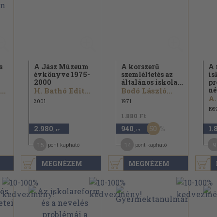
s
A Jász Múzeum
A korszerű
A 
évkönyve 1975-
szemléltetés az
is
2000
általános iskola...
pr
né
..
H. Bathó Edit...
Bodó László...
A.
2001
1971
195
1.880 Ft
50
2.980
940
1.
,-Ft
,-Ft
15
14
9
pont kapható
pont kapható
MEGNÉZEM
MEGNÉZEM