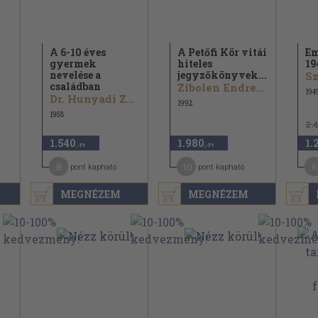
A 6-10 éves
A Petőfi Kör vitái
Em
gyermek
hiteles
19
nevelése a
jegyzőkönyvek...
Sz
családban
Zibolen Endre...
194
Dr. Hunyadi Zoltán...
1992
1958
2.
1.540
1.980
1.
,-Ft
,-Ft
8
10
6
pont kapható
pont kapható
MEGNÉZEM
MEGNÉZEM