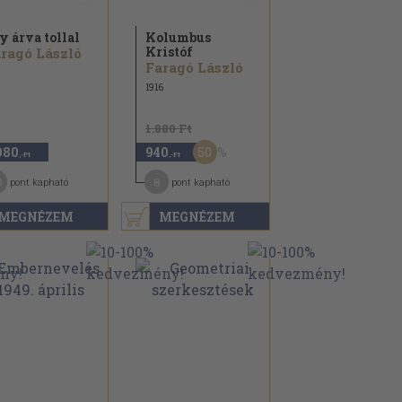
y árva tollal
Kolumbus
Kristóf
ragó László
Faragó László
1916
1.880 Ft
50
080
940
,-Ft
,-Ft
0
8
pont kapható
pont kapható
MEGNÉZEM
MEGNÉZEM