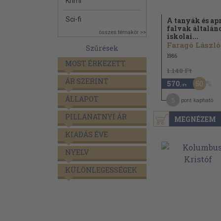
Krimi
Sci-fi
A tanyák és ap
falvak általán
összes témakör >>
iskolai...
Faragó László
Szűrések
1986
MOST ÉRKEZETT
1.140 Ft
ÁR SZERINT
50
570
,-Ft
ÁLLAPOT
5
pont kapható
PILLANATNYI ÁR
MEGNÉZEM
KIADÁS ÉVE
NYELV
KÜLÖNLEGESSÉGEK