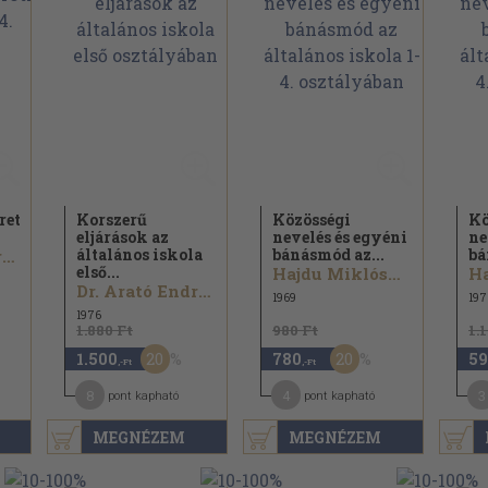
reti
Korszerű
Közösségi
Kö
eljárások az
nevelés és egyéni
ne
általános iskola
bánásmód az...
bá
Dr. Arató Endréné...
első...
Hajdu Miklósné...
Dr. Arató Endréné...
1969
197
1976
1.880 Ft
980 Ft
1.
20
20
1.500
780
59
,-Ft
,-Ft
8
4
3
pont kapható
pont kapható
MEGNÉZEM
MEGNÉZEM