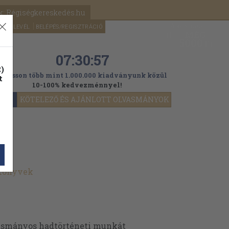
k: Régiségkereskedés.hu
A kosaram
HÍRLEVÉL
BELÉPÉS/REGISZTRÁCIÓ
MÉG
0
5000
Ft
07:30:56
)
ogasson több mint 1.000.000 kiadványunk közül
t
10-100% kedvezménnyel!
YOK
KÖTELEZŐ ÉS AJÁNLOTT OLVASMÁNYOK
 könyvek
olvasmányos hadtörténeti munkát