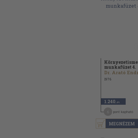
Környezetisme
munkafüzet 4.
1976
1.240
,-Ft
6
pont kapható
MEGNÉZEM