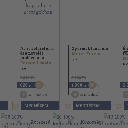
Az iskolareform
Gyermektanulmány
Él
és a nevelés
fö
Mérei Ferenc
problémái a...
1948
Faragó László
199
1959
1.640 Ft
3.980 Ft
50
50
820
1.990
2.
,-Ft
,-Ft
7
18
2
pont kapható
pont kapható
MEGNÉZEM
MEGNÉZEM