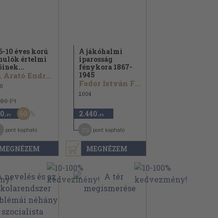
6-10 éves korú
A jákóhalmi
nulók értelmi
iparosság
őinek...
fénykora 1867-
1945
Dr. Arató Endréné...
Fodor István Ferenc
0
2004
880 Ft
60
0
2.440
,-Ft
,-Ft
1
20
pont kapható
pont kapható
MEGNÉZEM
MEGNÉZEM