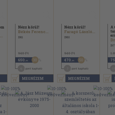
lom
Nézz körül!
Nézz körül!
A 
ta
Békés Ferenc...
Faragó László...
er
..
1981
1980
197
940 Ft
940 Ft
1.
30
50
650
470
75
,-Ft
,-Ft
6
7
1
pont kapható
pont kapható
MEGNÉZEM
MEGNÉZEM