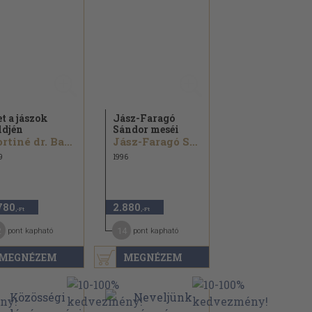
et a jászok
Jász-Faragó
ldjén
Sándor meséi
Hortiné dr. Bathó Edit...
Jász-Faragó Sándor
9
1996
780
2.880
,-Ft
,-Ft
2
14
pont kapható
pont kapható
MEGNÉZEM
MEGNÉZEM