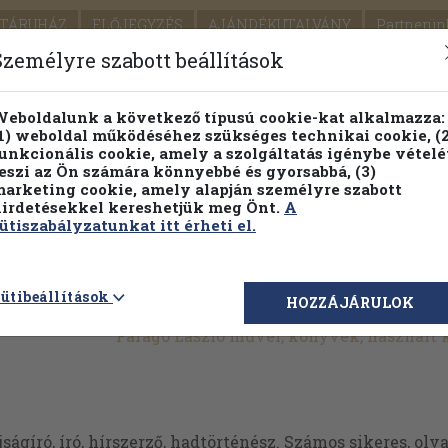
TÁRUHÁZ
ELŐJEGYZÉS
AJÁNDÉKUTALVÁNY
Partnerün
SZÁLLÍTÁS
SEGÍTSÉG
Személyre szabott beállítások
Részletes kereső
Témaköri fa
eboldalunk a következő típusú cookie-kat alkalmazza:
1) weboldal működéséhez szükséges technikai cookie, (2
Vál
unkcionális cookie, amely a szolgáltatás igénybe vételé
eszi az Ön számára könnyebbé és gyorsabbá, (3)
arketing cookie, amely alapján személyre szabott
PILLANATNYI ÁRAINK
FENNTARTHATÓ OLVASMÁN
irdetésekkel kereshetjük meg Önt.
A
ütiszabályzatunkat itt érheti el.
ütibeállítások
HOZZÁJÁRULOK
Faragó László művei, könyvek, használt
jságíró, író, hírszerző, hadtörténész. Számos sikeres, 