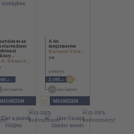
nevelés és az
A tér
kolarendszer
megismerése
oblémái
Kárteszi Ferenc...
hány...
1948
 A. Sibanov...
9
2.740 Ft
20
840
2.190
,-Ft
,-Ft
11
pont kapható
pont kapható
MEGNÉZEM
MEGNÉZEM