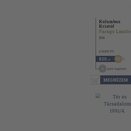
Kolumbus
Kristóf
Faragó László
1916
1.640 Ft
50
820
,-Ft
4
pont kapható
MEGNÉZEM