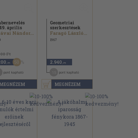
bernevelés
Geometriai
49. április
szerkesztések
ávai Nándor...
Faragó László...
9
1967
400 Ft
50
200
2.940
,-Ft
,-Ft
15
pont kapható
pont kapható
MEGNÉZEM
MEGNÉZEM