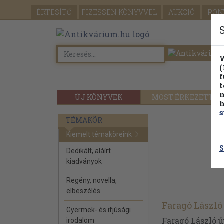
ÉRTESÍTŐ
FIZESSEN
KÖNYVVEL!
AUKCIÓ
PON
W
(
f
t
m
ÚJ KÖNYVEK
MOST ÉRKEZETT
h
s
TÉMAKÖR
Kiemelt témaköreink
S
Dedikált, aláírt
kiadványok
Regény, novella,
elbeszélés
Faragó László
Gyermek- és ifjúsági
Faragó László ú
irodalom