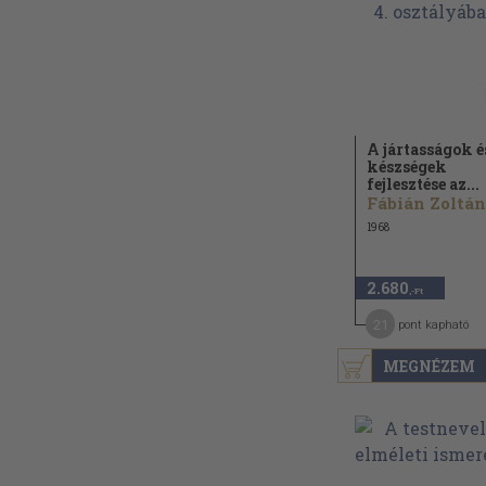
A jártasságok é
készségek
fejlesztése az...
Fábián Zoltán.
1968
2.680
,-Ft
21
pont kapható
MEGNÉZEM