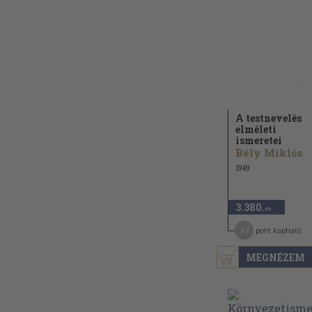
A testnevelés
elméleti
ismeretei
Bély Miklós
1949
3.380
,-Ft
17
pont kapható
MEGNÉZEM