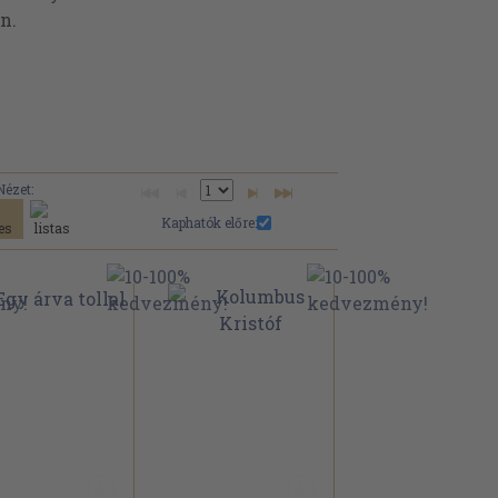
n.
Nézet:
Kaphatók előre: