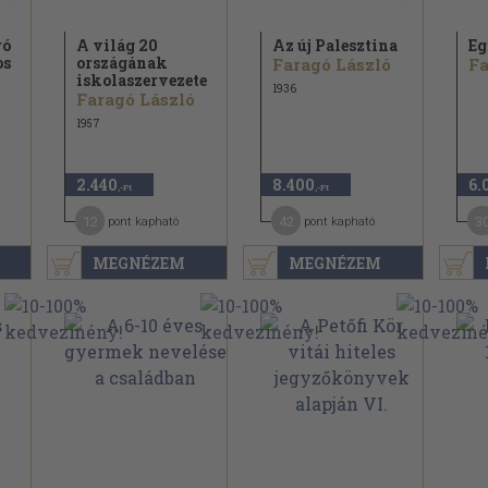
ró
A világ 20
Az új Palesztina
Eg
os
országának
Faragó László
Fa
iskolaszervezete
1936
Faragó László
1957
2.440
8.400
6.
,-Ft
,-Ft
12
42
3
pont kapható
pont kapható
MEGNÉZEM
MEGNÉZEM