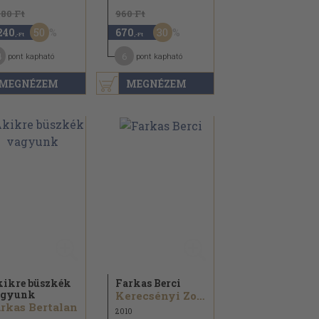
480 Ft
960 Ft
50
30
240
670
,-Ft
,-Ft
4
6
pont kapható
pont kapható
MEGNÉZEM
MEGNÉZEM
ikre büszkék
Farkas Berci
agyunk
Kerecsényi Zoltán
rkas Bertalan
2010