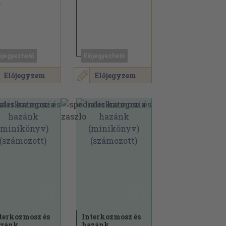
1
őjegyezhető
Előjegyezhető
Előjegyzem
Előjegyzem
terkozmosz és
Interkozmosz és
azánk
hazánk