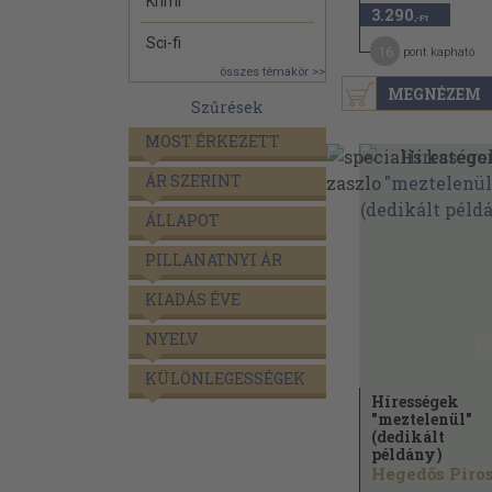
Krimi
3.290
,-Ft
Sci-fi
16
pont kapható
összes témakör >>
MEGNÉZEM
Szűrések
MOST ÉRKEZETT
ÁR SZERINT
ÁLLAPOT
PILLANATNYI ÁR
KIADÁS ÉVE
NYELV
KÜLÖNLEGESSÉGEK
Hírességek
"meztelenül"
(dedikált
példány)