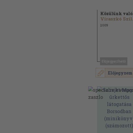
Közülünk val
Vira
2009
Előjegyezhető
Előjegyzem