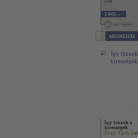
2008
3.840
,-Ft
31
pont kapható
MEGNÉZEM
Így főznek a
hírességek