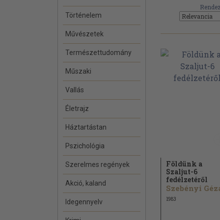
Rendez
Történelem
Művészetek
Természettudomány
Műszaki
Vallás
Életrajz
Háztartástan
Pszichológia
Földünk a
Szerelmes regények
Szaljut-6
fedélzetéről
Akció, kaland
Szebényi Géz
1983
Idegennyelv