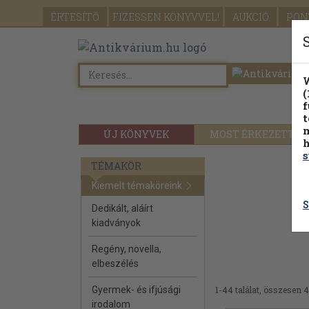
ÉRTESÍTŐ
FIZESSEN
KÖNYVVEL!
AUKCIÓ
PON
W
(
f
t
m
ÚJ KÖNYVEK
MOST ÉRKEZETT
h
s
TÉMAKÖR
Kiemelt témaköreink
S
Dedikált, aláírt
kiadványok
Regény, novella,
elbeszélés
Gyermek- és ifjúsági
1-44 találat, összesen 4
irodalom