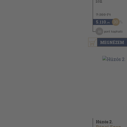
2012
7.300 Ft
30
5.110
,-Ft
46
pont kapható
MEGNÉZEM
Húzós 2.
Rónai Egon