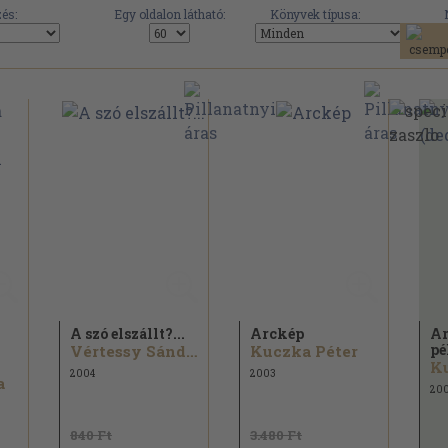
és:
Egy oldalon látható:
Könyvek típusa:
A szó elszállt?...
Arckép
Ar
pé
Vértessy Sándor...
Kuczka Péter
Ku
2004
2003
a
20
840 Ft
3.480 Ft