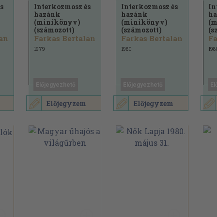
s
Interkozmosz és
Interkozmosz és
In
hazánk
hazánk
h
(minikönyv)
(minikönyv)
(m
(számozott)
(számozott)
(s
lan
Farkas Bertalan
Farkas Bertalan
Fa
1979
1980
198
Előjegyezhető
Előjegyezhető
El
Előjegyzem
Előjegyzem