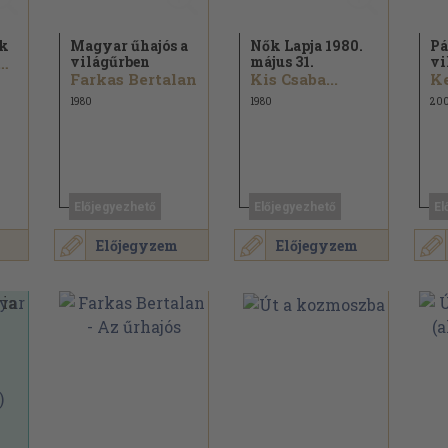
ók
Magyar űhajós a
Nők Lapja 1980.
Pá
világűrben
május 31.
vi
szkó Szilvia
Farkas Bertalan
Kis Csaba...
1980
1980
20
Előjegyezhető
Előjegyezhető
El
Előjegyzem
Előjegyzem