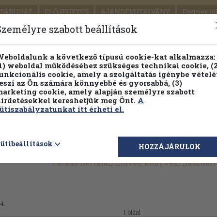
TÁRUHÁZ
ELŐJEGYZÉS
AJÁNDÉKUTALVÁNY
Partnerün
SZÁLLÍTÁS
SEGÍTSÉG
Személyre szabott beállítások
1.
Részletes kereső
Témaköri fa
eboldalunk a következő típusú cookie-kat alkalmazza:
1) weboldal működéséhez szükséges technikai cookie, (2
KIADV
unkcionális cookie, amely a szolgáltatás igénybe vételé
LEGNA
eszi az Ön számára könnyebbé és gyorsabbá, (3)
arketing cookie, amely alapján személyre szabott
PILLANATNYI ÁRAINK
FENNTARTHATÓ OLVASMÁN
irdetésekkel kereshetjük meg Önt.
A
ütiszabályzatunkat itt érheti el.
ütibeállítások
HOZZÁJÁRULOK
Farkas Bertalan művei, könyvek, használ
4.
1 oldal