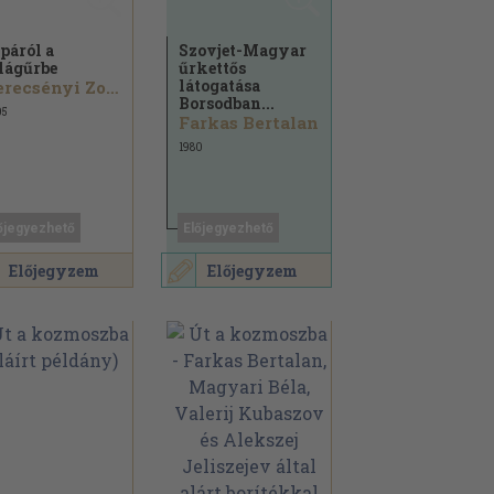
páról a
Szovjet-Magyar
lágűrbe
űrkettős
látogatása
Kerecsényi Zoltán
Borsodban...
05
Farkas Bertalan
1980
őjegyezhető
Előjegyezhető
Előjegyzem
Előjegyzem