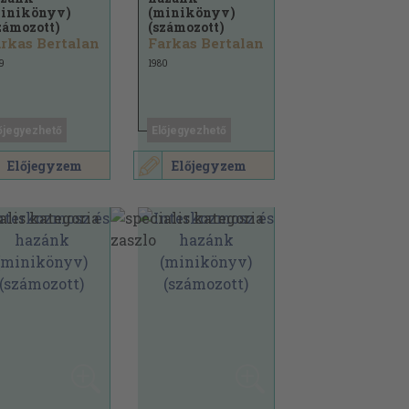
inikönyv)
(minikönyv)
zámozott)
(számozott)
rkas Bertalan
Farkas Bertalan
9
1980
őjegyezhető
Előjegyezhető
Előjegyzem
Előjegyzem