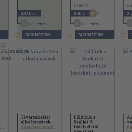
1.180 Ft
4.
50
3.440
590
2.
,-Ft
,-Ft
17
3
3
pont kapható
pont kapható
MEGNÉZEM
MEGNÉZEM
Távérzékelési
Földünk a
Ak
alkalmazások
Szaljut-6
v
fedélzetéről
Őszy-Tóth Gábriel...
Szentesi András...
Fa
(dedikált...