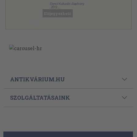
Stencil Kulturális Alapítvány
,
2012
Ragasztott papírkötés
,
82
oldal
Előjegyezhető
Beszélő sorozat
ANTIKVÁRIUM.HU
SZOLGÁLTATÁSAINK