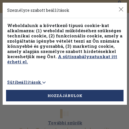
0
Toggle
Főmenü
Könyveink
navigation
Személyre szabott beállítások
Weboldalunk a következő típusú cookie-kat
alkalmazza: (1) weboldal működéséhez szükséges
technikai cookie, (2) funkcionális cookie, amely a
szolgáltatás igénybe vételét teszi az Ön számára
könnyebbé és gyorsabbá, (3) marketing cookie,
amely alapján személyre szabott hirdetésekkel
kereshetjük meg Önt.
A sütiszabályzatunkat itt
érheti el.
Sütibeállítások
HOZZÁJÁRULOK
További szűrők