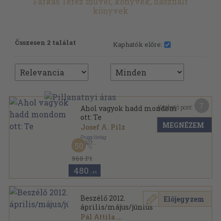
Farkas Teréz művei, könyvek, használt
könyvek
Összesen 2 találat
Kaphatók előre:
7
Kapható pont:
Ahol vagyok hadd mondom
ott: Te
MEGNÉZEM
Josef A. Pilz
Prugg Verlag
,
1973
50
Ragasztott papírkötés
,
62
oldal
960 Ft
480
,-Ft
Beszélő 2012.
Előjegyzem
április/május/június
Pál Attila
...