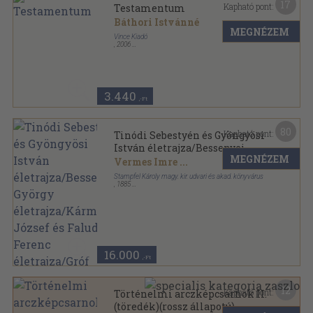
17
Kapható pont:
Testamentum
Báthori Istvánné
MEGNÉZEM
Vince Kiadó
,
2006
Fűzött keménykötés
,
440
oldal
3.440
,-Ft
80
Kapható pont:
Tinódi Sebestyén és Gyöngyösi
István életrajza/Bessenyei
MEGNÉZEM
György életrajza/Kármán
Vermes Imre
...
József és Faludi Ferenc
Stampfel Károly magy. kir. udvari és akad. könyvárus
életrajza/Gróf Gvadányi József
,
1885
Könyvkötői kötés
,
302
oldal
és Gaal József
életrajzai/Berzsenyi Dániel
életrajza/Fáy András
életrajza/Báró Eötvös József
életrajza
16.000
,-Ft
12
Kapható pont:
Történelmi arczképcsarnok II.
(töredék)(rossz állapotú)