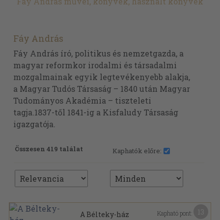
Fáy András művei, könyvek, használt könyvek
Fáy András
Fáy András író, politikus és nemzetgazda, a
magyar reformkor irodalmi és társadalmi
mozgalmainak egyik legtevékenyebb alakja,
a Magyar Tudós Társaság – 1840 után Magyar
Tudományos Akadémia – tiszteleti
tagja.1837-től 1841-ig a Kisfaludy Társaság
igazgatója.
Összesen 419 találat
Kaphatók előre:
13
Kapható pont:
A Bélteky-ház