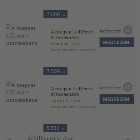
Vászon
,
1508
oldal
7.500
,-Ft
60
Kapható pont:
A magyar költészet
kincsesháza
MEGNÉZEM
Gombos Imre
...
Athenaeum Irodalmi és Nyomdai R.-T.
Vászon
,
1507
oldal
7.500
,-Ft
45
Kapható pont:
A magyar költészet
kincsesháza
MEGNÉZEM
Lányi Viktor
...
Athenaeum Irodalmi és Nyomdai R.-T.
Könyvkötői vászonkötés
,
350
oldal
5.580
,-Ft