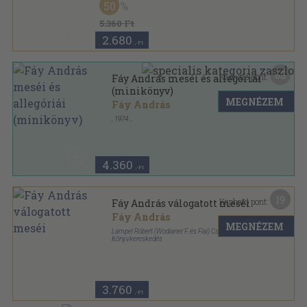
50
5.360 Ft
2.680
,-Ft
65
Kapható pont:
Fáy András meséi és allegóriái
(minikönyv)
MEGNÉZEM
Fáy András
,
1974
Nyl kötés
,
115
oldal
4.360
,-Ft
19
Kapható pont:
Fáy András válogatott meséi
Fáy András
MEGNÉZEM
Lampel Róbert (Wodianer F. és Fiai) Cs. és Kir. Udvari
Könyvkereskedés
Könyvkötői papírkötés
,
60
oldal
3.760
,-Ft