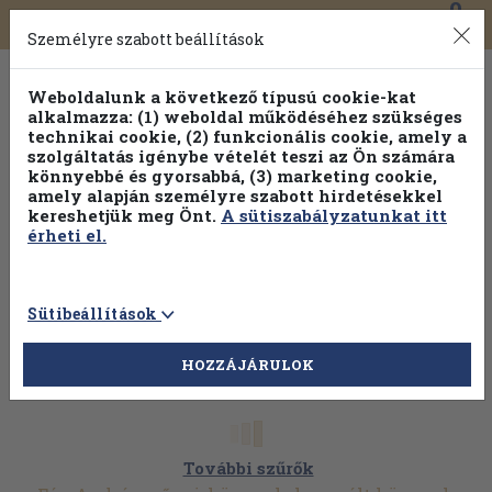
0
Toggle
Főmenü
Könyveink
navigation
Személyre szabott beállítások
Weboldalunk a következő típusú cookie-kat
alkalmazza: (1) weboldal működéséhez szükséges
technikai cookie, (2) funkcionális cookie, amely a
szolgáltatás igénybe vételét teszi az Ön számára
könnyebbé és gyorsabbá, (3) marketing cookie,
amely alapján személyre szabott hirdetésekkel
kereshetjük meg Önt.
A sütiszabályzatunkat itt
érheti el.
Sütibeállítások
HOZZÁJÁRULOK
További szűrők