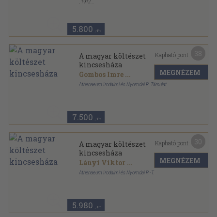
,
1912
Könyvkötői kötés
,
1508
oldal
5.800
,-Ft
38
Kapható pont:
A magyar költészet
kincsesháza
MEGNÉZEM
Gombos Imre
...
Athenaeum Irodalmi és Nyomdai R. Társulat
Félvászon
,
1508
oldal
7.500
,-Ft
30
Kapható pont:
A magyar költészet
kincsesháza
MEGNÉZEM
Lányi Viktor
...
Athenaeum Irodalmi és Nyomdai R.-T.
Vászon
,
350
oldal
5.980
,-Ft