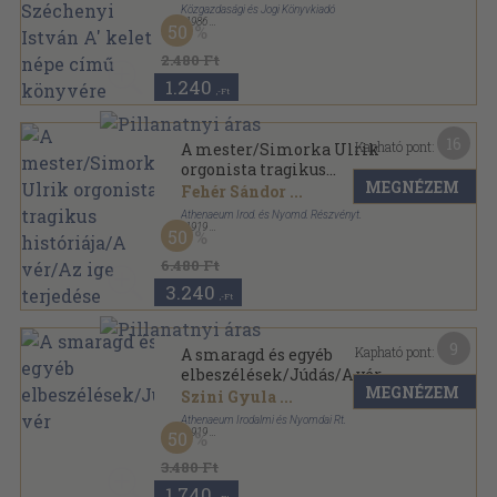
Közgazdasági és Jogi Könyvkiadó
,
1986
50
Fűzött kemény papírkötés
,
439
oldal
A társadalomtudományok magyar klasszikusai
2.480 Ft
sorozat
1.240
,-Ft
16
Kapható pont:
A mester/Simorka Ulrik
orgonista tragikus
MEGNÉZEM
históriája/A vér/Az ige
Fehér Sándor
...
terjedése
Athenaeum Irod. és Nyomd. Részvényt.
,
1919
50
Félvászon
,
209
oldal
Modern könyvtár sorozat
6.480 Ft
3.240
,-Ft
9
Kapható pont:
A smaragd és egyéb
elbeszélések/Júdás/A vér
MEGNÉZEM
Szini Gyula
...
Athenaeum Irodalmi és Nyomdai Rt.
,
1919
50
Tűzött keménykötés
,
237
oldal
3.480 Ft
1.740