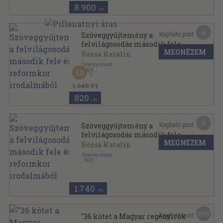
8.900
,-Ft
4
Kapható pont:
Szöveggyűjtemény a
felvilágosodás második fele és
MEGNÉZEM
a reformkor irodalmából
Rózsa Katalin
Tankönyvkiadó
,
1974
50
Ragasztott papírkötés
,
303
oldal
1.640 Ft
820
,-Ft
9
Kapható pont:
Szöveggyűjtemény a
felvilágosodás második fele és
MEGNÉZEM
a reformkor irodalmából
Rózsa Katalin
Tankönyvkiadó
,
1970
Ragasztott papírkötés
,
303
oldal
1.740
,-Ft
495
Kapható pont:
"36 kötet a Magyar regényirók