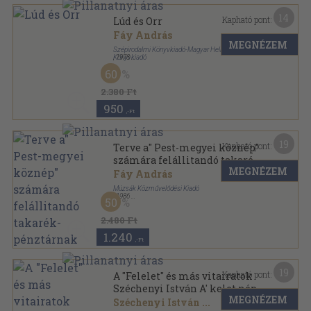
14
Kapható pont:
Lúd és Orr
Fáy András
MEGNÉZEM
Szépirodalmi Könyvkiadó-Magyar Helikon
Könyvkiadó
,
1978
Fűzött kemény papírkötés
,
144
oldal
60
2.380 Ft
950
,-Ft
19
Kapható pont:
Terve a" Pest-megyei köznép"
számára felállitandó takarék-
MEGNÉZEM
pénztárnak
Fáy András
Múzsák Közművelődési Kiadó
,
1986
50
Fűzött kemény papírkötés
,
82
oldal
2.480 Ft
1.240
,-Ft
19
Kapható pont:
A "Felelet" és más vitairatok
Széchenyi István A' kelet népe
MEGNÉZEM
című könyvére
Széchenyi István
...