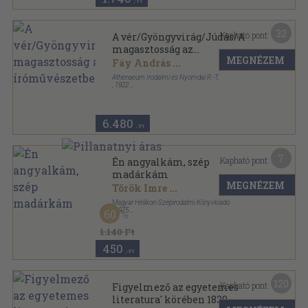
,-Ft
32
Kapható pont:
A vér/Gyöngyvirág/Júdás/A
magasztosság az
MEGNÉZEM
íróművészetben
Fáy András
...
Athenaeum Irodalmi és Nyomdai R.-T.
,
1922
Félvászon
,
269
oldal
6.480
,-Ft
7
Kapható pont:
Én angyalkám, szép
madárkám
MEGNÉZEM
Török Imre
...
Magyar Helikon-Szépirodalmi Könyvkiadó
,
1975
60
Varrott keménykötés
,
96
oldal
1.140 Ft
450
,-Ft
120
Kapható pont:
Figyelmező az egyetemes
literatura' körében 1839.