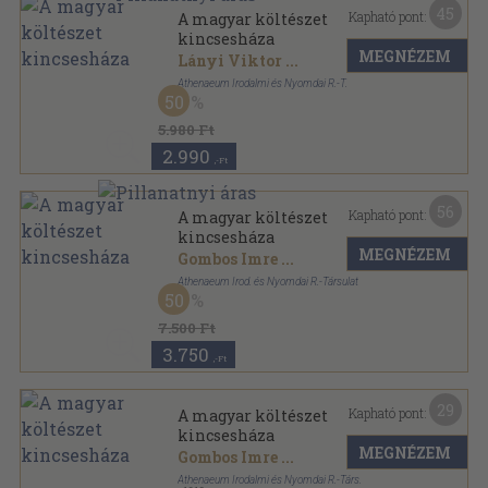
45
Kapható pont:
A magyar költészet
kincsesháza
MEGNÉZEM
Lányi Viktor
...
Athenaeum Irodalmi és Nyomdai R.-T.
50
Vászon
,
350
oldal
5.980 Ft
2.990
,-Ft
56
Kapható pont:
A magyar költészet
kincsesháza
MEGNÉZEM
Gombos Imre
...
Athenaeum Irod. és Nyomdai R.-Társulat
50
Vászon
,
1508
oldal
7.500 Ft
3.750
,-Ft
29
Kapható pont:
A magyar költészet
kincsesháza
MEGNÉZEM
Gombos Imre
...
Athenaeum Irodalmi és Nyomdai R.-Társ.