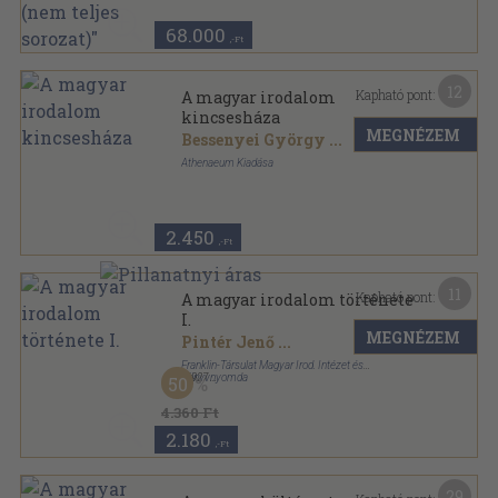
68.000
,-Ft
12
Kapható pont:
A magyar irodalom
kincsesháza
MEGNÉZEM
Bessenyei György
...
Athenaeum Kiadása
Félvászon
,
444
oldal
Az Európai Irodalom Kincsesháza sorozat
2.450
,-Ft
11
Kapható pont:
A magyar irodalom története
I.
MEGNÉZEM
Pintér Jenő
...
Franklin-Társulat Magyar Irod. Intézet és
Könyvnyomda
,
1927
50
Könyvkötői vászonkötés
,
414
oldal
4.360 Ft
2.180
,-Ft
29