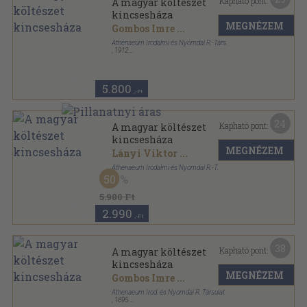
Kapható pont:
A magyar költészet
kincsesháza
MEGNÉZEM
Gombos Imre
...
Athenaeum Irodalmi és Nyomdai R.-Társ.
,
1912
Könyvkötői vászonkötés
,
1508
oldal
5.800
,-Ft
24
Kapható pont:
A magyar költészet
kincsesháza
MEGNÉZEM
Lányi Viktor
...
Athenaeum Irodalmi és Nyomdai R.-T.
50
Vászon
,
350
oldal
5.980 Ft
2.990
,-Ft
38
Kapható pont:
A magyar költészet
kincsesháza
MEGNÉZEM
Gombos Imre
...
Athenaeum Irod. és Nyomdai R. Társulat
,
1895