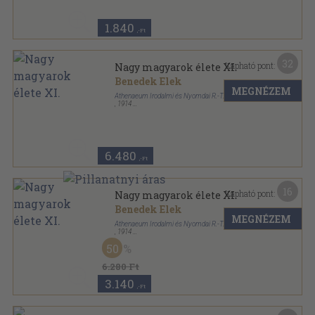
1.840
,-Ft
32
Kapható pont:
Nagy magyarok élete XI.
Benedek Elek
MEGNÉZEM
Athenaeum Irodalmi és Nyomdai R.-T.
,
1914
Félvászon
,
111
oldal
Levente Könyvtár sorozat
6.480
,-Ft
16
Kapható pont:
Nagy magyarok élete XI.
Benedek Elek
MEGNÉZEM
Athenaeum Irodalmi és Nyomdai R.-T.
,
1914
Könyvkötői vászonkötés
,
111
oldal
50
Levente Könyvtár sorozat
6.280 Ft
3.140
,-Ft