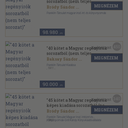
sorozatból (nem teljes
MEGNÉZEM
sorozat)"
Bródy Sándor
...
Franklin-Társulat magyar irod. int. és könyvnyomda
Aranyozott kiadói egész vászonkötés
,
11398
oldal
Magyar regényírók sorozat
98.980
,-Ft
450
Kapható pont:
"40 kötet a Magyar regényírók
sorozatból (nem teljes
MEGNÉZEM
sorozat)"
Baksay Sándor
...
Franklin Társulat Kiadása
,
1911
Aranyozott kiadói egész vászonkötés
,
12360
oldal
Magyar regényírók sorozat
90.000
,-Ft
340
Kapható pont:
"45 kötet a Magyar regényirók
képes kiadása sorozatból (nem
MEGNÉZEM
teljes sorozat)"
Bródy Sándor
...
Franklin Társulat Magyar Irod. Intézet és
Könyvnyomda-Grill Károly Könyvkiadóvállalata
,
1912
Aranyozott kiadói egész vászonkötés
,
14616
oldal
Magyar regényírók sorozat