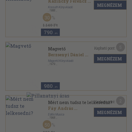
Kazinczy Ferencz
...
MEGNÉZEM
Kossuth Könyvkiadó
,
1988
Fűzött kemény papírkötés
,
330
oldal
30
1.140 Ft
790
,-Ft
5
Kapható pont:
Magvető
Berzsenyi Dániel
...
MEGNÉZEM
Magvető Könyvkiadó
,
1979
Könyvkötői kötés
,
320
oldal
980
,-Ft
2
Kapható pont:
Mért nem tudsz te lelkesedni?
Fáy András
...
MEGNÉZEM
Editio Musica
,
1968
Papír
,
2
oldal
50