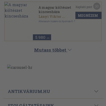
30
Kapható pont:
A magyar költészet
kincsesháza
MEGNÉZEM
Lányi Viktor
...
Athenaeum Irodalmi és Nyomdai R.-T.
Félvászon
,
350
oldal
5.980
,-Ft
Mutass többet
ANTIKVÁRIUM.HU
SZOLGÁLTATÁSAINK