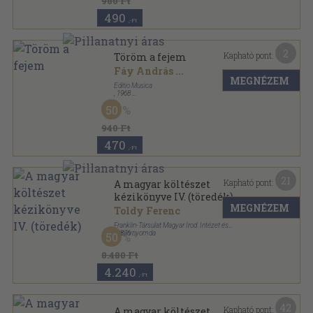
980 Ft
490
,-Ft
2
Kapható pont:
Töröm a fejem
Fáy András
...
MEGNÉZEM
Editio Musica
,
1968
Papír
,
3
oldal
50
Nyár volt sorozat
940 Ft
470
,-Ft
21
Kapható pont:
A magyar költészet
kézikönyve IV. (töredék)
MEGNÉZEM
Toldy Ferenc
Franklin-Társulat Magyar Irod. Intézet és
Könyvnyomda
,
1876
50
Varrott papírkötés
,
366
oldal
A magyar költészet kézikönyve sorozat
8.480 Ft
4.240
,-Ft
42
Kapható pont:
A magyar költészet