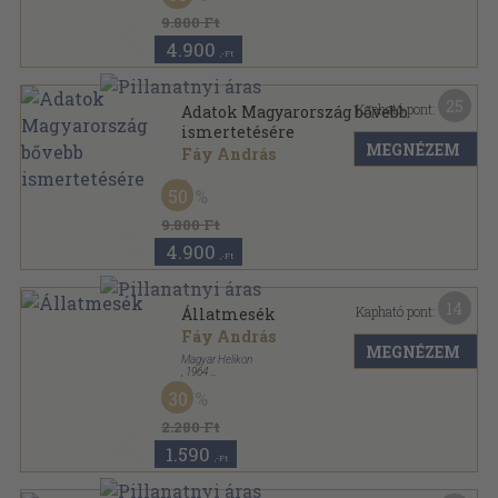
9.800 Ft
4.900
,-Ft
25
Kapható pont:
Adatok Magyarország bővebb
ismertetésére
MEGNÉZEM
Fáy András
Félvászon
,
88
oldal
50
9.800 Ft
4.900
,-Ft
14
Kapható pont:
Állatmesék
Fáy András
MEGNÉZEM
Magyar Helikon
,
1964
Vászon
,
270
oldal
30
2.280 Ft
1.590
,-Ft