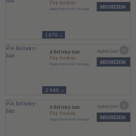
Fáy András
MEGNÉZEM
Magyar Népművelők Társasága
Tűzött kötés
,
96
oldal
Magyar Klasszikusok sorozat
1.670
,-Ft
15
Kapható pont:
A Bélteky-ház
Fáy András
MEGNÉZEM
Magyar Népművelők Társasága
Könyvkötői kötés
,
96
oldal
Magyar Klasszikusok sorozat
2.940
,-Ft
8
Kapható pont:
A Bélteky-ház
Fáy András
MEGNÉZEM
Magyar Népművelők Társasága
Tűzött kötés
,
96
oldal
Magyar Klasszikusok sorozat