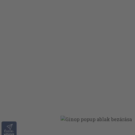
Észre-
vételek