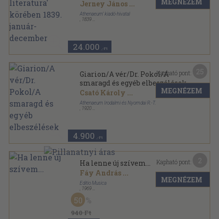
MEGNÉZEM
január-december
Jerney János
...
Athenaeum' kiadó-hivatal
,
1839
Könyvkötői vászonkötés
,
875
oldal
Figyelmező az egyetemes literatura' körében sorozat
24.000
,-Ft
25
Kapható pont:
Giarion/A vér/Dr. Pokol/A
smaragd és egyéb elbeszélések
MEGNÉZEM
Csató Károly
...
Athenaeum Irodalmi és Nyomdai R.-T.
,
1920
Vászon
,
298
oldal
Korunk mesterei sorozat
4.900
,-Ft
2
Kapható pont:
Ha lenne új szívem...
Fáy András
...
MEGNÉZEM
Editio Musica
,
1969
Papír
,
2
oldal
50
940 Ft