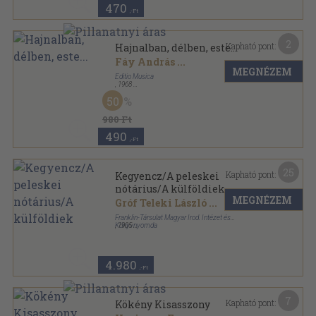
470
,-Ft
2
Kapható pont:
Hajnalban, délben, este...
Fáy András
...
MEGNÉZEM
Editio Musica
,
1968
Papír
,
2
oldal
50
980 Ft
490
,-Ft
25
Kapható pont:
Kegyencz/A peleskei
nótárius/A külföldiek
MEGNÉZEM
Gróf Teleki László
...
Franklin-Társulat Magyar Irod. Intézet és
Könyvnyomda
,
1905
Könyvkötői vászonkötés
,
380
oldal
4.980
,-Ft
7
Kapható pont:
Kökény Kisasszony