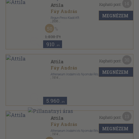
14
Kapható pont:
Attila
Fáy András
MEGNÉZEM
Regun-Press Kiadó Kft.
,
2006
Fűzött kemény papírkötés
,
305
oldal
50
1.830 Ft
910
,-Ft
30
Kapható pont:
Attila
Fáy András
MEGNÉZEM
Athenaeum Irodalmi és Nyomdai Részvénytársulat
,
1914
Könyvkötői vászonkötés
,
358
oldal
5.960
,-Ft
13
Kapható pont:
Attila
Fáy András
MEGNÉZEM
Athenaeum Irodalmi és Nyomdai Részvénytársulat
,
1914
Könyvkötői kötés
,
358
oldal