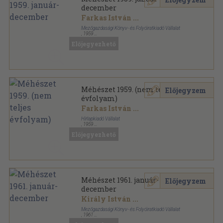
december
Farkas István
...
Mezőgazdasági Könyv- és Folyóiratkiadó Vállalat
,
1959
Tűzött kötés
,
216
oldal
Előjegyezhető
Méhészet sorozat
Méhészet 1959. (nem teljes
Előjegyzem
évfolyam)
Farkas István
...
Hírlapkiadó Vállalat
,
1959
Tűzött kötés
,
182
oldal
Előjegyezhető
Méhészet sorozat
Méhészet 1961. január-
Előjegyzem
december
Király István
...
Mezőgazdasági Könyv- és Folyóiratkiadó Vállalat
,
1961
Tűzött kötés
,
240
oldal