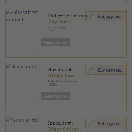
Fölfeszített nemzet
Előjegyzem
Ady Endre
...
Kairosz Kiadó
,
2020
Fűzött kemény papírkötés
,
111
oldal
Előjegyezhető
Hazátlanul
Előjegyzem
Alföldi Géza
...
Kráter Műhely Egyesület
,
2005
Ragasztott papírkötés
,
221
oldal
Előjegyezhető
Innen és túl
Előjegyzem
Rónay György
...