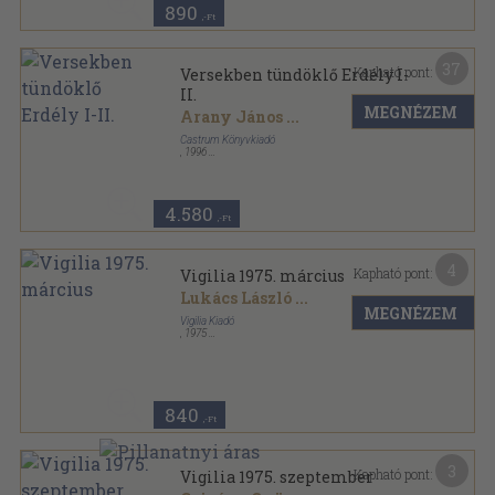
890
,-Ft
37
Kapható pont:
Versekben tündöklő Erdély I-
II.
MEGNÉZEM
Arany János
...
Castrum Könyvkiadó
,
1996
Fűzött kemény papírkötés
,
1038
oldal
Voltunk Vagyunk Leszünk sorozat
4.580
,-Ft
4
Kapható pont:
Vigilia 1975. március
Lukács László
...
MEGNÉZEM
Vigilia Kiadó
,
1975
Ragasztott papírkötés
,
71
oldal
Vigilia sorozat
840
,-Ft
3
Kapható pont:
Vigilia 1975. szeptember