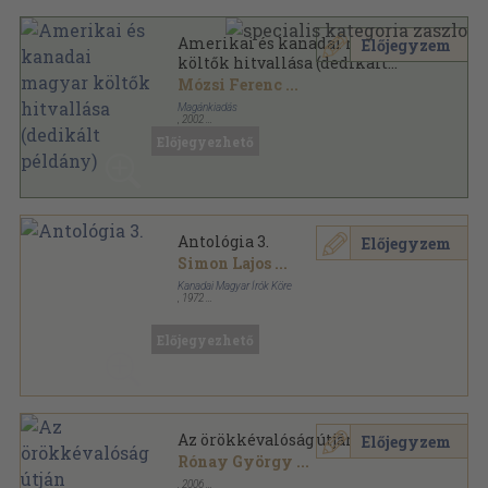
Amerikai és kanadai magyar
Előjegyzem
költők hitvallása (dedikált
példány)
Mózsi Ferenc
...
Magánkiadás
,
2002
Ragasztott papírkötés
,
368
oldal
Előjegyezhető
Antológia 3.
Előjegyzem
Simon Lajos
...
Kanadai Magyar Írók Köre
,
1972
Varrott papírkötés
,
122
oldal
Antológia sorozat
Előjegyezhető
Az örökkévalóság útján
Előjegyzem
Rónay György
...
,
2006