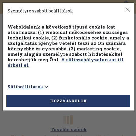
0
Toggle
Főmenü
Könyveink
navigation
Személyre szabott beállítások
Weboldalunk a következő típusú cookie-kat
alkalmazza: (1) weboldal működéséhez szükséges
technikai cookie, (2) funkcionális cookie, amely a
szolgáltatás igénybe vételét teszi az Ön számára
könnyebbé és gyorsabbá, (3) marketing cookie,
amely alapján személyre szabott hirdetésekkel
kereshetjük meg Önt.
A sütiszabályzatunkat itt
érheti el.
Sütibeállítások
HOZZÁJÁRULOK
További szűrők