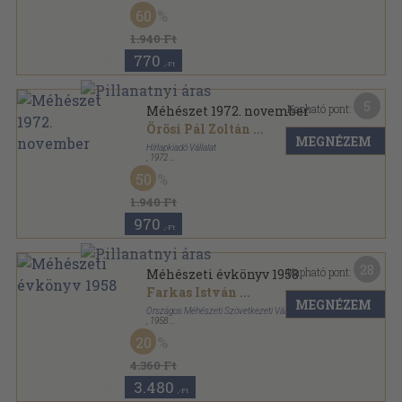
Tűzött kötés
,
16
oldal
60
Méhészet sorozat
1.940 Ft
770
,-Ft
5
Kapható pont:
Méhészet 1972. november
Örösi Pál Zoltán
...
MEGNÉZEM
Hírlapkiadó Vállalat
,
1972
Tűzött kötés
,
16
oldal
50
Méhészet sorozat
1.940 Ft
970
,-Ft
28
Kapható pont:
Méhészeti évkönyv 1958
Farkas István
...
MEGNÉZEM
Országos Méhészeti Szövetkezeti Vállalat
,
1958
Tűzött kötés
,
144
oldal
20
Méhészeti évkönyv sorozat
4.360 Ft
3.480
,-Ft