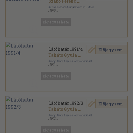
Szabó Ferenc
...
Actio Catholica Hungarorum in Exteris
,
1970
Ragasztott papírkötés
,
192
oldal
Katolikus Szemle sorozat
Előjegyezhető
Látóhatár 1991/4
Előjegyzem
Takáts Gyula
...
Arany János Lap- és Könyvkiadó Kft.
,
1991
Ragasztott papírkötés
,
240
oldal
Látóhatár sorozat
Előjegyezhető
Látóhatár 1992/3
Előjegyzem
Takáts Gyula
...
Arany János Lap- és Könyvkiadó Kft.
,
1992
Ragasztott papírkötés
,
248
oldal
Látóhatár sorozat
Előjegyezhető