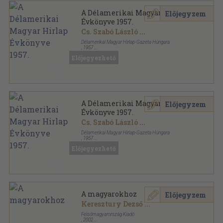
A Délamerikai Magyar Hirlap
Előjegyzem
Évkönyve 1957.
Cs. Szabó László
...
Délamerikai Magyar Hirlap-Gazeta Húngara
,
1957
Könyvkötői papírkötés
,
453
oldal
Előjegyezhető
A Délamerikai Magyar Hirlap Évkönyve sorozat
A Délamerikai Magyar Hirlap
Előjegyzem
Évkönyve 1957.
Cs. Szabó László
...
Délamerikai Magyar Hirlap-Gazeta Húngara
,
1957
Fűzött papírkötés
,
453
oldal
Előjegyezhető
A Délamerikai Magyar Hirlap Évkönyve sorozat
A magyarokhoz
Előjegyzem
Keresztury Dezső
...
Felsőmagyarország Kiadó
,
2002