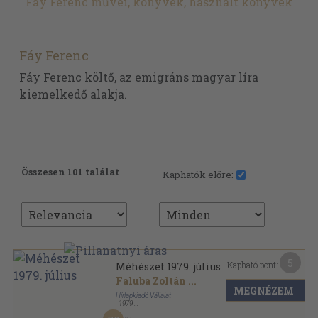
Fáy Ferenc művei, könyvek, használt könyvek
Fáy Ferenc
Fáy Ferenc költő, az emigráns magyar líra
kiemelkedő alakja.
Összesen 101 találat
Kaphatók előre:
5
Kapható pont:
Méhészet 1979. július
Faluba Zoltán
...
MEGNÉZEM
Hírlapkiadó Vállalat
,
1979
Tűzött kötés
,
16
oldal