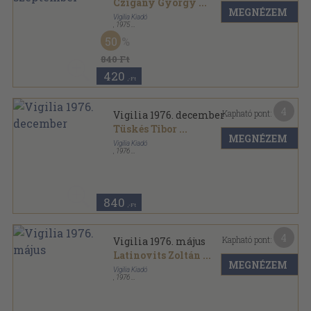
Czigány György
...
MEGNÉZEM
Vigilia Kiadó
,
1975
Ragasztott papírkötés
,
71
oldal
50
Vigilia sorozat
840 Ft
420
,-Ft
4
Kapható pont:
Vigilia 1976. december
Tüskés Tibor
...
MEGNÉZEM
Vigilia Kiadó
,
1976
Ragasztott papírkötés
,
71
oldal
Vigilia sorozat
840
,-Ft
4
Kapható pont:
Vigilia 1976. május
Latinovits Zoltán
...
MEGNÉZEM
Vigilia Kiadó
,
1976
Ragasztott papírkötés
,
71
oldal
Vigilia sorozat