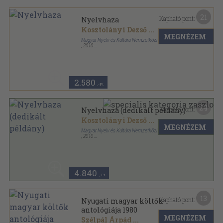
21
Kapható pont:
Nyelvhaza
Kosztolányi Dezső
...
MEGNÉZEM
Magyar Nyelv és Kultúra Nemzetközi Társasága
,
2010
Ragasztott papírkötés
,
206
oldal
2.580
,-Ft
24
Kapható pont:
Nyelvhaza (dedikált példány)
Kosztolányi Dezső
...
MEGNÉZEM
Magyar Nyelv és Kultúra Nemzetközi Társasága
,
2010
Ragasztott papírkötés
,
206
oldal
4.840
,-Ft
13
Kapható pont:
Nyugati magyar költők
antológiája 1980
MEGNÉZEM
Szélpál Árpád
...