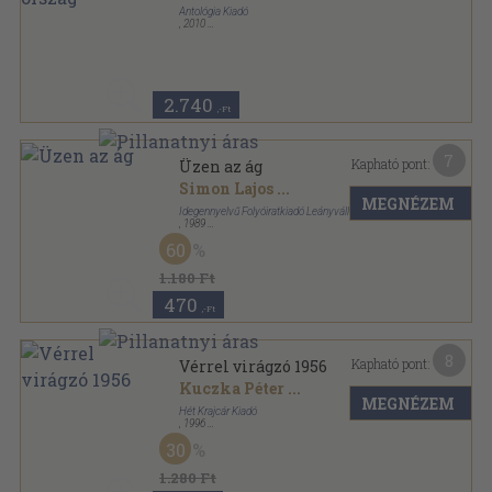
Antológia Kiadó
,
2010
Fűzött kemény papírkötés
,
187
oldal
2.740
,-Ft
7
Kapható pont:
Üzen az ág
Simon Lajos
...
MEGNÉZEM
Idegennyelvű Folyóiratkiadó Leányvállalat
,
1989
Ragasztott papírkötés
,
190
oldal
60
Kapu könyvek sorozat
1.180 Ft
470
,-Ft
8
Kapható pont:
Vérrel virágzó 1956
Kuczka Péter
...
MEGNÉZEM
Hét Krajcár Kiadó
,
1996
Ragasztott papírkötés
,
212
oldal
30
1.280 Ft