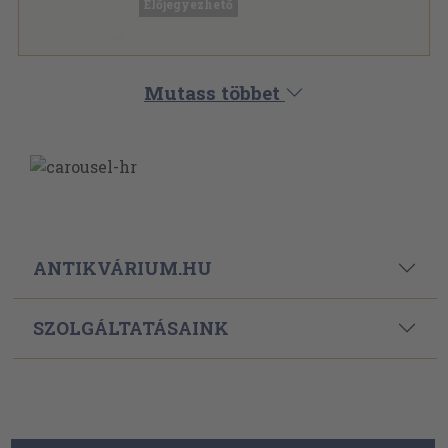
Előjegyezhető
Méhészet sorozat
Mutass többet
ANTIKVÁRIUM.HU
SZOLGÁLTATÁSAINK