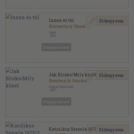
Innen és túl
Előjegyzem
Keresztury Dezső
...
Vigilia
,
2005
Fűzött kemény papírkötés
,
795
oldal
Vigilia könyvek sorozat
Előjegyezhető
Jak Blisko/Mily közel
Előjegyzem
Reményik Sándor
...
Magyar Napló Kiadó
,
2007
Ragasztott papírkötés
,
243
oldal
Előjegyezhető
Katolikus Szemle 1970/2.
Előjegyzem