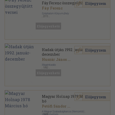
Fáy Ferenc összegyűjtött versei
Előjegyzem
Fáy Ferenc
Széphalom Könyvműhely
,
2015
Ragasztott papírkötés
,
543
oldal
Előjegyezhető
Hadak útján 1992. január-
Előjegyzem
december
Huszár János
...
Magánkiadás
,
1992
Tűzött kötés
,
138
oldal
Előjegyezhető
Hadak Útján sorozat
Magyar Holnap 1978 Március
Előjegyzem
hó
Petőfi Sándor
...
A Magyar Szabadságharcos (Nemzetőr)
Világszövetség
,
1978