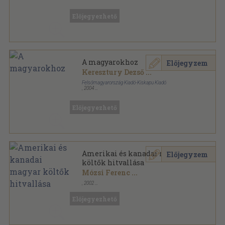
Ragasztott papírkötés
,
565
oldal
Előjegyezhető
A magyarokhoz
Előjegyzem
Keresztury Dezső
...
Felsőmagyarország Kiadó-Kiskapu Kiadó
,
2004
Fűzött keménykötés
,
584
oldal
Előjegyezhető
Amerikai és kanadai magyar
Előjegyzem
költők hitvallása
Mózsi Ferenc
...
,
2002
Ragasztott papírkötés
,
368
oldal
Előjegyezhető