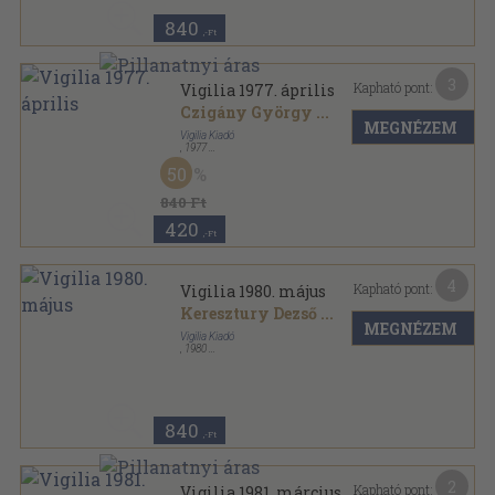
840
,-Ft
3
Kapható pont:
Vigilia 1977. április
Czigány György
...
MEGNÉZEM
Vigilia Kiadó
,
1977
Ragasztott papírkötés
,
71
oldal
50
Vigilia sorozat
840 Ft
420
,-Ft
4
Kapható pont:
Vigilia 1980. május
Keresztury Dezső
...
MEGNÉZEM
Vigilia Kiadó
,
1980
Ragasztott papírkötés
,
70
oldal
Vigilia sorozat
840
,-Ft
2
Kapható pont:
Vigilia 1981. március