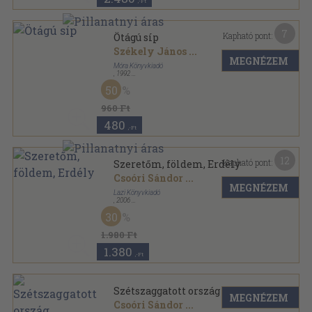
,-Ft
7
Kapható pont:
Ötágú síp
Székely János
...
MEGNÉZEM
Móra Könyvkiadó
,
1992
Ragasztott papírkötés
,
291
oldal
50
Diákkönyvtár sorozat
960 Ft
480
,-Ft
12
Kapható pont:
Szeretőm, földem, Erdély
Csoóri Sándor
...
MEGNÉZEM
Lazi Könyvkiadó
,
2006
Fűzött kemény papírkötés
,
201
oldal
30
1.980 Ft
1.380
,-Ft
Szétszaggatott ország
MEGNÉZEM
Csoóri Sándor
...