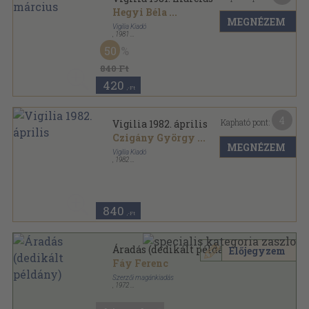
Hegyi Béla
...
MEGNÉZEM
Vigilia Kiadó
,
1981
Tűzött kötés
,
71
oldal
50
Vigilia sorozat
840 Ft
420
,-Ft
4
Kapható pont:
Vigilia 1982. április
Czigány György
...
MEGNÉZEM
Vigilia Kiadó
,
1982
Ragasztott papírkötés
,
78
oldal
Vigilia sorozat
840
,-Ft
Áradás (dedikált példány)
Előjegyzem
Fáy Ferenc
Szerzői magánkiadás
,
1972
Vászon
,
100
oldal