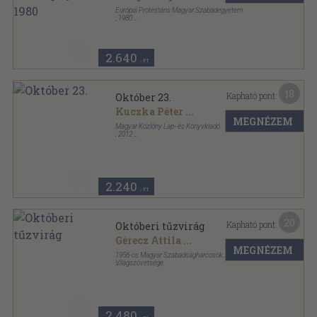
Európai Protestáns Magyar Szabadegyetem
,
1980
Ragasztott papírkötés
,
391
oldal
2.640
,-Ft
18
Kapható pont:
Október 23.
Kuczka Péter
...
MEGNÉZEM
Magyar Közlöny Lap- és Könyvkiadó
,
2012
Fűzött kemény papírkötés
,
411
oldal
Nemzeti könyvtár sorozat
2.240
,-Ft
20
Kapható pont:
Októberi tűzvirág
Gérecz Attila
...
MEGNÉZEM
1956-os Magyar Szabadságharcosok
Világszövetsége
Fűzött kemény papírkötés
,
185
oldal
2.480