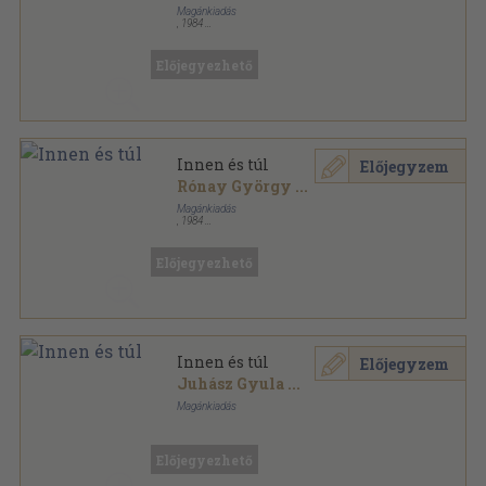
Magánkiadás
,
1984
Könyvkötői vászonkötés
,
796
oldal
Vigilia könyvek sorozat
Előjegyezhető
Innen és túl
Előjegyzem
Rónay György
...
Magánkiadás
,
1984
Könyvkötői kötés
,
796
oldal
Vigilia könyvek sorozat
Előjegyezhető
Innen és túl
Előjegyzem
Juhász Gyula
...
Magánkiadás
Ragasztott papírkötés
,
796
oldal
Vigilia könyvek sorozat
Előjegyezhető