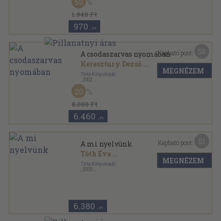
50
Méhészet sorozat
1.940 Ft
970
,-Ft
58
Kapható pont:
A csodaszarvas nyomában
Keresztury Dezső
...
MEGNÉZEM
Tinta Könyvkiadó
,
2002
Fűzött keménykötés
,
1005
oldal
20
A magyar nyelv kézikönyvei sorozat
8.080 Ft
6.460
,-Ft
51
Kapható pont:
A mi nyelvünk
Tóth Éva
...
MEGNÉZEM
Tinta Könyvkiadó
,
2000
Fűzött keménykötés
,
493
oldal
6.380
,-Ft