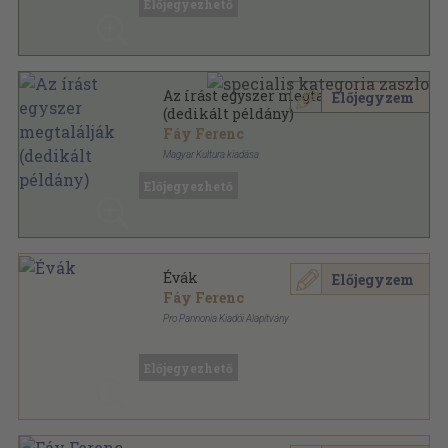
Előjegyezhető
Az írást egyszer megtalálják
Előjegyzem
(dedikált példány)
Fáy Ferenc
Magyar Kultura kiadása
Ragasztott papírkötés
,
126
oldal
Előjegyezhető
Évák
Előjegyzem
Fáy Ferenc
Pro Pannonia Kiadói Alapítvány
Ragasztott papírkötés
,
157
oldal
Pannónia könyvek sorozat
Előjegyezhető