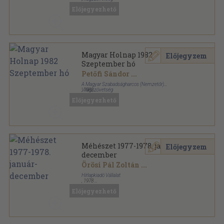
Papír
,
16
oldal
Előjegyezhető
Magyar Holnap sorozat
Magyar Holnap 1982
Előjegyzem
Szeptember hó
Petőfi Sándor
...
A Magyar Szabadságharcos (Nemzetőr)
Világszövetség
,
1982
Papír
,
16
oldal
Előjegyezhető
Magyar Holnap sorozat
Méhészet 1977-1978. január-
Előjegyzem
december
Örösi Pál Zoltán
...
Hírlapkiadó Vállalat
,
1978
Könyvkötői kötés
,
480
oldal
Előjegyezhető
Méhészet sorozat