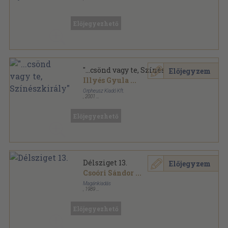
Ragasztott papírkötés
,
296
oldal
Előjegyezhető
"...csönd vagy te, Színészkirály"
Előjegyzem
Illyés Gyula
...
Orpheusz Kiadó Kft.
,
2001
Ragasztott papírkötés
,
80
oldal
Előjegyezhető
Délsziget 13.
Előjegyzem
Csoóri Sándor
...
Magánkiadás
,
1989
Ragasztott papírkötés
,
64
oldal
Délsziget sorozat
Előjegyezhető