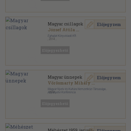
Magyar csillagok
Előjegyzem
József Attila
...
Éghajlat Könyvkiadó Kft.
,
2014
Fűzött keménykötés
,
1159
oldal
Előjegyezhető
Magyar ünnepek
Előjegyzem
Vörösmarty Mihály
...
Magyar Nyelv és Kultúra Nemzetközi Társasága
Anyanyelvi Konferencia
,
2010
Ragasztott papírkötés
,
406
oldal
Nyelv és lélek könyvek sorozat
Előjegyezhető
Méhészet 1959. január-
Előjegyzem