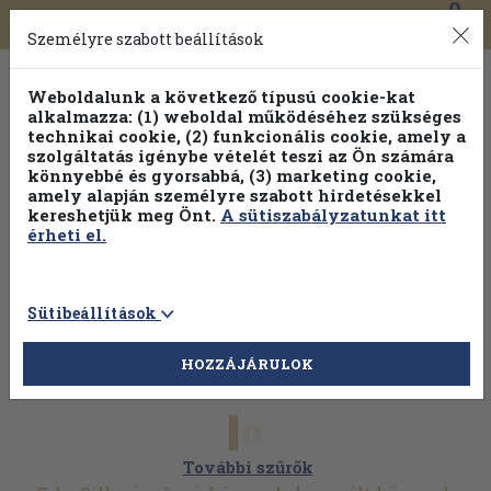
0
Toggle
Főmenü
Könyveink
navigation
Személyre szabott beállítások
Weboldalunk a következő típusú cookie-kat
alkalmazza: (1) weboldal működéséhez szükséges
technikai cookie, (2) funkcionális cookie, amely a
szolgáltatás igénybe vételét teszi az Ön számára
könnyebbé és gyorsabbá, (3) marketing cookie,
Válogasson több mint 1.000.000 kiadványunk közül
10-
amely alapján személyre szabott hirdetésekkel
100% kedvezménnyel!
kereshetjük meg Önt.
A sütiszabályzatunkat itt
érheti el.
Sütibeállítások
HOZZÁJÁRULOK
További szűrők