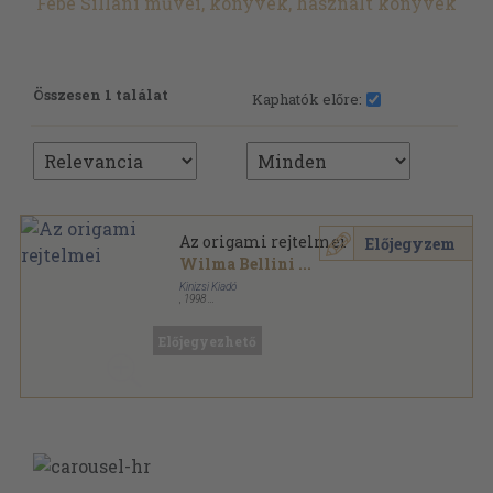
Febe Sillani művei, könyvek, használt könyvek
Összesen 1 találat
Kaphatók előre:
Az origami rejtelmei
Előjegyzem
Wilma Bellini
...
Kinizsi Kiadó
,
1998
Ragasztott papírkötés
,
80
oldal
Előjegyezhető