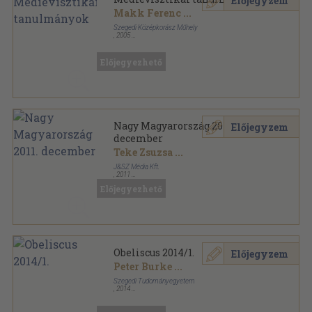
Előjegyzem
Makk Ferenc
...
Szegedi Középkorász Műhely
,
2005
Ragasztott papírkötés
,
242
oldal
Előjegyezhető
Nagy Magyarország 2011.
Előjegyzem
december
Teke Zsuzsa
...
J&SZ Média Kft.
,
2011
Ragasztott papírkötés
,
90
oldal
Előjegyezhető
Nagy Magyarország sorozat
Obeliscus 2014/1.
Előjegyzem
Peter Burke
...
Szegedi Tudományegyetem
,
2014
Ragasztott papírkötés
,
149
oldal
Obeliscus sorozat