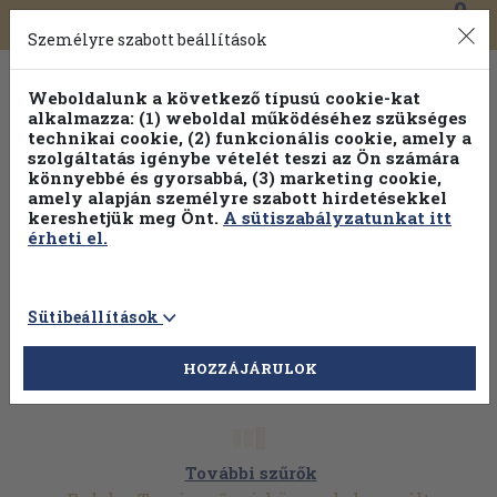
0
Toggle
Főmenü
Könyveink
navigation
Személyre szabott beállítások
Weboldalunk a következő típusú cookie-kat
alkalmazza: (1) weboldal működéséhez szükséges
technikai cookie, (2) funkcionális cookie, amely a
szolgáltatás igénybe vételét teszi az Ön számára
könnyebbé és gyorsabbá, (3) marketing cookie,
amely alapján személyre szabott hirdetésekkel
kereshetjük meg Önt.
A sütiszabályzatunkat itt
érheti el.
Sütibeállítások
HOZZÁJÁRULOK
További szűrők