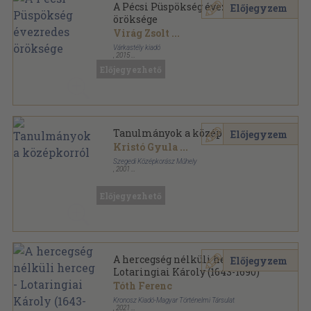
A Pécsi Püspökség évezredes
Előjegyzem
öröksége
Virág Zsolt
...
Várkastély kiadó
,
2015
Ragasztott papírkötés
,
311
oldal
Előjegyezhető
Pécsi Püspökség sorozat
Tanulmányok a középkorról
Előjegyzem
Kristó Gyula
...
Szegedi Középkorász Műhely
,
2001
Ragasztott papírkötés
,
183
oldal
Előjegyezhető
A hercegség nélküli herceg -
Előjegyzem
Lotaringiai Károly (1643-1690)
Tóth Ferenc
Kronosz Kiadó-Magyar Történelmi Társulat
,
2021