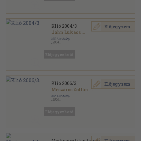
Klió 2004/3
Előjegyzem
John Lukacs
...
Klió Alapítvány
,
2004
Ragasztott papírkötés
,
184
oldal
Klió sorozat
Előjegyezhető
Klió 2006/3.
Előjegyzem
Mészáros Zoltán
...
Klió Alapítvány
,
2006
Ragasztott papírkötés
,
191
oldal
Klió sorozat
Előjegyezhető
Medievisztikai tanulmányok