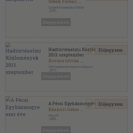
Sebők Ferenc
...
Szegedi Középkorász Műhely
,
2010
Ragasztott papírkötés
,
506
oldal
Előjegyezhető
Hadtörténelmi Közlemények
Előjegyzem
2013. szeptember
Kovács István
...
HM Hadtörténeti Intézet és Múzeum
,
2013
Ragasztott papírkötés
,
278
oldal
Előjegyezhető
Hadtörténelmi Közlemények sorozat
A Pécsi Egyházmegye ezer éve
Előjegyzem
Bánkuti Gábor
...
Fény Kft.
,
2008
Ragasztott papírkötés
,
259
oldal
Előjegyezhető