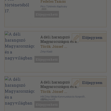
Fedeles Tamás
Pécs Története Alapítvány
,
2005
Fűzött kemény papírkötés
,
483
oldal
Előjegyezhető
Tanulmányok Pécs történetéből sorozat
A déli harangszó
Előjegyzem
Magyarországon és a
nagyvilágban
Török József
...
Zrínyi Kiadó
Fűzött kemény papírkötés
,
108
oldal
Előjegyezhető
A déli harangszó
Előjegyzem
Magyarországon és a
nagyvilágban
Török József
...
HM Zrínyi Média-Kommunikációs Nonprofit
Közhasznú Kft.
,
2011
Fűzött kemény papírkötés
,
108
oldal
Előjegyezhető