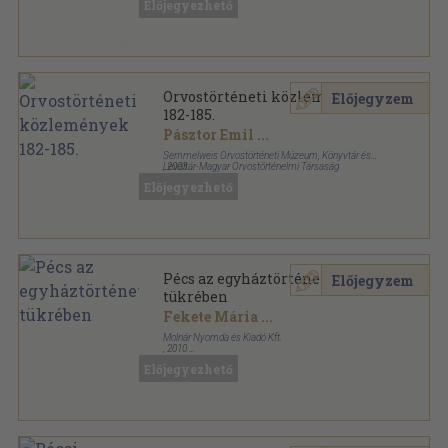
Előjegyezhető
Orvostörténeti közlemények
Előjegyzem
182-185.
Pásztor Emil
...
Semmelweis Orvostörténeti Múzeum, Könyvtár és
Levéltár-Magyar Orvostörténelmi Társaság
,
2003
Ragasztott papírkötés
,
255
oldal
Előjegyezhető
Orvostörténeti közlemények sorozat
Pécs az egyháztörténet
Előjegyzem
tükrében
Fekete Mária
...
Molnár Nyomda és Kiadó Kft.
,
2010
Ragasztott papírkötés
,
254
oldal
Előjegyezhető