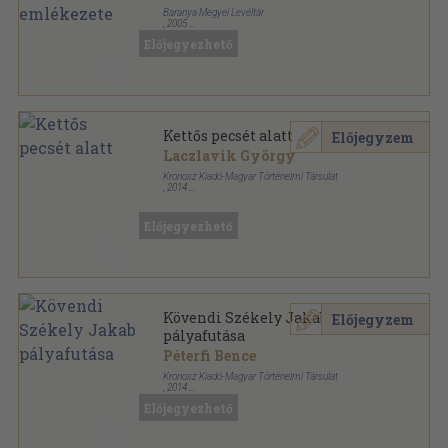
Baranya Megyei Levéltár
,
2005
Fűzött kemény papírkötés
,
205
oldal
Előjegyezhető
Baranyai Történelmi Közlemények sorozat
Kettős pecsét alatt
Előjegyzem
Laczlavik György
Kronosz Kiadó-Magyar Történelmi Társulat
,
2014
Ragasztott papírkötés
,
156
oldal
Sziluett - Korszerű történelmi életrajzok sorozat
Előjegyezhető
Kövendi Székely Jakab
Előjegyzem
pályafutása
Péterfi Bence
Kronosz Kiadó-Magyar Történelmi Társulat
,
2014
Ragasztott papírkötés
,
165
oldal
Előjegyezhető
Sziluett - Korszerű történelmi életrajzok sorozat