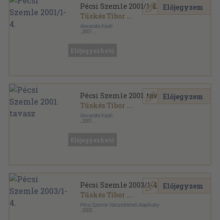
Pécsi Szemle 2001/1-4.
Előjegyzem
Tüskés Tibor
...
Alexandra Kiadó
,
2001
Ragasztott papírkötés
,
544
oldal
Pécsi Szemle sorozat
Előjegyezhető
Pécsi Szemle 2001. tavasz
Előjegyzem
Tüskés Tibor
...
Alexandra Kiadó
,
2001
Ragasztott papírkötés
,
136
oldal
Pécsi Szemle sorozat
Előjegyezhető
Pécsi Szemle 2003/1-4.
Előjegyzem
Tüskés Tibor
...
Pécsi Szemle Várostörténeti Alapítvány
,
2003
Ragasztott papírkötés
,
540
oldal