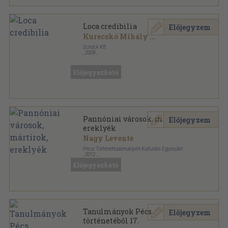
Loca credibilia
Előjegyzem
Kurecskó Mihály
...
Schöck Kft.
,
2009
Ragasztott papírkötés
,
143
oldal
Egyháztörténeti tanulmányok sorozat
Előjegyezhető
Pannóniai városok, mártírok,
Előjegyzem
ereklyék
Nagy Levente
Pécsi Történettudományért Kulturális Egyesület
,
2012
Ragasztott papírkötés
,
227
oldal
Előjegyezhető
Thesaurus Historiae Ecclesiasticae in Univeritate
Quinqueecclesiensi sorozat
Tanulmányok Pécs
Előjegyzem
történetéből 17.