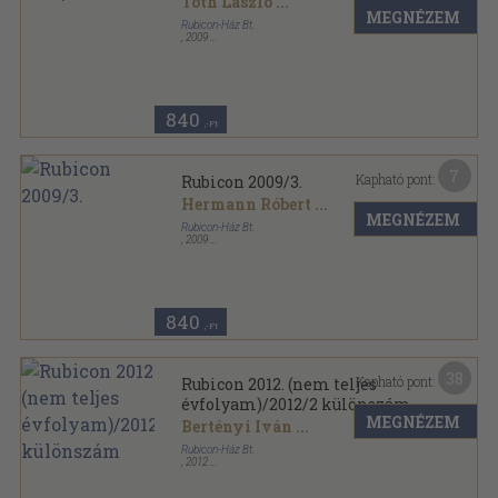
Tóth László
...
MEGNÉZEM
Rubicon-Ház Bt.
,
2009
Ragasztott papírkötés
,
81
oldal
Rubicon sorozat
840
,-Ft
7
Kapható pont:
Rubicon 2009/3.
Hermann Róbert
...
MEGNÉZEM
Rubicon-Ház Bt.
,
2009
Ragasztott papírkötés
,
81
oldal
Rubicon sorozat
840
,-Ft
38
Kapható pont:
Rubicon 2012. (nem teljes
évfolyam)/2012/2 különszám
MEGNÉZEM
Bertényi Iván
...
Rubicon-Ház Bt.
,
2012
Ragasztott papírkötés
,
665
oldal
Rubicon sorozat