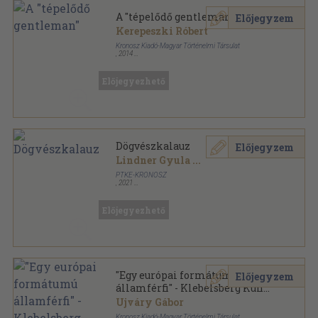
A "tépelődő gentleman"
Előjegyzem
Kerepeszki Róbert
Kronosz Kiadó-Magyar Történelmi Társulat
,
2014
Ragasztott papírkötés
,
163
oldal
Sziluett - Korszerű történelmi életrajzok sorozat
Előjegyezhető
Dögvészkalauz
Előjegyzem
Lindner Gyula
...
PTKE-KRONOSZ
,
2021
Ragasztott papírkötés
,
249
oldal
Előjegyezhető
"Egy európai formátumú
Előjegyzem
államférfi" - Klebelsberg Kuno
(1875-1932)
Ujváry Gábor
Kronosz Kiadó-Magyar Történelmi Társulat