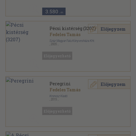
3.580
,-Ft
Pécsi kistérség (3207)
Előjegyzem
Fedeles Tamás
Száz Magyar Falu Könyvesháza Kht.
,
2005
Fűzött kemény papírkötés
,
240
oldal
Kincses Könyvek - Kistérségek értékleltára sorozat
Előjegyezhető
Peregrini
Előjegyzem
Fedeles Tamás
Kronosz Kiadó
,
2015
Ragasztott papírkötés
,
94
oldal
Előjegyezhető