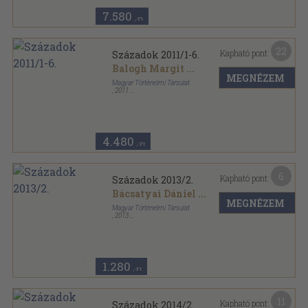
7.580
,-Ft
22
Kapható pont:
Századok 2011/1-6.
Balogh Margit
...
MEGNÉZEM
Magyar Történelmi Társulat
,
2011
Ragasztott papírkötés
,
1583
oldal
Századok sorozat
4.480
,-Ft
6
Kapható pont:
Századok 2013/2.
Bácsatyai Dániel
...
MEGNÉZEM
Magyar Történelmi Társulat
,
2013
Ragasztott papírkötés
,
267
oldal
Századok sorozat
1.280
,-Ft
11
Kapható pont:
Századok 2014/2.