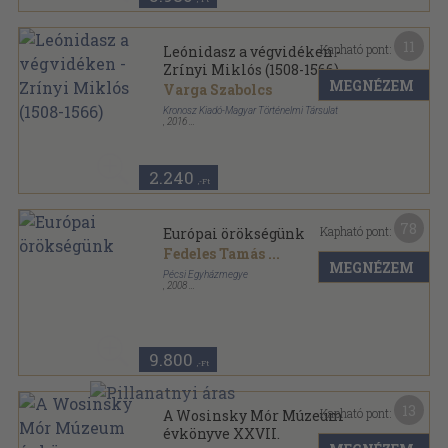
11
Kapható pont:
Leónidasz a végvidéken -
Zrínyi Miklós (1508-1566)
MEGNÉZEM
Varga Szabolcs
Kronosz Kiadó-Magyar Történelmi Társulat
,
2016
Ragasztott papírkötés
,
277
oldal
Sziluett - Korszerű történelmi életrajzok sorozat
2.240
,-Ft
78
Kapható pont:
Európai örökségünk
Fedeles Tamás
...
MEGNÉZEM
Pécsi Egyházmegye
,
2008
Fűzött kemény papírkötés
,
311
oldal
9.800
,-Ft
13
Kapható pont:
A Wosinsky Mór Múzeum
évkönyve XXVII.