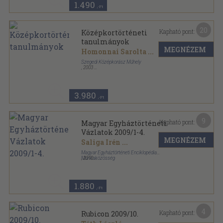
1.490
,-Ft
20
Kapható pont:
Középkortörténeti
tanulmányok
MEGNÉZEM
Homonnai Sarolta
...
Szegedi Középkorász Műhely
,
2003
Ragasztott papírkötés
,
238
oldal
3.980
,-Ft
9
Kapható pont:
Magyar Egyháztörténeti
Vázlatok 2009/1-4.
MEGNÉZEM
Saliga Irén
...
Magyar Egyháztörténeti Enciklopédia
Munkaközösség
,
2010
Ragasztott papírkötés
,
388
oldal
Magyar Egyháztörténeti Vázlatok sorozat
1.880
,-Ft
4
Kapható pont:
Rubicon 2009/10.