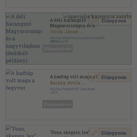
A déli harangszó
Előjegyzem
Magyarországon és a
nagyvilágban (dedikált
Török József
...
példány)
HM Zrínyi Média-Kommunikációs Nonprofit
Közhasznú Kft.
,
2011
Fűzött kemény papírkötés
,
108
oldal
Előjegyezhető
A hadtáp volt maga a fegyver
Előjegyzem
Bárány Attila
...
HM Zrínyi Nonprofit Kft.-Zrínyi Kiadó
,
2013
Fűzött kemény papírkötés
,
327
oldal
Előjegyezhető
"Fons, skepsis, lex"
Előjegyzem