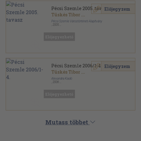
Pécsi Szemle 2005. tavasz
Előjegyzem
Tüskés Tibor
...
Pécsi Szemle Várostörténeti Alapítvány
,
2005
Ragasztott papírkötés
,
152
oldal
Pécsi Szemle sorozat
Előjegyezhető
Pécsi Szemle 2006/1-4.
Előjegyzem
Tüskés Tibor
...
Alexandra Kiadó
,
2006
Ragasztott papírkötés
,
504
oldal
Pécsi Szemle sorozat
Előjegyezhető
Mutass többet