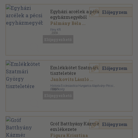
Egyházi arcélek a pécsi
Előjegyzem
egyházmegyéből
Pálmány Béla
...
Fény Kft.
,
2009
Ragasztott papírkötés
,
293
oldal
Előjegyezhető
Egyháztörténeti tanulmányok sorozat
Emlékkötet Szatmári György
Előjegyzem
tiszteletére
Jankovits László
...
Historia Ecclesiastica Hungarica Alapítvány-Pécsi
Püspökség
,
2007
Ragasztott papírkötés
,
129
oldal
Előjegyezhető
Egyháztörténeti tanulmányok sorozat
Gróf Batthyány Kázmér
Előjegyzem
emlékezete
Figura Krisztina