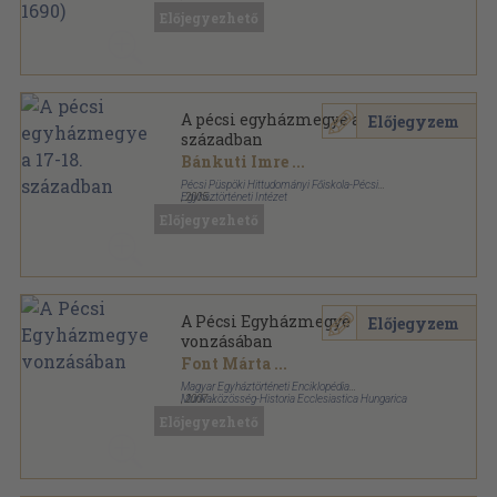
Ragasztott papírkötés
,
260
oldal
Előjegyezhető
Sziluett - Korszerű történelmi életrajzok sorozat
A pécsi egyházmegye a 17-18.
Előjegyzem
században
Bánkuti Imre
...
Pécsi Püspöki Hittudományi Főiskola-Pécsi
Egyháztörténeti Intézet
,
2005
Ragasztott papírkötés
,
290
oldal
Előjegyezhető
Seria Historiae Dioecesis Quinqueecclesiensis
sorozat
A Pécsi Egyházmegye
Előjegyzem
vonzásában
Font Márta
...
Magyar Egyháztörténeti Enciklopédia
Munkaközösség-Historia Ecclesiastica Hungarica
,
2007
Alapítvány
Ragasztott papírkötés
,
348
oldal
Előjegyezhető
Metem-könyvek sorozat