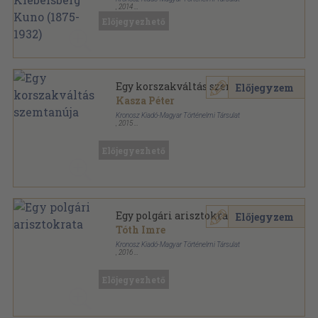
,
2014
Ragasztott papírkötés
,
226
oldal
Előjegyezhető
Sziluett - Korszerű történelmi életrajzok sorozat
Egy korszakváltás szemtanúja
Előjegyzem
Kasza Péter
Kronosz Kiadó-Magyar Történelmi Társulat
,
2015
Ragasztott papírkötés
,
267
oldal
Sziluett - Korszerű történelmi életrajzok sorozat
Előjegyezhető
Egy polgári arisztokrata
Előjegyzem
Tóth Imre
Kronosz Kiadó-Magyar Történelmi Társulat
,
2016
Ragasztott papírkötés
,
259
oldal
Sziluett - Korszerű történelmi életrajzok sorozat
Előjegyezhető