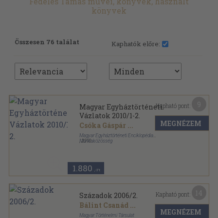
Fedeles Tamás művei, könyvek, használt
könyvek
Összesen 76 találat
Kaphatók előre:
9
Kapható pont:
Magyar Egyháztörténeti
Vázlatok 2010/1-2.
MEGNÉZEM
Csóka Gáspár
...
Magyar Egyháztörténeti Enciklopédia
Munkaközösség
,
2010
Ragasztott papírkötés
,
228
oldal
Magyar Egyháztörténeti Vázlatok sorozat
1.880
,-Ft
14
Kapható pont:
Századok 2006/2.
Bálint Csanád
...
MEGNÉZEM
Magyar Történelmi Társulat