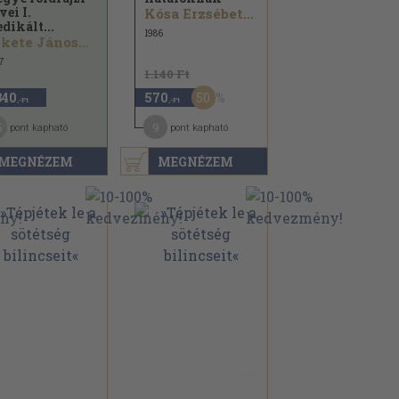
vei I.
Kósa Erzsébet...
edikált...
1986
kete János...
7
1.140 Ft
50
340
570
,-Ft
,-Ft
5
9
pont kapható
pont kapható
MEGNÉZEM
MEGNÉZEM