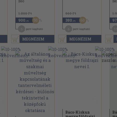
1990
198
1.800 Ft
960 Ft
1.
50
60
900
380
97
,-Ft
,-Ft
5
6
1
pont kapható
pont kapható
MEGNÉZEM
MEGNÉZEM
a
Bács-Kiskun
Bá
.
megye földrajzi
me