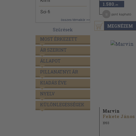
Krimi
1.580
,-Ft
Sci-fi
8
pont kapható
összes témakör >>
MEGNÉZEM
Szűrések
MOST ÉRKEZETT
ÁR SZERINT
ÁLLAPOT
PILLANATNYI ÁR
KIADÁS ÉVE
NYELV
KÜLÖNLEGESSÉGEK
Marvin
Fekete János
1993