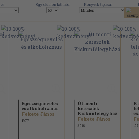
és:
Egy oldalon látható:
Könyvek típusa:
Egészségnevelés
Út menti
Ki
és alkoholizmus
keresztek
te
Kiskunfélegyházán
és.
Fekete János
Fekete János
Fe
1977
2016
197