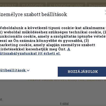
TÁRUHÁZ
ELŐJEGYZÉS
AJÁNDÉKUTALVÁNY
Partnerün
SZÁLLÍTÁS
SEGÍTSÉG
Személyre szabott beállítások
Részletes kereső
Témaköri fa
eboldalunk a következő típusú cookie-kat alkalmazza:
1) weboldal működéséhez szükséges technikai cookie, (2
Vál
unkcionális cookie, amely a szolgáltatás igénybe vételé
eszi az Ön számára könnyebbé és gyorsabbá, (3)
arketing cookie, amely alapján személyre szabott
PILLANATNYI ÁRAINK
FENNTARTHATÓ OLVASMÁN
irdetésekkel kereshetjük meg Önt.
A
ütiszabályzatunkat itt érheti el.
ütibeállítások
HOZZÁJÁRULOK
Fekete János művei, könyvek, használt
65.
5 oldal