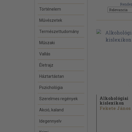
Rendez
Történelem
Művészetek
Természettudomány
Műszaki
Vallás
Életrajz
Háztartástan
Pszichológia
Alkohológiai
Szerelmes regények
kislexikon
Fekete János
Akció, kaland
Idegennyelv