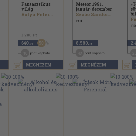
Fantasztikus
Meteor 1991.
»T
világ
január-december
sö
..
bi
Bólya Péter...
Szabó Sándor...
Fe
1991
195
1.280 Ft
50
640
8.580
2.
,-Ft
,-Ft
10
43
2
pont kapható
pont kapható
MEGNÉZEM
MEGNÉZEM