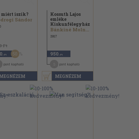
 miért iszik?
Kossuth Lajos
emléke
drogi Sándor
Kiskunfélegyházán
0
Bánkiné Molnár Erzsébet...
1987
0 Ft
50
0
950
,-Ft
,-Ft
5
pont kapható
pont kapható
MEGNÉZEM
MEGNÉZEM