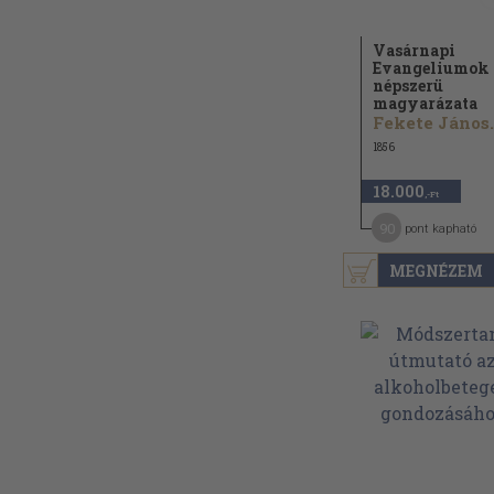
Vasárnapi
Evangeliumok
népszerü
magyarázata
Fekete János.
1856
18.000
,-Ft
90
pont kapható
MEGNÉZEM