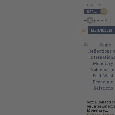
1.640 Ft
50
820
,-Ft
12
pont kapható
MEGNÉZEM
Some Reflectio
on Internation
Monetary...
Fekete János