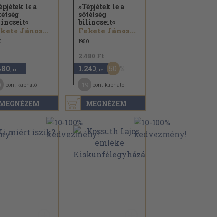
épjétek le a
»Tépjétek le a
tétség
sötétség
lincseit«
bilincseit«
kete János...
Fekete János...
0
1950
2.480 Ft
50
480
1.240
,-Ft
,-Ft
0
19
pont kapható
pont kapható
MEGNÉZEM
MEGNÉZEM