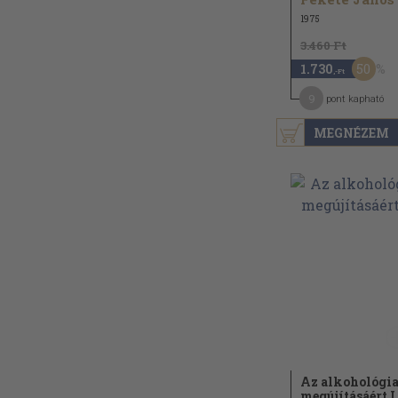
1975
3.460 Ft
50
1.730
,-Ft
9
pont kapható
MEGNÉZEM
Az alkohológi
megújításáért I