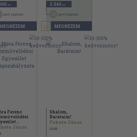
500
2.540
,-Ft
,-Ft
3
13
pont kapható
pont kapható
MEGNÉZEM
MEGNÉZEM
ra Ferenc
Shalom,
zművelődési
Barátaim!
yesület...
Fekete János
kete János
2008
9