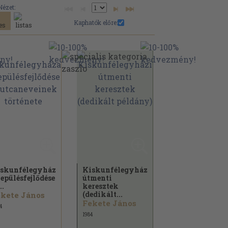
Nézet:
Kaphatók előre:
skunfélegyháza
Kiskunfélegyházi
lepülésfejlődése
útmenti
..
keresztek
(dedikált...
kete János
Fekete János
4
1984