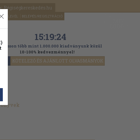
k: Régiségkereskedés.hu
A kosaram
HÍRLEVÉL
BELÉPÉS/REGISZTRÁCIÓ
MÉG
0
5000
Ft
15:19:23
)
ogasson több mint 1.000.000 kiadványunk közül
t
10-100% kedvezménnyel!
YOK
KÖTELEZŐ ÉS AJÁNLOTT OLVASMÁNYOK
 könyvek