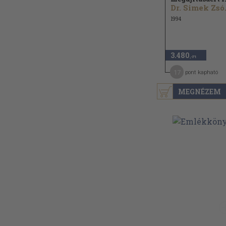
Dr. 
1994
3.480
,-Ft
17
pont kapható
MEGNÉZEM