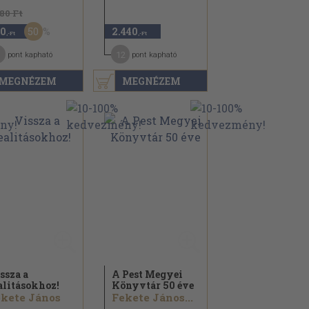
180 Ft
50
0
2.440
,-Ft
,-Ft
12
pont kapható
pont kapható
MEGNÉZEM
MEGNÉZEM
ssza a
A Pest Megyei
alitásokhoz!
Könyvtár 50 éve
kete János
Fekete János...