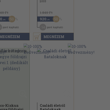
3
2003
940 Ft
1.840 Ft
50
50
0
920
,-Ft
,-Ft
5
14
pont kapható
pont kapható
MEGNÉZEM
MEGNÉZEM
cs-Kiskun
Családi életről
gye földrajzi
fiataloknak