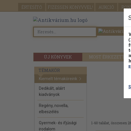
ÉRTESÍTŐ
FIZESSEN
KÖNYVVEL!
AUKCIÓ
PON
W
(
f
t
m
ÚJ KÖNYVEK
MOST ÉRKEZETT
h
s
TÉMAKÖR
Kiemelt témaköreink
S
Dedikált, aláírt
kiadványok
Regény, novella,
elbeszélés
Gyermek- és ifjúsági
1-60 találat, összesen 2
irodalom