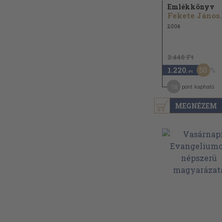
Emlékkönyv
Fekete János.
2004
2.440 Ft
50
1.220
,-Ft
18
pont kapható
MEGNÉZEM