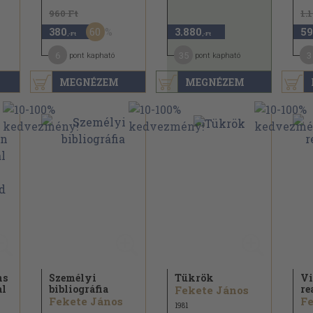
960 Ft
1.
60
380
3.880
59
,-Ft
,-Ft
6
35
3
pont kapható
pont kapható
MEGNÉZEM
MEGNÉZEM
ns
Személyi
Tükrök
Vi
al
bibliográfia
re
Fekete János
Fekete János
Fe
1981