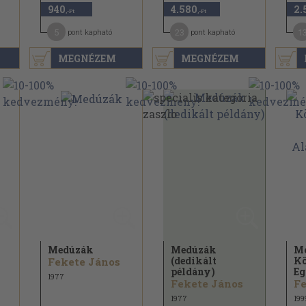
940
4.580
2.
,-Ft
,-Ft
5
23
1
pont kapható
pont kapható
MEGNÉZEM
MEGNÉZEM
Medúzák
Medúzák
Mó
(dedikált
Kö
Fekete János
példány)
Eg
1977
Fekete János
Fe
1977
199