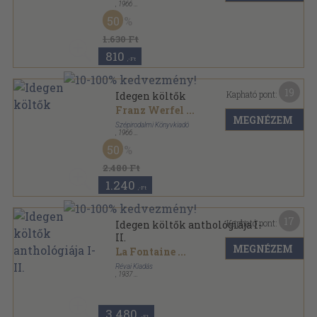
,
1966
Vászon
,
1023
oldal
50
1.630 Ft
810
,-Ft
19
Kapható pont:
Idegen költők
Franz Werfel
...
MEGNÉZEM
Szépirodalmi Könyvkiadó
,
1966
Bőr
,
1023
oldal
50
2.480 Ft
1.240
,-Ft
17
Kapható pont:
Idegen költők anthológiája I-
II.
MEGNÉZEM
La Fontaine
...
Révai Kiadás
,
1937
Aranyozott gerincű kiadói vászonkötés
,
574
oldal
Kosztolányi Dezső összegyűjtött munkái sorozat
3.480
,-Ft