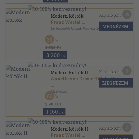
29
Kapható pont:
Modern költők
Franz Werfel
...
MEGNÉZEM
Élet Irodalmi és Nyomda Részvénytársaság
Könyvkötői kötés
,
487
oldal
30
4.580 Ft
3.200
,-Ft
6
Kapható pont:
Modern költők II.
Annette von Droste Hülshoff
MEGNÉZEM
...
Révai-kiadás
60
Vászon
,
208
oldal
2.900 Ft
1.160
,-Ft
7
Kapható pont:
Modern költők II.
Franz Werfel
...