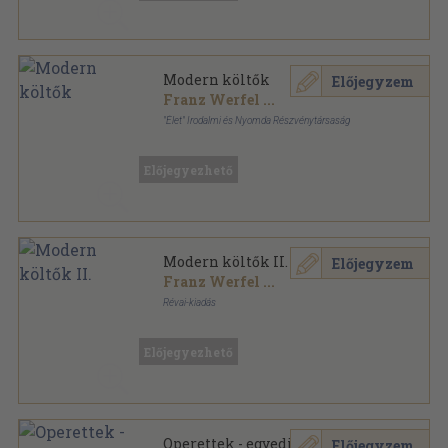
Modern költők
Előjegyzem
Franz Werfel
...
"Élet" Irodalmi és Nyomda Részvénytársaság
Aranyozott kiadói egész vászonkötés
,
487
oldal
Előjegyezhető
Modern költők II.
Előjegyzem
Franz Werfel
...
Révai-kiadás
Fűzött keménykötés
,
208
oldal
Kosztolányi Dezső munkái sorozat
Előjegyezhető
Operettek - egyedi
Előjegyzem