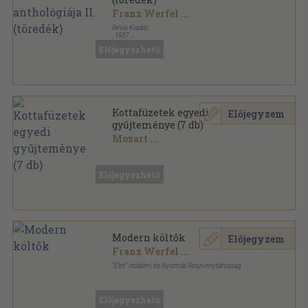
Franz Werfel
...
Révai Kiadás
,
1937
Aranyozott gerincű kiadói vászonkötés
,
302
oldal
Előjegyezhető
Kosztolányi Dezső összegyűjtött munkái sorozat
Kottafüzetek egyedi
Előjegyzem
gyűjteménye (7 db)
Mozart
...
Könyvkötői kötés
,
57
oldal
Előjegyezhető
Modern költők
Előjegyzem
Franz Werfel
...
"Élet" Irodalmi és Nyomda Részvénytársaság
Vászon
,
487
oldal
Előjegyezhető