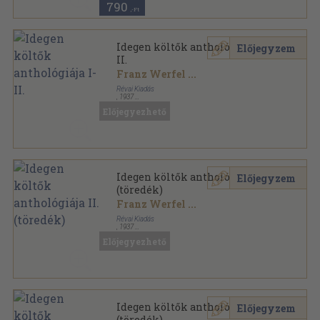
790
,-Ft
Idegen költők anthológiája I-
Előjegyzem
II.
Franz Werfel
...
Révai Kiadás
,
1937
Félbőr
,
574
oldal
Előjegyezhető
Kosztolányi Dezső összegyűjtött munkái sorozat
Idegen költők anthológiája II.
Előjegyzem
(töredék)
Franz Werfel
...
Révai Kiadás
,
1937
Aranyozott kiadói egész vászonkötés
,
298
oldal
Előjegyezhető
Kosztolányi Dezső összegyűjtött munkái sorozat
Idegen költők anthológiája II.
Előjegyzem
(töredék)