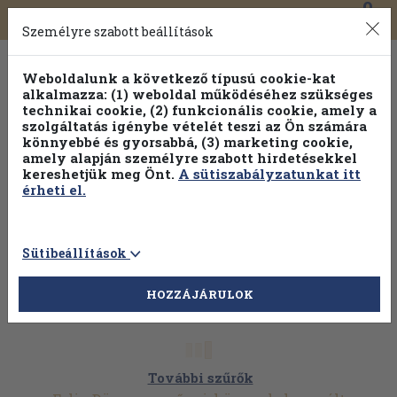
0
Toggle
Főmenü
Könyveink
navigation
Személyre szabott beállítások
Weboldalunk a következő típusú cookie-kat
alkalmazza: (1) weboldal működéséhez szükséges
technikai cookie, (2) funkcionális cookie, amely a
szolgáltatás igénybe vételét teszi az Ön számára
könnyebbé és gyorsabbá, (3) marketing cookie,
Válogasson több mint 1.000.000 kiadványunk közül
10-
amely alapján személyre szabott hirdetésekkel
100% kedvezménnyel!
kereshetjük meg Önt.
A sütiszabályzatunkat itt
érheti el.
Sütibeállítások
HOZZÁJÁRULOK
További szűrők