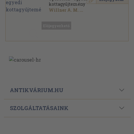
kottagyűjtemény
Willner A. M.
...
Könyvkötői kötés
,
331
oldal
Előjegyezhető
ANTIKVÁRIUM.HU
SZOLGÁLTATÁSAINK