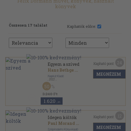
Felix Dörmann művei, könyvek, használt
könyvek
Összesen 17 találat
Kaphatók előre:
24
Kapható pont:
Egyem a szíved
Hans Bethge
...
MEGNÉZEM
Napkút Kiadó
,
2022
Ragasztott papírkötés
,
359
oldal
50
3.240 Ft
1.620
,-Ft
12
Kapható pont:
Idegen költők
Paul Morand
...
MEGNÉZEM
Szépirodalmi Könyvkiadó