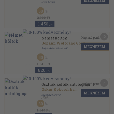
MEGNÉZEM
Révai-kiadás
Félvászon
,
208
oldal
50
2.900 Ft
1.450
,-Ft
12
Kapható pont:
Német költők
Johann Wolfgang Goethe
...
MEGNÉZEM
Szépirodalmi Könyvkiadó
Vászon
,
229
oldal
50
Kosztolányi válogatott műfordításai sorozat
1.640 Ft
820
,-Ft
7
Kapható pont:
Osztrák költők antológiája
Oskar Kokoschka
...
MEGNÉZEM
Kozmosz Könyvek
,
1968
Fűzött keménykötés
,
524
oldal
30
A világirodalom gyöngyszemei sorozat
1.140 Ft