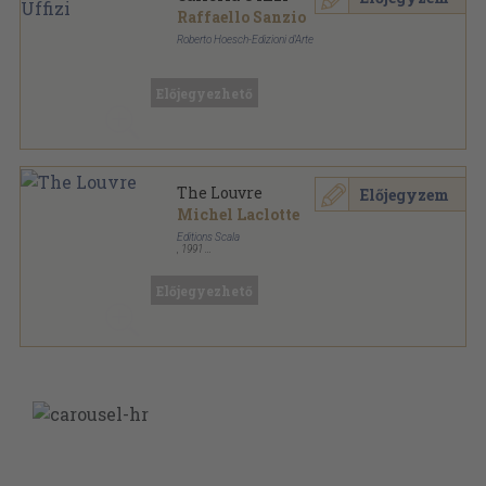
Raffaello Sanzio
Roberto Hoesch-Edizioni d'Arte
Papírmappa
,
12
oldal
Raccolte sorozat
Előjegyezhető
The Louvre
Előjegyzem
Michel Laclotte
Editions Scala
,
1991
Ragasztott papírkötés
,
144
oldal
Előjegyezhető