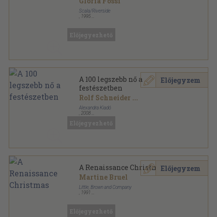
Gloria Fossi
Scala/Riverside
,
1995
Fűzött papírkötés
,
80
oldal
The Library of Great Masters sorozat
Előjegyezhető
A 100 legszebb nő a
Előjegyzem
festészetben
Rolf Schneider
...
Alexandra Kiadó
,
2008
Fűzött kemény papírkötés
,
208
oldal
Előjegyezhető
A Renaissance Christmas
Előjegyzem
Martine Bruel
Little, Brown and Company
,
1991
Fűzött keménykötés
,
61
oldal
Bulfinch Press Book sorozat
Előjegyezhető