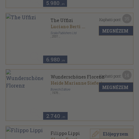
5.980
,-Ft
35
Kapható pont:
The Uffizi
Luciano Berti
...
MEGNÉZEM
Scala Publishers Ltd
,
2001
Varrott papírkötés
,
224
oldal
6.980
,-Ft
14
Kapható pont:
Wunderschönes Florenz
Heide Marianne Siefert
MEGNÉZEM
Bonechi Editore
,
1976
Varrott papírkötés
,
127
oldal
2.740
,-Ft
Filippo Lippi
Előjegyzem