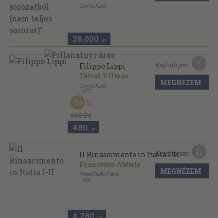
Corvina Kiadó
Varrott papírkötés
,
4200
oldal
A művészet kiskönyvtára sorozat
38.000
,-Ft
7
Kapható pont:
Filippo Lippi
Tátrai Vilmos
MEGNÉZEM
Corvina Kiadó
,
1977
Fűzött papírkötés
,
81
oldal
50
A művészet kiskönyvtára sorozat
960 Ft
480
,-Ft
21
Kapható pont:
Il Rinascimento in Italia I-II
Francesco Abbate
MEGNÉZEM
Fratelli Fabbri Editori
,
1966
Varrott keménykötés
,
316
oldal
Storia Universale dell'Arte sorozat
4.280
,-Ft