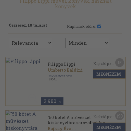
Filippo Lippi művei, könyvek, használt
könyvek
Összesen 18 találat
Kaphatók előre:
15
Kapható pont:
Filippo Lippi
Umberto Baldini
MEGNÉZEM
Fratelli Fabbri Editori
,
1964
Ragasztott papírkötés
,
23
oldal
I Maestri del Colore sorozat
2.980
,-Ft
190
Kapható pont:
"50 kötet A művészet
kiskönyvtára sorozatból (nem
MEGNÉZEM
teljes sorozat)"
Bajkay Éva
...