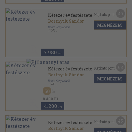
40
Kapható pont:
Kétezer év festészete
Bortnyik Sándor
MEGNÉZEM
Dante Könyvkiadó
,
1943
Könyvkötői vászonkötés
,
464
oldal
7.980
,-Ft
63
Kapható pont:
Kétezer év festészete
Bortnyik Sándor
MEGNÉZEM
Dante Könyvkiadó
,
1943
Félvászon
,
464
oldal
50
8.400 Ft
4.200
,-Ft
45
Kapható pont:
Kétezer év festészete
Bortnyik Sándor