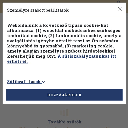
0
Toggle
Főmenü
Könyveink
navigation
Személyre szabott beállítások
Weboldalunk a következő típusú cookie-kat
alkalmazza: (1) weboldal működéséhez szükséges
technikai cookie, (2) funkcionális cookie, amely a
szolgáltatás igénybe vételét teszi az Ön számára
könnyebbé és gyorsabbá, (3) marketing cookie,
amely alapján személyre szabott hirdetésekkel
kereshetjük meg Önt.
A sütiszabályzatunkat itt
érheti el.
Sütibeállítások
HOZZÁJÁRULOK
További szűrők