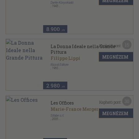
MEGNÉZEM
Dante Könyvkiadó
,
1943
Félvászon
,
464
oldal
8.900
,-Ft
15
Kapható pont:
La Donna Ideale nella Grande
Pittura
MEGNÉZEM
Filippo Lippi
Rizzoli Editore
,
1965
Félbőr
,
112
oldal
Oggi l'Europeo sorozat
2.980
,-Ft
30
Kapható pont:
Les Offices
Marie-France Merger
MEGNÉZEM
Sillabe s.r.l.
,
2005
Varrott papírkötés
,
255
oldal