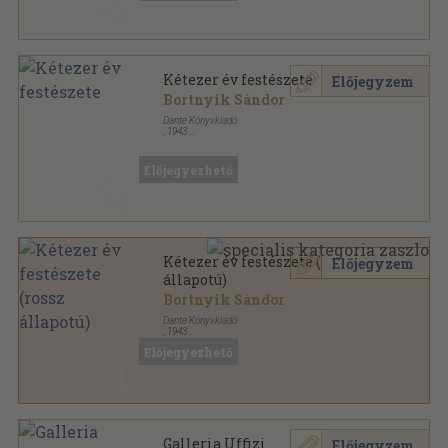
Kétezer év festészete
Előjegyzem
Bortnyik Sándor
Dante Könyvkiadó
,
1943
Félvászon
,
464
oldal
Előjegyezhető
Kétezer év festészete (rossz
Előjegyzem
állapotú)
Bortnyik Sándor
Dante Könyvkiadó
,
1943
Félvászon
,
464
oldal
Előjegyezhető
Galleria Uffizi
Előjegyzem