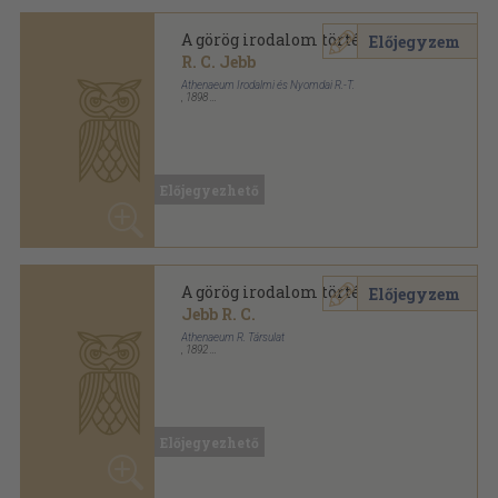
Jebb R. C.
Athenaeum R. Társulat
,
1892
Vászon Gottermayer kötés
,
172
oldal
Az Athenaeum kézikönyvtára sorozat
Előjegyezhető
A görög irodalom története
Előjegyzem
Jebb R. C.
Athenaeum R. Társulat
,
1879
Félvászon
,
172
oldal
Történeti kézikönyvek sorozat
Előjegyezhető
A görög irodalom története