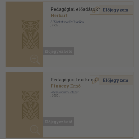
Fináczy Ernő
Révai Irodalmi Intézet
,
1936
Vászon
,
1987
oldal
Előjegyezhető
A görög irodalom története
Előjegyzem
R. C. Jebb
Athenaeum Irodalmi és Nyomdai R.-T.
,
1898
Fűzött keménykötés
,
172
oldal
Az Athenaeum kézikönyvtára sorozat
Előjegyezhető
A görög irodalom története
Előjegyzem