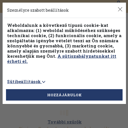
0
Toggle
Főmenü
Könyveink
navigation
Személyre szabott beállítások
Weboldalunk a következő típusú cookie-kat
alkalmazza: (1) weboldal működéséhez szükséges
technikai cookie, (2) funkcionális cookie, amely a
szolgáltatás igénybe vételét teszi az Ön számára
könnyebbé és gyorsabbá, (3) marketing cookie,
Válogasson több mint 30 000 kötet közül
amely alapján személyre szabott hirdetésekkel
Hobbi témakörökben
20% kedvezménnyel!
kereshetjük meg Önt.
A sütiszabályzatunkat itt
érheti el.
Sütibeállítások
HOZZÁJÁRULOK
További szűrők