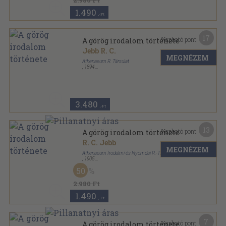
2.980 Ft
1.490
,-Ft
17
Kapható pont:
A görög irodalom története
Jebb R. C.
MEGNÉZEM
Athenaeum R. Társulat
,
1894
Vászon Gottermayer kötés
,
170
oldal
Az Athenaeum kézikönyvtára-Irodalmi és történelmi
sorozat sorozat
3.480
,-Ft
13
Kapható pont:
A görög irodalom története
R. C. Jebb
MEGNÉZEM
Athenaeum Irodalmi és Nyomdai R.-T.
,
1905
Vászon
,
169
oldal
50
Az Athenaeum kézikönyvtára-Irodalmi és történelmi
sorozat sorozat
2.980 Ft
1.490
,-Ft
7
Kapható pont:
A görög irodalom története