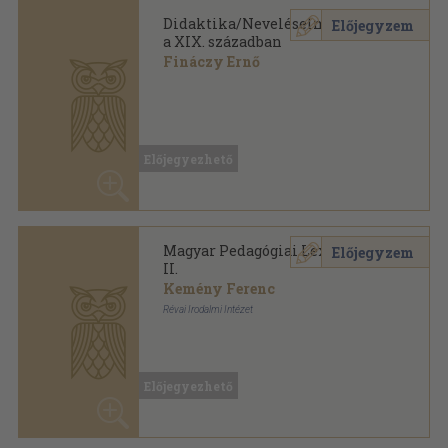
Kemény Ferenc
Révai Irodalmi Intézet
Vászon
,
1988
oldal
Előjegyezhető
Pedagógiai előadások vázlata
Előjegyzem
Herbart
A "Kisdednevelés" kiadása
,
1932
Könyvkötői vászonkötés
,
152
oldal
Előjegyezhető
Pedagógiai lexikon I-II.
Előjegyzem