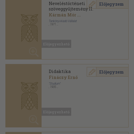
"Studium"
,
1935
Könyvkötői kötés
,
168
oldal
Előjegyezhető
Didaktika
Előjegyzem
Fináczy Ernő
"Studium"
,
1935
Varrott papírkötés
,
168
oldal
Előjegyezhető
Didaktika
Előjegyzem
Fináczy Ernő