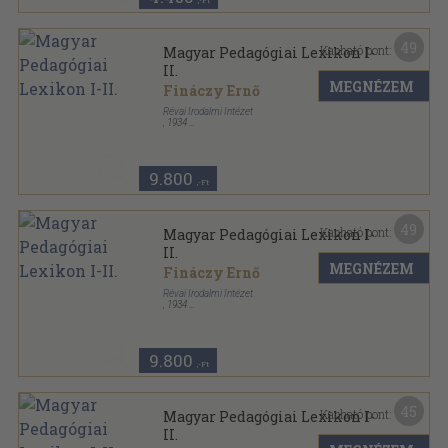
,-Ft
49
Kapható pont:
Magyar Pedagógiai Lexikon I-
II.
MEGNÉZEM
Fináczy Ernő
Révai Irodalmi Intézet
,
1934
Vászon
,
1988
oldal
Magyar Pedagógiai Társaság sorozat
9.800
,-Ft
49
Kapható pont:
Magyar Pedagógiai Lexikon I-
II.
MEGNÉZEM
Fináczy Ernő
Révai Irodalmi Intézet
,
1934
Vászon
,
1988
oldal
Magyar Pedagógiai Társaság sorozat
9.800
,-Ft
45
Kapható pont:
Magyar Pedagógiai Lexikon I-
II.