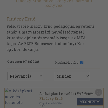
Fináczy Ernő művei, könyvek, használt
könyvek
Fináczy Ernő
Felsővisói Fináczy Ernő pedagógus, egyetemi
tanár, a magyarországi neveléstörténeti
kutatások jelentős személyisége, az MTA
tagja. Az ELTE Bölcsészettudományi Kar
egykori dékánja.
Összesen 97 találat
Kaphatók előre:
42
Kapható pont:
A középkori nevelés története
Fináczy Ernő
MEGNÉZEM
Könyvértékesítő Vállalat
,
1985