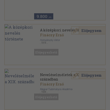
Könyvkötői kötés
,
974
oldal
Századok sorozat
9.800
,-Ft
A középkori nevelés története
Előjegyzem
Fináczy Ernő
Hornyánszky Viktor
,
1914
Félvászon
,
334
oldal
Előjegyezhető
Neveléselméletek a XIX.
Előjegyzem
században
Fináczy Ernő
Magyar Tudományos Akadémia
,
1934
Könyvkötői kötés
,
177
oldal
Előjegyezhető