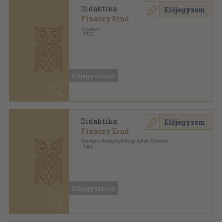
Országos Pedagógiai Könyvtár és Múzeum
,
1994
Ragasztott papírkötés
,
176
oldal
A magyar pedagógiai gondolkodás klasszikusai
sorozat
Előjegyezhető
Didaktika/Neveléselméletek
Előjegyzem
a XIX. században
Fináczy Ernő
Könyvkötői kötés
,
345
oldal
Előjegyezhető
Magyar Pedagógiai Lexikon I-
Előjegyzem
II.