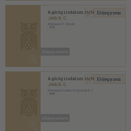
Előjegyzem
Jebb R. C.
Athenaeum Irodalmi és Nyomdai R.-T.
,
1898
Vászon
,
172
oldal
Az Athenaeum kézikönyvtára-Irodalmi és történelmi
sorozat sorozat
Előjegyezhető
A görög irodalom története
Előjegyzem
Jebb R. C.
Athenaeum R. Társulat
,
1894
Vászon Gottermayer kötés
,
170
oldal
Az Athenaeum kézikönyvtára-Irodalmi és történelmi
sorozat sorozat
Előjegyezhető