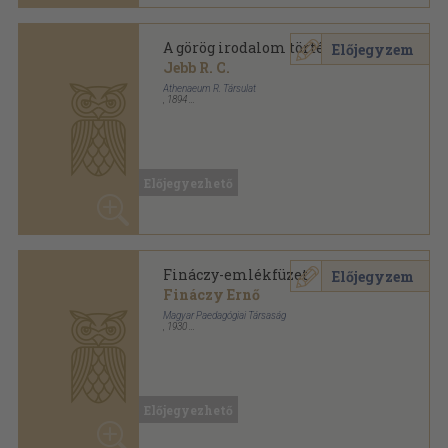
Fináczy-emlékfüzet
Előjegyzem
Fináczy Ernő
Magyar Paedagógiai Társaság
,
1930
Könyvkötői kötés
,
66
oldal
Előjegyezhető
Fináczy Ernő
Előjegyzem
Fináczy Ernő
Országos Pedagógiai Könyvtár és Múzeum
,
2000
Ragasztott papírkötés
,
176
oldal
Tudós tanárok - tanár tudósok sorozat
Előjegyezhető