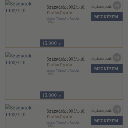
75
Kapható pont:
Századok 1902/1-10.
Dudás Gyula
...
MEGNÉZEM
Magyar Történelmi Társulat
,
1902
Félvászon
,
968
oldal
Századok sorozat
15.000
,-Ft
75
Kapható pont:
Századok 1903/1-10.
Dudás Gyula
...
MEGNÉZEM
Magyar Történelmi Társulat
,
1903
Félbőr
,
974
oldal
Századok sorozat
15.000
,-Ft
49
Kapható pont:
Századok 1903/1-10.
Dudás Gyula
...
MEGNÉZEM
Magyar Történelmi Társulat
,
1903