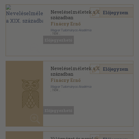
Neveléselméletek a XIX.
Előjegyzem
században
Fináczy Ernő
Magyar Tudományos Akadémia
,
1934
Félvászon
,
177
oldal
Előjegyezhető
Neveléselméletek a XIX.
Előjegyzem
században
Fináczy Ernő
Magyar Tudományos Akadémia
,
1934
Könyvkötői kötés
,
177
oldal
Előjegyezhető
Világnézet és nevelés
Előjegyzem
Fináczy Ernő
Pfeifer Ferdinánd (Zeidler Testvérek) Nemzeti