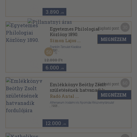
3.890
,-Ft
30
Kapható pont:
Egyetemes Philologiai
Közlöny 1890.
MEGNÉZEM
Simon Lajos
...
Franklin Társulat Kiadása
,
1890
50
Könyvkötői kötés
,
880
oldal
Egyetemes Philologiai Közlöny sorozat
12.000 Ft
6.000
,-Ft
60
Kapható pont:
Emlékkönyv Beöthy Zsolt
születésének hatvanadik
MEGNÉZEM
fordulójára
Radó Antal
...
Athenaeum Irodalmi és Nyomdai Részvénytársulat
,
1908
Könyvkötői kötés
,
679
oldal
12.000
,-Ft