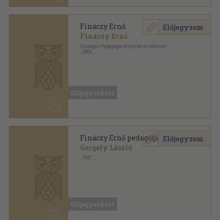
Fináczy Ernő pedagógiája
Előjegyzem
Gergely László
,
1937
Könyvkötői vászonkötés
,
82
oldal
Közlemények a Szegedi Magy. Kir. "Ferenc József"
Tudományegyetem Pedagógiai-lélektani Intézetéből
sorozat
Előjegyezhető
Irányzatok és elméletek a
Előjegyzem
magyar nevelésfilozófiában
Bábosik Zoltán
ELTE Eötvös Kiadó
,
2006
Ragasztott papírkötés
,
118
oldal
Előjegyezhető