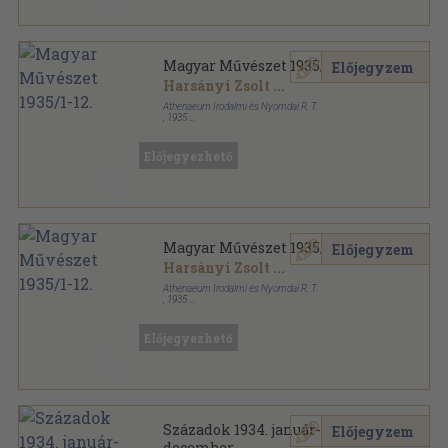
Magyar Művészet 1935/1-12.
Előjegyzem
Harsányi Zsolt
...
Athenaeum Irodalmi és Nyomdai R. T.
,
1935
Könyvkötői kötés
,
383
oldal
Magyar Művészet sorozat
Előjegyezhető
Magyar Művészet 1935/1-12.
Előjegyzem
Harsányi Zsolt
...
Athenaeum Irodalmi és Nyomdai R. T.
,
1935
Félvászon
,
383
oldal
Magyar Művészet sorozat
Előjegyezhető
Századok 1934. január-
Előjegyzem
december