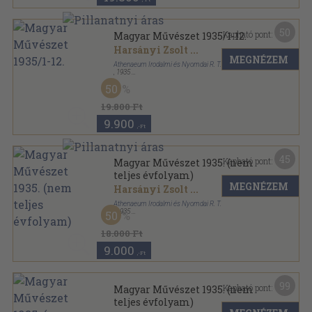
50
Kapható pont:
Magyar Művészet 1935/1-12.
Harsányi Zsolt
...
MEGNÉZEM
Athenaeum Irodalmi és Nyomdai R. T.
,
1935
Könyvkötői vászonkötés
,
383
oldal
50
Magyar Művészet sorozat
19.800 Ft
9.900
,-Ft
45
Kapható pont:
Magyar Művészet 1935. (nem
teljes évfolyam)
MEGNÉZEM
Harsányi Zsolt
...
Athenaeum Irodalmi és Nyomdai R. T.
,
1935
50
Könyvkötői kötés
,
381
oldal
Magyar Művészet sorozat
18.000 Ft
9.000
,-Ft
99
Kapható pont:
Magyar Művészet 1935. (nem
teljes évfolyam)