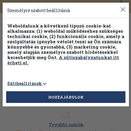
0
Toggle
Főmenü
Könyveink
navigation
Személyre szabott beállítások
Weboldalunk a következő típusú cookie-kat
alkalmazza: (1) weboldal működéséhez szükséges
technikai cookie, (2) funkcionális cookie, amely a
szolgáltatás igénybe vételét teszi az Ön számára
könnyebbé és gyorsabbá, (3) marketing cookie,
amely alapján személyre szabott hirdetésekkel
kereshetjük meg Önt.
A sütiszabályzatunkat itt
érheti el.
Sütibeállítások
HOZZÁJÁRULOK
További szűrők