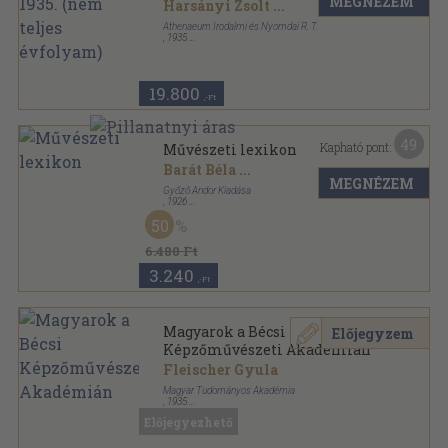
MEGNÉZEM
Harsányi Zsolt
...
Athenaeum Irodalmi és Nyomdai R. T.
,
1935
Vászon
,
372
oldal
Magyar Művészet sorozat
19.800
,-Ft
49
Kapható pont:
Művészeti lexikon
Barát Béla
...
MEGNÉZEM
Győző Andor Kiadása
,
1926
Aranyozott kiadói egész vászonkötés
,
844
oldal
50
6.480 Ft
3.240
,-Ft
Magyarok a Bécsi
Előjegyzem
Képzőművészeti Akadémián
Fleischer Gyula
Magyar Tudományos Akadémia
,
1935
Félvászon
,
108
oldal
Előjegyezhető