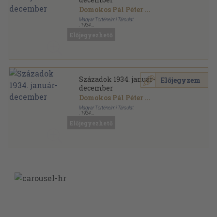
Domokos Pál Péter
...
Magyar Történelmi Társulat
,
1934
Könyvkötői kötés
,
496
oldal
Előjegyezhető
Századok sorozat
Századok 1934. január-
Előjegyzem
december
Domokos Pál Péter
...
Magyar Történelmi Társulat
,
1934
Félvászon
,
496
oldal
Előjegyezhető
Századok sorozat