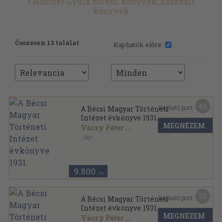
Fleischer Gyula művei, könyvek, használt
könyvek
Összesen 13 találat
Kaphatók előre:
49
Kapható pont:
A Bécsi Magyar Történeti
Intézet évkönyve 1931.
MEGNÉZEM
Váczy Péter
...
,
1931
Könyvkötői vászonkötés
,
354
oldal
A Bécsi Magyar Történeti Intézet évkönyve sorozat
9.800
,-Ft
78
Kapható pont:
A Bécsi Magyar Történeti
Intézet évkönyve 1931.
MEGNÉZEM
Váczy Péter
...