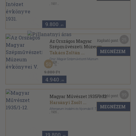
,
1931
Könyvkötői kötés
,
354
oldal
A Bécsi Magyar Történeti Intézet évkönyve sorozat
9.800
,-Ft
25
Kapható pont:
Az Országos Magyar
Szépművészeti Múzeum
MEGNÉZEM
évkönyvei V.
Takács Zoltán
...
Orsz. Magyar Szépművészeti Múzeum
,
1928
50
Könyvkötői vászonkötés
,
233
oldal
Az Országos Magyar Szépművészeti Múzeum
9.880 Ft
évkönyvei sorozat
4.940
,-Ft
99
Kapható pont:
Magyar Művészet 1935/1-12.
Harsányi Zsolt
...
MEGNÉZEM
Athenaeum Irodalmi és Nyomdai R. T.
,
1935
Varrott papírkötés
,
383
oldal
Magyar Művészet sorozat
19.800
,-Ft