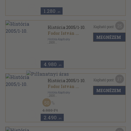
1.280
,-Ft
25
Kapható pont:
História 2005/1-10.
Fodor István
...
MEGNÉZEM
História Alapítvány
,
2005
Könyvkötői kötés
,
341
oldal
História sorozat
4.980
,-Ft
37
Kapható pont:
História 2005/1-10.
Fodor István
...
MEGNÉZEM
História Alapítvány
,
2005
Tűzött kötés
,
341
oldal
50
História sorozat
4.980 Ft
2.490
,-Ft