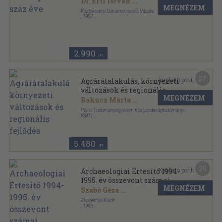
Dr. Ertl István
...
MEGNÉZEM
Közlekedési Dokumentációs Vállalat
,
1987
Vászon
,
326
oldal
2.990
,-Ft
27
Kapható pont:
Agrárátalakulás, környezeti
változások és regionális
MEGNÉZEM
fejlődés
Bakucz Márta
...
Pécsi Tudományegyetem Közgazdaságtudományi
Kar
,
2011
Fűzött keménykötés
,
508
oldal
5.480
,-Ft
39
Kapható pont:
Archaeologiai Értesítő 1994-
1995. év összevont számai
MEGNÉZEM
Szabó Géza
...
Akadémiai Kiadó
,
1995
Ragasztott papírkötés
,
295
oldal
Archaeologiai Értesítő sorozat