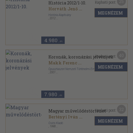
25
Kapható pont:
História 2012/1-10.
Horváth Jenő
...
MEGNÉZEM
História Alapítvány
,
2012
Tűzött kötés
,
421
oldal
História sorozat
4.980
,-Ft
40
Kapható pont:
Koronák, koronázási jelvények
Makk Ferenc
...
MEGNÉZEM
Ópusztaszeri Nemzeti Történelmi Emlékpark Kht.
,
2001
Ragasztott papírkötés
,
139
oldal
7.980
,-Ft
32
Kapható pont:
Magyar művelődéstörténet
Bertényi Iván
...
MEGNÉZEM
Osiris Kiadó
,
1998
Fűzött kemény papírkötés
,
569
oldal
Osiris tankönyvek sorozat