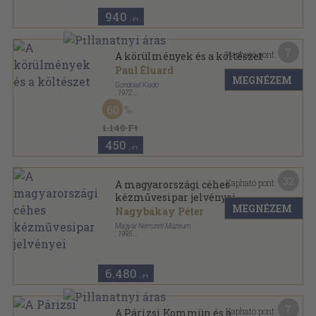
940
,-Ft
7
Kapható pont:
A körülmények és a költészet
Paul Éluard
MEGNÉZEM
Gondolat Kiadó
,
1972
Fűzött kemény papírkötés
,
461
oldal
60
1.140 Ft
450
,-Ft
32
Kapható pont:
A magyarországi céhes
kézművesipar jelvényei
MEGNÉZEM
Nagybákay Péter
Magyar Nemzeti Múzeum
,
1995
Ragasztott papírkötés
,
212
oldal
Bibliotheca Humanitatis Historica sorozat
6.480
,-Ft
7
Kapható pont:
A Párizsi Kommün és a