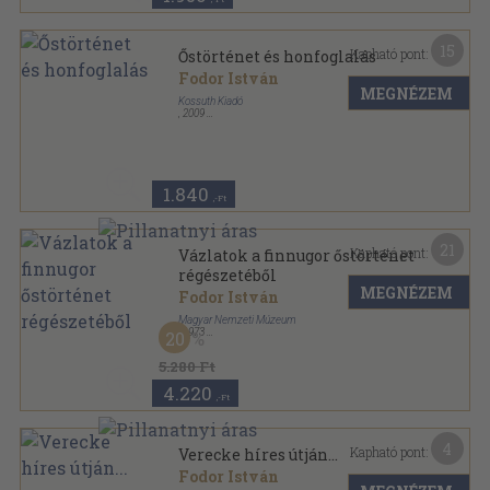
15
Kapható pont:
Őstörténet és honfoglalás
Fodor István
MEGNÉZEM
Kossuth Kiadó
,
2009
Fűzött kemény papírkötés
,
104
oldal
Magyarország története sorozat
1.840
,-Ft
21
Kapható pont:
Vázlatok a finnugor őstörténet
régészetéből
MEGNÉZEM
Fodor István
Magyar Nemzeti Múzeum
,
1973
20
Ragasztott papírkötés
,
120
oldal
Régészeti füzetek sorozat
5.280 Ft
4.220
,-Ft
4
Kapható pont:
Verecke híres útján...
Fodor István