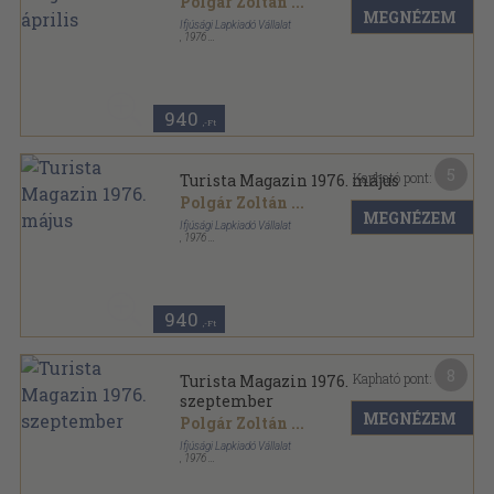
Polgár Zoltán
...
MEGNÉZEM
Ifjúsági Lapkiadó Vállalat
,
1976
Tűzött kötés
,
34
oldal
Turista Magazin sorozat
940
,-Ft
5
Kapható pont:
Turista Magazin 1976. május
Polgár Zoltán
...
MEGNÉZEM
Ifjúsági Lapkiadó Vállalat
,
1976
Tűzött kötés
,
48
oldal
Turista Magazin sorozat
940
,-Ft
8
Kapható pont:
Turista Magazin 1976.
szeptember
MEGNÉZEM
Polgár Zoltán
...
Ifjúsági Lapkiadó Vállalat
,
1976
Tűzött kötés
,
34
oldal
Turista Magazin sorozat