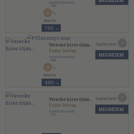
MEGNÉZEM
Gondolat Könyvkiadó
,
1980
Könyvkötői vászonkötés
,
297
oldal
20
Magyar História sorozat
960 Ft
760
,-Ft
7
Kapható pont:
Verecke híres útján...
Fodor István
MEGNÉZEM
Gondolat Könyvkiadó
,
1980
Ragasztott papírkötés
,
297
oldal
50
Magyar História sorozat
960 Ft
480
,-Ft
7
Kapható pont:
Verecke híres útján...
Fodor István
MEGNÉZEM
Gondolat Könyvkiadó
,
1975
Ragasztott papírkötés
,
297
oldal
Magyar História sorozat