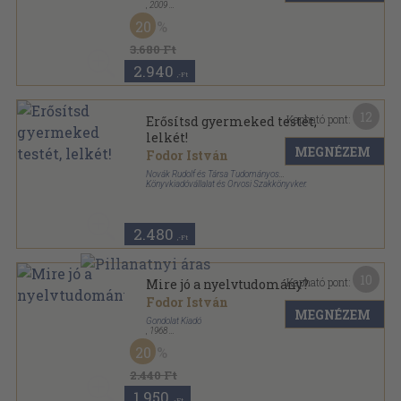
,
2009
Ragasztott papírkötés
,
299
oldal
20
3.680 Ft
2.940
,-Ft
12
Kapható pont:
Erősítsd gyermeked testét,
lelkét!
MEGNÉZEM
Fodor István
Novák Rudolf és Társa Tudományos
Könyvkiadóvállalat és Orvosi Szakkönyvker.
Varrott papírkötés
,
87
oldal
2.480
,-Ft
10
Kapható pont:
Mire jó a nyelvtudomány?
Fodor István
MEGNÉZEM
Gondolat Kiadó
,
1968
Fűzött keménykötés
,
395
oldal
20
2.440 Ft
1.950
,-Ft