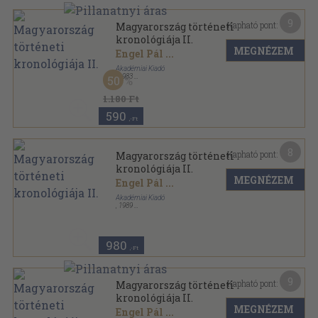
9
Kapható pont:
Magyarország történeti
kronológiája II.
MEGNÉZEM
Engel Pál
...
Akadémiai Kiadó
,
1983
50
Vászon
,
313
oldal
1.180 Ft
590
,-Ft
8
Kapható pont:
Magyarország történeti
kronológiája II.
MEGNÉZEM
Engel Pál
...
Akadémiai Kiadó
,
1989
Vászon
,
312
oldal
980
,-Ft
9
Kapható pont:
Magyarország történeti
kronológiája II.
MEGNÉZEM
Engel Pál
...