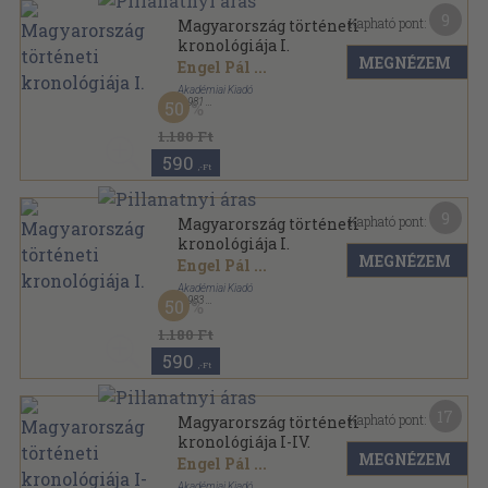
9
Kapható pont:
Magyarország történeti
kronológiája I.
MEGNÉZEM
Engel Pál
...
Akadémiai Kiadó
,
1981
50
Vászon
,
350
oldal
1.180 Ft
590
,-Ft
9
Kapható pont:
Magyarország történeti
kronológiája I.
MEGNÉZEM
Engel Pál
...
Akadémiai Kiadó
,
1983
50
Vászon
,
350
oldal
1.180 Ft
590
,-Ft
17
Kapható pont:
Magyarország történeti
kronológiája I-IV.
MEGNÉZEM
Engel Pál
...
Akadémiai Kiadó