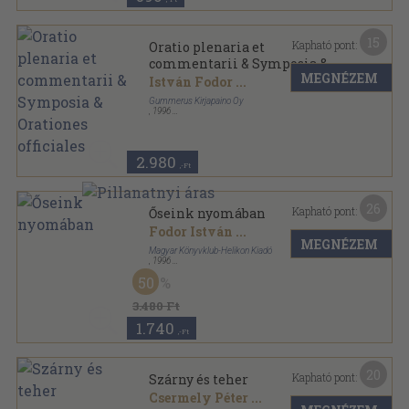
15
Kapható pont:
Oratio plenaria et
commentarii & Symposia &
MEGNÉZEM
Orationes officiales
István Fodor
...
Gummerus Kirjapaino Oy
,
1996
Ragasztott papírkötés
,
117
oldal
Congressus Octavus Internationalis Fenno-
Ugristarum sorozat
2.980
,-Ft
26
Kapható pont:
Őseink nyomában
Fodor István
...
MEGNÉZEM
Magyar Könyvklub-Helikon Kiadó
,
1996
Fűzött kemény papírkötés
,
135
oldal
50
3.480 Ft
1.740
,-Ft
20
Kapható pont:
Szárny és teher
Csermely Péter
...