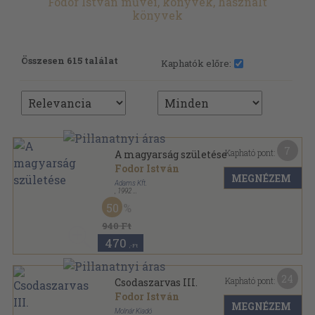
Fodor István művei, könyvek, használt
könyvek
Összesen 615 találat
Kaphatók előre:
7
Kapható pont:
A magyarság születése
Fodor István
MEGNÉZEM
Adams Kft.
,
1992
Ragasztott papírkötés
,
158
oldal
50
Magyarország krónikája sorozat
940 Ft
470
,-Ft
24
Kapható pont:
Csodaszarvas III.
Fodor István
MEGNÉZEM
Molnár Kiadó