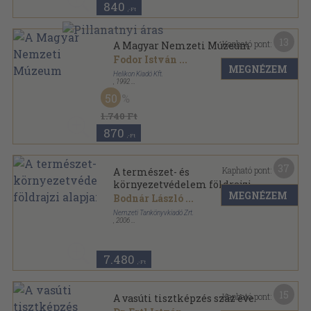
840
,-Ft
13
Kapható pont:
A Magyar Nemzeti Múzeum
Fodor István
...
MEGNÉZEM
Helikon Kiadó Kft.
,
1992
Ragasztott papírkötés
,
123
oldal
50
Múzeumi kalauz sorozat
1.740 Ft
870
,-Ft
37
Kapható pont:
A természet- és
környezetvédelem földrajzi
MEGNÉZEM
alapjai
Bodnár László
...
Nemzeti Tankönyvkiadó Zrt.
,
2006
Fűzött kemény papírkötés
,
399
oldal
7.480
,-Ft
15
Kapható pont:
A vasúti tisztképzés száz éve