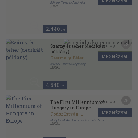
MEGNÉZEM
Bölcsek Tanácsa Alapítvány
,
2009
Ragasztott papírkötés
,
219
oldal
2.440
,-Ft
23
Kapható pont:
Szárny és teher (dedikált
példány)
MEGNÉZEM
Csermely Péter
...
Bölcsek Tanácsa Alapítvány
,
2009
Ragasztott papírkötés
,
219
oldal
4.540
,-Ft
26
Kapható pont:
The First Millennium of
Hungary in Europe
MEGNÉZEM
Fodor István
...
Multiplex Media-Debrecen University Press
,
2002
Ragasztott papírkötés
,
582
oldal