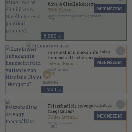
üdve-A Gizella kereszt
MEGNÉZEM
(dedikált példány)
Tóth Endre
...
Agapé Ferences Könyvkiadó és Nyomda Kft.
,
2000
Bársony
,
47
oldal
5.980
,-Ft
9
Kapható pont:
Eine bisher unbekannte
handschriftliche variante von
MEGNÉZEM
Nicolaus Olahus' "Hungaria"
István Fodor
...
Akadémiai Kiadó
,
1987
50
Tűzött kötés
,
38
oldal
Hungarian Studies sorozat
3.480 Ft
1.740
,-Ft
6
Kapható pont:
Felszabadítás és/vagy
megszállás?
MEGNÉZEM
Fodor István
...
Országos Béketanács
,
1990
Tűzött kötés
,
36
oldal