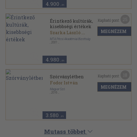
4.900
,-Ft
25
Kapható pont:
Érintkező kultúrák,
kisebbségi értékek
MEGNÉZEM
Szarka László
...
MTA Pécsi Akadémiai Bizottság
,
2001
Ragasztott papírkötés
,
284
oldal
4.980
,-Ft
18
Kapható pont:
Szórványlétben
Fodor István
MEGNÉZEM
Magyar Szó
,
2016
Ragasztott papírkötés
,
245
oldal
3.580
,-Ft
Mutass többet