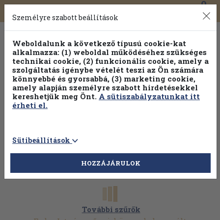
0
Toggle
Főmenü
Könyveink
navigation
Személyre szabott beállítások
Weboldalunk a következő típusú cookie-kat
alkalmazza: (1) weboldal működéséhez szükséges
technikai cookie, (2) funkcionális cookie, amely a
szolgáltatás igénybe vételét teszi az Ön számára
könnyebbé és gyorsabbá, (3) marketing cookie,
amely alapján személyre szabott hirdetésekkel
kereshetjük meg Önt.
A sütiszabályzatunkat itt
érheti el.
Sütibeállítások
HOZZÁJÁRULOK
További szűrők