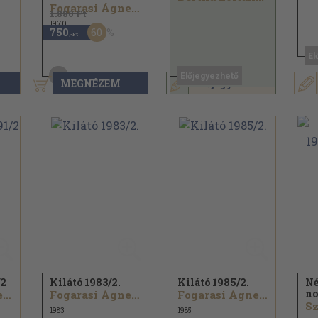
Fogarasi Ágnes...
1.880 Ft
1970
60
750
,-Ft
El
4
Előjegyezhető
pont kapható
MEGNÉZEM
Előjegyzem
2
Kilátó 1983/
2.
Kilátó 1985/
2.
Né
no
Keresztury Dezső...
Fogarasi Ágnes...
Fogarasi Ágnes...
1983
1985