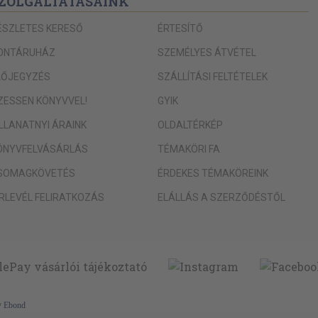
ZOLGÁLTATÁSAINK
ÉSZLETES KERESŐ
ÉRTESÍTŐ
ONTÁRUHÁZ
SZEMÉLYES ÁTVÉTEL
LŐJEGYZÉS
SZÁLLÍTÁSI FELTÉTELEK
IZESSEN KÖNYVVEL!
GYIK
ILLANATNYI ÁRAINK
OLDALTÉRKÉP
ÖNYVFELVÁSÁRLÁS
TÉMAKÖRI FA
SOMAGKÖVETÉS
ÉRDEKES TÉMAKÖREINK
ÍRLEVÉL FELIRATKOZÁS
ELÁLLÁS A SZERZŐDÉSTŐL
y
Ebond