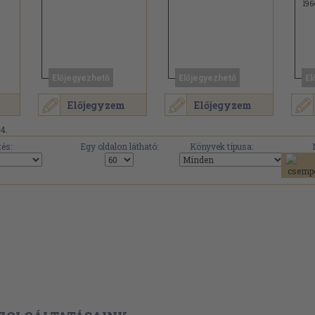
196
Előjegyezhető
Előjegyezhető
El
Előjegyzem
Előjegyzem
14.
és:
Egy oldalon látható:
Könyvek típusa: