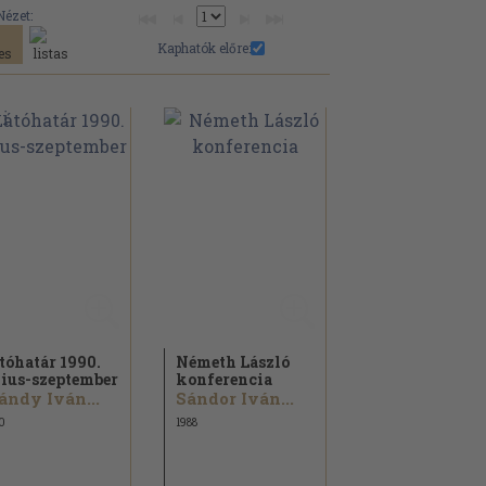
Nézet:
Kaphatók előre:
tóhatár 1990.
Németh László
lius-szeptember
konferencia
ndy Iván...
Sándor Iván...
0
1988