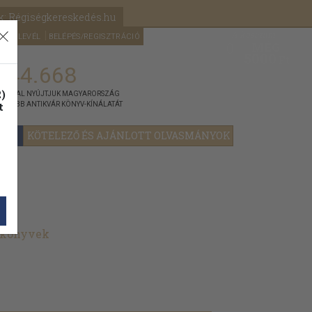
k: Régiségkereskedés.hu
A kosaram
HÍRLEVÉL
BELÉPÉS/REGISZTRÁCIÓ
MÉG
0
5000
Ft
144.668
)
ÁNNYAL NYÚJTJUK MAGYARORSZÁG
t
GYOBB ANTIKVÁR KÖNYV-KÍNÁLATÁT
YOK
KÖTELEZŐ ÉS AJÁNLOTT OLVASMÁNYOK
t könyvek