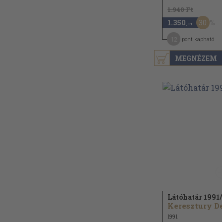
1.940 Ft
30
1.350
,-Ft
12
pont kapható
MEGNÉZEM
Látóhatár 1991/
1991