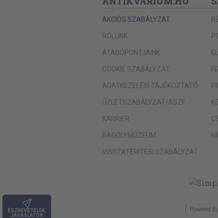
ANTIKVÁRIUM.HU
S
AKCIÓS SZABÁLYZAT
R
RÓLUNK
P
ÁTADÓPONTJAINK
E
COOKIE SZABÁLYZAT
F
ADATKEZELÉSI TÁJÉKOZTATÓ
P
ÜZLETSZABÁLYZAT/ÁSZF
K
KARRIER
C
BAGOLYMÚZEUM
H
VISSZATÉRÍTÉSI SZABÁLYZAT
Powered B
ÉSZREVÉTELEK,
JAVASLATOK