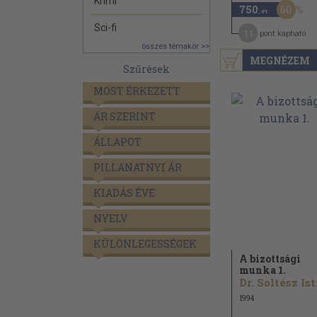
Krimi
60
750
,-Ft
Sci-fi
11
pont kapható
összes témakör >>
MEGNÉZEM
Szűrések
MOST ÉRKEZETT
ÁR SZERINT
ÁLLAPOT
PILLANATNYI ÁR
KIADÁS ÉVE
NYELV
KÜLÖNLEGESSÉGEK
A bizottsági
munka 1.
Dr.
1994