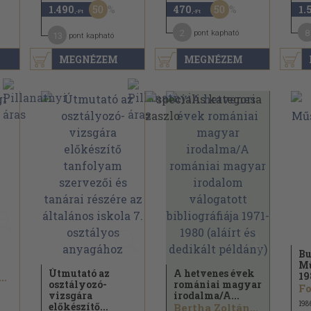
50
50
1.490
470
1.
,-Ft
,-Ft
2
8
pont kapható
13
pont kapható
MEGNÉZEM
MEGNÉZEM
Bu
Mű
Útmutató az
A hetvenes évek
19
 Soltész István...
osztályozó-
romániai magyar
Fo
vizsgára
irodalma/
A...
198
előkészítő...
Bertha Zoltán...