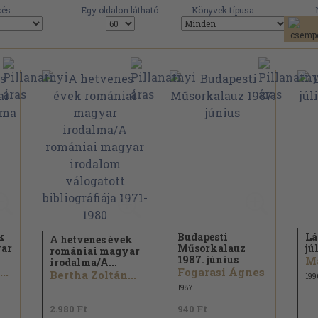
és:
Egy oldalon látható:
Könyvek típusa:
k
Budapesti
Lá
A hetvenes évek
yar
Műsorkalauz
jú
romániai magyar
1987. június
Má
irodalma/
A...
..
Fogarasi Ágnes
Bertha Zoltán...
199
1987
2.980 Ft
940 Ft