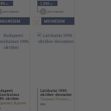
580
1.240
,-Ft
,-Ft
6
pont kapható
pont kapható
MEGNÉZEM
MEGNÉZEM
dapesti
Látóhatár 1990.
sorkalauz
október-december
86. október
Temesi Ferenc...
garasi Ágnes
1990
6