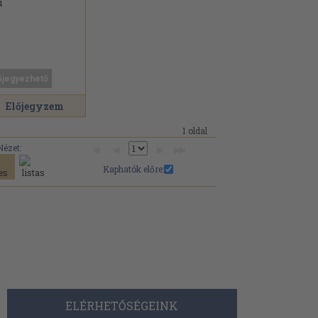
4
őjegyezhető
Előjegyzem
1 oldal
Nézet:
Kaphatók előre:
ELÉRHETŐSÉGEINK