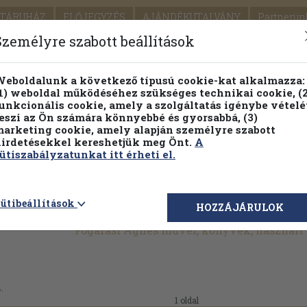
TÁRUHÁZ
ELŐJEGYZÉS
AJÁNDÉKUTALVÁNY
Partnerün
SZÁLLÍTÁS
SEGÍTSÉG
Személyre szabott beállítások
1.
Részletes kereső
Témaköri fa
eboldalunk a következő típusú cookie-kat alkalmazza:
1) weboldal működéséhez szükséges technikai cookie, (2
KIADV
unkcionális cookie, amely a szolgáltatás igénybe vételé
LEGNA
eszi az Ön számára könnyebbé és gyorsabbá, (3)
arketing cookie, amely alapján személyre szabott
PILLANATNYI ÁRAINK
FENNTARTHATÓ OLVASMÁN
irdetésekkel kereshetjük meg Önt.
A
ütiszabályzatunkat itt érheti el.
ütibeállítások
HOZZÁJÁRULOK
Fogarasi Ágnes művei, könyvek, használ
.
1 oldal