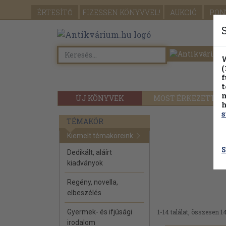
ÉRTESÍTŐ
FIZESSEN
KÖNYVVEL!
AUKCIÓ
PON
W
(
f
t
m
ÚJ KÖNYVEK
MOST ÉRKEZETT
h
s
TÉMAKÖR
Kiemelt témaköreink
S
Dedikált, aláírt
kiadványok
Regény, novella,
elbeszélés
Gyermek- és ifjúsági
1-14 találat, összesen 14
irodalom