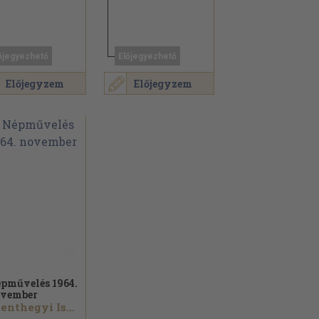
őjegyezhető
Előjegyezhető
Előjegyzem
Előjegyzem
pművelés 1964.
vember
Szenthegyi István...